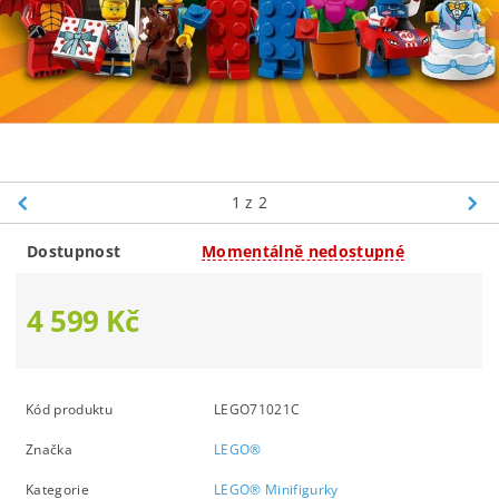
1
z 2
Dostupnost
Momentálně nedostupné
4 599 Kč
Kód produktu
LEGO71021C
Značka
LEGO®
Kategorie
LEGO® Minifigurky