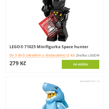
LEGO® 71025 Minifigurka Space hunter
Do 3 dnů (skladem u dodavatele)
(2 ks)
Značka:
LEGO®
279 Kč
Kód:
LEGO71011-13