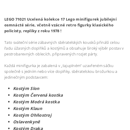
LEGO 71021 Ucelená kolekce 17 Lego minifigurek jubilejní
osmnácté série, včetně vzácné retro figurky klasického
policisty, repliky z roku 1978 !
Tato sváteční série zábavných sběratelských kousků přináší celou
řadu úžasných doplňků a kostýmů a obsahuje široký výběr postav v
pestrobarevných oblecích, připravených rozjet párty.
Každá minifigurka je zabalená v „tajuplném“ uzavřeném sáčku
společně s jedním nebo více doplňky, sběratelskou brožurkou a
jedinečným podstavcem:
Kostým Slon
Kostým Červená kostka
Kostým Modrá kostka
Kostým Klaun
Kostým Ohňostroj
Oslavenkyně
Kostým Draka