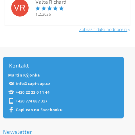
Valta Richard
VR
1.2.2026
Zobrazit další hodnocení
Kontakt
Martin Kýjonka
info
@
capi-cap.cz
+420 22 22 0 11 44
+420 774 887 327
Capi-cap na Facebooku
Newsletter