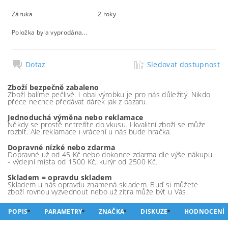
Záruka
2 roky
Položka byla vyprodána...
Dotaz
Sledovat dostupnost
Zboží bezpečně zabaleno
Zboží balíme pečlivě. I obal výrobku je pro nás důležitý. Nikdo
přece nechce předávat dárek jak z bazaru.
Jednoduchá výměna nebo reklamace
Někdy se prostě netrefíte do vkusu. I kvalitní zboží se může
rozbít. Ale reklamace i vrácení u nás bude hračka.
Dopravné nízké nebo zdarma
Dopravné už od 45 Kč nebo dokonce zdarma dle výše nákupu
- výdejní místa od 1500 Kč, kurýr od 2500 Kč.
Skladem = opravdu skladem
Skladem u nás opravdu znamená skladem. Buď si můžete
zboží rovnou vyzvednout nebo už zítra může být u Vás.
POPIS
PARAMETRY
ZNAČKA
DISKUZE
HODNOCENÍ