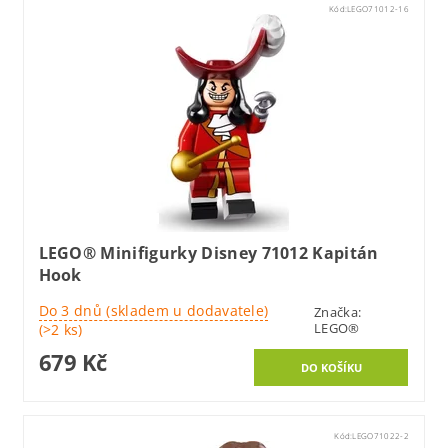
Kód:
LEGO71012-16
LEGO® Minifigurky Disney 71012 Kapitán
Hook
Do 3 dnů (skladem u dodavatele)
Značka:
LEGO®
(>2 ks)
679 Kč
Kód:
LEGO71022-2