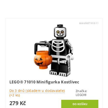
Lego71021
Kód:
LEGO71010-11
LEGO® 71010 Minifigurka Kostlivec
Do 3 dnů (skladem u dodavatele)
Značka:
LEGO®
(>2 ks)
279 Kč