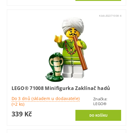
Kód:
LEGO71008-4
LEGO® 71008 Minifigurka Zaklínač hadů
Do 3 dnů (skladem u dodavatele)
Značka:
LEGO®
(>2 ks)
339 Kč