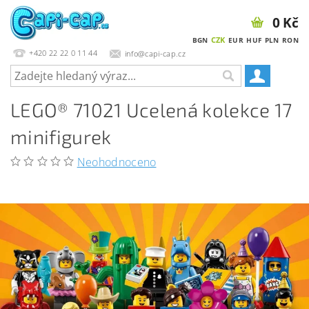
0 Kč
CZK
BGN
EUR
HUF
PLN
RON
+420 22 22 0 11 44
info@capi-cap.cz
LEGO® 71021 Ucelená kolekce 17
minifigurek
Neohodnoceno