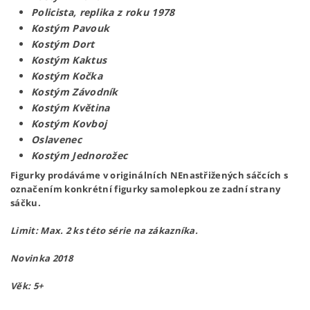
Policista, replika z roku 1978
Kostým Pavouk
Kostým Dort
Kostým Kaktus
Kostým Kočka
Kostým Závodník
Kostým Květina
Kostým Kovboj
Oslavenec
Kostým Jednorožec
Figurky prodáváme v originálních NEnastřižených sáčcích s
označením konkrétní figurky samolepkou ze zadní strany
sáčku.
Limit: Max. 2 ks této série na zákazníka.
Novinka 2018
Věk: 5+