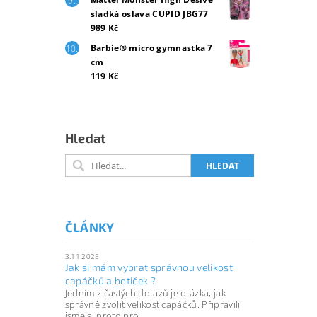
sladká oslava CUPID JBG77
989 Kč
Barbie® micro gymnastka 7
cm
119 Kč
Hledat
ČLÁNKY
3.11.2025
Jak si mám vybrat správnou velikost
capáčků a botiček ?
Jedním z častých dotazů je otázka, jak
správně zvolit velikost capáčků. Připravili
jsme si proto pro...