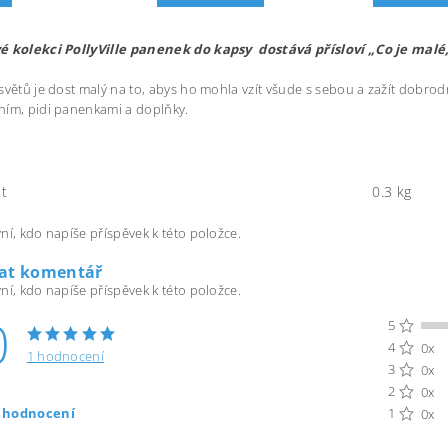
é kolekci PollyVille panenek do kapsy dostává přísloví „Co je malé
světů je dost malý na to, abys ho mohla vzít všude s sebou a zažít dobrod
ím, pidi panenkami a doplňky.
t
0.3 kg
ní, kdo napíše příspěvek k této položce.
dat komentář
ní, kdo napíše příspěvek k této položce.
0
5
4
0x
1 hodnocení
3
0x
2
0x
t hodnocení
1
0x