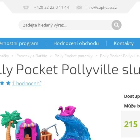
+420 22 22 0 11 44
info@capi-cap.cz
ěrnostní program
Hodnocení obchodu
Kontakty
račky
Panenky a Barbie
Polly Pocket panenky
Polly Pocket Pollyvill
lly Pocket Pollyville s
1 hodnocení
Dostup
Může b
215