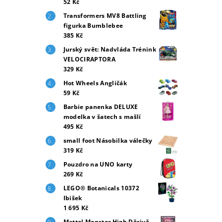
52 Kč
Transformers MV8 Battling
figurka Bumblebee
385 Kč
Jurský svět: Nadvláda Trénink
VELOCIRAPTORA
329 Kč
Hot Wheels Angličák
59 Kč
Barbie panenka DELUXE
modelka v šatech s mašlí
495 Kč
small foot Násobilka válečky
319 Kč
Pouzdro na UNO karty
269 Kč
LEGO® Botanicals 10372
Ibišek
1 695 Kč
Mattel Monster High Děsivě