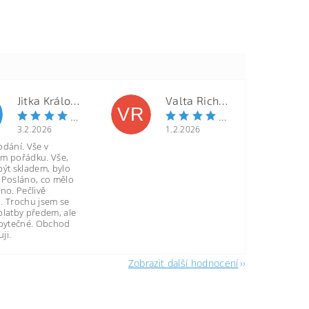
Jitka Královcová
Valta Richard
VR
3.2.2026
1.2.2026
odání. Vše v
m pořádku. Vše,
být skladem, bylo
 Posláno, co mělo
no. Pečlivě
. Trochu jsem se
platby předem, ale
zbytečné. Obchod
ji.
Zobrazit další hodnocení