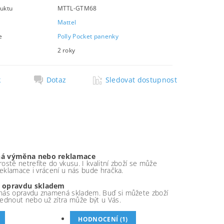
uktu
MTTL-GTM68
Mattel
e
Polly Pocket panenky
2 roky
k
Dotaz
Sledovat dostupnost
á výměna nebo reklamace
ostě netrefíte do vkusu. I kvalitní zboží se může
 reklamace i vrácení u nás bude hračka.
 opravdu skladem
nás opravdu znamená skladem. Buď si můžete zboží
ednout nebo už zítra může být u Vás.
HODNOCENÍ (1)