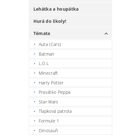
Lehátka a houpátka
Hurá do školy!
Témata
Auta (Cars)
Batman
L.O.L
Minecraft
Harry Potter
Prasátko Peppa
Star Wars
Tlapková patrola
Formule 1
Dinosauři