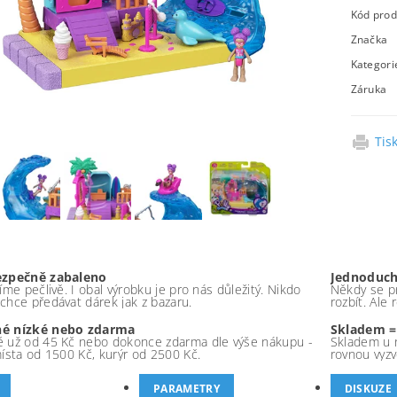
Kód prod
Značka
Kategori
Záruka
Tis
ezpečně zabaleno
Jednoduch
íme pečlivě. I obal výrobku je pro nás důležitý. Nikdo
Někdy se pr
chce předávat dárek jak z bazaru.
rozbít. Ale
é nízké nebo zdarma
Skladem =
 už od 45 Kč nebo dokonce zdarma dle výše nákupu -
Skladem u 
místa od 1500 Kč, kurýr od 2500 Kč.
rovnou vyzv
PARAMETRY
DISKUZE