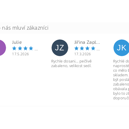
Julie
Jiřina Zapletalová
JZ
JK
17.5.2026
17.3.2026
Rychle dosani, , pečlivě
Rychlé d
zabaleno, velikost sedí.
naprosté
co mělo 
skladem.
být poslá
zabaleno
obávala 
bylo to 
doporuču