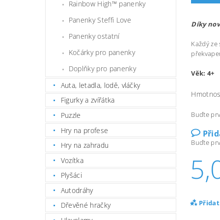
Rainbow High™ panenky
Panenky Steffi Love
Díky nov
Panenky ostatní
Každý ze 
Kočárky pro panenky
překvapen
Doplňky pro panenky
Věk: 4+
Auta, letadla, lodě, vláčky
Hmotnos
Figurky a zvířátka
Buďte prv
Puzzle
Hry na profese
Při
Buďte prv
Hry na zahradu
5,
Vozítka
Plyšáci
Autodráhy
Přida
Dřevěné hračky