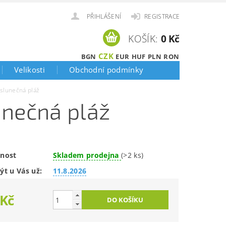
PŘIHLÁŠENÍ
REGISTRACE
KOŠÍK:
0 Kč
CZK
BGN
EUR
HUF
PLN
RON
Velikosti
Obchodní podmínky
e slunečná pláž
lunečná pláž
nost
Skladem prodejna
(>2 ks)
ýt u Vás už:
11.8.2026
 Kč