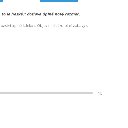
, to je hezké.“ doslova úplně nový rozměr.
ružství úplně kdekoli. Objev místečko plné zábavy s
1x