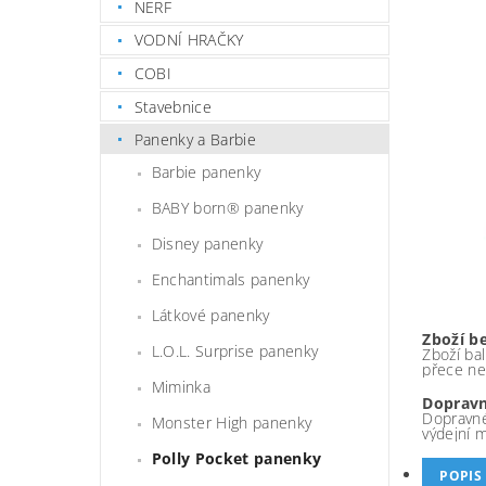
NERF
VODNÍ HRAČKY
COBI
Stavebnice
Panenky a Barbie
Barbie panenky
BABY born® panenky
Disney panenky
Enchantimals panenky
Látkové panenky
Zboží b
L.O.L. Surprise panenky
Zboží bal
přece ne
Miminka
Dopravn
Dopravné
Monster High panenky
výdejní 
Polly Pocket panenky
POPIS