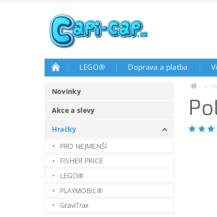
LEGO®
Doprava a platba
V
H
Novinky
Po
Akce a slevy
Hračky
PRO NEJMENŠÍ
FISHER PRICE
LEGO®
PLAYMOBIL®
GraviTrax