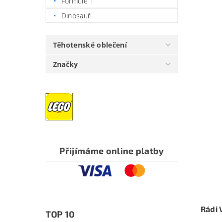
Formule 1
Dinosauři
Těhotenské oblečení
Značky
Přijímáme online platby
Rádi 
TOP 10