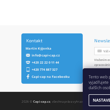
Kontakt
Newsle
Martin Kýjonka
info
@
capi-cap.cz
Vložením e
+420 22 22 0 11 44
zpracování
+420 774 887 327
zasílání ne
Tento web 
Capi-cap na Facebooku
vyjadřujete
dalších oso
NASTAVE
2026 ©
Capi-cap.cz
, všechna práva vyhrazena