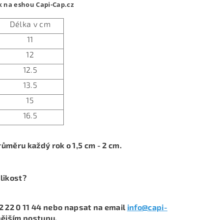
k na eshou Capi-Cap.cz
Délka v cm
11
12
12.5
13.5
15
16.5
ůměru každý rok o 1,5 cm - 2 cm.
likost?
2 22 0 11 44 nebo napsat na email
info@capi-
nějším postupu.