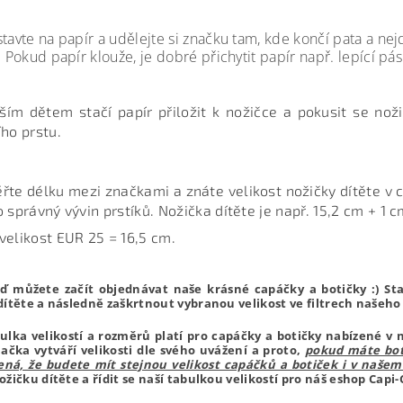
tavte na papír a udělejte si značku tam, kde končí pata a nejd
. Pokud papír klouže, je dobré přichytit papír např. lepící p
ím dětem stačí papír přiložit k nožičce a pokusit se nož
ího prstu.
řte délku mezi značkami a znáte velikost nožičky dítěte v c
 správný vývin prstíků. Nožička dítěte je např. 15,2 cm + 1 c
velikost EUR 25 = 16,5 cm.
ď můžete začít objednávat naše krásné capáčky a botičky :) Stač
dítěte a následně zaškrtnout vybranou velikost ve filtrech našeho
ulka velikostí a rozměrů platí pro capáčky a botičky nabízené v 
ačka vytváří velikosti dle svého uvážení a proto,
pokud máte boti
á, že budete mít stejnou velikost capáčků a botiček i v našem
ožičku dítěte a řídit se naší tabulkou velikostí pro náš eshop Capi-