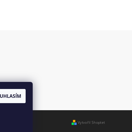
es
UHLASÍM
Vytvořil Shoptet