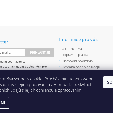
Informace pro vás
tter
Jak nakupovat
Doprava a platba
Obchodní podmínky
mailu souhlasíte se
m osobních údajů
potřebných pro
Ochrana osobních údajů
wsletterů.
Velkoobchod
používá
soubory cookie
. Procházením tohoto webu
Zásady používání souborů cooki
SO
 souhlas s jejich používáním a v případě poskytnutí
bních údajů s jejich
ochranou a zpracováním
.
NÍ