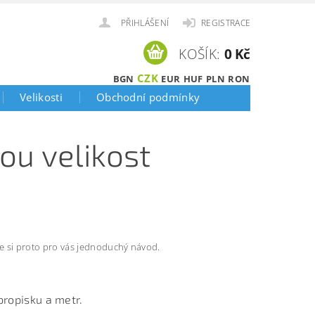
PŘIHLÁŠENÍ
REGISTRACE
KOŠÍK:
0 Kč
CZK
BGN
EUR
HUF
PLN
RON
Velikosti
Obchodní podmínky
ou velikost
jsme si proto pro vás jednoduchý návod.
 propisku a metr.