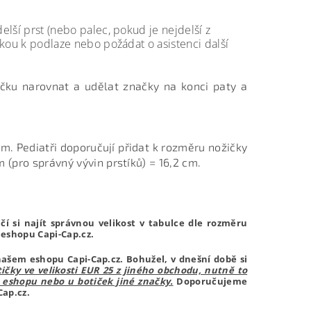
elší prst (nebo palec, pokud je nejdelší z
áskou k podlaze nebo požádat o asistenci další
ičku narovnat a udělat značky na konci paty a
m. Pediatři doporučují přidat k rozměru nožičky
m (pro správný vývin prstíků) = 16,2 cm.
í si najít správnou velikost v tabulce dle rozměru
 eshopu Capi-Cap.cz.
našem eshopu Capi-Cap.cz. Bohužel, v dnešní době si
čky ve velikosti EUR 25 z jiného obchodu, nutně to
 eshopu nebo u botiček jiné značky.
Doporučujeme
Cap.cz.