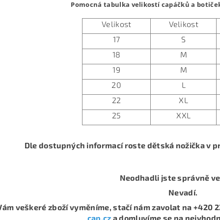
Pomocná tabulka velikostí capáčků a botiče
Velikost
Velikost
17
S
18
M
19
M
20
L
22
XL
25
XXL
Dle dostupných informací roste dětská nožička v pr
Neodhadli jste správně ve
Nevadí.
Vám veškeré zboží vyměníme, stačí nám zavolat na +420 2
cap.cz
a domluvíme se na nejvhod