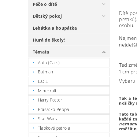
Péče o dítě
Dítě pos
Dětský pokoj
prstíků)
osobu.
Lehátka a houpátka
Nejmenš
Hurá do školy!
nejdelš
Témata
Auta (Cars)
Teď změ
1 cm pro
Batman
Vyberu 
L.O.L
Minecraft
Tak a te
Harry Potter
nožičky 
Prasátko Peppa
Tato tab
Star Wars
každá zn
neznamen
Tlapková patrola
změřit n