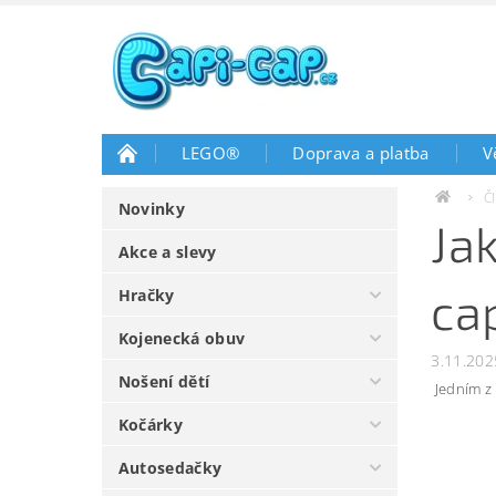
LEGO®
Doprava a platba
V
Č
Novinky
Ja
Akce a slevy
ca
Hračky
Kojenecká obuv
3.11.202
Nošení dětí
Jedním z 
Kočárky
Autosedačky