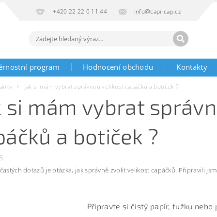
+420 22 22 0 11 44
info@capi-cap.cz
ěrnostní program
Hodnocení obchodu
Kontakty
lánky
Jak si mám vybrat správnou velikost capáčků a botiček ?
k si mám vybrat správn
páčků a botiček ?
5
častých dotazů je otázka, jak správně zvolit velikost capáčků. Připravili 
Připravte si čistý papír, tužku nebo