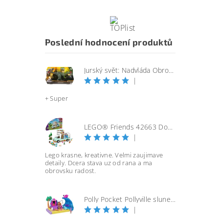
Poslední hodnocení produktů
Jurský svět: Nadvláda Obrovský útočící SINOTYRANNUS
|
+ Super
LEGO® Friends 42663 Dobrodružství s karavanem přátelství
|
Lego krasne, kreativne. Velmi zaujimave
detaily. Dcera stava uz od rana a ma
obrovsku radost.
Polly Pocket Pollyville slunečná pláž
|