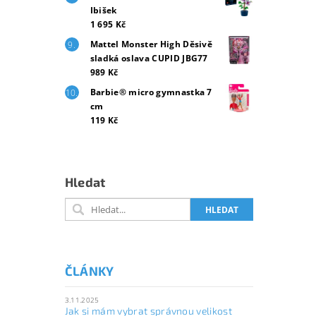
Ibišek
1 695 Kč
Mattel Monster High Děsivě
sladká oslava CUPID JBG77
989 Kč
Barbie® micro gymnastka 7
cm
119 Kč
Hledat
ČLÁNKY
3.11.2025
Jak si mám vybrat správnou velikost