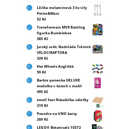
Lžička melaminová 3 ks víly
Petite&Mars
52 Kč
Transformers MV8 Battling
figurka Bumblebee
385 Kč
Jurský svět: Nadvláda Trénink
VELOCIRAPTORA
329 Kč
Hot Wheels Angličák
59 Kč
Barbie panenka DELUXE
modelka v šatech s mašlí
495 Kč
small foot Násobilka válečky
319 Kč
Pouzdro na UNO karty
269 Kč
LEGO® Botanicals 10372