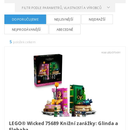
FILTR PODLE PARAMETRŮ, VLASTNOSTÍ A VÝROBCŮ
DOPORUČUJEME
NEJLEVNĚJŠÍ
NEJDRAŽŠÍ
NEJPRODÁVANĚJŠÍ
ABECEDNĚ
5
položek celkem
Kód:
LEGO75691
LEGO® Wicked 75689 Knižní zarážky: Glinda a
Elphaba