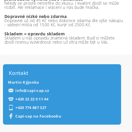
Někdy se prostě netrefíte do vkusu. I kvalitní zboží se může
rozbít. Ale reklamace i vrácení u nás bude hračka.
Dopravné nízké nebo zdarma
Dopravné už od 45 Kč nebo dokonce zdarma dle výše nákupu
- výdejní místa od 1500 Kč, kurýr od 2500 Kč.
Skladem = opravdu skladem
Skladem u nás opravdu znamená skladem. Buď si můžete
zboží rovnou vyzvednout nebo už zítra může být u Vás.
Kontakt
Martin Kýjonka
info
@
capi-cap.cz
+420 22 22 0 11 44
+420 774 887 327
Capi-cap na Facebooku