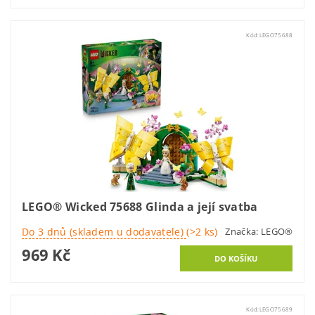
Kód:
LEGO75688
LEGO® Wicked 75688 Glinda a její svatba
Do 3 dnů (skladem u dodavatele)
(>2 ks)
Značka:
LEGO®
969 Kč
Kód:
LEGO75689