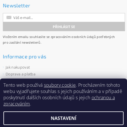
Newsletter
Vložením emailu souhlasíte se
zpracováním osobních údajů
potřebných
pro zasílání newsletterů.
Informace pro vás
Jak nakupovat
Doprava a platba
Obchodní podmínky
Tento web používá
soubory cookie
. Procházením tohoto
Ochrana osobních údajů
webu vyjadřujete souhlas s jejich používáním a v případě
Velkoobchod
poskytnutí dalších osobních údajů s jejich
ochranou a
Zásady používání souborů cookies
zpracováním
.
NASTAVENÍ
2026 ©
Capi-cap.cz
, všechna práva vyhrazena