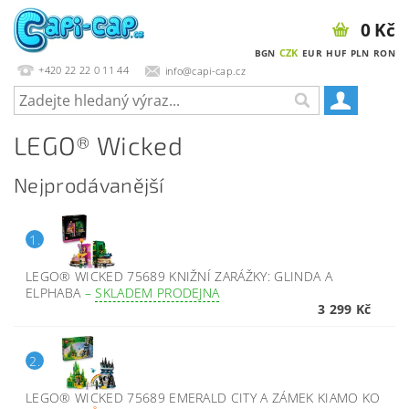
0 Kč
CZK
BGN
EUR
HUF
PLN
RON
+420 22 22 0 11 44
info@capi-cap.cz
LEGO® Wicked
Nejprodávanější
1.
LEGO® WICKED 75689 KNIŽNÍ ZARÁŽKY: GLINDA A
ELPHABA
–
SKLADEM PRODEJNA
3 299 Kč
2.
LEGO® WICKED 75689 EMERALD CITY A ZÁMEK KIAMO KO