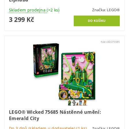
Skladem prodejna
(>2 ks)
Značka:
LEGO®
3 299 Kč
Kód:
LEGO75685
LEGO® Wicked 75685 Nástěnné umění:
Emerald City
Do 3 dnů (skladem u dodavatele)
(1 ks)
Značka:
LEGO®