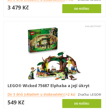
3 479 Kč
Kód:
LEGO75687
LEGO® Wicked 75687 Elphaba a její úkryt
Do 3 dnů (skladem u dodavatele)
(>2 ks)
Značka:
LEGO®
549 Kč