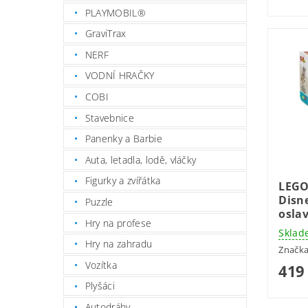
PLAYMOBIL®
GraviTrax
NERF
VODNÍ HRAČKY
COBI
Stavebnice
Panenky a Barbie
Auta, letadla, lodě, vláčky
Figurky a zvířátka
LEGO
Disn
Puzzle
osla
Hry na profese
Sklad
Hry na zahradu
Značk
Vozítka
419
Plyšáci
Autodráhy