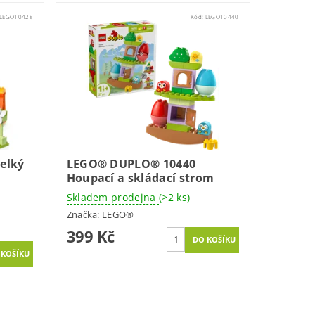
LEGO10428
Kód:
LEGO10440
elký
LEGO® DUPLO® 10440
Houpací a skládací strom
Skladem prodejna
(>2 ks)
Značka:
LEGO®
399 Kč