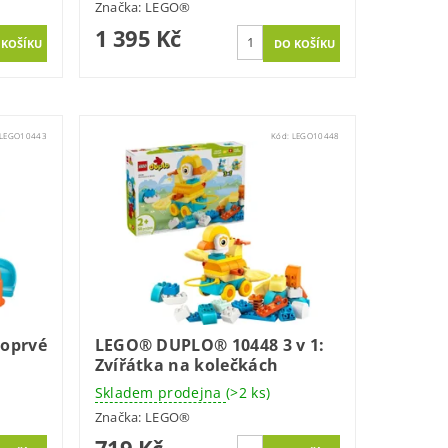
Značka:
LEGO®
1 395 Kč
LEGO10443
Kód:
LEGO10448
oprvé
LEGO® DUPLO® 10448 3 v 1:
Zvířátka na kolečkách
Skladem prodejna
(>2 ks)
Značka:
LEGO®
719 Kč