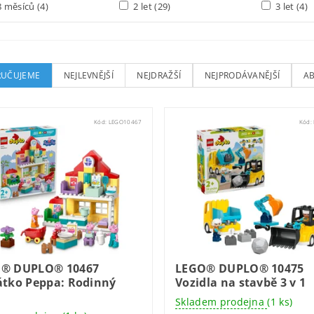
 měsíců
(4)
2 let
(29)
3 let
(4)
UČUJEME
NEJLEVNĚJŠÍ
NEJDRAŽŠÍ
NEJPRODÁVANĚJŠÍ
A
Kód:
LEGO10467
Kód:
® DUPLO® 10467
LEGO® DUPLO® 10475
átko Peppa: Rodinný
Vozidla na stavbě 3 v 1
Skladem prodejna
(1 ks)