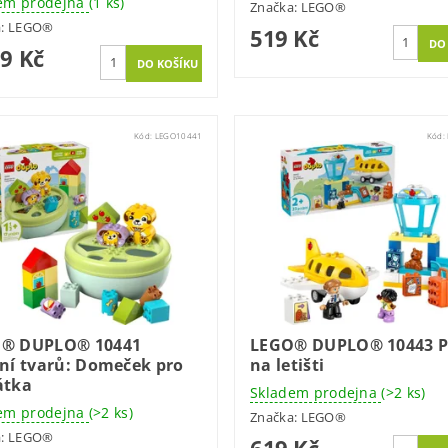
em prodejna
(1 ks)
Značka:
LEGO®
a:
LEGO®
519 Kč
09 Kč
Kód:
LEGO10441
Kód:
® DUPLO® 10441
LEGO® DUPLO® 10443 P
ění tvarů: Domeček pro
na letišti
átka
Skladem prodejna
(>2 ks)
em prodejna
(>2 ks)
Značka:
LEGO®
a:
LEGO®
619 Kč