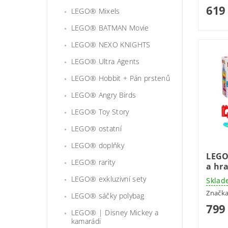
619
LEGO® Mixels
LEGO® BATMAN Movie
LEGO® NEXO KNIGHTS
LEGO® Ultra Agents
LEGO® Hobbit + Pán prstenů
LEGO® Angry Birds
LEGO® Toy Story
LEGO® ostatní
LEGO® doplňky
LEGO
LEGO® rarity
a hr
LEGO® exkluzivní sety
Sklad
Značk
LEGO® sáčky polybag
799
LEGO® | Disney Mickey a
kamarádi