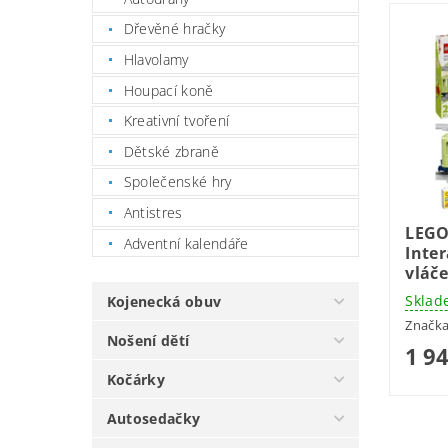
Dřevěné hračky
Hlavolamy
Houpací koně
Kreativní tvoření
Dětské zbraně
Společenské hry
Antistres
LEGO
Adventní kalendáře
Inte
vláč
Sklad
Kojenecká obuv
Značk
Nošení dětí
1 9
Kočárky
Autosedačky