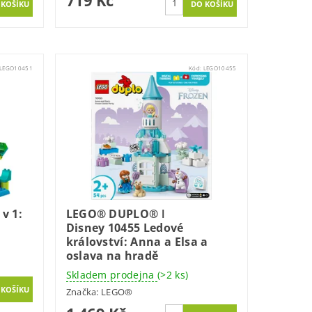
LEGO10451
Kód:
LEGO10455
v 1:
LEGO® DUPLO® ǀ
Disney 10455 Ledové
království: Anna a Elsa a
oslava na hradě
Skladem prodejna
(>2 ks)
Značka:
LEGO®