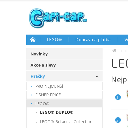
LEGO®
Doprava a platba
V
H
Novinky
LE
Akce a slevy
Hračky
Nejp
PRO NEJMENŠÍ
FISHER PRICE
1.
LEGO®
LEGO® DUPLO®
2.
LEGO® Botanical Collection