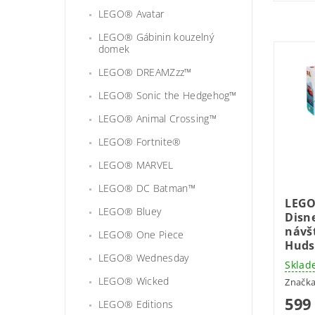
LEGO® Avatar
LEGO® Gábinin kouzelný
domek
LEGO® DREAMZzz™
LEGO® Sonic the Hedgehog™
LEGO® Animal Crossing™
LEGO® Fortnite®
LEGO® MARVEL
LEGO® DC Batman™
LEGO
LEGO® Bluey
Disn
návš
LEGO® One Piece
Huds
LEGO® Wednesday
Sklad
LEGO® Wicked
Značk
599
LEGO® Editions