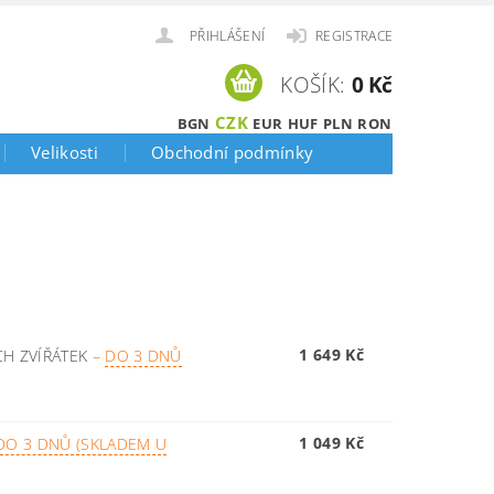
PŘIHLÁŠENÍ
REGISTRACE
KOŠÍK:
0 Kč
CZK
BGN
EUR
HUF
PLN
RON
Velikosti
Obchodní podmínky
1 649 Kč
CH ZVÍŘÁTEK
–
DO 3 DNŮ
1 049 Kč
DO 3 DNŮ (SKLADEM U