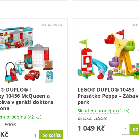
Kód:
LEGO10456
Kód:
® DUPLO® ǀ
LEGO® DUPLO® 10453
ey 10456 McQueen a
Prasátko Peppa – Zábav
těva v garáži doktora
park
ona
Skladem prodejna
(1 ks)
em prodejna
(>2 ks)
Značka:
LEGO®
a:
LEGO®
1 049 Kč
 Kč