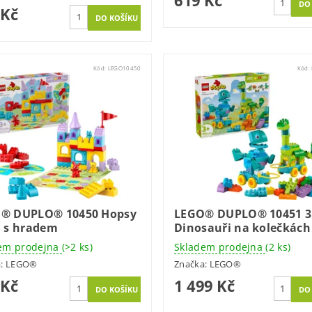
 Kč
Kód:
LEGO10450
Kód:
® DUPLO® 10450 Hopsy
LEGO® DUPLO® 10451 3 
a s hradem
Dinosauři na kolečkách
em prodejna
(>2 ks)
Skladem prodejna
(2 ks)
a:
LEGO®
Značka:
LEGO®
 Kč
1 499 Kč