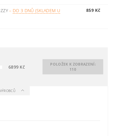
859 Kč
IZZY
–
DO 3 DNŮ (SKLADEM U
POLOŽEK K ZOBRAZENÍ:
6899
Kč
110
A VÝROBCŮ