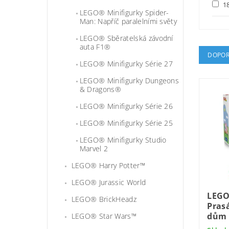
18
LEGO® Minifigurky Spider-
Man: Napříč paralelními světy
LEGO® Sběratelská závodní
auta F1®
DOPOR
LEGO® Minifigurky Série 27
LEGO® Minifigurky Dungeons
& Dragons®
LEGO® Minifigurky Série 26
LEGO® Minifigurky Série 25
LEGO® Minifigurky Studio
Marvel 2
LEGO® Harry Potter™
LEGO® Jurassic World
LEGO
LEGO® BrickHeadz
Pras
dům
LEGO® Star Wars™