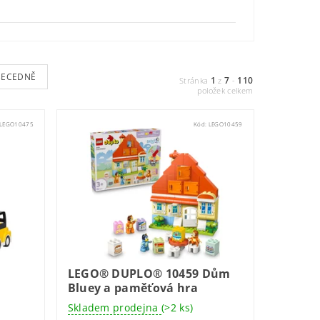
BECEDNĚ
1
7
110
Stránka
z
-
položek celkem
LEGO10475
Kód:
LEGO10459
LEGO® DUPLO® 10459 Dům
Bluey a paměťová hra
Skladem prodejna
(>2 ks)