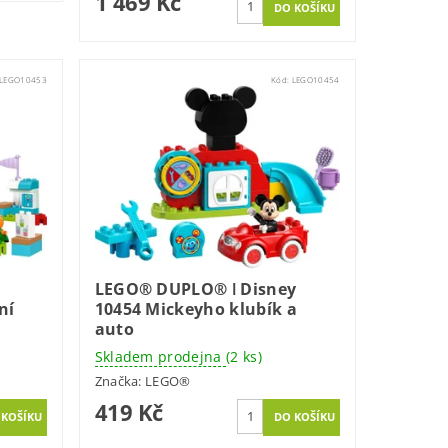
1 469 Kč
LEGO10453
Kód:
LEGO10454
LEGO® DUPLO® ǀ Disney
ní
10454 Mickeyho klubík a
auto
Skladem prodejna
(2 ks)
Značka:
LEGO®
419 Kč