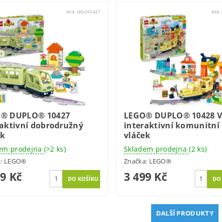
Kód:
LEGO10427
Kód:
® DUPLO® 10427
LEGO® DUPLO® 10428 V
raktivní dobrodružný
interaktivní komunitní
ek
vláček
em prodejna
(>2 ks)
Skladem prodejna
(2 ks)
a:
LEGO®
Značka:
LEGO®
49 Kč
3 499 Kč
DALŠÍ PRODUKTY