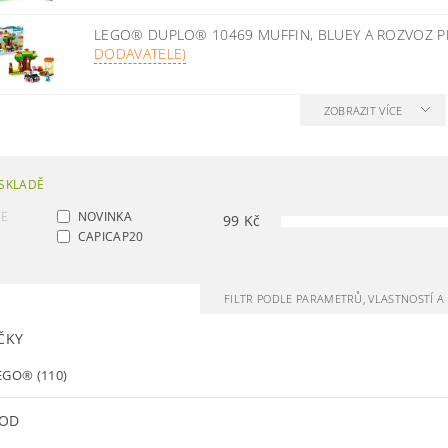
LEGO® DUPLO® 10469 MUFFIN, BLUEY A ROZVOZ P
DODAVATELE)
ZOBRAZIT VÍCE
SKLADĚ
CE
NOVINKA
99
Kč
CAPICAP20
FILTR PODLE PARAMETRŮ, VLASTNOSTÍ 
ČKY
EGO®
(110)
 OD