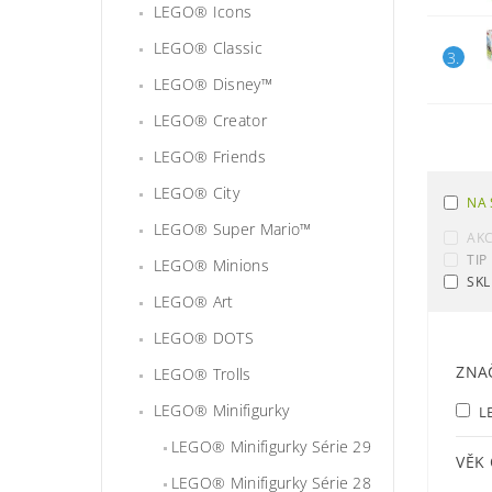
LEGO® Icons
LEGO® Classic
3.
LEGO® Disney™
LEGO® Creator
LEGO® Friends
LEGO® City
NA 
LEGO® Super Mario™
AK
TIP
LEGO® Minions
SKL
LEGO® Art
LEGO® DOTS
ZNA
LEGO® Trolls
LEGO® Minifigurky
L
LEGO® Minifigurky Série 29
VĚK
LEGO® Minifigurky Série 28