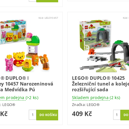
Kód:
LEGO10457
Kód:
® DUPLO® ǀ
LEGO® DUPLO® 10425
ey 10457 Narozeninová
Železniční tunel a koleje
va Medvídka Pú
rozšiřující sada
em prodejna
(>2 ks)
Skladem prodejna
(2 ks)
a:
LEGO®
Značka:
LEGO®
 Kč
409 Kč