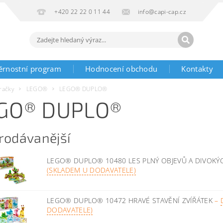
+420 22 22 0 11 44
info@capi-cap.cz
ěrnostní program
Hodnocení obchodu
Kontakty
račky
LEGO®
LEGO® DUPLO®
GO® DUPLO®
rodávanější
LEGO® DUPLO® 10480 LES PLNÝ OBJEVŮ A DIVOKÝ
(SKLADEM U DODAVATELE)
LEGO® DUPLO® 10472 HRAVÉ STAVĚNÍ ZVÍŘÁTEK
–
DODAVATELE)