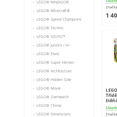
Sklad
LEGO® NINJAGO®
Značk
LEGO® Minecraft®
1 4
LEGO® Speed Champions
LEGO® Technic
LEGO® VIDIYO™
LEGO® Juniors / 4+
LEGO® Elves
LEGO® Super Heroes
LEGO® Architecture
LEGO® Hidden Side
LEGO® Movie
LEGO
Tříd
LEGO® Overwatch
štěň
LEGO® Chima
Sklad
LEGO® Dimensions
Značk