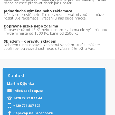
přece nechce předávat dárek jak z bazaru.
Jednoduchá výměna nebo reklamace
Někdy se prostě netrefíte do vkusu. I kvalitní zboží se může
rozbít. Ale reklamace i vrácení u nás bude hračka.
Dopravné nízké nebo zdarma
Dopravné už od 45 Kč nebo dokonce zdarma dle výše nákupu
- výdejní místa od 1500 Kč, kurýr od 2500 Kč.
Skladem = opravdu skladem
Skladem u nás opravdu znamená skladem. Buď si můžete
zboží rovnou vyzvednout nebo už zítra může být u Vás.
Kontakt
Martin Kýjonka
info
@
capi-cap.cz
+420 22 22 0 11 44
+420 774 887 327
Capi-cap na Facebooku