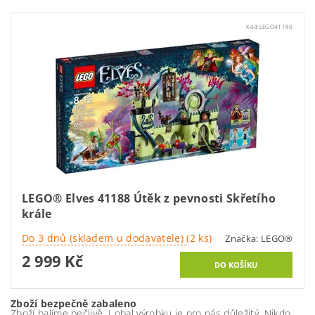
Kód:
LEGO41188
LEGO® Elves 41188 Útěk z pevnosti Skřetího
krále
Do 3 dnů (skladem u dodavatele)
(2 ks)
Značka:
LEGO®
2 999 Kč
Zboží bezpečně zabaleno
Zboží balíme pečlivě. I obal výrobku je pro nás důležitý. Nikdo