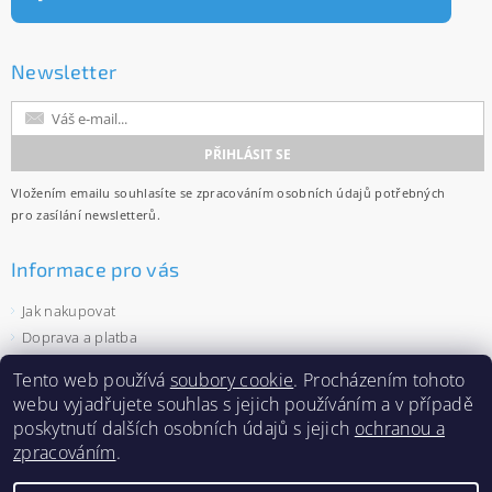
Newsletter
Vložením emailu souhlasíte se
zpracováním osobních údajů
potřebných
pro zasílání newsletterů.
Informace pro vás
Jak nakupovat
Doprava a platba
Obchodní podmínky
Tento web používá
soubory cookie
. Procházením tohoto
Ochrana osobních údajů
webu vyjadřujete souhlas s jejich používáním a v případě
Velkoobchod
poskytnutí dalších osobních údajů s jejich
ochranou a
Zásady používání souborů cookies
zpracováním
.