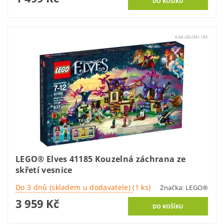
Kód:
LEGO41185
LEGO® Elves 41185 Kouzelná záchrana ze
skřetí vesnice
Do 3 dnů (skladem u dodavatele)
(1 ks)
Značka:
LEGO®
3 959 Kč