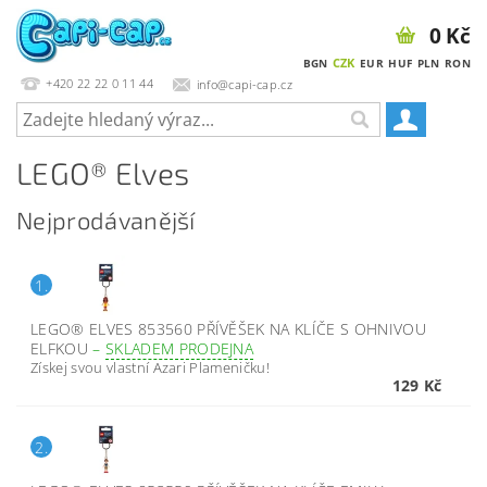
0 Kč
CZK
BGN
EUR
HUF
PLN
RON
+420 22 22 0 11 44
info@capi-cap.cz
LEGO® Elves
Nejprodávanější
1.
LEGO® ELVES 853560 PŘÍVĚŠEK NA KLÍČE S OHNIVOU
ELFKOU
–
SKLADEM PRODEJNA
Získej svou vlastní Azari Plameničku!
129 Kč
2.