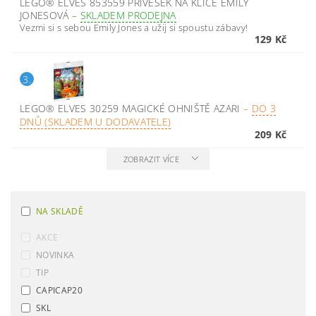
LEGO® ELVES 853559 PŘÍVĚŠEK NA KLÍČE EMILY
JONESOVÁ
–
SKLADEM PRODEJNA
Vezmi si s sebou Emily Jones a užij si spoustu zábavy!
129 Kč
3.
LEGO® ELVES 30259 MAGICKÉ OHNIŠTĚ AZARI
–
DO 3
DNŮ (SKLADEM U DODAVATELE)
209 Kč
ZOBRAZIT VÍCE
NA SKLADĚ
AKCE
NOVINKA
TIP
CAPICAP20
SKL