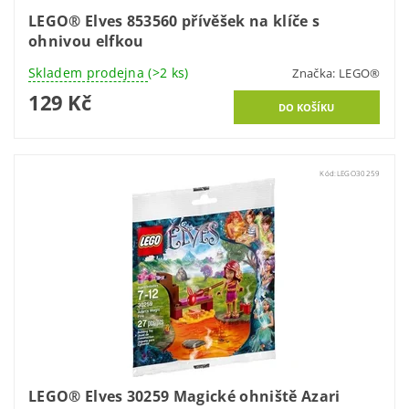
LEGO® Elves 853560 přívěšek na klíče s
ohnivou elfkou
Skladem prodejna
(>2 ks)
Značka:
LEGO®
129 Kč
Kód:
LEGO30259
LEGO® Elves 30259 Magické ohniště Azari