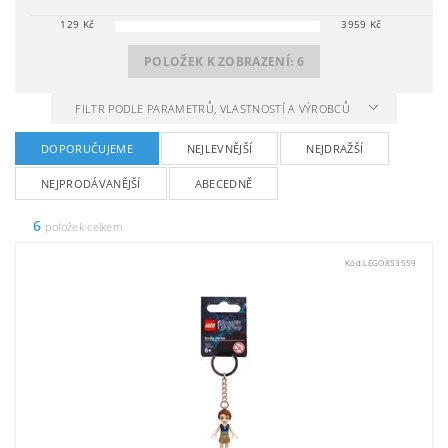
129
Kč
3959
Kč
POLOŽEK K ZOBRAZENÍ:
6
FILTR PODLE PARAMETRŮ, VLASTNOSTÍ A VÝROBCŮ
DOPORUČUJEME
NEJLEVNĚJŠÍ
NEJDRAŽŠÍ
NEJPRODÁVANĚJŠÍ
ABECEDNĚ
6
položek celkem
Kód:
LEGO853559