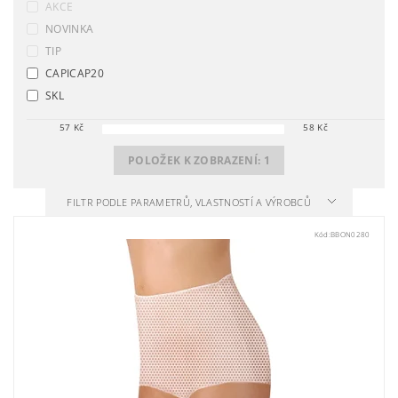
AKCE
NOVINKA
TIP
CAPICAP20
SKL
57
Kč
58
Kč
POLOŽEK K ZOBRAZENÍ:
1
FILTR PODLE PARAMETRŮ, VLASTNOSTÍ A VÝROBCŮ
Kód:
BBON0280