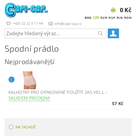
0 Kč
CZK
BGN
EUR
HUF
PLN
RON
+420 22 22 0 11 44
info@capi-cap.cz
Spodní prádlo
Nejprodávanější
1.
KALHOTKY PRO OPAKOVANÉ POUŽÍTÍ 2KS VEL.L
–
SKLADEM PRODEJNA
57 Kč
NA SKLADĚ