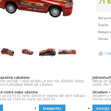
71 
Kód prod
Značka
Kategori
Záruka
Tis
ezpečně zabaleno
Jednoduch
íme pečlivě. I obal výrobku je pro nás důležitý. Nikdo
Někdy se pr
chce předávat dárek jak z bazaru.
rozbít. Ale
é nízké nebo zdarma
Skladem =
 už od 45 Kč nebo dokonce zdarma dle výše nákupu -
Skladem u 
místa od 1500 Kč, kurýr od 2500 Kč.
rovnou vyzv
PARAMETRY
DISKUZE