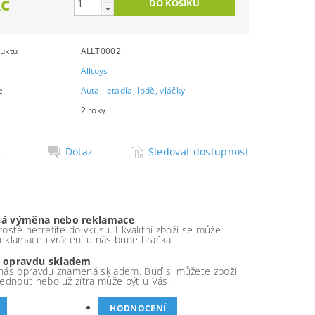
Kč
uktu
ALLT0002
Alltoys
e
Auta, letadla, lodě, vláčky
2 roky
k
Dotaz
Sledovat dostupnost
á výměna nebo reklamace
ostě netrefíte do vkusu. I kvalitní zboží se může
 reklamace i vrácení u nás bude hračka.
 opravdu skladem
nás opravdu znamená skladem. Buď si můžete zboží
ednout nebo už zítra může být u Vás.
HODNOCENÍ