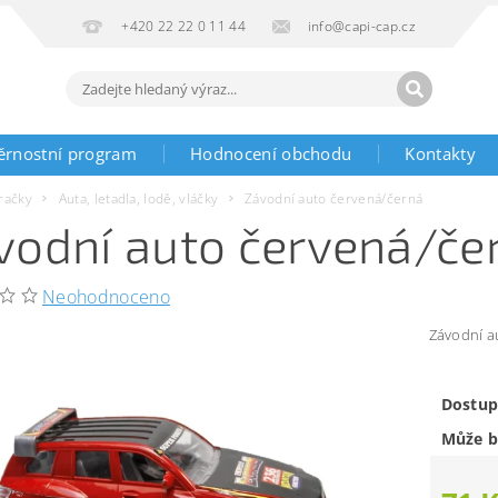
+420 22 22 0 11 44
info@capi-cap.cz
ěrnostní program
Hodnocení obchodu
Kontakty
račky
Auta, letadla, lodě, vláčky
Závodní auto červená/černá
vodní auto červená/če
Neohodnoceno
Závodní a
Dostup
Může b