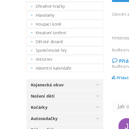
Dřevěné hračky
Závodní 
Hlavolamy
Houpací koně
Kreativní tvoření
Hmotnos
Dětské zbraně
Buďte prv
Společenské hry
Antistres
Při
Buďte prv
Adventní kalendáře
Přida
Kojenecká obuv
Nošení dětí
Kočárky
Autosedačky
J