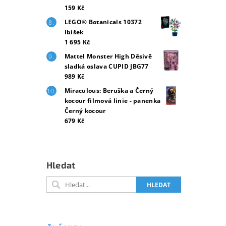
159 Kč
LEGO® Botanicals 10372
Ibišek
1 695 Kč
Mattel Monster High Děsivě
sladká oslava CUPID JBG77
989 Kč
Miraculous: Beruška a Černý
kocour filmová linie - panenka
Černý kocour
679 Kč
Hledat