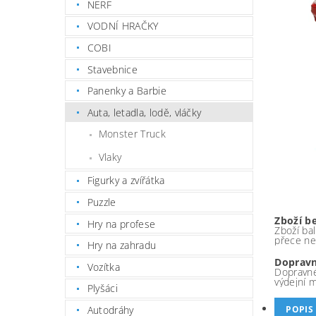
NERF
VODNÍ HRAČKY
COBI
Stavebnice
Panenky a Barbie
Auta, letadla, lodě, vláčky
Monster Truck
Vlaky
Figurky a zvířátka
Puzzle
Zboží b
Hry na profese
Zboží bal
přece ne
Hry na zahradu
Dopravn
Vozítka
Dopravné
výdejní 
Plyšáci
Autodráhy
POPIS