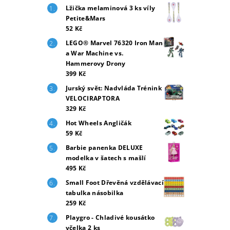
Lžička melaminová 3 ks víly
Petite&Mars
52 Kč
LEGO® Marvel 76320 Iron Man
a War Machine vs.
Hammerovy Drony
399 Kč
Jurský svět: Nadvláda Trénink
VELOCIRAPTORA
329 Kč
Hot Wheels Angličák
59 Kč
Barbie panenka DELUXE
modelka v šatech s mašlí
495 Kč
Small Foot Dřevěná vzdělávací
tabulka násobilka
259 Kč
Playgro - Chladivé kousátko
včelka 2 ks