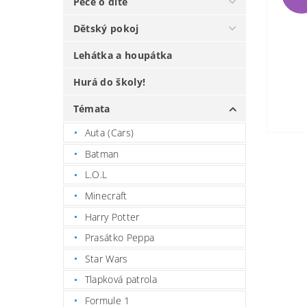
Péče o dítě
Dětský pokoj
Lehátka a houpátka
Hurá do školy!
Témata
Auta (Cars)
Batman
L.O.L
Minecraft
Harry Potter
Prasátko Peppa
Star Wars
Tlapková patrola
Formule 1