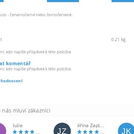
auto - červenočerné nebo černočervené.
t
0.21 kg
ní, kdo napíše příspěvek k této položce.
dat komentář
ní, kdo napíše příspěvek k této položce.
t hodnocení
Julie
Jiřina Zapletalová
JZ
JK