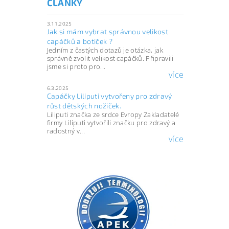
ČLÁNKY
3.11.2025
Jak si mám vybrat správnou velikost
capáčků a botiček ?
Jedním z častých dotazů je otázka, jak
správně zvolit velikost capáčků. Připravili
jsme si proto pro...
více
6.3.2025
Capáčky Liliputi vytvořeny pro zdravý
růst dětských nožiček.
Liliputi značka ze srdce Evropy Zakladatelé
firmy Liliputi vytvořili značku pro zdravý a
radostný v...
více