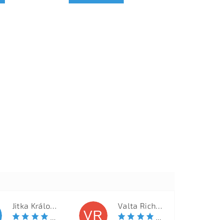
Jitka Královcová
Valta Richard
VR