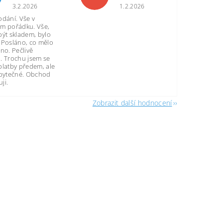
3.2.2026
1.2.2026
odání. Vše v
m pořádku. Vše,
být skladem, bylo
 Posláno, co mělo
no. Pečlivě
. Trochu jsem se
platby předem, ale
zbytečné. Obchod
ji.
Zobrazit další hodnocení