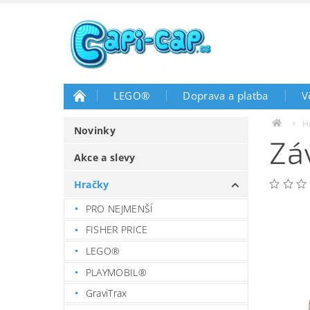
LEGO®
Doprava a platba
V
H
Novinky
Zá
Akce a slevy
Hračky
PRO NEJMENŠÍ
FISHER PRICE
LEGO®
PLAYMOBIL®
GraviTrax