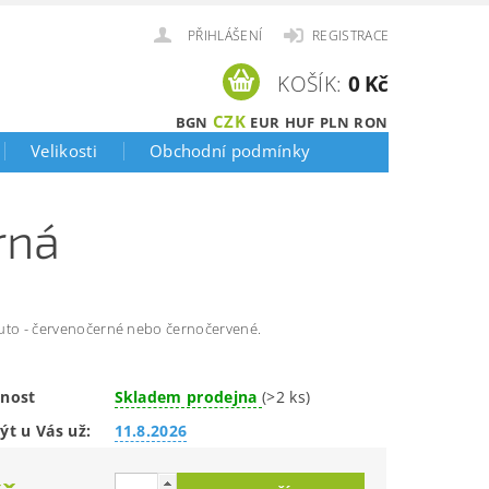
PŘIHLÁŠENÍ
REGISTRACE
KOŠÍK:
0 Kč
CZK
BGN
EUR
HUF
PLN
RON
Velikosti
Obchodní podmínky
rná
uto - červenočerné nebo černočervené.
nost
Skladem prodejna
(>2 ks)
ýt u Vás už:
11.8.2026