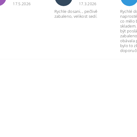
17.5.2026
17.3.2026
Rychle dosani, , pečlivě
Rychlé d
zabaleno, velikost sedí.
naprosté
co mělo 
skladem.
být poslá
zabaleno
obávala 
bylo to 
doporuču