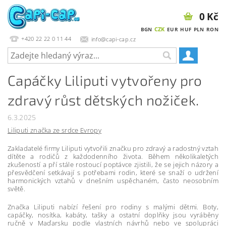
0 Kč
CZK
BGN
EUR
HUF
PLN
RON
+420 22 22 0 11 44
info@capi-cap.cz
Capáčky Liliputi vytvořeny pro
zdravý růst dětských nožiček.
6.3.2025
Liliputi značka ze srdce Evropy
Zakladatelé firmy Liliputi vytvořili značku pro zdravý a radostný vztah
dítěte a rodičů z každodenního života. Během několikaletých
zkušeností a pří stále rostoucí poptávce zjistili, že se jejich názory a
přesvědčení setkávají s potřebami rodin, které se snaží o udržení
harmonických vztahů v dnešním uspěchaném, často neosobním
světě.
Značka Liliputi nabízí řešení pro rodiny s malými dětmi. Boty,
capáčky, nosítka, kabáty, tašky a ostatní doplňky jsou vyráběny
ručně v Maďarsku podle vlastních návrhů nebo ve spolupráci