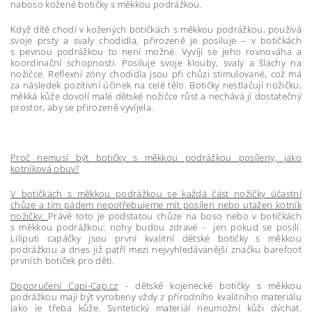
naboso kožené botičky s měkkou podrážkou.
Když dítě chodí v kožených botičkách s měkkou podrážkou, používá
svoje prsty a svaly chodidla, přirozeně je posiluje – v botičkách
s pevnou podrážkou to není možné. Vyvíjí se jeho rovnováha a
koordinační schopnosti. Posiluje svoje klouby, svaly a šlachy na
nožičce. Reflexní zóny chodidla jsou při chůzi stimulované, což má
za následek pozitivní účinek na celé tělo. Botičky nestlačují nožičku,
měkká kůže dovolí malé dětské nožičce růst a nechává jí dostatečný
prostor, aby se přirozeně vyvíjela.
Proč nemusí být botičky s měkkou podrážkou posíleny, jako
kotníková obuv?
V botičkách s měkkou podrážkou se každá část nožičky účastní
chůze a tím pádem nepotřebujeme mít posílen nebo utažen kotník
nožičky.
Právě toto je podstatou chůze na boso nebo v botičkách
s měkkou podrážkou: nohy budou zdravé - jen pokud se posílí.
Liliputi capáčky jsou první kvalitní dětské botičky s měkkou
podrážkou a dnes již patří mezi nejvyhledávanější značku barefoot
prvních botiček pro děti.
Doporučení Capi-Cap.cz
- dětské kojenecké botičky s měkkou
podrážkou mají být vyrobeny vždy z přírodního kvalitního materiálu
jako je třeba kůže. Syntetický materiál neumožní kůži dýchat.