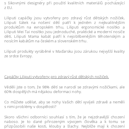
s šikovnými designéry při použití kvalitních materiálů pocházející
z EU.
Liliputi capáčky jsou vytvořeny pro zdravý růst dětských nožiček,
Liliputi šátek na nošení dětí patří k jedněm z nejkvalitnějším
produktům na evropském trhu, Liliputi ergonomické nosítko a
Liliputi Mei Tai nosítko jsou jednoduché, praktické a moderní nosiče
dětí, Liliputi Mama kabát patří k nejoblíbenějším těhotenským a
nosícím kabátům na českém a slovenském trhu.
Liliputi produkty vyráběné v Maďarsku jsou zárukou nejvyšší kvality
ze srdce Evropy.
Capáčky Liliputi vytvořeny pro zdravý růst dětských nožiček.
Věděli jste o tom, že 98% dětí se narodí se zdravými nožičkami, ale
60% dospělých má nějakou deformaci nohy.
Co můžete udělat, aby se nohy Vašich dětí vyvíjeli zdravě a neměli
s nimi problémy v dospělosti?
Skoro všichni odborníci souhlasí s tím, že je nejzdravější chození
naboso. Je to dané přirozeným vývojem člověka a k tomu se
přizpůsobili naše kosti, klouby a šlachy. Nejblíže mají k chození