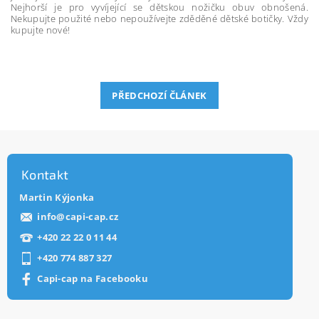
Nejhorší je pro vyvíjející se dětskou nožičku obuv obnošená.
Nekupujte použité nebo nepoužívejte zděděné dětské botičky. Vždy
kupujte nové!
PŘEDCHOZÍ ČLÁNEK
Kontakt
Martin Kýjonka
info
@
capi-cap.cz
+420 22 22 0 11 44
+420 774 887 327
Capi-cap na Facebooku