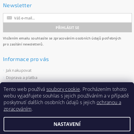
Newsletter
Vložením emailu souhlasíte se
zpracováním osobních údajů
potřebných
pro zasílání newsletterů.
Informace pro vás
Jak nakupovat
Doprava a platba
Obchodní podmínky
Tento web používá
soubory cookie
. Procházením tohoto
Ochrana osobních údajů
webu vyjadřujete souhlas s jejich používáním a v případě
Velkoobchod
poskytnutí dalších osobních údajů s jejich
ochranou a
Zásady používání souborů cookies
zpracováním
.
NASTAVENÍ
2026 ©
Capi-cap.cz
, všechna práva vyhrazena