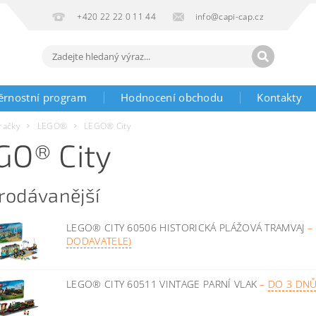
+420 22 22 0 11 44
info@capi-cap.cz
ěrnostní program
Hodnocení obchodu
Kontakty
račky
LEGO®
LEGO® City
GO® City
rodávanější
LEGO® CITY 60506 HISTORICKÁ PLÁŽOVÁ TRAMVAJ
–
DODAVATELE)
LEGO® CITY 60511 VINTAGE PARNÍ VLAK
–
DO 3 DNŮ