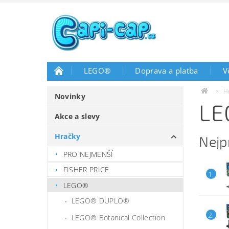
LEGO®
Doprava a platba
V
H
Novinky
LE
Akce a slevy
Hračky
Nejp
PRO NEJMENŠÍ
FISHER PRICE
1.
LEGO®
LEGO® DUPLO®
2.
LEGO® Botanical Collection