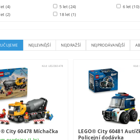
let
(4)
5 let
(24)
6 let
(10)
let
(2)
18 let
(1)
UČUJEME
NEJLEVNĚJŠÍ
NEJDRAŽŠÍ
NEJPRODÁVANĚJŠÍ
A
Kód:
LEGO60478
Kód:
® City 60478 Míchačka
LEGO® City 60481 Autíč
Policejní dodávka
em prodejna
(1 ks)