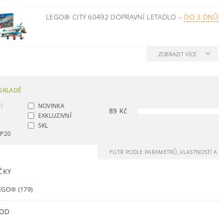
LEGO® CITY 60492 DOPRAVNÍ LETADLO
–
DO 3 DNŮ
ZOBRAZIT VÍCE
SKLADĚ
CE
NOVINKA
89
Kč
EXKLUZIVNÍ
SKL
AP20
FILTR PODLE PARAMETRŮ, VLASTNOSTÍ 
ČKY
EGO®
(179)
 OD