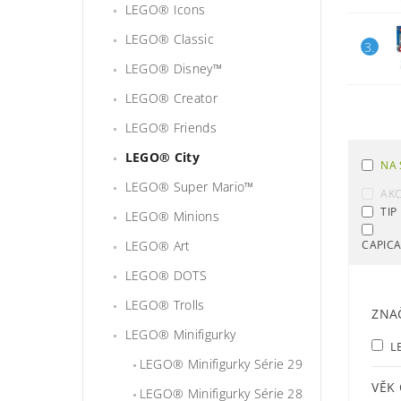
LEGO® Icons
LEGO® Classic
3.
LEGO® Disney™
LEGO® Creator
LEGO® Friends
LEGO® City
NA 
LEGO® Super Mario™
AK
TIP
LEGO® Minions
LEGO® Art
CAPIC
LEGO® DOTS
LEGO® Trolls
ZNA
LEGO® Minifigurky
L
LEGO® Minifigurky Série 29
VĚK
LEGO® Minifigurky Série 28