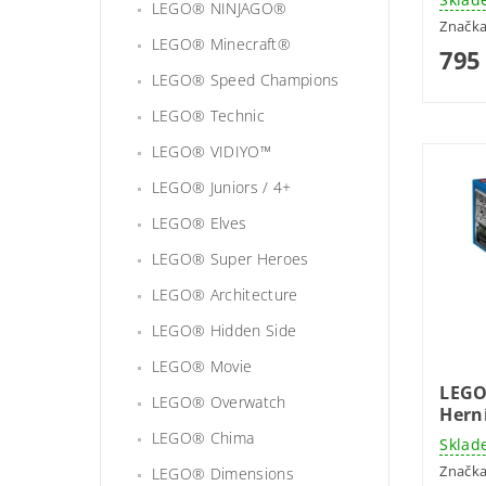
LEGO® NINJAGO®
Značk
LEGO® Minecraft®
795
LEGO® Speed Champions
LEGO® Technic
LEGO® VIDIYO™
LEGO® Juniors / 4+
LEGO® Elves
LEGO® Super Heroes
LEGO® Architecture
LEGO® Hidden Side
LEGO® Movie
LEGO
LEGO® Overwatch
Hern
LEGO® Chima
Sklad
Značk
LEGO® Dimensions