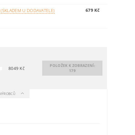
679 Kč
 (SKLADEM U DODAVATELE)
POLOŽEK K ZOBRAZENÍ:
8049
Kč
179
A VÝROBCŮ