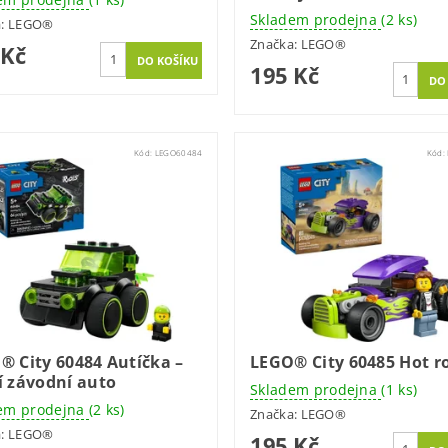
Skladem prodejna
(2 ks)
a:
LEGO®
Značka:
LEGO®
 Kč
195 Kč
Kód:
LEGO60484
Kód:
® City 60484 Autíčka –
LEGO® City 60485 Hot r
í závodní auto
Skladem prodejna
(1 ks)
em prodejna
(2 ks)
Značka:
LEGO®
a:
LEGO®
195 Kč