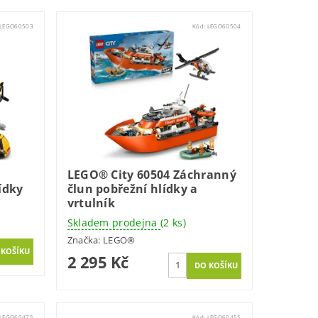
LEGO60503
Kód:
LEGO60504
LEGO® City 60504 Záchranný
ídky
člun pobřežní hlídky a
vrtulník
Skladem prodejna
(2 ks)
Značka:
LEGO®
2 295 Kč
LEGO60475
Kód:
LEGO60455