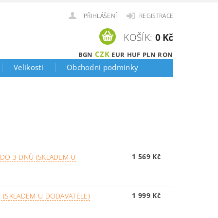
PŘIHLÁŠENÍ
REGISTRACE
KOŠÍK:
0 Kč
CZK
BGN
EUR
HUF
PLN
RON
Velikosti
Obchodní podmínky
1 569 Kč
DO 3 DNŮ (SKLADEM U
1 999 Kč
 (SKLADEM U DODAVATELE)