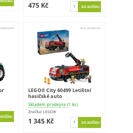
475 Kč
LEGO60498
Kód:
LEGO60499
or
LEGO® City 60499 Letištní
hasičské auto
Skladem prodejna
(1 ks)
Značka:
LEGO®
1 345 Kč