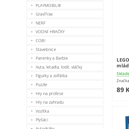
PLAYMOBIL®
GraviTrax
NERF
VODNÍ HRAČKY
COBI
Stavebnice
Panenky a Barbie
LEGO
mlád
Auta, letadla, lodě, vláčky
Sklad
Figurky a zvířátka
Značk
Puzzle
89 
Hry na profese
Hry na zahradu
Vozítka
Plyšáci
Autodráhy