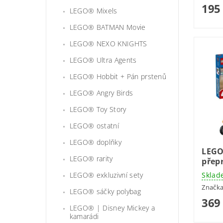
195
LEGO® Mixels
LEGO® BATMAN Movie
LEGO® NEXO KNIGHTS
LEGO® Ultra Agents
LEGO® Hobbit + Pán prstenů
LEGO® Angry Birds
LEGO® Toy Story
LEGO® ostatní
LEGO® doplňky
LEGO
LEGO® rarity
přep
LEGO® exkluzivní sety
Sklad
Značk
LEGO® sáčky polybag
369
LEGO® | Disney Mickey a
kamarádi