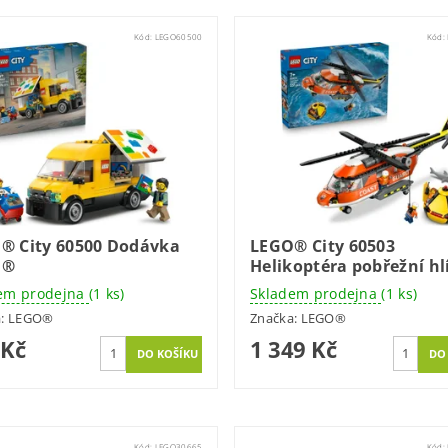
Kód:
LEGO60500
Kód:
® City 60500 Dodávka
LEGO® City 60503
O®
Helikoptéra pobřežní hl
em prodejna
(1 ks)
Skladem prodejna
(1 ks)
a:
LEGO®
Značka:
LEGO®
 Kč
1 349 Kč
Kód:
LEGO30665
Kód: