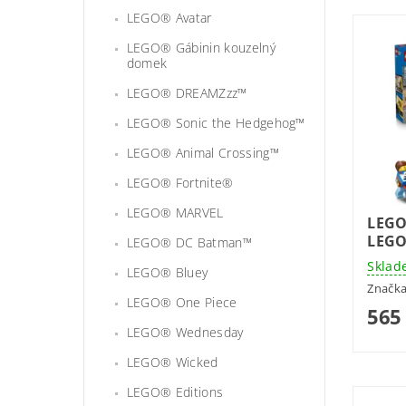
LEGO® Avatar
LEGO® Gábinin kouzelný
domek
LEGO® DREAMZzz™
LEGO® Sonic the Hedgehog™
LEGO® Animal Crossing™
LEGO® Fortnite®
LEGO® MARVEL
LEGO
LEG
LEGO® DC Batman™
Sklad
LEGO® Bluey
Značk
LEGO® One Piece
565
LEGO® Wednesday
LEGO® Wicked
LEGO® Editions