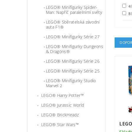
4 
LEGO® Minifigurky Spider-
Man: Napříč paralelními světy
8 
LEGO® Sběratelská závodní
auta F1®
LEGO® Minifigurky Série 27
DOPOR
LEGO® Minifigurky Dungeons
& Dragons®
LEGO® Minifigurky Série 26
LEGO® Minifigurky Série 25
LEGO® Minifigurky Studio
Marvel 2
LEGO® Harry Potter™
LEGO® Jurassic World
LEGO® BrickHeadz
LEGO
LEGO® Star Wars™
Sklad