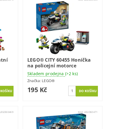
tní
LEGO® CITY 60455 Honička
na policejní motorce
Skladem prodejna
(>2 ks)
Značka:
LEGO®
195 Kč
LEGO60469
Kód:
LEGO60471