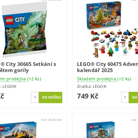
® City 30665 Setkání s
LEGO® City 60475 Adven
ětem gorily
kalendář 2025
em prodejna
(>2 ks)
Skladem prodejna
(>2 ks)
a:
LEGO®
Značka:
LEGO®
Kč
749 Kč
Kód:
LEGO60466
Kód: