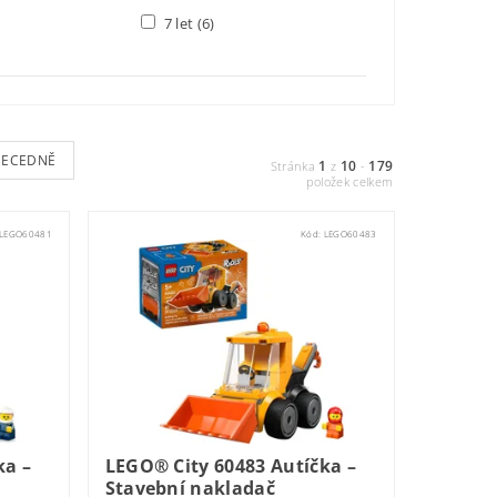
7 let
(6)
BECEDNĚ
1
10
179
Stránka
z
-
položek celkem
LEGO60481
Kód:
LEGO60483
ka –
LEGO® City 60483 Autíčka –
Stavební nakladač