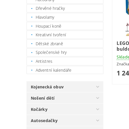
Dřevěné hračky
Hlavolamy
Houpací koně
Kreativní tvoření
LEGO
Dětské zbraně
buld
Společenské hry
Sklad
Antistres
Značk
Adventní kalendáře
1 2
Kojenecká obuv
Nošení dětí
Kočárky
Autosedačky