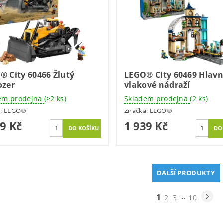
® City 60466 Žlutý
LEGO® City 60469 Hlavn
ozer
vlakové nádraží
em prodejna
(>2 ks)
Skladem prodejna
(2 ks)
a:
LEGO®
Značka:
LEGO®
49 Kč
1 939 Kč
DALŠÍ PRODUKTY
1
...
2
3
10