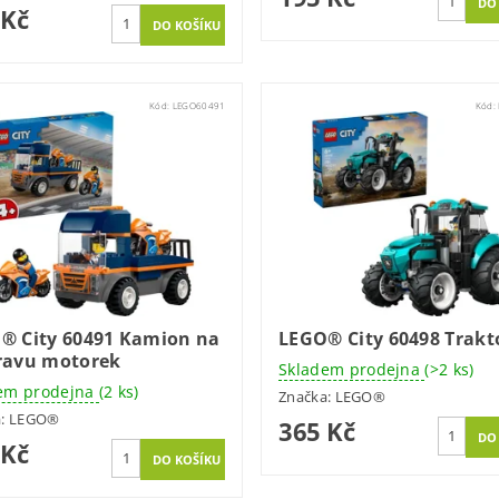
 Kč
Kód:
LEGO60491
Kód:
® City 60491 Kamion na
LEGO® City 60498 Trakt
ravu motorek
Skladem prodejna
(>2 ks)
em prodejna
(2 ks)
Značka:
LEGO®
a:
LEGO®
365 Kč
 Kč