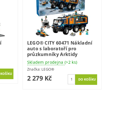
í
LEGO® CITY 60471 Nákladní
auto s laboratoří pro
průzkumníky Arktidy
Skladem prodejna
(>2 ks)
Značka:
LEGO®
2 279 Kč