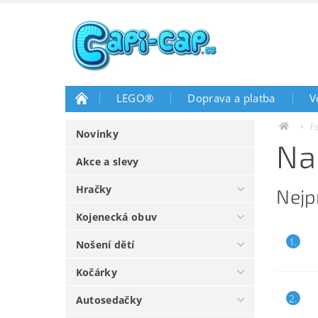
LEGO®
Doprava a platba
V
P
Novinky
Na
Akce a slevy
Hračky
Nejp
Kojenecká obuv
1.
Nošení dětí
Kočárky
2.
Autosedačky