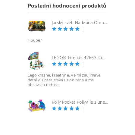
Poslední hodnocení produktů
Jurský svět: Nadvláda Obrovský útočící SINOTYRANNUS
|
+ Super
LEGO® Friends 42663 Dobrodružství s karavanem přátelství
|
Lego krasne, kreativne. Velmi zaujimave
detaily. Dcera stava uz od rana a ma
obrovsku radost.
Polly Pocket Pollyville slunečná pláž
|