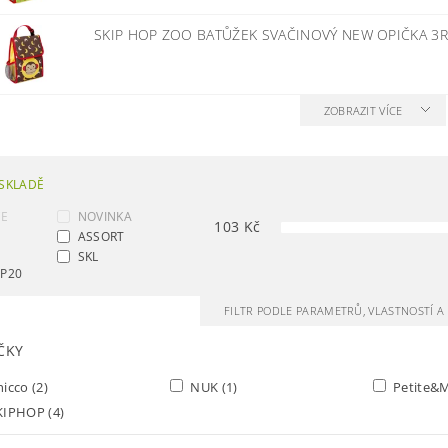
SKIP HOP ZOO BATŮŽEK SVAČINOVÝ NEW OPIČKA 3
ZOBRAZIT VÍCE
SKLADĚ
CE
NOVINKA
103
Kč
ASSORT
SKL
AP20
FILTR PODLE PARAMETRŮ, VLASTNOSTÍ 
ČKY
hicco
(2)
NUK
(1)
Petite&
KIPHOP
(4)