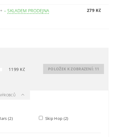
279 Kč
R+
–
SKLADEM PRODEJNA
1199
Kč
POLOŽEK K ZOBRAZENÍ:
11
A VÝROBCŮ
Mars
(2)
Skip Hop
(2)