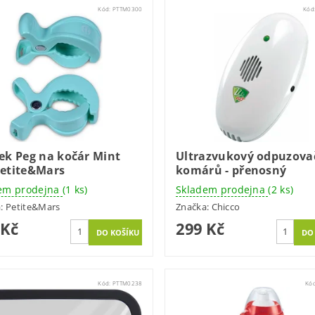
Kód:
PTTM0300
Kód
ček Peg na kočár Mint
Ultrazvukový odpuzova
Petite&Mars
komárů - přenosný
em prodejna
(1 ks)
Skladem prodejna
(2 ks)
a:
Petite&Mars
Značka:
Chicco
 Kč
299 Kč
Kód:
PTTM0238
Kó