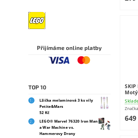
Přijímáme online platby
SKIP
TOP 10
Motý
Lžička melaminová 3 ks víly
Sklad
Petite&Mars
Značk
52 Kč
649
LEGO® Marvel 76320 Iron Man
a War Machine vs.
Hammerovy Drony