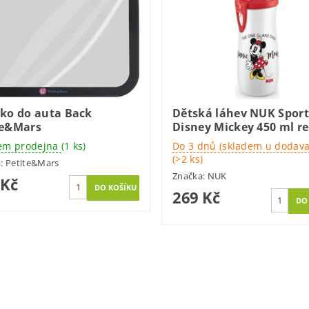
tko do auta Back
Dětská láhev NUK Sport
te&Mars
Disney Mickey 450 ml r
em prodejna
(1 ks)
Do 3 dnů (skladem u dodava
(>2 ks)
a:
Petite&Mars
Značka:
NUK
 Kč
269 Kč