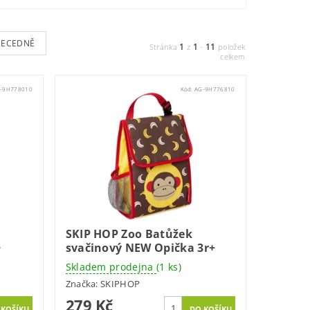
BECEDNĚ
1
1
11
Stránka
z
-
položek
celkem
-9H778010
Kód:
AG-9H776810
SKIP HOP Zoo Batůžek
+
svačinový NEW Opička 3r+
Skladem prodejna
(1 ks)
Značka:
SKIPHOP
279 Kč