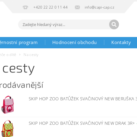
+420 22 22 0 11 44
info@capi-cap.cz
ěrnostní program
Hodnocení obchodu
Kontakty
éče o dítě
Na cesty
 cesty
rodávanější
SKIP HOP ZOO BATŮŽEK SVAČINOVÝ NEW BERUŠKA 
SKIP HOP ZOO BATŮŽEK SVAČINOVÝ NEW DRAK 3R+