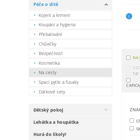
Péče o dítě
Kojení a krmení
3.
Koupání a hygiena
Přebalování
Chůvičky
Bezpečnost
NA 
Kosmetika
AK
Na cesty
TIP
Spací pytle a fusaky
CAPIC
Dárkové sety
ZNA
Dětský pokoj
C
Lehátka a houpátka
S
Hurá do školy!