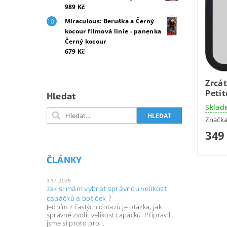
989 Kč
Miraculous: Beruška a Černý
kocour filmová linie - panenka
Černý kocour
679 Kč
Zrcá
Peti
Hledat
Sklad
Značk
349
ČLÁNKY
3.11.2025
Jak si mám vybrat správnou velikost
capáčků a botiček ?
Jedním z častých dotazů je otázka, jak
správně zvolit velikost capáčků. Připravili
jsme si proto pro...