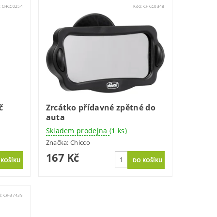
:
CHCC0254
Kód:
CHCC0348
č
Zrcátko přídavné zpětné do
auta
Skladem prodejna
(1 ks)
Značka:
Chicco
167 Kč
d:
CR-37439