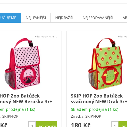
UČUJEME
NEJLEVNĚJŠÍ
NEJDRAŽŠÍ
NEJPRODÁVANĚJŠÍ
A
Kód:
AG-9H777810
Kód:
AG
 HOP Zoo Batůžek
SKIP HOP Zoo Batůžek
inový NEW Beruška 3r+
svačinový NEW Drak 3r
em prodejna
(1 ks)
Skladem prodejna
(1 ks)
a:
SKIPHOP
Značka:
SKIPHOP
 Kč
180 Kč