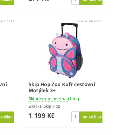
-SH2123.12
Kód:
AG-SH2123.06
ní -
Skip Hop Zoo Kufr cestovní -
Motýlek 3+
Skladem prodejna
(1 ks)
Značka:
Skip Hop
1 199 Kč