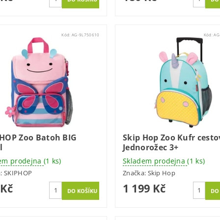
Kód:
AG-9L750610
Kód:
AG
 HOP Zoo Batoh BIG
Skip Hop Zoo Kufr cestov
l
Jednorožec 3+
em prodejna
(1 ks)
Skladem prodejna
(1 ks)
a:
SKIPHOP
Značka:
Skip Hop
 Kč
1 199 Kč