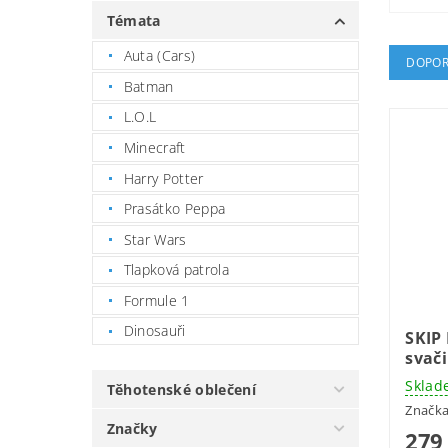
Témata
Auta (Cars)
DOPOR
Batman
L.O.L
Minecraft
Harry Potter
Prasátko Peppa
Star Wars
Tlapková patrola
Formule 1
Dinosauři
SKIP
svač
Sklad
Těhotenské oblečení
Značk
Značky
279