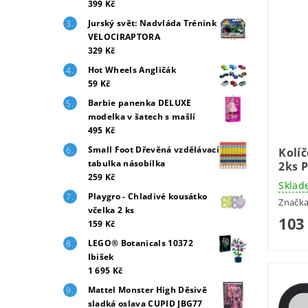
399 Kč
Jurský svět: Nadvláda Trénink
VELOCIRAPTORA
329 Kč
Hot Wheels Angličák
59 Kč
Barbie panenka DELUXE
modelka v šatech s mašlí
495 Kč
Small Foot Dřevěná vzdělávací
Kolí
tabulka násobilka
2ks 
259 Kč
Sklad
Playgro - Chladivé kousátko
Značk
včelka 2 ks
103
159 Kč
LEGO® Botanicals 10372
Ibišek
1 695 Kč
Mattel Monster High Děsivě
sladká oslava CUPID JBG77