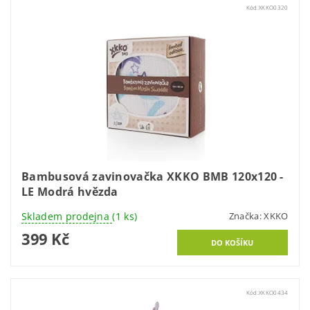
Kód:
XKKO0320
Bambusová zavinovačka XKKO BMB 120x120 -
LE Modrá hvězda
Skladem prodejna
(1 ks)
Značka:
XKKO
399 Kč
Kód:
XKKO0434