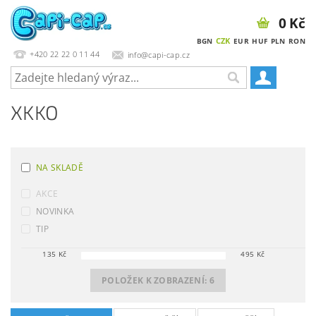
0 Kč
CZK
BGN
EUR
HUF
PLN
RON
+420 22 22 0 11 44
info@capi-cap.cz
XKKO
NA SKLADĚ
AKCE
NOVINKA
TIP
135
Kč
495
Kč
POLOŽEK K ZOBRAZENÍ:
6