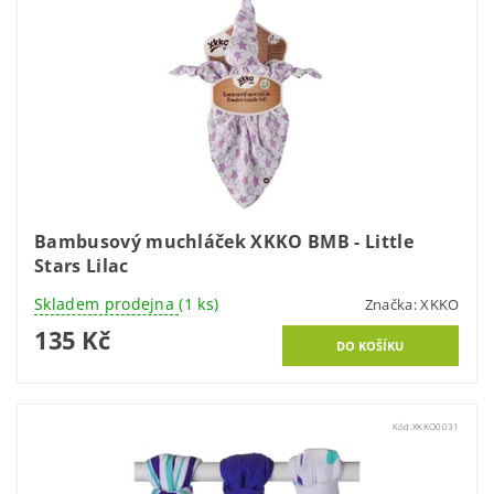
Bambusový muchláček XKKO BMB - Little
Stars Lilac
Skladem prodejna
(1 ks)
Značka:
XKKO
135 Kč
Kód:
XKKO0031