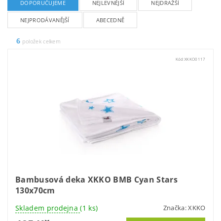
DOPORUČUJEME
NEJLEVNĚJŠÍ
NEJDRAŽŠÍ
NEJPRODÁVANĚJŠÍ
ABECEDNĚ
6
položek celkem
Kód:
XKKO0117
Bambusová deka XKKO BMB Cyan Stars
130x70cm
Skladem prodejna
(1 ks)
Značka:
XKKO