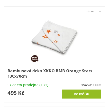
Kód:
XKKO0113
Bambusová deka XKKO BMB Orange Stars
130x70cm
Skladem prodejna
(1 ks)
Značka:
XKKO
495 Kč