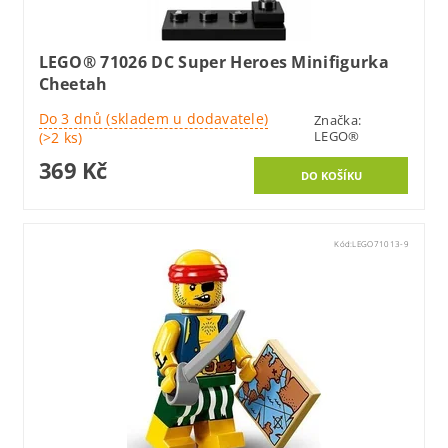
LEGO® 71026 DC Super Heroes Minifigurka
Cheetah
Do 3 dnů (skladem u dodavatele)
Značka:
LEGO®
(>2 ks)
369 Kč
Kód:
LEGO71013-9