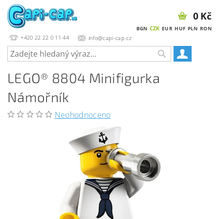
0 Kč
CZK
BGN
EUR
HUF
PLN
RON
+420 22 22 0 11 44
info@capi-cap.cz
LEGO® 8804 Minifigurka
Námořník
Neohodnoceno