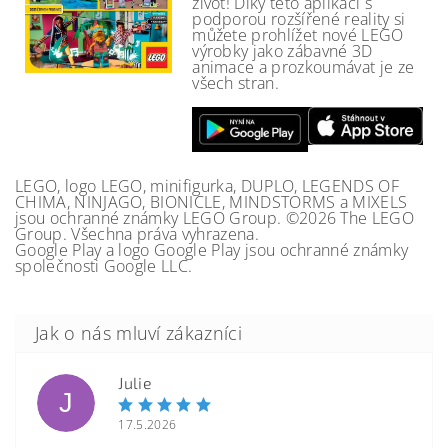
život! Díky této aplikaci s
podporou rozšířené reality si
můžete prohlížet nové LEGO
výrobky jako zábavné 3D
animace a prozkoumávat je ze
všech stran.
LEGO, logo LEGO, minifigurka, DUPLO, LEGENDS OF
CHIMA, NINJAGO, BIONICLE, MINDSTORMS a MIXELS
jsou ochranné známky LEGO Group. ©2026 The LEGO
Group. Všechna práva vyhrazena.
Google Play a logo Google Play jsou ochranné známky
společnosti Google LLC.
Julie
J
17.5.2026