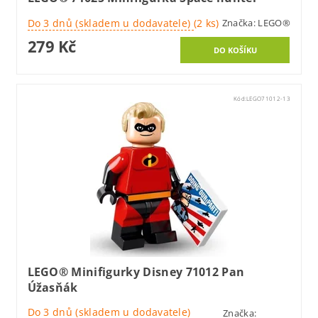
Do 3 dnů (skladem u dodavatele)
(2 ks)
Značka:
LEGO®
279 Kč
Kód:
LEGO71012-13
LEGO® Minifigurky Disney 71012 Pan
Úžasňák
Do 3 dnů (skladem u dodavatele)
Značka: