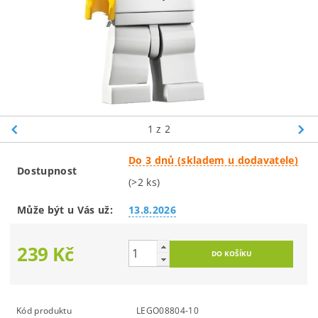
1
z 2
Do 3 dnů (skladem u dodavatele)
Dostupnost
(>2 ks)
Může být u Vás už:
13.8.2026
239 Kč
Kód produktu
LEGO08804-10