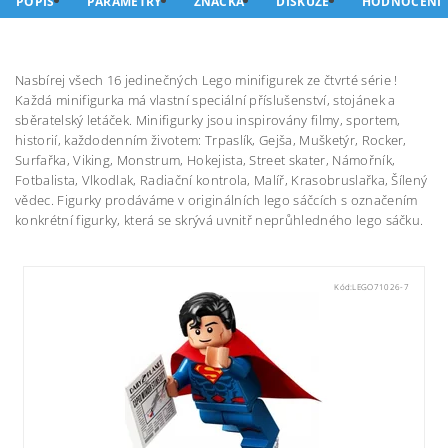
POPIS
PARAMETRY
ZNAČKA
DISKUZE
HODNOCENÍ
Nasbírej všech 16 jedinečných Lego minifigurek ze čtvrté série !
Každá minifigurka má vlastní speciální příslušenství, stojánek a
sběratelský letáček. Minifigurky jsou inspirovány filmy, sportem,
historií, každodenním životem: Trpaslík, Gejša, Mušketýr, Rocker,
Surfařka, Viking, Monstrum, Hokejista, Street skater, Námořník,
Fotbalista, Vlkodlak, Radiační kontrola, Malíř, Krasobruslařka, Šílený
vědec. Figurky prodáváme v originálních lego sáčcích s označením
konkrétní figurky, která se skrývá uvnitř neprůhledného lego sáčku.
Kód:
LEGO71026-7