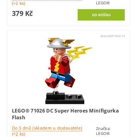
LEGO®
(>2 ks)
379 Kč
Kód:
LEGO71026-15
LEGO® 71026 DC Super Heroes Minifigurka
Flash
Do 3 dnů (skladem u dodavatele)
Značka:
LEGO®
(>2 ks)