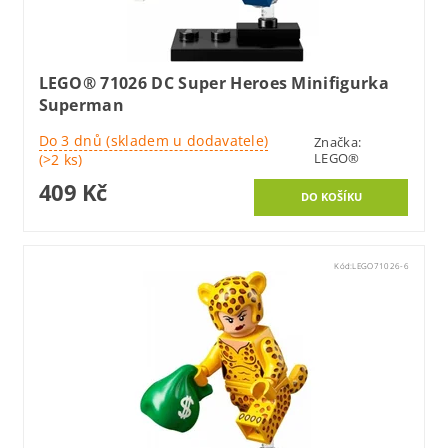
LEGO® 71026 DC Super Heroes Minifigurka
Superman
Do 3 dnů (skladem u dodavatele)
Značka:
LEGO®
(>2 ks)
409 Kč
Kód:
LEGO71026-6