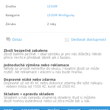
Značka
LEGO®
Kategorie
LEGO® Minifigurky
Záruka
2 roky
Dotaz
Sledovat dostupnost
Zboží bezpečně zabaleno
Zboží balíme pečlivě. I obal výrobku je pro nás důležitý. Nikdo
přece nechce předávat dárek jak z bazaru.
Jednoduchá výměna nebo reklamace
Někdy se prostě netrefíte do vkusu. I kvalitní zboží se může
rozbít. Ale reklamace i vrácení u nás bude hračka.
Dopravné nízké nebo zdarma
Dopravné už od 45 Kč nebo dokonce zdarma dle výše nákupu
- výdejní místa od 1500 Kč, kurýr od 2500 Kč.
Skladem = opravdu skladem
Skladem u nás opravdu znamená skladem. Buď si můžete
zboží rovnou vyzvednout nebo už zítra může být u Vás.