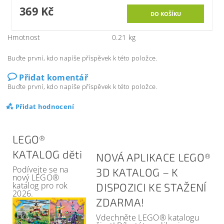
369 Kč
Hmotnost
0.21 kg
Buďte první, kdo napíše příspěvek k této položce.
Přidat komentář
Buďte první, kdo napíše příspěvek k této položce.
Přidat hodnocení
LEGO®
KATALOG děti
NOVÁ APLIKACE LEGO®
Podívejte se na
3D KATALOG – K
nový LEGO®
katalog pro rok
DISPOZICI KE STAŽENÍ
2026.
ZDARMA!
Vdechněte LEGO® katalogu