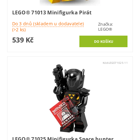
LEGO® 71013 Minifigurka Pirát
Do 3 dnů (skladem u dodavatele)
Značka:
LEGO®
(>2 ks)
539 Kč
Kód:
LEGO71025-11
LEGO® 71025 Minifigurka Space hunter