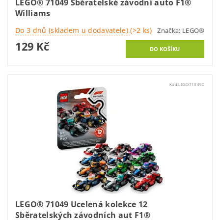
LEGO® 71049 Sběratelské závodní auto F1®
Williams
Do 3 dnů (skladem u dodavatele)
(>2 ks)
Značka:
LEGO®
129 Kč
Kód:
LEGO71049C
LEGO® 71049 Ucelená kolekce 12
Sběratelských závodních aut F1®