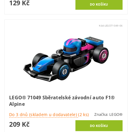
129 Kč
Kód:
LEGO71049-06
LEGO® 71049 Sběratelské závodní auto F1®
Alpine
Do 3 dnů (skladem u dodavatele)
(2 ks)
Značka:
LEGO®
209 Kč