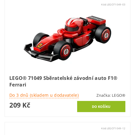
Kód:
LEGO71049-03
LEGO® 71049 Sběratelské závodní auto F1®
Ferrari
Do 3 dnů (skladem u dodavatele)
Značka:
LEGO®
209 Kč
Kód:
LEGO71049-12