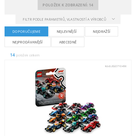
POLOŽEK K ZOBRAZENÍ:
14
FILTR PODLE PARAMETRŮ, VLASTNOSTÍ A VÝROBCŮ
DOPORUČUJEME
NEJLEVNĚJŠÍ
NEJDRAŽŠÍ
NEJPRODÁVANĚJŠÍ
ABECEDNĚ
14
položek celkem
Kód:
LEGO71049X