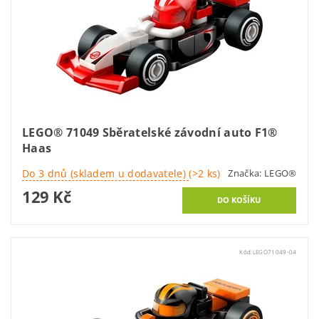
LEGO® 71049 Sběratelské závodní auto F1®
Haas
Do 3 dnů (skladem u dodavatele)
(>2 ks)
Značka:
LEGO®
129 Kč
Kód:
LEGO71049-04