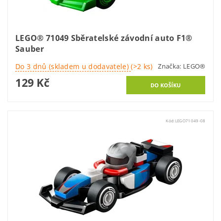
LEGO® 71049 Sběratelské závodní auto F1®
Sauber
Do 3 dnů (skladem u dodavatele)
(>2 ks)
Značka:
LEGO®
129 Kč
Kód:
LEGO71049-08