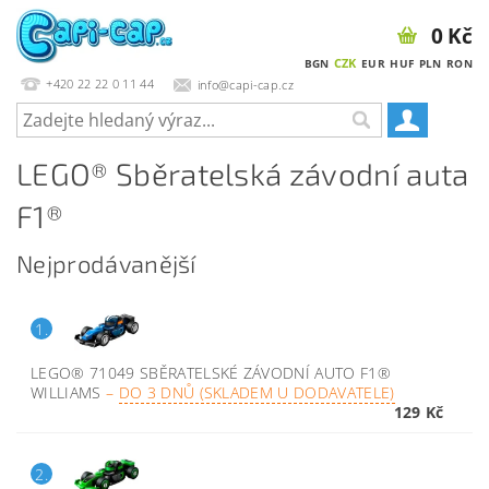
0 Kč
CZK
BGN
EUR
HUF
PLN
RON
+420 22 22 0 11 44
info@capi-cap.cz
LEGO® Sběratelská závodní auta
F1®
Nejprodávanější
1.
LEGO® 71049 SBĚRATELSKÉ ZÁVODNÍ AUTO F1®
WILLIAMS
–
DO 3 DNŮ (SKLADEM U DODAVATELE)
129 Kč
2.