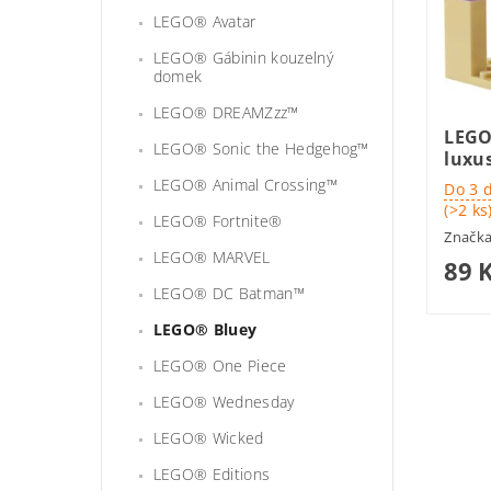
LEGO® Avatar
LEGO® Gábinin kouzelný
domek
LEGO® DREAMZzz™
LEGO
LEGO® Sonic the Hedgehog™
luxu
LEGO® Animal Crossing™
Do 3 
(>2 ks
LEGO® Fortnite®
Značk
LEGO® MARVEL
89 
LEGO® DC Batman™
LEGO® Bluey
LEGO® One Piece
LEGO® Wednesday
LEGO® Wicked
LEGO® Editions