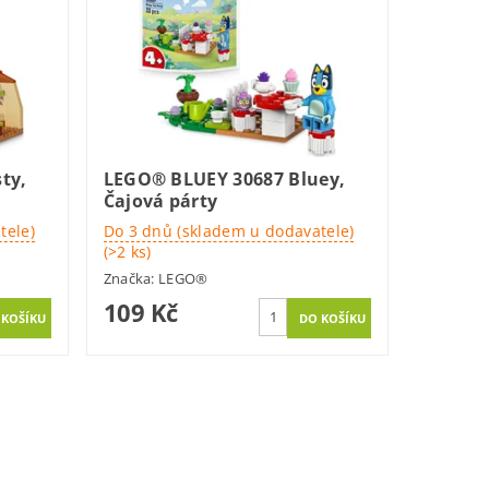
ty,
LEGO® BLUEY 30687 Bluey,
Čajová párty
tele)
Do 3 dnů (skladem u dodavatele)
(>2 ks)
Značka:
LEGO®
109 Kč