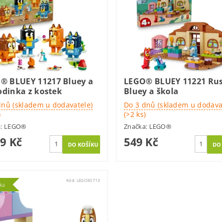
® BLUEY 11217 Bluey a
LEGO® BLUEY 11221 Rus
rodinka z kostek
Bluey a škola
dnů (skladem u dodavatele)
Do 3 dnů (skladem u dodava
)
(>2 ks)
a:
LEGO®
Značka:
LEGO®
99 Kč
549 Kč
Kód:
LEGO30713
ka