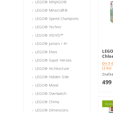
LEGO® NINJAGO®
LEGO® Minecraft®
LEGO® Speed Champions
LEGO® Technic
LEGO® VIDIYO™
LEGO® Juniors / 4+
LEGO
LEGO® Elves
Chloe
LEGO® Super Heroes
Do 3 
(2 ks)
LEGO® Architecture
Značk
LEGO® Hidden Side
499
LEGO® Movie
LEGO® Overwatch
LEGO® Chima
Novin
LEGO® Dimensions