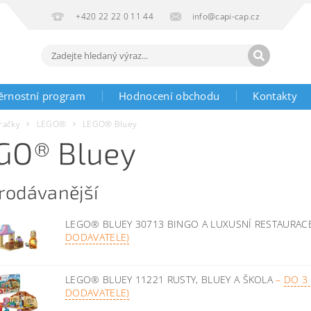
+420 22 22 0 11 44
info@capi-cap.cz
ěrnostní program
Hodnocení obchodu
Kontakty
račky
LEGO®
LEGO® Bluey
GO® Bluey
rodávanější
LEGO® BLUEY 30713 BINGO A LUXUSNÍ RESTAURA
DODAVATELE)
LEGO® BLUEY 11221 RUSTY, BLUEY A ŠKOLA
–
DO 3
DODAVATELE)