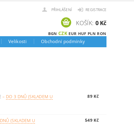
PŘIHLÁŠENÍ
REGISTRACE
KOŠÍK:
0 Kč
CZK
BGN
EUR
HUF
PLN
RON
Velikosti
Obchodní podmínky
89 Kč
CE
–
DO 3 DNŮ (SKLADEM U
549 Kč
 DNŮ (SKLADEM U