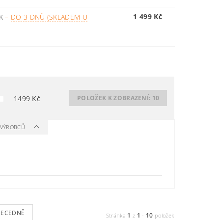
1 499 Kč
EK
–
DO 3 DNŮ (SKLADEM U
1499
Kč
POLOŽEK K ZOBRAZENÍ:
10
A VÝROBCŮ
BECEDNĚ
1
1
10
Stránka
z
-
položek