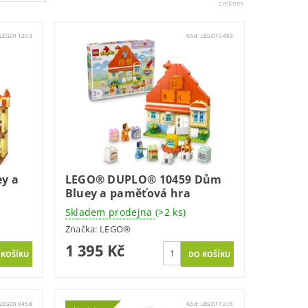
celkem
LEGO11203
Kód:
LEGO10459
y a
LEGO® DUPLO® 10459 Dům
Bluey a paměťová hra
Skladem prodejna
(>2 ks)
Značka:
LEGO®
1 395 Kč
LEGO10458
Kód:
LEGO11216