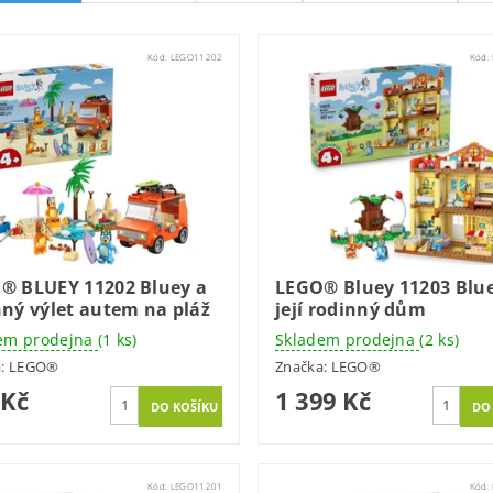
Kód:
LEGO11202
Kód:
® BLUEY 11202 Bluey a
LEGO® Bluey 11203 Blue
nný výlet autem na pláž
její rodinný dům
em prodejna
(1 ks)
Skladem prodejna
(2 ks)
a:
LEGO®
Značka:
LEGO®
 Kč
1 399 Kč
Kód:
LEGO11201
Kód: