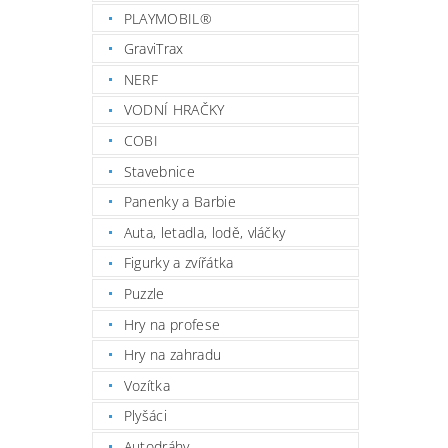
PLAYMOBIL®
GraviTrax
NERF
VODNÍ HRAČKY
COBI
Stavebnice
Panenky a Barbie
Auta, letadla, lodě, vláčky
Figurky a zvířátka
Puzzle
Hry na profese
Hry na zahradu
Vozítka
Plyšáci
Autodráhy