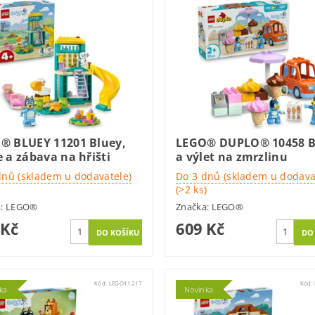
® BLUEY 11201 Bluey,
LEGO® DUPLO® 10458 B
 a zábava na hřišti
a výlet na zmrzlinu
dnů (skladem u dodavatele)
Do 3 dnů (skladem u dodava
(>2 ks)
a:
LEGO®
Značka:
LEGO®
 Kč
609 Kč
Kód:
LEGO11217
Kód:
ka
Novinka