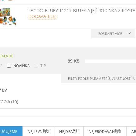
LEGO® BLUEY 11217 BLUEY A JEJÍ RODINKA Z KOST
DODAVATELE)
ZOBRAZIT VÍCE
SKLADĚ
89
Kč
CE
NOVINKA
TIP
FILTR PODLE PARAMETRŮ, VLASTNOSTÍ 
ČKY
EGO®
(10)
UČUJEME
NEJLEVNĚJŠÍ
NEJDRAŽŠÍ
NEJPRODÁVANĚJŠÍ
A