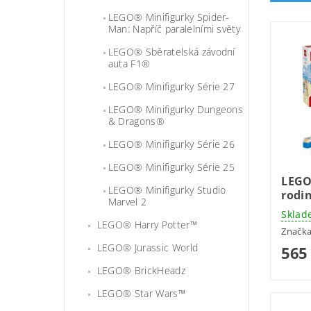
LEGO® Minifigurky Spider-
Man: Napříč paralelními světy
LEGO® Sběratelská závodní
auta F1®
LEGO® Minifigurky Série 27
LEGO® Minifigurky Dungeons
& Dragons®
LEGO® Minifigurky Série 26
LEGO® Minifigurky Série 25
LEGO
LEGO® Minifigurky Studio
rodi
Marvel 2
Sklad
LEGO® Harry Potter™
Značk
LEGO® Jurassic World
565
LEGO® BrickHeadz
LEGO® Star Wars™