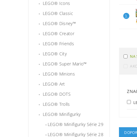
LEGO® Icons
LEGO® Classic
3.
LEGO® Disney™
LEGO® Creator
LEGO® Friends
LEGO® City
NA 
LEGO® Super Mario™
AK
LEGO® Minions
LEGO® Art
ZNA
LEGO® DOTS
L
LEGO® Trolls
LEGO® Minifigurky
LEGO® Minifigurky Série 29
DOPOR
LEGO® Minifigurky Série 28