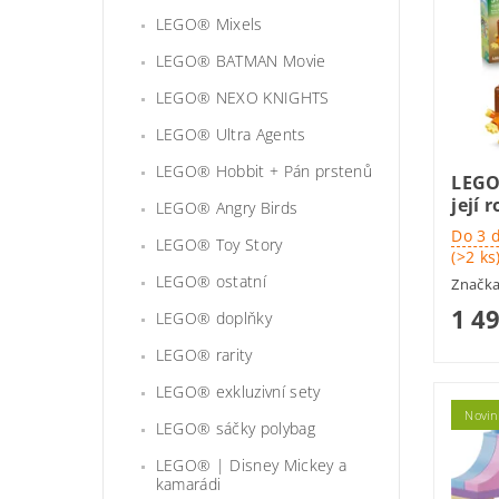
LEGO® Mixels
LEGO® BATMAN Movie
LEGO® NEXO KNIGHTS
LEGO® Ultra Agents
LEGO® Hobbit + Pán prstenů
LEGO
její 
LEGO® Angry Birds
Do 3 
LEGO® Toy Story
(>2 ks
LEGO® ostatní
Značk
1 4
LEGO® doplňky
LEGO® rarity
LEGO® exkluzivní sety
Novin
LEGO® sáčky polybag
LEGO® | Disney Mickey a
kamarádi