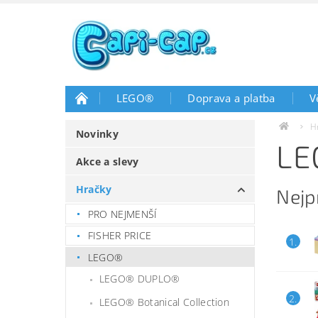
LEGO®
Doprava a platba
V
H
Novinky
LE
Akce a slevy
Hračky
Nejp
PRO NEJMENŠÍ
FISHER PRICE
1.
LEGO®
LEGO® DUPLO®
2.
LEGO® Botanical Collection