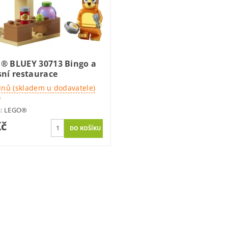
® BLUEY 30713 Bingo a
sní restaurace
dnů (skladem u dodavatele)
)
a:
LEGO®
Kč