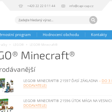
+420 22 22 0 11 44
info@capi-cap.cz
ěrnostní program
Hodnocení obchodu
Kontakty
račky
LEGO®
LEGO® Minecraft®
GO® Minecraft®
rodávanější
LEGO® MINECRAFT® 21597 ĎASÍ ZÁKLADNA
–
DO 3
DODAVATELE)
LEGO® MINECRAFT® 21596 ÚTOK MÁGA NA VESNIC
DODAVATELE)