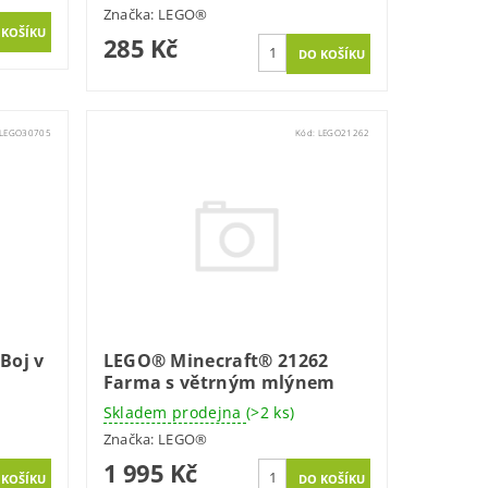
Značka:
LEGO®
285 Kč
LEGO30705
Kód:
LEGO21262
Boj v
LEGO® Minecraft® 21262
Farma s větrným mlýnem
Skladem prodejna
(>2 ks)
Značka:
LEGO®
1 995 Kč