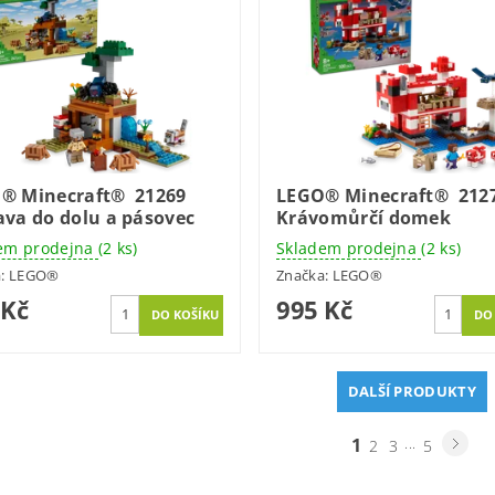
® Minecraft® 21269
LEGO® Minecraft® 212
ava do dolu a pásovec
Krávomůrčí domek
em prodejna
(2 ks)
Skladem prodejna
(2 ks)
a:
LEGO®
Značka:
LEGO®
 Kč
995 Kč
DALŠÍ PRODUKTY
1
...
2
3
5