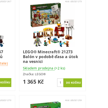
LEGO21267
Kód:
LEGO21273
67
LEGO® Minecraft® 21273
ků
Balón v podobě ďasa a útok
na vesnici
tele)
Skladem prodejna
(>2 ks)
Značka:
LEGO®
1 365 Kč
LEGO21270
Kód:
LEGO21259