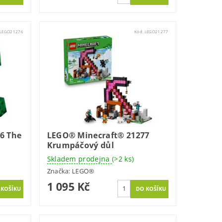
LEGO21276
Kód:
LEGO21277
6 The
LEGO® Minecraft® 21277
Krumpáčový důl
Skladem prodejna
(>2 ks)
Značka:
LEGO®
1 095 Kč