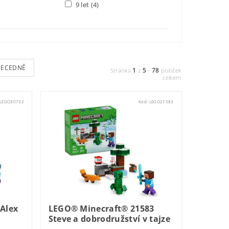
9 let
(4)
BECEDNĚ
1
5
78
Stránka
z
-
položek
celkem
LEGO30732
Kód:
LEGO21583
Alex
LEGO® Minecraft® 21583
Steve a dobrodružství v tajze