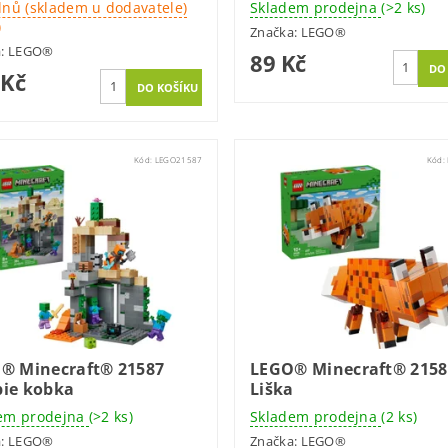
dnů (skladem u dodavatele)
Skladem prodejna
(>2 ks)
)
Značka:
LEGO®
a:
LEGO®
89 Kč
 Kč
Kód:
LEGO21587
Kód:
® Minecraft® 21587
LEGO® Minecraft® 2158
ie kobka
Liška
em prodejna
(>2 ks)
Skladem prodejna
(2 ks)
a:
LEGO®
Značka:
LEGO®