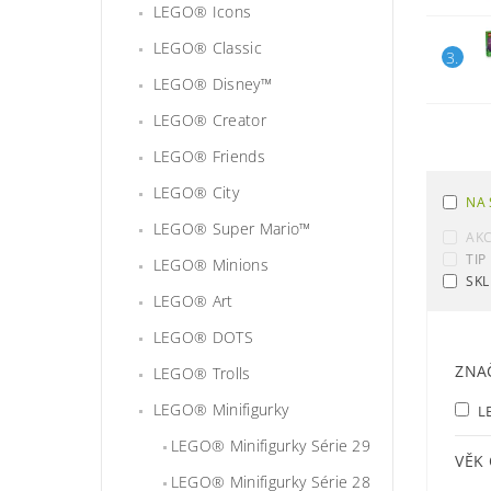
LEGO® Icons
LEGO® Classic
3.
LEGO® Disney™
LEGO® Creator
LEGO® Friends
LEGO® City
NA 
LEGO® Super Mario™
AK
TIP
LEGO® Minions
SKL
LEGO® Art
LEGO® DOTS
ZNA
LEGO® Trolls
LEGO® Minifigurky
L
LEGO® Minifigurky Série 29
VĚK
LEGO® Minifigurky Série 28