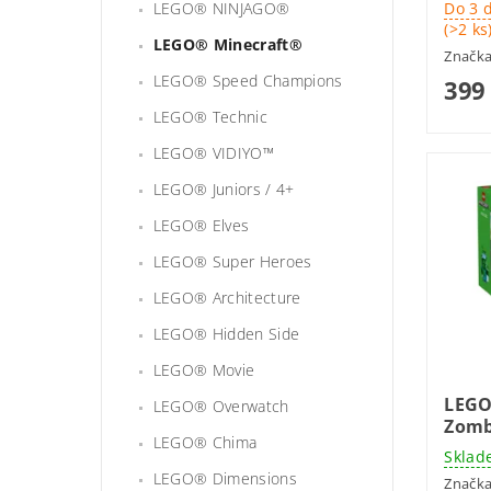
LEGO® NINJAGO®
Do 3 
(>2 ks
LEGO® Minecraft®
Značk
LEGO® Speed Champions
399
LEGO® Technic
LEGO® VIDIYO™
LEGO® Juniors / 4+
LEGO® Elves
LEGO® Super Heroes
LEGO® Architecture
LEGO® Hidden Side
LEGO® Movie
LEGO
LEGO® Overwatch
Zomb
LEGO® Chima
Sklad
LEGO® Dimensions
Značk