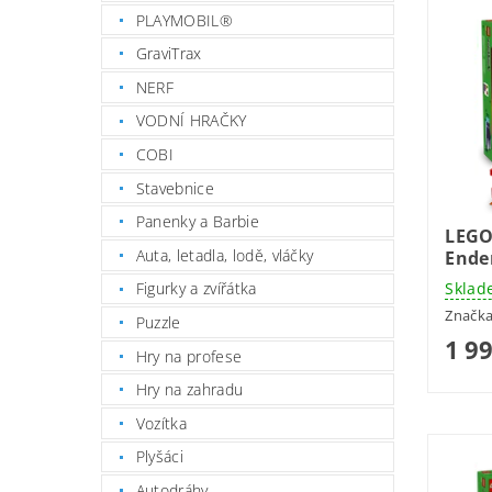
PLAYMOBIL®
GraviTrax
NERF
VODNÍ HRAČKY
COBI
Stavebnice
Panenky a Barbie
LEGO
Auta, letadla, lodě, vláčky
Ende
Sklad
Figurky a zvířátka
Značk
Puzzle
1 9
Hry na profese
Hry na zahradu
Vozítka
Plyšáci
Autodráhy