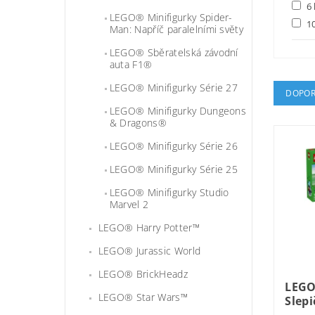
6 
LEGO® Minifigurky Spider-
10
Man: Napříč paralelními světy
LEGO® Sběratelská závodní
auta F1®
LEGO® Minifigurky Série 27
DOPOR
LEGO® Minifigurky Dungeons
& Dragons®
LEGO® Minifigurky Série 26
LEGO® Minifigurky Série 25
LEGO® Minifigurky Studio
Marvel 2
LEGO® Harry Potter™
LEGO® Jurassic World
LEGO® BrickHeadz
LEGO
LEGO® Star Wars™
Slepi