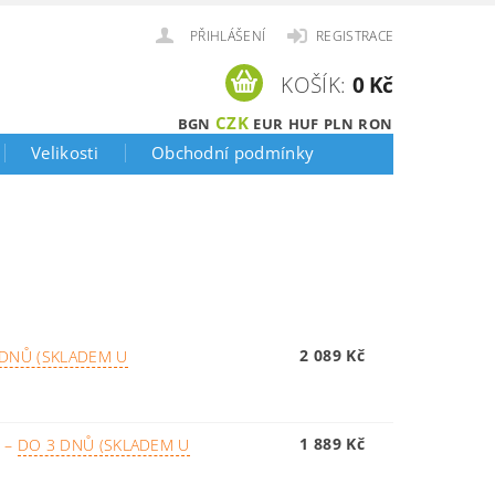
PŘIHLÁŠENÍ
REGISTRACE
KOŠÍK:
0 Kč
CZK
BGN
EUR
HUF
PLN
RON
Velikosti
Obchodní podmínky
2 089 Kč
 DNŮ (SKLADEM U
1 889 Kč
I
–
DO 3 DNŮ (SKLADEM U