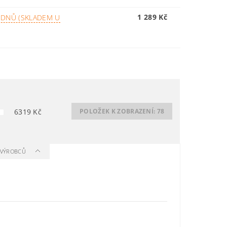
1 289 Kč
 DNŮ (SKLADEM U
6319
Kč
POLOŽEK K ZOBRAZENÍ:
78
A VÝROBCŮ