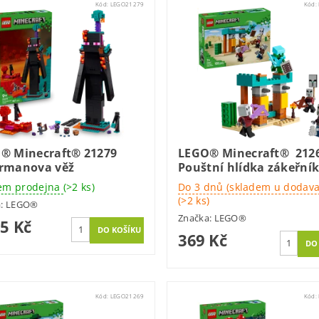
Kód:
LEGO21279
Kód:
® Minecraft® 21279
LEGO® Minecraft® 212
rmanova věž
Pouštní hlídka zákeřní
em prodejna
(>2 ks)
Do 3 dnů (skladem u dodava
(>2 ks)
a:
LEGO®
Značka:
LEGO®
95 Kč
369 Kč
Kód:
LEGO21269
Kód: