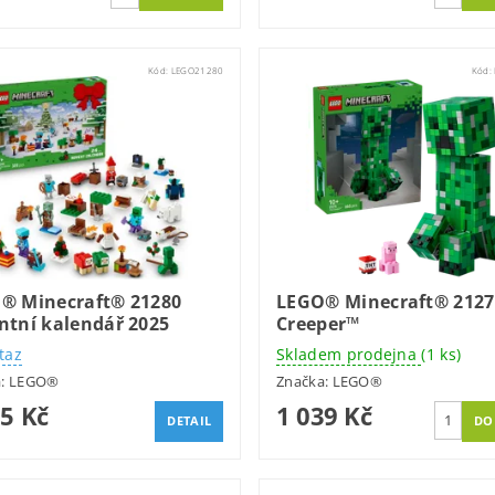
Kód:
LEGO21280
Kód:
® Minecraft® 21280
LEGO® Minecraft® 2127
ntní kalendář 2025
Creeper™
taz
Skladem prodejna
(1 ks)
a:
LEGO®
Značka:
LEGO®
95 Kč
1 039 Kč
DETAIL