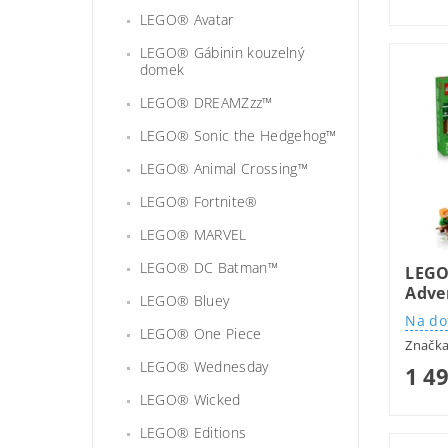
LEGO® Avatar
LEGO® Gábinin kouzelný
domek
LEGO® DREAMZzz™
LEGO® Sonic the Hedgehog™
LEGO® Animal Crossing™
LEGO® Fortnite®
LEGO® MARVEL
LEGO® DC Batman™
LEGO
Adve
LEGO® Bluey
Na do
LEGO® One Piece
Značk
LEGO® Wednesday
1 4
LEGO® Wicked
LEGO® Editions