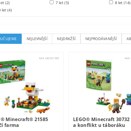
let
(2)
7 let
(5)
8 let
(14)
 let
(4)
UČUJEME
NEJLEVNĚJŠÍ
NEJDRAŽŠÍ
NEJPRODÁVANĚJŠÍ
A
Kód:
LEGO21585
Kód:
® Minecraft® 21585
LEGO® Minecraft 30732 
čí farma
a konflikt u táboráku