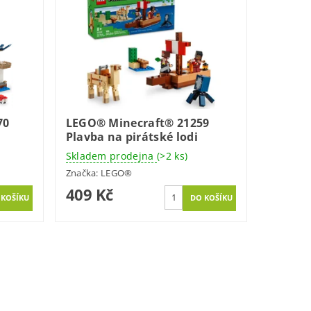
70
LEGO® Minecraft® 21259
Plavba na pirátské lodi
Skladem prodejna
(>2 ks)
Značka:
LEGO®
409 Kč