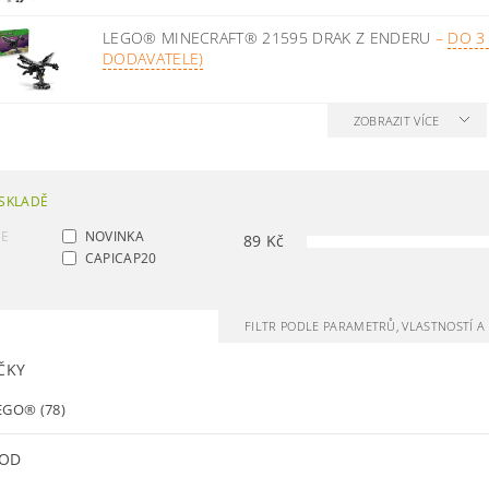
LEGO® MINECRAFT® 21595 DRAK Z ENDERU
–
DO 3
DODAVATELE)
ZOBRAZIT VÍCE
SKLADĚ
CE
NOVINKA
89
Kč
CAPICAP20
FILTR PODLE PARAMETRŮ, VLASTNOSTÍ 
ČKY
EGO®
(78)
 OD