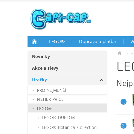
LEGO®
Doprava a platba
V
H
Novinky
LE
Akce a slevy
Hračky
Nejp
PRO NEJMENŠÍ
FISHER PRICE
1.
LEGO®
LEGO® DUPLO®
2.
LEGO® Botanical Collection