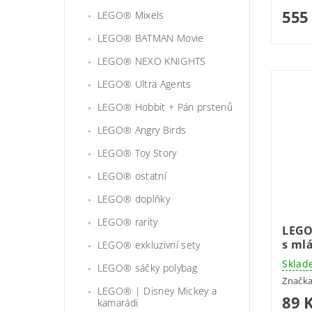
555
LEGO® Mixels
LEGO® BATMAN Movie
LEGO® NEXO KNIGHTS
LEGO® Ultra Agents
LEGO® Hobbit + Pán prstenů
LEGO® Angry Birds
LEGO® Toy Story
LEGO® ostatní
LEGO® doplňky
LEGO® rarity
LEGO
s ml
LEGO® exkluzivní sety
Sklad
LEGO® sáčky polybag
Značk
LEGO® | Disney Mickey a
89 
kamarádi