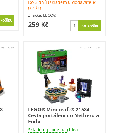
Do 3 dnů (skladem u dodavatele)
(>2 ks)
Značka:
LEGO®
259 Kč
LEGO21588
Kód:
LEGO21584
8
LEGO® Minecraft® 21584
Cesta portálem do Netheru a
Endu
Skladem prodejna
(1 ks)