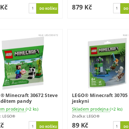
 Kč
879 Kč
Kód:
LEGO30672
Kód:
® Minecraft 30672 Steve
LEGO® Minecraft 30705 
ádětem pandy
jeskyni
em prodejna
(>2 ks)
Skladem prodejna
(>2 ks)
a:
LEGO®
Značka:
LEGO®
Kč
89 Kč