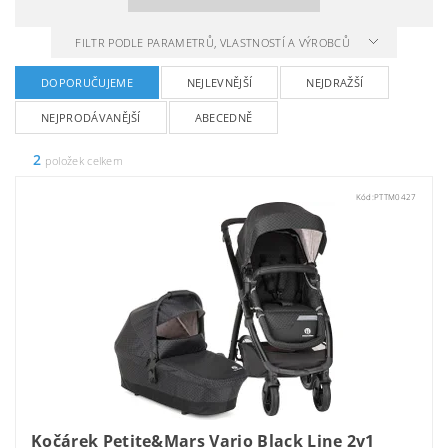
FILTR PODLE PARAMETRŮ, VLASTNOSTÍ A VÝROBCŮ
DOPORUČUJEME
NEJLEVNĚJŠÍ
NEJDRAŽŠÍ
NEJPRODÁVANĚJŠÍ
ABECEDNĚ
2
položek celkem
Kód:
PTTM0427
Kočárek Petite&Mars Vario Black Line 2v1