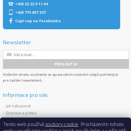
+420 22 22 0 11 44
+420 774 887 327
Capi-cap na Facebooku
Newsletter
Vložením emailu souhlasíte se
zpracováním osobních údajů
potřebných
pro zasílání newsletterů.
Informace pro vás
Jak nakupovat
Doprava a platba
Obchodní podmínky
Tento web používá
soubory cookie
. Procházením tohoto
Ochrana osobních údajů
webu vyjadřujete souhlas s jejich používáním a v případě