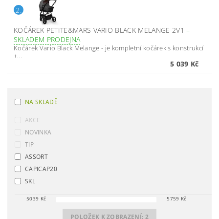
2.
KOČÁREK PETITE&MARS VARIO BLACK MELANGE 2V1
–
SKLADEM PRODEJNA
Kočárek Vario Black Melange - je kompletní kočárek s konstrukcí
+...
5 039 Kč
NA SKLADĚ
AKCE
NOVINKA
TIP
ASSORT
CAPICAP20
SKL
5039
Kč
5759
Kč
POLOŽEK K ZOBRAZENÍ:
2