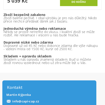
5 039 Kč
Zboží bezpečně zabaleno
Zboží balíme pečlivě. I obal výrobku je pro nás důležitý. Nikdo
přece nechce předávat dárek jak z bazaru.
Jednoduchá výměna nebo reklamace
Někdy se prostě netrefíte do vkusu. I kvalitní zboží se může
rozbít. Ale reklamace i vrácení u nás bude hračka.
Dopravné nízké nebo zdarma
Dopravné už od 45 Kč nebo dokonce zdarma dle výše nákupu
- výdejní místa od 1500 Kč, kurýr od 2500 Kč.
Skladem = opravdu skladem
Skladem u nás opravdu znamená skladem. Buď si můžete
zboží rovnou vyzvednout nebo už zítra může být u Vás.
Kontakt
Martin Kýjonka
info
@
capi-cap.cz