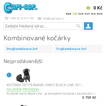
0 Kč
CZK
BGN
EUR
HUF
PLN
RON
+420 22 22 0 11 44
info@capi-cap.cz
Kombinované kočárky
Dvojkombinace 2v1
Trojkombinace 3v1
Nejprodávanější
1.
KOČÁREK PETITE&MARS VARIO BLACK LINE 2V1
–
SKLADEM PRODEJNA
Kočárek Vario Black Line - je kompletní kočárek s konstrukcí +...
5 759 Kč