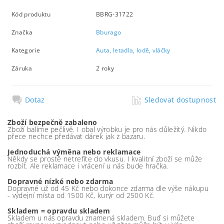
Kód produktu
BBRG-31722
Značka
Bburago
Kategorie
Auta, letadla, lodě, vláčky
Záruka
2 roky
Dotaz
Sledovat dostupnost
Zboží bezpečně zabaleno
Zboží balíme pečlivě. I obal výrobku je pro nás důležitý. Nikdo
přece nechce předávat dárek jak z bazaru.
Jednoduchá výměna nebo reklamace
Někdy se prostě netrefíte do vkusu. I kvalitní zboží se může
rozbít. Ale reklamace i vrácení u nás bude hračka.
Dopravné nízké nebo zdarma
Dopravné už od 45 Kč nebo dokonce zdarma dle výše nákupu
- výdejní místa od 1500 Kč, kurýr od 2500 Kč.
Skladem = opravdu skladem
Skladem u nás opravdu znamená skladem. Buď si můžete