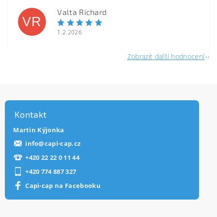
Valta Richard
VR
1.2.2026
Zobrazit další hodnocení
Kontakt
Martin Kýjonka
info
@
capi-cap.cz
+420 22 22 0 11 44
+420 774 887 327
Capi-cap na Facebooku