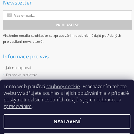
Newsletter
Vložením emailu souhlasíte se
zpracováním osobních údajů
potřebných
pro zasílání newsletterů.
Informace pro vás
Jak nakupovat
Doprava a platba
Obchodní podmínky
Tento web používá
soubory cookie
. Procházením tohoto
Ochrana osobních údajů
webu vyjadřujete souhlas s jejich používáním a v případě
Velkoobchod
poskytnutí dalších osobních údajů s jejich
ochranou a
Zásady používání souborů cookies
zpracováním
.
NASTAVENÍ
2026 ©
Capi-cap.cz
, všechna práva vyhrazena