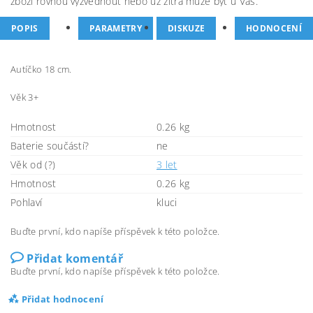
zboží rovnou vyzvednout nebo už zítra může být u Vás.
POPIS
PARAMETRY
DISKUZE
HODNOCENÍ
Autíčko 18 cm.
Věk 3+
Hmotnost
0.26 kg
Baterie součástí?
ne
Věk od (?)
3 let
Hmotnost
0.26 kg
Pohlaví
kluci
Buďte první, kdo napíše příspěvek k této položce.
Přidat komentář
Buďte první, kdo napíše příspěvek k této položce.
Přidat hodnocení