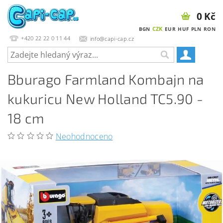
0 Kč
CZK
BGN
EUR
HUF
PLN
RON
+420 22 22 0 11 44
info@capi-cap.cz
Bburago Farmland Kombajn na
kukuricu New Holland TC5.90 -
18 cm
Neohodnoceno