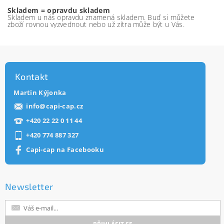
Skladem = opravdu skladem
Skladem u nás opravdu znamená skladem. Buď si můžete
zboží rovnou vyzvednout nebo už zítra může být u Vás.
Kontakt
Martin Kýjonka
info
@
capi-cap.cz
+420 22 22 0 11 44
+420 774 887 327
Capi-cap na Facebooku
Newsletter