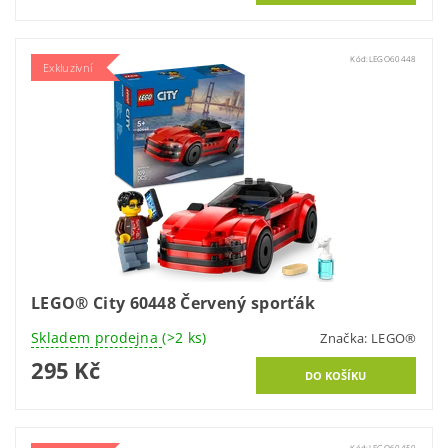
Kód:
LEGO60448
Exkluzivní
LEGO® City 60448 Červený sporťák
Skladem prodejna
(>2 ks)
Značka:
LEGO®
295 Kč
Kód:
LEGO60450