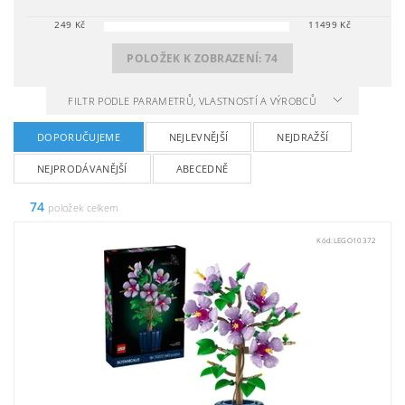
249
Kč
11499
Kč
POLOŽEK K ZOBRAZENÍ:
74
FILTR PODLE PARAMETRŮ, VLASTNOSTÍ A VÝROBCŮ
DOPORUČUJEME
NEJLEVNĚJŠÍ
NEJDRAŽŠÍ
NEJPRODÁVANĚJŠÍ
ABECEDNĚ
74
položek celkem
Kód:
LEGO10372