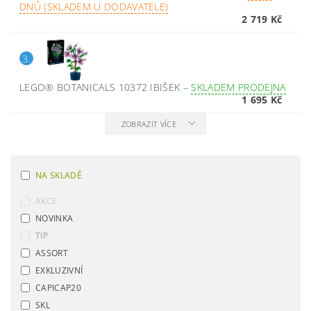
DNŮ (SKLADEM U DODAVATELE)
2 719 Kč
3.
LEGO® BOTANICALS 10372 IBIŠEK
–
SKLADEM PRODEJNA
1 695 Kč
ZOBRAZIT VÍCE
NA SKLADĚ
AKCE
NOVINKA
TIP
ASSORT
EXKLUZIVNÍ
CAPICAP20
SKL