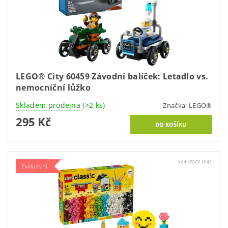
LEGO® City 60459 Závodní balíček: Letadlo vs.
nemocniční lůžko
Skladem prodejna
(>2 ks)
Značka:
LEGO®
295 Kč
Kód:
LEGO11042
Exkluzivní