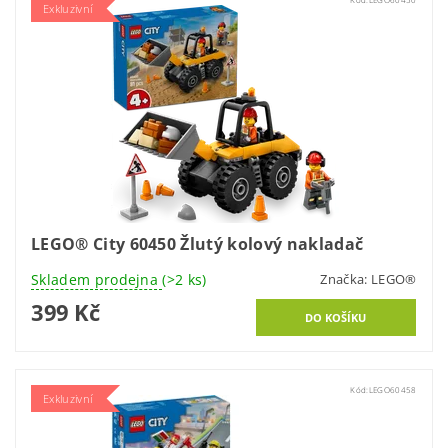
Exkluzivní
LEGO® City 60450 Žlutý kolový nakladač
Skladem prodejna
(>2 ks)
Značka:
LEGO®
399 Kč
Kód:
LEGO60458
Exkluzivní