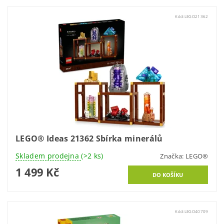
Kód:
LEGO21362
LEGO® Ideas 21362 Sbírka minerálů
Skladem prodejna
(>2 ks)
Značka:
LEGO®
1 499 Kč
Kód:
LEGO40709