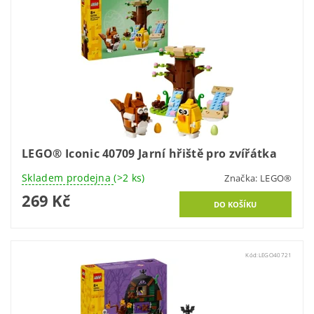
LEGO® Iconic 40709 Jarní hřiště pro zvířátka
Skladem prodejna
(>2 ks)
Značka:
LEGO®
269 Kč
Kód:
LEGO40721