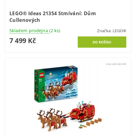
LEGO® Ideas 21354 Stmívání: Dům
Cullenových
Skladem prodejna
(2 ks)
Značka:
LEGO®
7 499 Kč
Kód:
LEGO40499