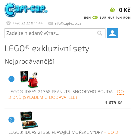
0 Kč
CZK
BGN
EUR
HUF
PLN
RON
+420 22 22 0 11 44
info@capi-cap.cz
LEGO® exkluzivní sety
Nejprodávanější
1.
LEGO® IDEAS 21368 PEANUTS: SNOOPYHO BOUDA
–
DO
3 DNŮ (SKLADEM U DODAVATELE)
1 679 Kč
2.
LEGO® IDEAS 21366 PLAVAJÍCÍ MOŘSKÉ VYDRY
–
DO 3