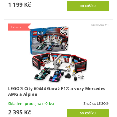
1 199 Kč
Kód:
LEGO60444
Exkluzivní
LEGO® City 60444 Garáž F1® a vozy Mercedes-
AMG a Alpine
Skladem prodejna
(>2 ks)
Značka:
LEGO®
2 395 Kč