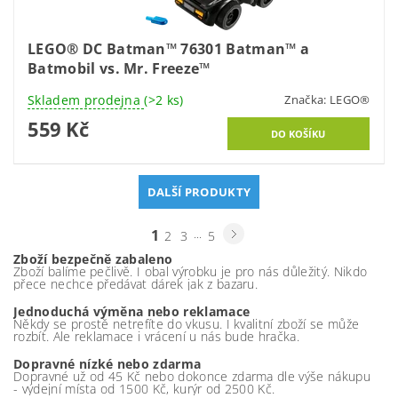
LEGO® DC Batman™ 76301 Batman™ a
Batmobil vs. Mr. Freeze™
Skladem prodejna
(>2 ks)
Značka:
LEGO®
559 Kč
DALŠÍ PRODUKTY
1
...
2
3
5
Zboží bezpečně zabaleno
Zboží balíme pečlivě. I obal výrobku je pro nás důležitý. Nikdo
přece nechce předávat dárek jak z bazaru.
Jednoduchá výměna nebo reklamace
Někdy se prostě netrefíte do vkusu. I kvalitní zboží se může
rozbít. Ale reklamace i vrácení u nás bude hračka.
Dopravné nízké nebo zdarma
Dopravné už od 45 Kč nebo dokonce zdarma dle výše nákupu
- výdejní místa od 1500 Kč, kurýr od 2500 Kč.