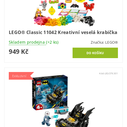
LEGO® Classic 11042 Kreativní veselá krabička
Skladem prodejna
(>2 ks)
Značka:
LEGO®
949 Kč
Kód:
LEGO76301
Exkluzivní