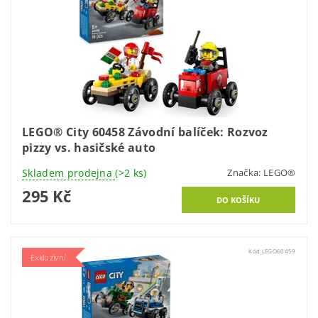
LEGO® City 60458 Závodní balíček: Rozvoz
pizzy vs. hasičské auto
Skladem prodejna
(>2 ks)
Značka:
LEGO®
295 Kč
Kód:
LEGO60459
Exkluzivní