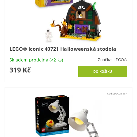
LEGO® Iconic 40721 Halloweenská stodola
Skladem prodejna
(>2 ks)
Značka:
LEGO®
319 Kč
Kód:
LEGO21357