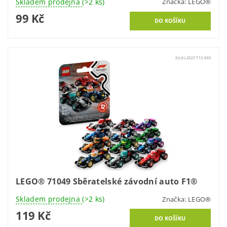
Skladem prodejna
(>2 ks)
Značka:
LEGO®
99 Kč
Kód:
LEGO71049X
LEGO® 71049 Sběratelské závodní auto F1®
Skladem prodejna
(>2 ks)
Značka:
LEGO®
119 Kč