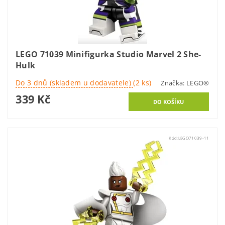
LEGO 71039 Minifigurka Studio Marvel 2 She-
Hulk
Do 3 dnů (skladem u dodavatele)
(2 ks)
Značka:
LEGO®
339 Kč
Kód:
LEGO71039-11