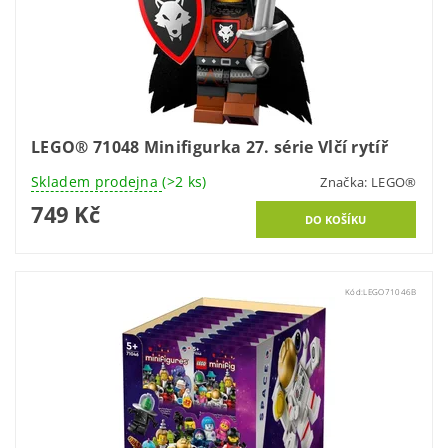
LEGO® 71048 Minifigurka 27. série Vlčí rytíř
Skladem prodejna
(>2 ks)
Značka:
LEGO®
749 Kč
Kód:
LEGO71046B