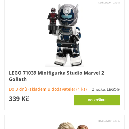
Kód:
LEGO71039-8
LEGO 71039 Minifigurka Studio Marvel 2
Goliath
Do 3 dnů (skladem u dodavatele)
(1 ks)
Značka:
LEGO®
339 Kč
Kód:
LEGO71039-6