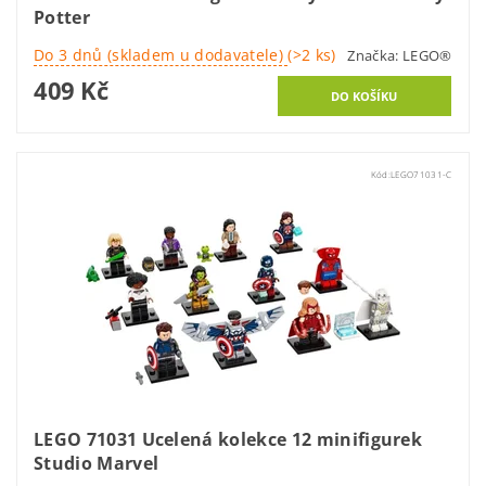
Potter
Do 3 dnů (skladem u dodavatele)
(>2 ks)
Značka:
LEGO®
409 Kč
Kód:
LEGO71031-C
LEGO 71031 Ucelená kolekce 12 minifigurek
Studio Marvel