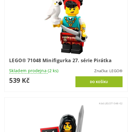
LEGO® 71048 Minifigurka 27. série Pirátka
Skladem prodejna
(2 ks)
Značka:
LEGO®
539 Kč
Kód:
LEGO71048-02