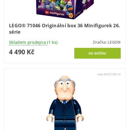
LEGO® 71046 Originální box 36 Minifigurek 26.
série
Skladem prodejna
(1 ks)
Značka:
LEGO®
4 490 Kč
Kód:
LEGO71033-10