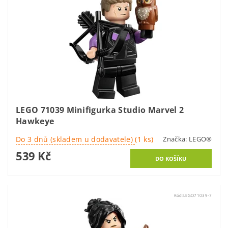
LEGO 71039 Minifigurka Studio Marvel 2
Hawkeye
Do 3 dnů (skladem u dodavatele)
(1 ks)
Značka:
LEGO®
539 Kč
Kód:
LEGO71039-7