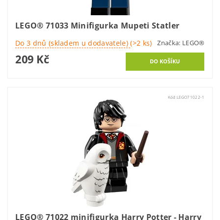
LEGO® 71033 Minifigurka Mupeti Statler
Do 3 dnů (skladem u dodavatele)
(>2 ks)
Značka:
LEGO®
209 Kč
Kód:
LEGO71022-1
LEGO® 71022 minifigurka Harry Potter - Harry