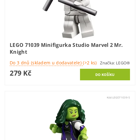
LEGO 71039 Minifigurka Studio Marvel 2 Mr.
Knight
Do 3 dnů (skladem u dodavatele)
(>2 ks)
Značka:
LEGO®
279 Kč
Kód:
LEGO71039-5