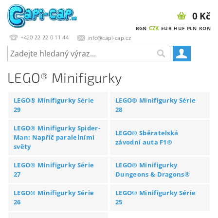
0 Kč
CZK
BGN
EUR
HUF
PLN
RON
+420 22 22 0 11 44
info@capi-cap.cz
LEGO® Minifigurky
LEGO® Minifigurky Série
LEGO® Minifigurky Série
29
28
LEGO® Minifigurky Spider-
LEGO® Sběratelská
Man: Napříč paralelními
závodní auta F1®
světy
LEGO® Minifigurky Série
LEGO® Minifigurky
27
Dungeons & Dragons®
LEGO® Minifigurky Série
LEGO® Minifigurky Série
26
25