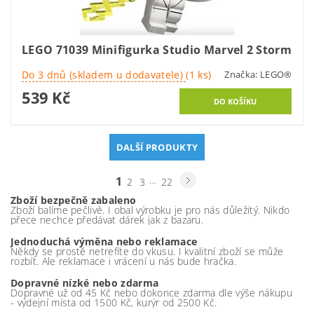
LEGO 71039 Minifigurka Studio Marvel 2 Storm
Do 3 dnů (skladem u dodavatele)
(1 ks)
Značka:
LEGO®
539 Kč
DALŠÍ PRODUKTY
1
...
2
3
22
Zboží bezpečně zabaleno
Zboží balíme pečlivě. I obal výrobku je pro nás důležitý. Nikdo
přece nechce předávat dárek jak z bazaru.
Jednoduchá výměna nebo reklamace
Někdy se prostě netrefíte do vkusu. I kvalitní zboží se může
rozbít. Ale reklamace i vrácení u nás bude hračka.
Dopravné nízké nebo zdarma
Dopravné už od 45 Kč nebo dokonce zdarma dle výše nákupu
- výdejní místa od 1500 Kč, kurýr od 2500 Kč.