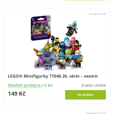
Kód:
LEGO71046
LEGO® Minifigurky 71046 26. série – vesmír
Skladem prodejna
(>2 ks)
Značka:
LEGO®
149 Kč
Kód:
LEGO71047-04