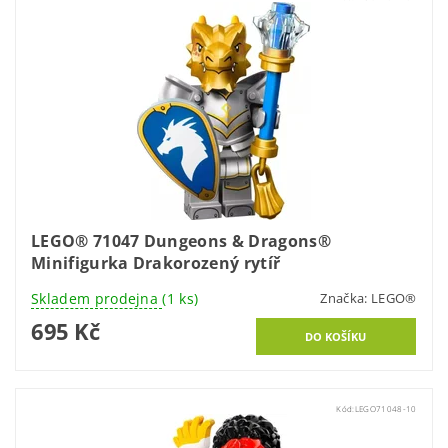
LEGO® 71047 Dungeons & Dragons®
Minifigurka Drakorozený rytíř
Skladem prodejna
(1 ks)
Značka:
LEGO®
695 Kč
Kód:
LEGO71048-10