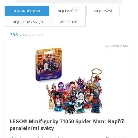
DOPORUČUJEME
NEJLEVNĚJŠÍ
NEJDRAŽŠÍ
NEJPRODÁVANĚJŠÍ
ABECEDNĚ
396
položek celkem
Kód:
LEGO71050-X
LEGO® Minifigurky 71050 Spider-Man: Napříč
paralelními světy