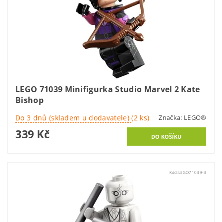
LEGO 71039 Minifigurka Studio Marvel 2 Kate
Bishop
Do 3 dnů (skladem u dodavatele)
(2 ks)
Značka:
LEGO®
339 Kč
Kód:
LEGO71039-3