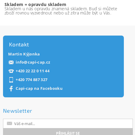
Skladem = opravdu skladem
Skladem u nás opravdu znamená skladem. Buď si můžete
zboží rovnou vyzvednout nebo už zítra může být u Vás.
Kontakt
Martin Kýjonka
info
@
capi-cap.cz
+420 22 22 0 11 44
+420 774 887 327
Capi-cap na Facebooku
Newsletter