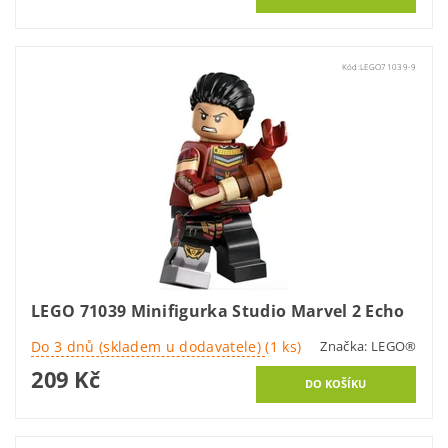
Kód:
LEGO71039-9
LEGO 71039 Minifigurka Studio Marvel 2 Echo
Do 3 dnů (skladem u dodavatele)
(1 ks)
Značka:
LEGO®
209 Kč