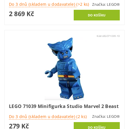
Do 3 dnů (skladem u dodavatele)
(>2 ks)
Značka:
LEGO®
2 869 Kč
Kód:
LEGO71039-10
LEGO 71039 Minifigurka Studio Marvel 2 Beast
Do 3 dnů (skladem u dodavatele)
(2 ks)
Značka:
LEGO®
279 Kč