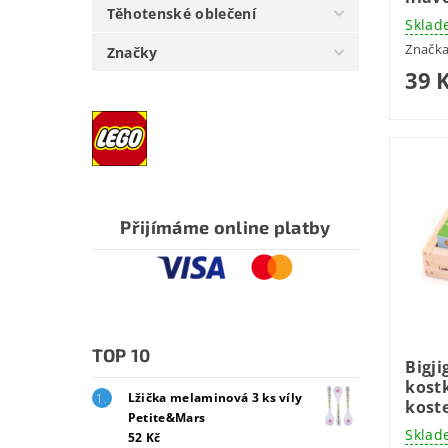
Těhotenské oblečení
Sklad
Značk
Značky
39 
Přijímáme online platby
TOP 10
Bigj
kost
Lžička melaminová 3 ks víly
kost
Petite&Mars
Sklad
52 Kč