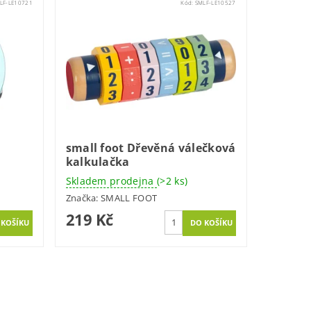
LF-LE10721
Kód:
SMLF-LE10527
small foot Dřevěná válečková
kalkulačka
Skladem prodejna
(>2 ks)
Značka:
SMALL FOOT
219 Kč