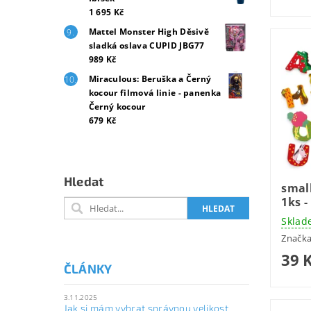
1 695 Kč
Mattel Monster High Děsivě
sladká oslava CUPID JBG77
989 Kč
Miraculous: Beruška a Černý
kocour filmová linie - panenka
Černý kocour
679 Kč
Hledat
smal
1ks 
Sklad
Značk
39 
ČLÁNKY
3.11.2025
Jak si mám vybrat správnou velikost