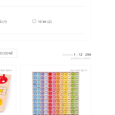
ců
(1)
10 let
(2)
BECEDNĚ
1
12
204
Stránka
z
-
položek celkem
:
BGJT-BJ904
Kód:
BGJT-BJ210