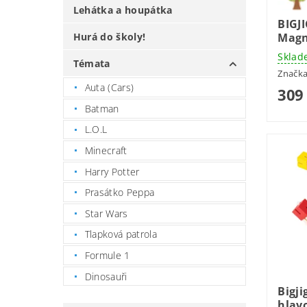
Lehátka a houpátka
BIGJ
Magn
Hurá do školy!
Sklad
Témata
Značk
Auta (Cars)
309
Batman
L.O.L
Minecraft
Harry Potter
Prasátko Peppa
Star Wars
Tlapková patrola
Formule 1
Dinosauři
Bigji
hlav