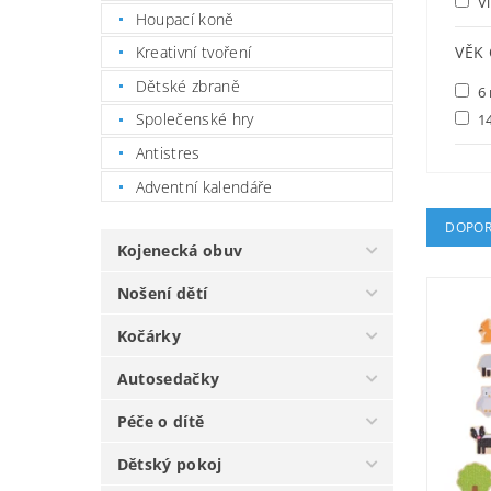
Vi
Houpací koně
VĚK
Kreativní tvoření
Dětské zbraně
6 
Společenské hry
14
Antistres
Adventní kalendáře
DOPOR
Kojenecká obuv
Nošení dětí
Kočárky
Autosedačky
Péče o dítě
Dětský pokoj