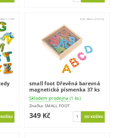
E4667-1-PIR
Kód:
SMLF-LE10732
cedy
small foot Dřevěná barevná
magnetická písmenka 37 ks
Skladem prodejna
(1 ks)
Značka:
SMALL FOOT
349 Kč