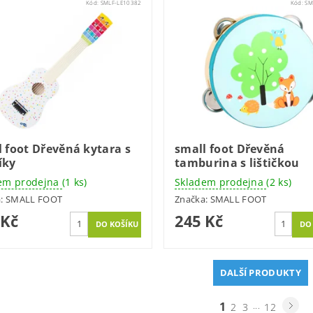
Kód:
SMLF-LE10382
Kód:
SM
 foot Dřevěná kytara s
small foot Dřevěná
íky
tamburina s lištičkou
em prodejna
(1 ks)
Skladem prodejna
(2 ks)
a:
SMALL FOOT
Značka:
SMALL FOOT
 Kč
245 Kč
DALŠÍ PRODUKTY
1
...
2
3
12