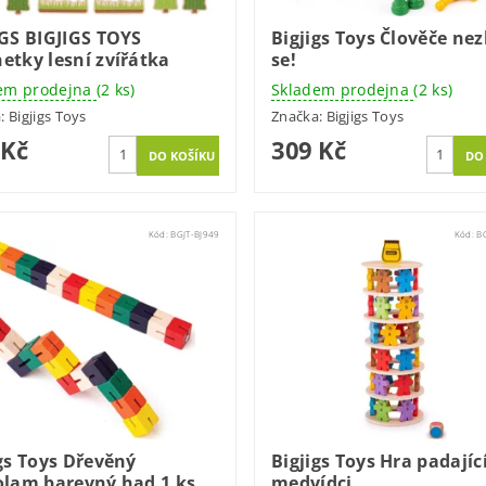
IGS BIGJIGS TOYS
Bigjigs Toys Člověče nez
etky lesní zvířátka
se!
em prodejna
(2 ks)
Skladem prodejna
(2 ks)
a:
Bigjigs Toys
Značka:
Bigjigs Toys
 Kč
309 Kč
Kód:
BGJT-BJ949
Kód:
B
gs Toys Dřevěný
Bigjigs Toys Hra padajíc
olam barevný had 1 ks
medvídci