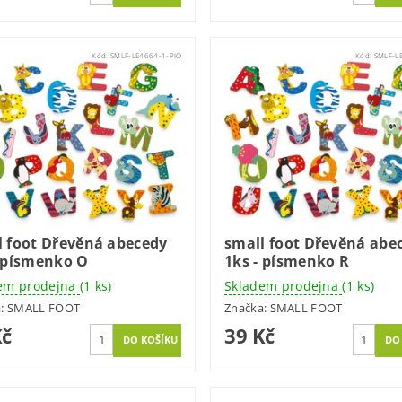
Kód:
SMLF-LE4664-1-PIO
Kód:
SMLF-L
l foot Dřevěná abecedy
small foot Dřevěná abe
- písmenko O
1ks - písmenko R
em prodejna
(1 ks)
Skladem prodejna
(1 ks)
a:
SMALL FOOT
Značka:
SMALL FOOT
Kč
39 Kč