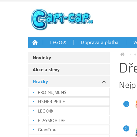
LEGO®
Doprava a platba
V
H
Novinky
Dř
Akce a slevy
Hračky
Nejp
PRO NEJMENŠÍ
FISHER PRICE
1.
LEGO®
PLAYMOBIL®
2.
GraviTrax