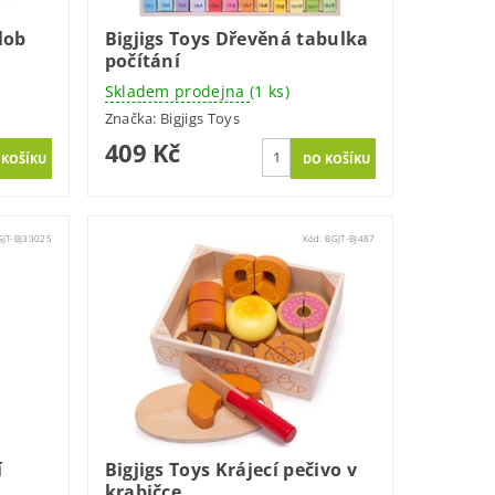
lob
Bigjigs Toys Dřevěná tabulka
počítání
Skladem prodejna
(1 ks)
Značka:
Bigjigs Toys
409 Kč
GJT-BJ33025
Kód:
BGJT-BJ487
í
Bigjigs Toys Krájecí pečivo v
krabičce