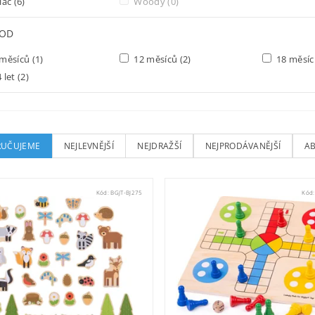
lac
(6)
Woody
(0)
 OD
měsíců
(1)
12 měsíců
(2)
18 měsí
 let
(2)
UČUJEME
NEJLEVNĚJŠÍ
NEJDRAŽŠÍ
NEJPRODÁVANĚJŠÍ
A
Kód:
BGJT-BJ275
Kód