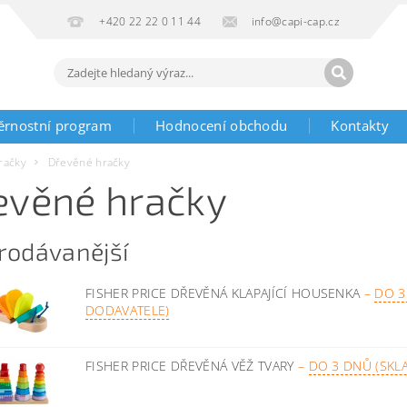
+420 22 22 0 11 44
info@capi-cap.cz
ěrnostní program
Hodnocení obchodu
Kontakty
račky
Dřevěné hračky
evěné hračky
rodávanější
FISHER PRICE DŘEVĚNÁ KLAPAJÍCÍ HOUSENKA
–
DO 3
DODAVATELE)
FISHER PRICE DŘEVĚNÁ VĚŽ TVARY
–
DO 3 DNŮ (SKL