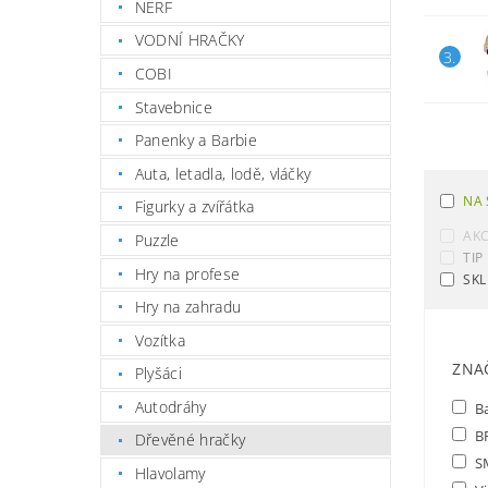
NERF
VODNÍ HRAČKY
3.
COBI
Stavebnice
Panenky a Barbie
Auta, letadla, lodě, vláčky
NA 
Figurky a zvířátka
AK
Puzzle
TIP
Hry na profese
SKL
Hry na zahradu
Vozítka
ZNA
Plyšáci
Autodráhy
Ba
B
Dřevěné hračky
S
Hlavolamy