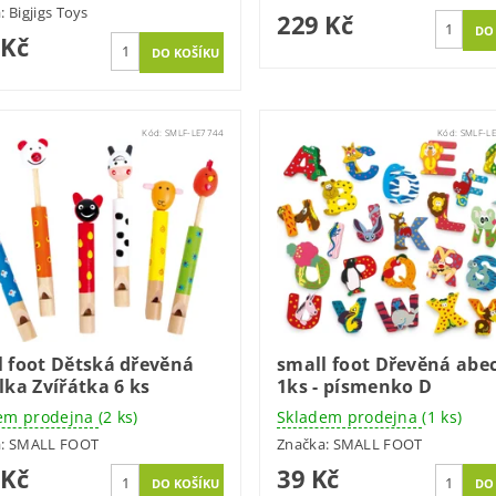
a:
Bigjigs Toys
229 Kč
 Kč
Kód:
SMLF-LE7744
Kód:
SMLF-L
l foot Dětská dřevěná
small foot Dřevěná abe
lka Zvířátka 6 ks
1ks - písmenko D
em prodejna
(2 ks)
Skladem prodejna
(1 ks)
a:
SMALL FOOT
Značka:
SMALL FOOT
 Kč
39 Kč