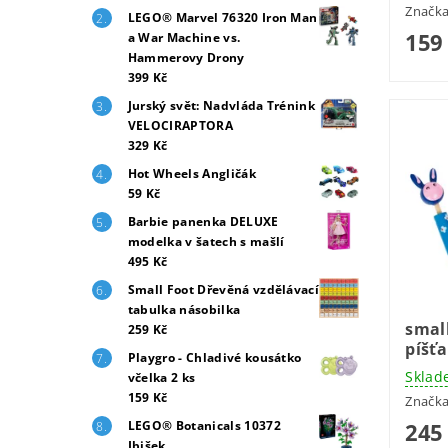
Značk
LEGO® Marvel 76320 Iron Man
159
a War Machine vs.
Hammerovy Drony
399 Kč
Jurský svět: Nadvláda Trénink
VELOCIRAPTORA
329 Kč
Hot Wheels Angličák
59 Kč
Barbie panenka DELUXE
modelka v šatech s mašlí
495 Kč
Small Foot Dřevěná vzdělávací
tabulka násobilka
smal
259 Kč
píšťa
Playgro - Chladivé kousátko
Sklad
včelka 2 ks
159 Kč
Značk
245
LEGO® Botanicals 10372
Ibišek