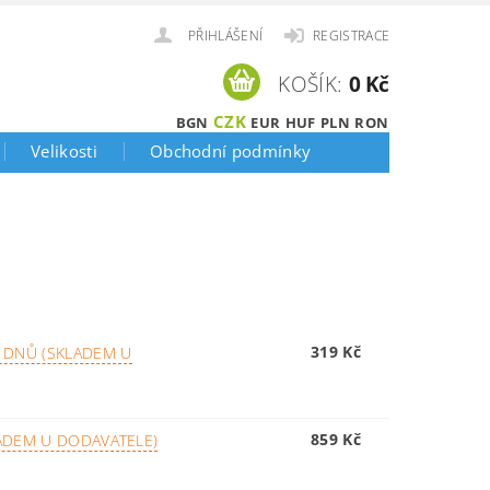
PŘIHLÁŠENÍ
REGISTRACE
KOŠÍK:
0 Kč
CZK
BGN
EUR
HUF
PLN
RON
Velikosti
Obchodní podmínky
319 Kč
 DNŮ (SKLADEM U
859 Kč
ADEM U DODAVATELE)