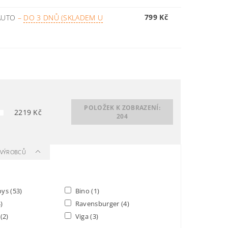
799 Kč
 AUTO
–
DO 3 DNŮ (SKLADEM U
POLOŽEK K ZOBRAZENÍ:
2219
Kč
204
A VÝROBCŮ
Toys
(53)
Bino
(1)
)
Ravensburger
(4)
S
(2)
Viga
(3)