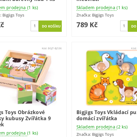
em prodejna
(1 ks)
Skladem prodejna
(1 ks)
a:
Bigjigs Toys
Značka:
Bigjigs Toys
Kč
789 Kč
Kód:
BGJT-BJ536
Kód
igs Toys Obrázkové
Bigjigs Toys Vkládací pu
ky kubusy Zvířátka 9
domácí zvířátka
ek
Skladem prodejna
(2 ks)
em prodejna
(1 ks)
Značka:
Bigjigs Toys