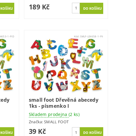
189 Kč
E4653-1-PID
Kód:
SMLF-LE4658-1-PII
cedy
small foot Dřevěná abecedy
1ks - písmenko I
Skladem prodejna
(2 ks)
Značka:
SMALL FOOT
39 Kč