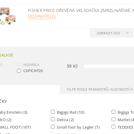
FISHER PRICE DŘEVĚNÁ VKLÁDAČKA ZMRZLINÁŘSKÉ
DODAVATELE)
ZOBRAZIT VÍCE
SKLADĚ
CE
NOVINKA
39
Kč
CAPICAP20
FILTR PODLE PARAMETRŮ, VLASTNOSTÍ 
ČKY
by Einstein
(3)
Bigjigs Rail
(10)
Bigjigs 
RIO
(2)
Detoa
(2)
Mattel
(4
MALL FOOT
(107)
Small foot by Legler
(7)
TEDDIE