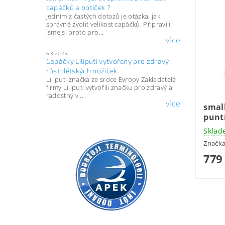
capáčků a botiček ?
Jedním z častých dotazů je otázka, jak
správně zvolit velikost capáčků. Připravili
jsme si proto pro...
více
6.3.2025
Capáčky Liliputi vytvořeny pro zdravý
růst dětských nožiček.
Liliputi značka ze srdce Evropy Zakladatelé
firmy Liliputi vytvořili značku pro zdravý a
radostný v...
více
small
punt
Sklad
Značk
779