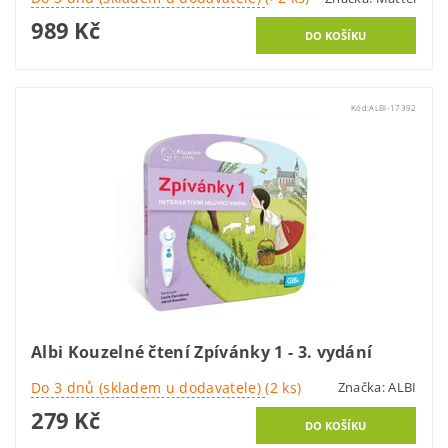
989 Kč
Kód:
ALBI-17392
Albi Kouzelné čtení Zpívánky 1 - 3. vydání
Do 3 dnů (skladem u dodavatele)
(2 ks)
Značka:
ALBI
279 Kč