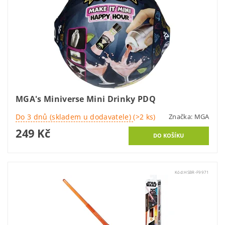
MGA's Miniverse Mini Drinky PDQ
Do 3 dnů (skladem u dodavatele)
(>2 ks)
Značka:
MGA
249 Kč
Kód:
HSBR-F9971