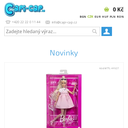
0 Kč
CZK
BGN
EUR
HUF
PLN
RON
+420 22 22 0 11 44
info@capi-cap.cz
Novinky
Kód:
MTTL-HYV27