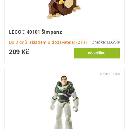
LEGO® 40101 Šimpanz
Do 3 dnů (skladem u dodavatele)
(2 ks)
Značka:
LEGO®
209 Kč
Kód:
MTTL-HHK30