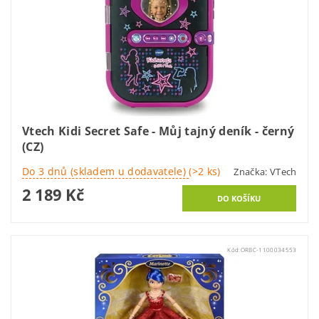
Vtech Kidi Secret Safe - Můj tajný deník - černý
(CZ)
Do 3 dnů (skladem u dodavatele)
(>2 ks)
Značka:
VTech
2 189 Kč
Kód:
ORBC-1100034553