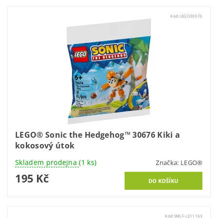
Kód:
LEGO30676
LEGO® Sonic the Hedgehog™ 30676 Kiki a
kokosový útok
Skladem prodejna
(1 ks)
Značka:
LEGO®
195 Kč
Kód:
SMLF-LE11163