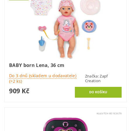
BABY born Lena, 36 cm
Do 3 dnů (skladem u dodavatele)
Značka:
Zapf
Creation
(>2 ks)
909 Kč
Kód:
VTCH-80163679