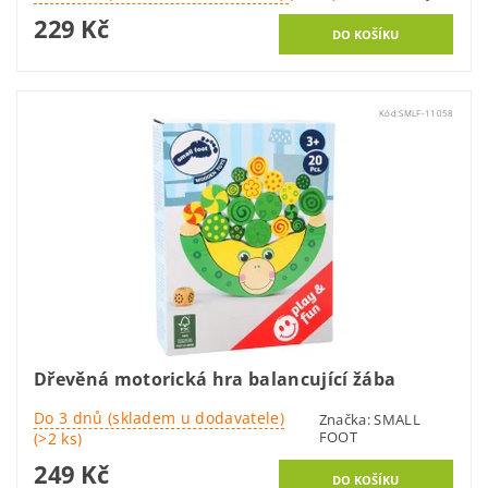
229 Kč
Kód:
SMLF-11058
Dřevěná motorická hra balancující žába
Do 3 dnů (skladem u dodavatele)
Značka:
SMALL
FOOT
(>2 ks)
249 Kč