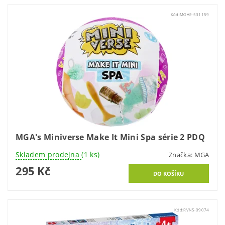
Kód:
MGAE-531159
MGA's Miniverse Make It Mini Spa série 2 PDQ
Skladem prodejna
(1 ks)
Značka:
MGA
295 Kč
Kód:
RVNS-09074