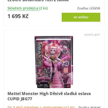
Skladem prodejna
(2 ks)
Značka:
LEGO®
1 695 Kč
Kód:
MTTL-JBG77
Mattel Monster High Děsivě sladká oslava
CUPID JBG77
Do 3 dnů (skladem u dodavatele)
(>2 ks)
Značka:
Mattel