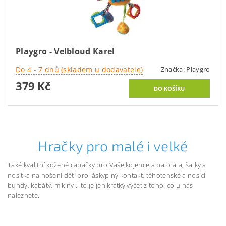
Playgro - Velbloud Karel
Do 4 - 7 dnů (skladem u dodavatele)
Značka:
Playgro
379 Kč
Hračky pro malé i velké
Také kvalitní kožené capáčky pro Vaše kojence a batolata, šátky a
nosítka na nošení dětí pro láskyplný kontakt, těhotenské a nosící
bundy, kabáty, mikiny... to je jen krátký výčet z toho, co u nás
naleznete.