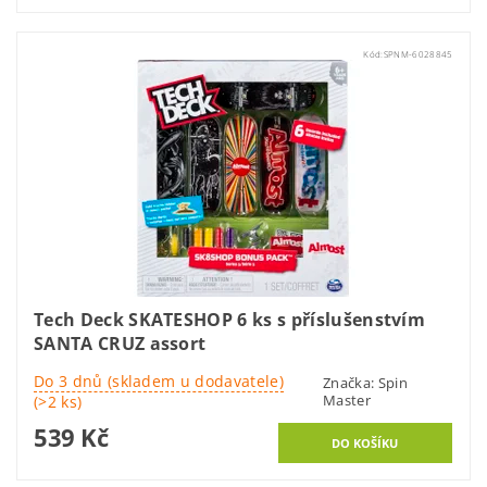
Kód:
SPNM-6028845
Tech Deck SKATESHOP 6 ks s příslušenstvím
SANTA CRUZ assort
Do 3 dnů (skladem u dodavatele)
Značka:
Spin
Master
(>2 ks)
539 Kč