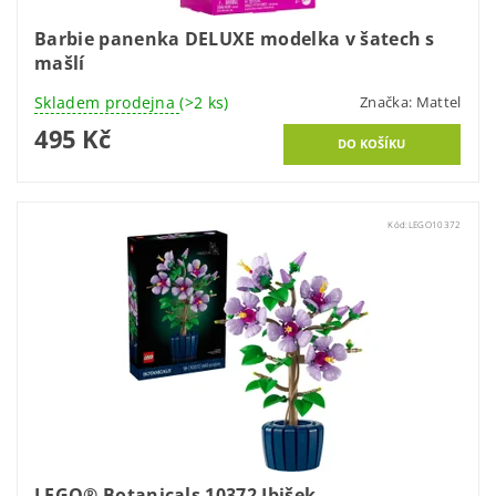
Barbie panenka DELUXE modelka v šatech s
mašlí
Skladem prodejna
(>2 ks)
Značka:
Mattel
495 Kč
Kód:
LEGO10372
LEGO® Botanicals 10372 Ibišek