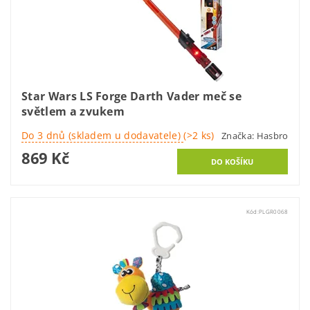
Star Wars LS Forge Darth Vader meč se
světlem a zvukem
Do 3 dnů (skladem u dodavatele)
(>2 ks)
Značka:
Hasbro
869 Kč
Kód:
PLGR0068