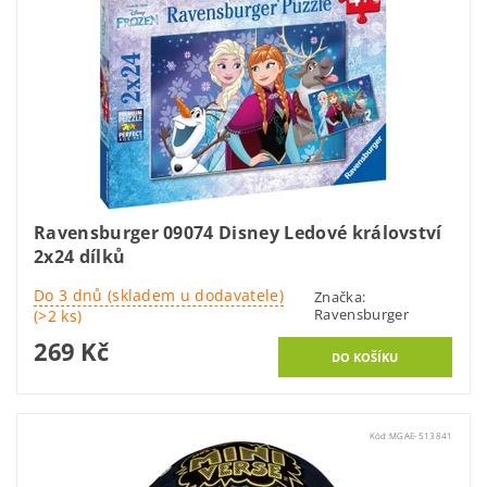
Ravensburger 09074 Disney Ledové království
2x24 dílků
Do 3 dnů (skladem u dodavatele)
Značka:
Ravensburger
(>2 ks)
269 Kč
Kód:
MGAE-513841