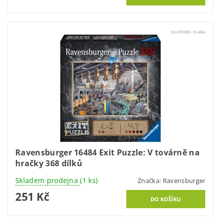
Kód:
RVNS-16484
Ravensburger 16484 Exit Puzzle: V továrně na
hračky 368 dílků
Skladem prodejna
(1 ks)
Značka:
Ravensburger
251 Kč