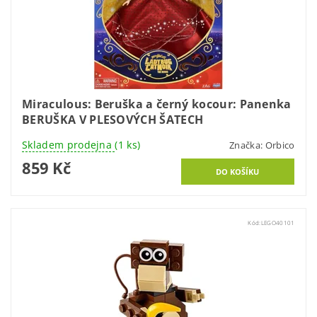
Miraculous: Beruška a černý kocour: Panenka
BERUŠKA V PLESOVÝCH ŠATECH
Skladem prodejna
(1 ks)
Značka:
Orbico
859 Kč
Kód:
LEGO40101