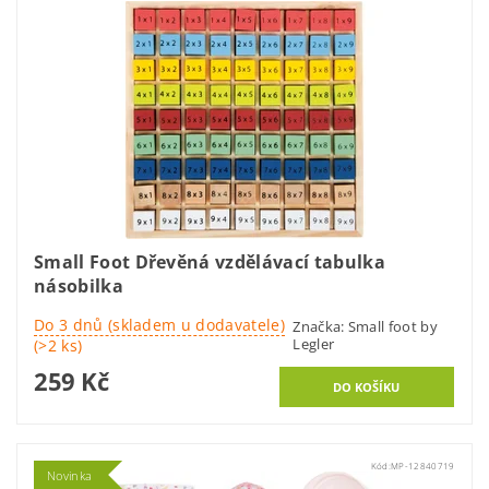
Small Foot Dřevěná vzdělávací tabulka
násobilka
Do 3 dnů (skladem u dodavatele)
Značka:
Small foot by
Legler
(>2 ks)
259 Kč
Kód:
MP-12840719
Novinka