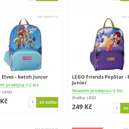
Kód:
LEGB241712
Kód:
Elves - batoh Junior
LEGO Friends PopStar -
Junior
em prodejna
(>2 ks)
Skladem prodejna
(>2 ks)
a:
LEGO
Značka:
LEGO
 Kč
249 Kč
Kód:
AG-SH2123.06
Kód