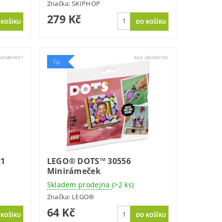
Značka:
SKIPHOP
279 Kč
:
LEGB60037
Kód:
LEGO30556
Tip
x1
LEGO® DOTS™ 30556
Minirámeček
Skladem prodejna
(>2 ks)
Značka:
LEGO®
64 Kč