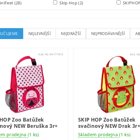
niFeet
(28)
Skip Hop
(2)
SKIPHO
UČUJEME
NEJLEVNĚJŠÍ
NEJDRAŽŠÍ
NEJPRODÁVANĚJŠÍ
A
Kód:
AG-9H777810
Kód:
AG
 HOP Zoo Batůžek
SKIP HOP Zoo Batůžek
inový NEW Beruška 3r+
svačinový NEW Drak 3r
em prodejna
(1 ks)
Skladem prodejna
(1 ks)