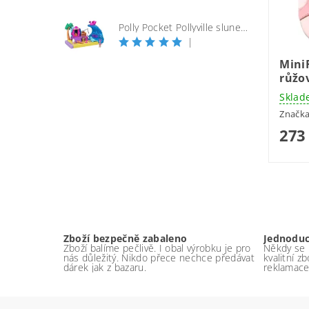
Polly Pocket Pollyville slunečná pláž
|
Mini
růžo
Sklad
Značk
273
Zboží bezpečně zabaleno
Jednodu
Zboží balíme pečlivě. I obal výrobku je pro
Někdy se p
nás důležitý. Nikdo přece nechce předávat
kvalitní z
dárek jak z bazaru.
reklamace