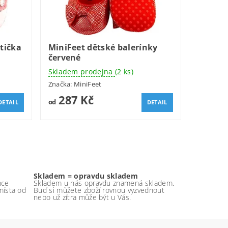
tička
MiniFeet dětské balerínky
červené
Skladem prodejna
(2 ks)
Značka:
MiniFeet
287 Kč
od
DETAIL
DETAIL
Skladem = opravdu skladem
nce
Skladem u nás opravdu znamená skladem.
místa od
Buď si můžete zboží rovnou vyzvednout
nebo už zítra může být u Vás.