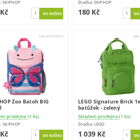
a:
SKIPHOP
Značka:
SKIPHOP
 Kč
180 Kč
Kód:
AG-9L750610
Kód
 HOP Zoo Batoh BIG
LEGO Signature Brick 1
l
batůžek - zelený
em prodejna
(1 ks)
Skladem prodejna
(1 ks)
a:
SKIPHOP
Značka:
LEGO
 Kč
1 039 Kč