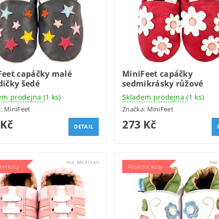
Feet capáčky malé
MiniFeet capáčky
dičky šedé
sedmikrásky růžové
em prodejna
(1 ks)
Skladem prodejna
(1 ks)
a:
MiniFeet
Značka:
MiniFeet
 Kč
273 Kč
DETAIL
Kód:
MFCP133/S
Kód
dní kusy
Poslední kusy