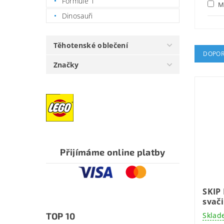
Formule 1
Mi
Dinosauři
Těhotenské oblečení
DOPOR
Značky
Přijímáme online platby
SKIP
svač
TOP 10
Sklad