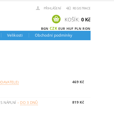
PŘIHLÁŠENÍ
REGISTRACE
KOŠÍK:
0 Kč
CZK
BGN
EUR
HUF
PLN
RON
Velikosti
Obchodní podmínky
469 Kč
DAVATELE)
819 Kč
 S NÁPLNÍ
–
DO 3 DNŮ