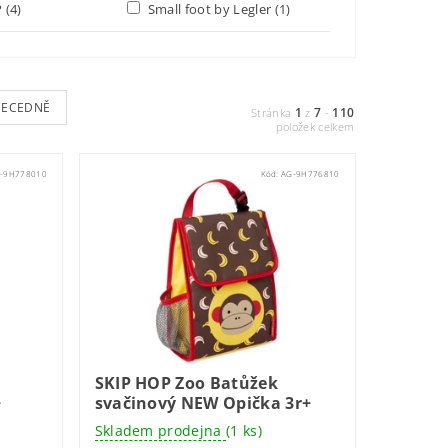
P
(4)
Small foot by Legler
(1)
BECEDNĚ
1
7
110
Stránka
z
-
položek celkem
-9H778010
Kód:
AG-9H776810
SKIP HOP Zoo Batůžek
+
svačinový NEW Opička 3r+
Skladem prodejna
(1 ks)