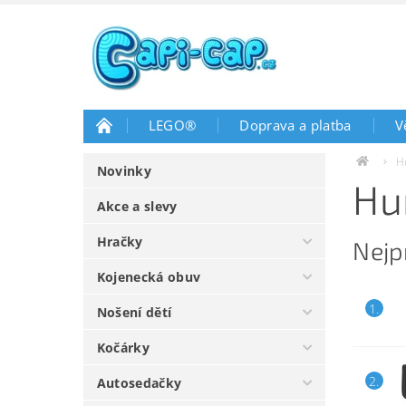
LEGO®
Doprava a platba
V
H
Novinky
Hu
Akce a slevy
Hračky
Nejp
Kojenecká obuv
1.
Nošení dětí
Kočárky
2.
Autosedačky