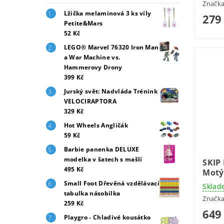
Značk
Lžička melaminová 3 ks víly
279
Petite&Mars
52 Kč
LEGO® Marvel 76320 Iron Man
a War Machine vs.
Hammerovy Drony
399 Kč
Jurský svět: Nadvláda Trénink
VELOCIRAPTORA
329 Kč
Hot Wheels Angličák
59 Kč
Barbie panenka DELUXE
modelka v šatech s mašlí
SKIP
495 Kč
Motý
Small Foot Dřevěná vzdělávací
Sklad
tabulka násobilka
Značk
259 Kč
649
Playgro - Chladivé kousátko