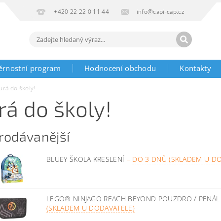
+420 22 22 0 11 44
info@capi-cap.cz
ěrnostní program
Hodnocení obchodu
Kontakty
urá do školy!
rá do školy!
rodávanější
BLUEY ŠKOLA KRESLENÍ
–
DO 3 DNŮ (SKLADEM U DO
LEGO® NINJAGO REACH BEYOND POUZDRO / PENÁL
(SKLADEM U DODAVATELE)