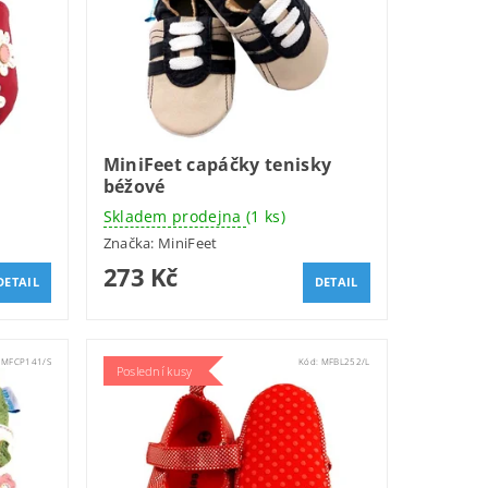
MiniFeet capáčky tenisky
béžové
Skladem prodejna
(1 ks)
Značka:
MiniFeet
273 Kč
DETAIL
DETAIL
:
MFCP141/S
Kód:
MFBL252/L
Poslední kusy