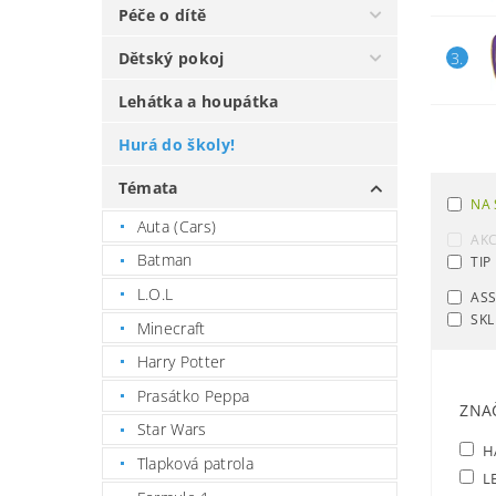
Péče o dítě
Dětský pokoj
3.
Lehátka a houpátka
Hurá do školy!
Témata
NA 
Auta (Cars)
AK
Batman
TIP
L.O.L
AS
SKL
Minecraft
Harry Potter
Prasátko Peppa
ZNA
Star Wars
H
Tlapková patrola
L