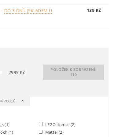
139 Kč
Y
–
DO 3 DNŮ (SKLADEM U
POLOŽEK K ZOBRAZENÍ:
2999
Kč
110
A VÝROBCŮ
gs
(1)
LEGO licence
(2)
gioch
(1)
Mattel
(2)