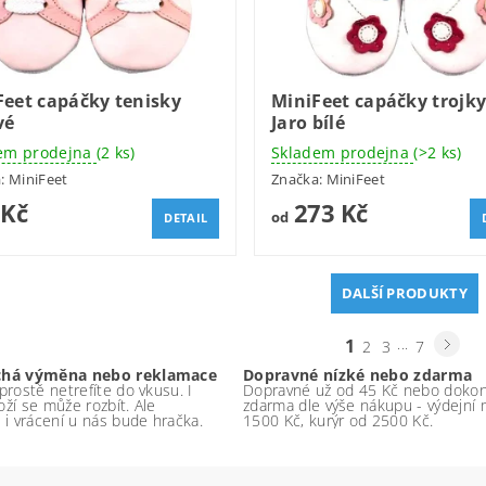
Feet capáčky tenisky
MiniFeet capáčky trojky
vé
Jaro bílé
em prodejna
(2 ks)
Skladem prodejna
(>2 ks)
a:
MiniFeet
Značka:
MiniFeet
 Kč
273 Kč
od
DETAIL
DALŠÍ PRODUKTY
1
...
2
3
7
chá výměna nebo reklamace
Dopravné nízké nebo zdarma
rostě netrefíte do vkusu. I
Dopravné už od 45 Kč nebo doko
boží se může rozbít. Ale
zdarma dle výše nákupu - výdejní 
 i vrácení u nás bude hračka.
1500 Kč, kurýr od 2500 Kč.