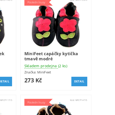
Poslední kusy
ek
MiniFeet capáčky kytička
tmavě modré
Skladem prodejna
(2 ks)
Značka:
MiniFeet
273 Kč
DETAIL
DETAIL
:
MFCP117/S
Kód:
MFCP147/S
Poslední kusy