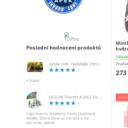
Mini
Poslední hodnocení produktů
hvěz
Sklad
Značk
Jurský svět: Nadvláda Obrovský útočící SINOTYRANNUS
|
273
+ Super
LEGO® Friends 42663 Dobrodružství s karavanem přátelství
Posle
|
Lego krasne, kreativne. Velmi zaujimave
detaily. Dcera stava uz od rana a ma
obrovsku radost.