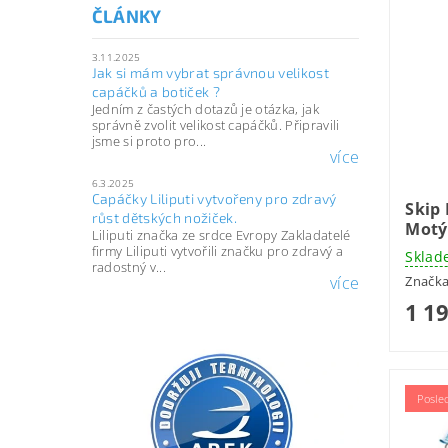
ČLÁNKY
3.11.2025
Jak si mám vybrat správnou velikost
capáčků a botiček ?
Jedním z častých dotazů je otázka, jak
správně zvolit velikost capáčků. Připravili
jsme si proto pro...
více
6.3.2025
Capáčky Liliputi vytvořeny pro zdravý
Skip 
růst dětských nožiček.
Motý
Liliputi značka ze srdce Evropy Zakladatelé
firmy Liliputi vytvořili značku pro zdravý a
Sklad
radostný v...
Značk
více
1 1
Posle