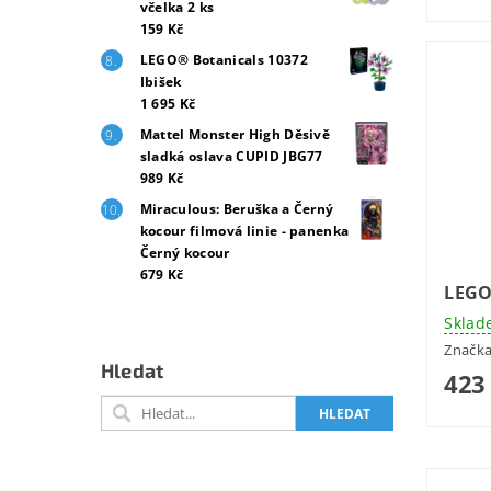
včelka 2 ks
159 Kč
LEGO® Botanicals 10372
Ibišek
1 695 Kč
Mattel Monster High Děsivě
sladká oslava CUPID JBG77
989 Kč
Miraculous: Beruška a Černý
kocour filmová linie - panenka
Černý kocour
679 Kč
LEGO 
Sklad
Značk
Hledat
423