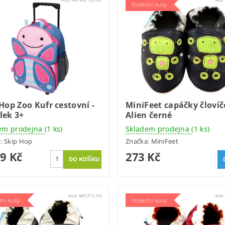
Poslední kusy
Hop Zoo Kufr cestovní -
MiniFeet capáčky človíč
lek 3+
Alien černé
em prodejna
(1 ks)
Skladem prodejna
(1 ks)
a:
Skip Hop
Značka:
MiniFeet
99 Kč
273 Kč
Kód:
MFCP127/S
Kód
dní kusy
Poslední kusy