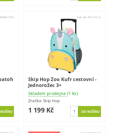
LEGB241705
Kód:
AG-SH2123.12
 batoh
Skip Hop Zoo Kufr cestovní -
Jednorožec 3+
Skladem prodejna
(1 ks)
Značka:
Skip Hop
1 199 Kč
:
MFCP145/S
Kód:
MFCP162/S