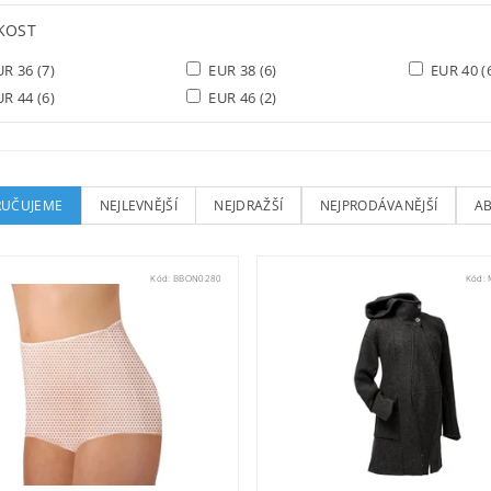
IKOST
UR 36
(7)
EUR 38
(6)
EUR 40
(
UR 44
(6)
EUR 46
(2)
UČUJEME
NEJLEVNĚJŠÍ
NEJDRAŽŠÍ
NEJPRODÁVANĚJŠÍ
A
Kód:
BBON0280
Kód: