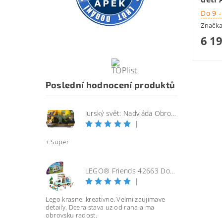
Do 9 
Značk
6 1
Poslední hodnocení produktů
Jurský svět: Nadvláda Obrovský útočící SINOTYRANNUS
|
+ Super
LEGO® Friends 42663 Dobrodružství s karavanem přátelství
|
Lego krasne, kreativne. Velmi zaujimave
detaily. Dcera stava uz od rana a ma
obrovsku radost.