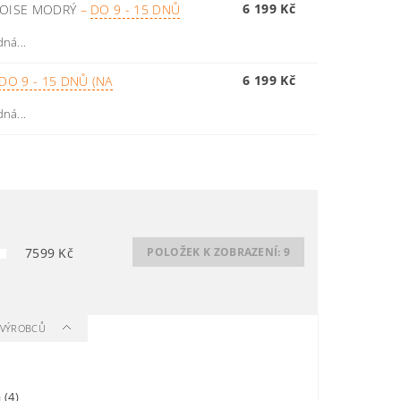
6 199 Kč
QUOISE MODRÝ
–
DO 9 - 15 DNŮ
ná...
6 199 Kč
DO 9 - 15 DNŮ (NA
ná...
7599
Kč
POLOŽEK K ZOBRAZENÍ:
9
A VÝROBCŮ
a
(4)