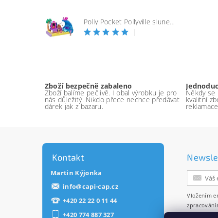
Polly Pocket Pollyville slunečná pláž
|
Zboží bezpečně zabaleno
Jednodu
Zboží balíme pečlivě. I obal výrobku je pro
Někdy se p
nás důležitý. Nikdo přece nechce předávat
kvalitní z
dárek jak z bazaru.
reklamace
Kontakt
Newsle
Martin Kýjonka
info
@
capi-cap.cz
Vložením e
+420 22 22 0 11 44
zpracování
+420 774 887 327
zasílání ne