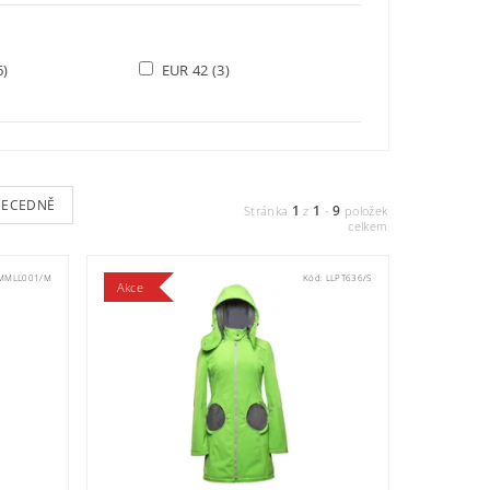
6)
EUR 42
(3)
BECEDNĚ
1
1
9
Stránka
z
-
položek
celkem
MMLL001/M
Kód:
LLPT636/S
Akce