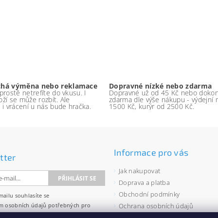
chá výměna nebo reklamace
Dopravné nízké nebo zdarma
rostě netrefíte do vkusu. I
Dopravné už od 45 Kč nebo doko
boží se může rozbít. Ale
zdarma dle výše nákupu - výdejní 
 i vrácení u nás bude hračka.
1500 Kč, kurýr od 2500 Kč.
Informace pro vás
tter
Jak nakupovat
Doprava a platba
Obchodní podmínky
mailu souhlasíte se
m osobních údajů
potřebných pro
Ochrana osobních údajů
wsletterů.
Velkoobchod