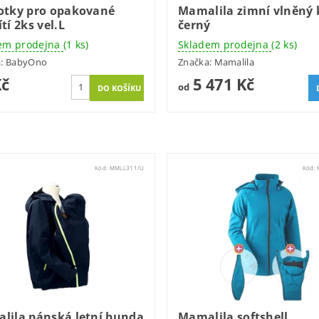
otky pro opakované
Mamalila zimní vlněný 
tí 2ks vel.L
černý
em prodejna
(1 ks)
Skladem prodejna
(2 ks)
a:
BabyOno
Značka:
Mamalila
Kč
5 471 Kč
od
Kód:
MMLL311/U
Kód:
lila pánská letní bunda
Mamalila softshell