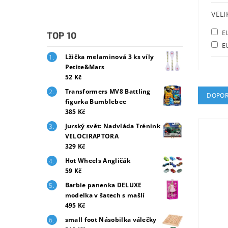
VEL
E
TOP 10
E
Lžička melaminová 3 ks víly
Petite&Mars
52 Kč
Transformers MV8 Battling
DOPOR
figurka Bumblebee
385 Kč
Jurský svět: Nadvláda Trénink
VELOCIRAPTORA
329 Kč
Hot Wheels Angličák
59 Kč
Barbie panenka DELUXE
modelka v šatech s mašlí
495 Kč
small foot Násobilka válečky