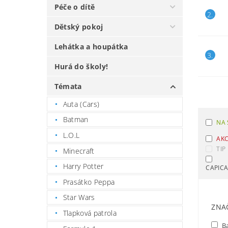
Péče o dítě
2.
Dětský pokoj
Lehátka a houpátka
3.
Hurá do školy!
Témata
Auta (Cars)
Batman
NA 
L.O.L
AK
TIP
Minecraft
Harry Potter
CAPIC
Prasátko Peppa
Star Wars
ZNA
Tlapková patrola
B