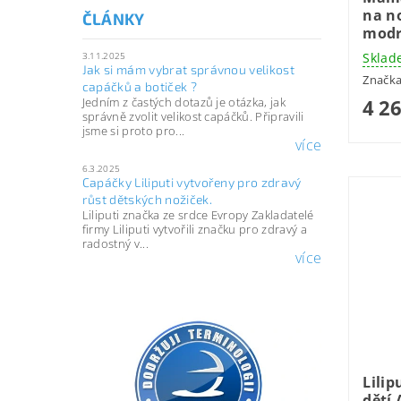
na no
ČLÁNKY
modr
3.11.2025
Sklad
Jak si mám vybrat správnou velikost
Značk
capáčků a botiček ?
4 2
Jedním z častých dotazů je otázka, jak
správně zvolit velikost capáčků. Připravili
jsme si proto pro...
více
6.3.2025
Capáčky Liliputi vytvořeny pro zdravý
růst dětských nožiček.
Liliputi značka ze srdce Evropy Zakladatelé
firmy Liliputi vytvořili značku pro zdravý a
radostný v...
více
Lilip
dětí