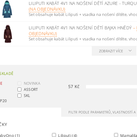
LILIPUTI KABÁT 4V1 NA NOŠENÍ DĚTÍ AZURE - TUR
(NA OBJEDNÁVKU)
Set obsahuje kabát Liliputi + vsadka na nošení dítěte, vhod
LILIPUTI KABÁT 4V1 NA NOŠENÍ DĚTÍ BAJKA HNĚDÝ
–
OBJEDNÁVKU)
Set obsahuje kabát Liliputi + vsadka na nošení dítěte, vhod
ZOBRAZIT VÍCE
SKLADĚ
CE
NOVINKA
57
Kč
ASSORT
SKL
AP20
FILTR PODLE PARAMETRŮ, VLASTNOSTÍ 
ČKY
abyOno
(1)
Liliputi
(4)
Mamalil