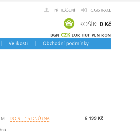
PŘIHLÁŠENÍ
REGISTRACE
KOŠÍK:
0 Kč
CZK
BGN
EUR
HUF
PLN
RON
Velikosti
Obchodní podmínky
6 199 Kč
OOM
–
DO 9 - 15 DNŮ (NA
ná...