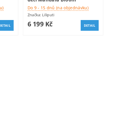
u)
Do 9 - 15 dnů (na objednávku)
Značka:
Liliputi
6 199 Kč
DETAIL
DETAIL