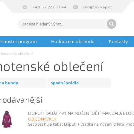
+420 22 22 0 11 44
info@capi-cap.cz
ěrnostní program
Hodnocení obchodu
Kontakty
ěhotenské oblečení
hotenské oblečení
 a bundy
Spodní prádlo
rodávanější
LILIPUTI KABÁT 4V1 NA NOŠENÍ DĚTÍ MANDALA BL
OBJEDNÁVKU)
Set obsahuje kabát Liliputi + vsadka na nošení dítěte, vhod