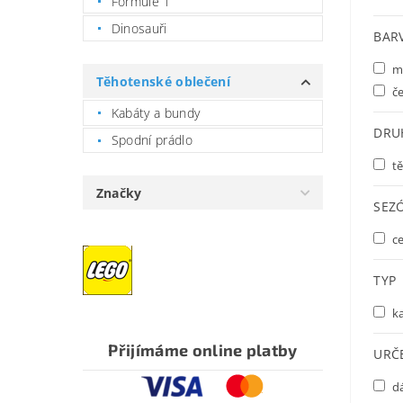
Formule 1
Dinosauři
BAR
m
Těhotenské oblečení
č
Kabáty a bundy
DRU
Spodní prádlo
tě
Značky
SEZ
ce
TYP
ka
Přijímáme online platby
URČ
d