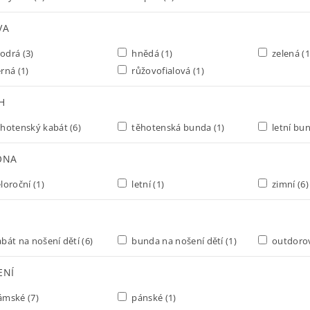
VA
odrá
(3)
hnědá
(1)
zelená
(1
erná
(1)
růžovofialová
(1)
H
hotenský kabát
(6)
těhotenská bunda
(1)
letní bu
ÓNA
loroční
(1)
letní
(1)
zimní
(6)
bát na nošení dětí
(6)
bunda na nošení dětí
(1)
outdoro
ENÍ
ámské
(7)
pánské
(1)