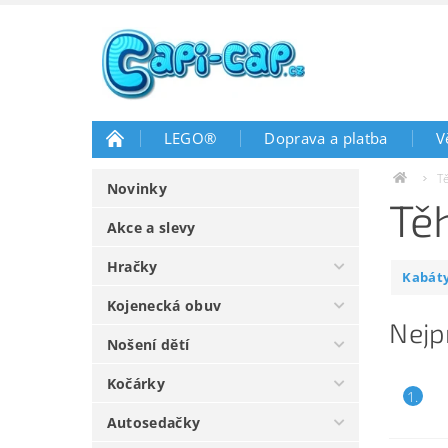
LEGO®
Doprava a platba
V
T
Novinky
Tě
Akce a slevy
Hračky
Kabáty
Kojenecká obuv
Nejp
Nošení dětí
Kočárky
1.
Autosedačky