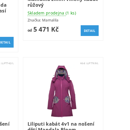
nda
růžový
así
Skladem prodejna
(1 ks)
Značka:
Mamalila
5 471 Kč
od
DETAIL
DETAIL
d:
LLPT742/L
Kód:
LLPT769/L
šení
Liliputi kabát 4v1 na nošení
dětí Mandala Bloom