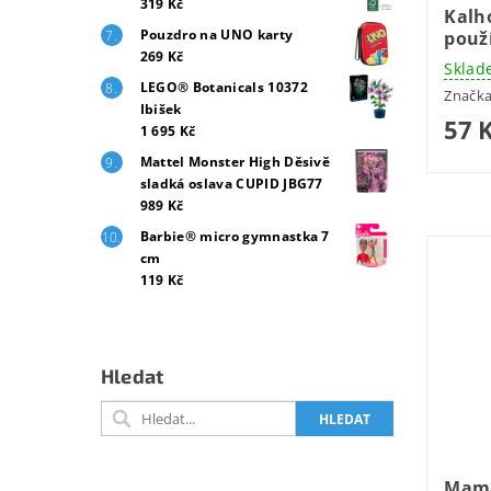
319 Kč
Kalh
Pouzdro na UNO karty
použí
269 Kč
Sklad
LEGO® Botanicals 10372
Značk
Ibišek
57 
1 695 Kč
Mattel Monster High Děsivě
sladká oslava CUPID JBG77
989 Kč
Barbie® micro gymnastka 7
cm
119 Kč
Hledat
Mama