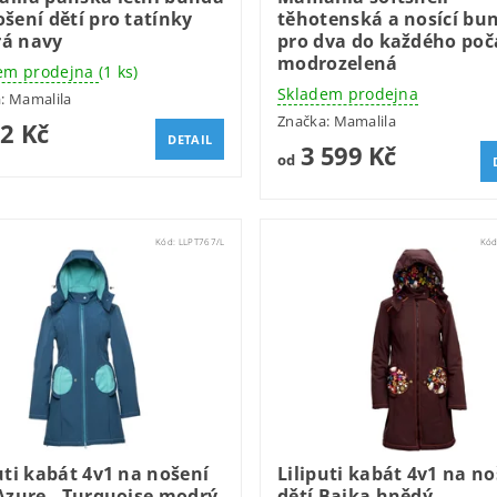
šení dětí pro tatínky
těhotenská a nosící bu
á navy
pro dva do každého poč
modrozelená
em prodejna
(1 ks)
Skladem prodejna
a:
Mamalila
Značka:
Mamalila
62 Kč
DETAIL
3 599 Kč
od
Kód:
LLPT767/L
Kó
uti kabát 4v1 na nošení
Liliputi kabát 4v1 na no
 Azure - Turquoise modrý
dětí Bajka hnědý