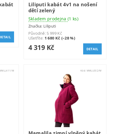
kabát
Liliputi kabát 4v1 na nošení
dětí zelený
Skladem prodejna
(1 ks)
Značka:
Liliputi
Původně:
5 999 Kč
DETAIL
Ušetříte
:
1 680 Kč (–28 %)
4 319 Kč
DETAIL
MMLL411/M
Kód:
MMLL002/M
Mamalila zimní vlněný kabát