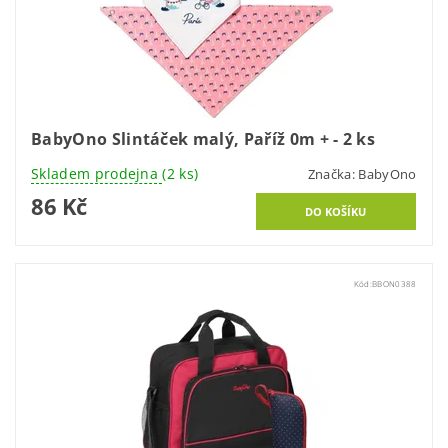
BabyOno Slintáček malý, Paříž 0m + - 2 ks
Skladem prodejna
(2 ks)
Značka:
BabyOno
86 Kč
Kód:
BBON0388