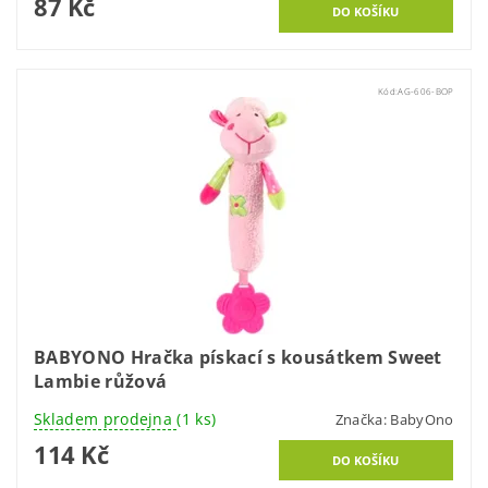
87 Kč
Kód:
AG-606-BOP
BABYONO Hračka pískací s kousátkem Sweet
Lambie růžová
Skladem prodejna
(1 ks)
Značka:
BabyOno
114 Kč