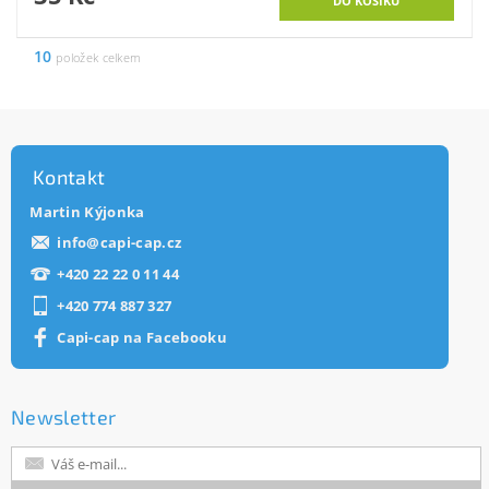
10
položek celkem
Kontakt
Martin Kýjonka
info
@
capi-cap.cz
+420 22 22 0 11 44
+420 774 887 327
Capi-cap na Facebooku
Newsletter