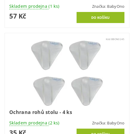
Skladem prodejna
(1 ks)
Značka:
BabyOno
57 Kč
Kód:
BBON0245
Ochrana rohů stolu - 4 ks
Skladem prodejna
(2 ks)
Značka:
BabyOno
35 Kč