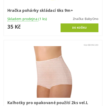
Hračka pohárky skládací 6ks 9m+
Skladem prodejna
(1 ks)
Značka:
BabyOno
35 Kč
Kód:
BBON0280
Kalhotky pro opakované použítí 2ks vel.L