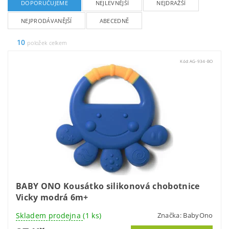
DOPORUČUJEME
NEJLEVNĚJŠÍ
NEJDRAŽŠÍ
NEJPRODÁVANĚJŠÍ
ABECEDNĚ
10
položek celkem
Kód:
AG-934-BO
BABY ONO Kousátko silikonová chobotnice
Vicky modrá 6m+
Skladem prodejna
(1 ks)
Značka:
BabyOno