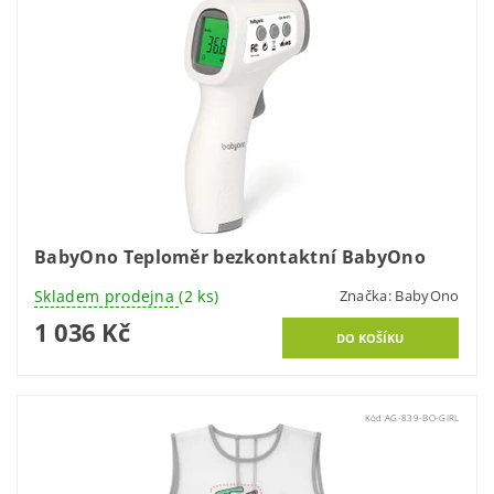
BabyOno Teploměr bezkontaktní BabyOno
Skladem prodejna
(2 ks)
Značka:
BabyOno
1 036 Kč
Kód:
AG-839-BO-GIRL