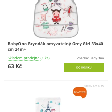
BabyOno Bryndák omyvatelný Grey Girl 33x40
cm 24m+
Skladem prodejna
(1 ks)
Značka:
BabyOno
63 Kč
Kód:
AG-879-07-BO