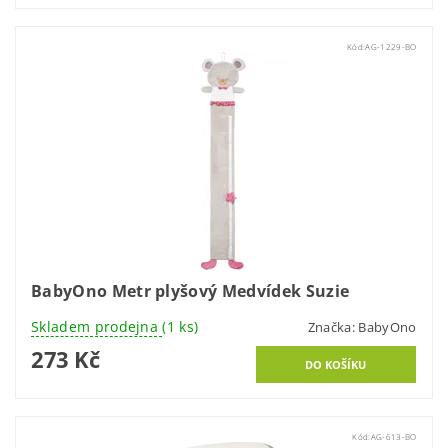
Kód:
AG-1229-BO
BabyOno Metr plyšový Medvídek Suzie
Skladem prodejna
(1 ks)
Značka:
BabyOno
273 Kč
Kód:
AG-613-BO