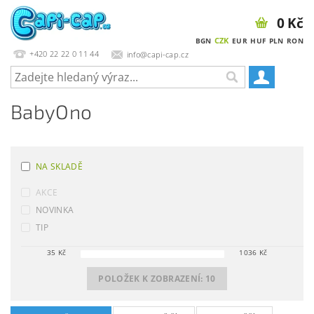
0 Kč
CZK
BGN
EUR
HUF
PLN
RON
+420 22 22 0 11 44
info@capi-cap.cz
BabyOno
NA SKLADĚ
AKCE
NOVINKA
TIP
35
Kč
1036
Kč
POLOŽEK K ZOBRAZENÍ:
10