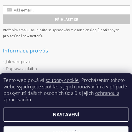
Vložením emailu souhlasíte se
zpracováním osobních údajů
potřebných
pro zasílání newsletterů.
Informace pro vás
Jak nakupovat
Doprava a platba
Obchodní podmínky
Tento web používá
soubory cookie
. Procházením tohoto
Ochrana osobních údajů
webu vyjadřujete souhlas s jejich používáním a v případě
Velkoobchod
poskytnutí dalších osobních údajů s jejich
ochranou a
Zásady používání souborů cookies
zpracováním
.
NASTAVENÍ
2026 ©
Capi-cap.cz
, všechna práva vyhrazena