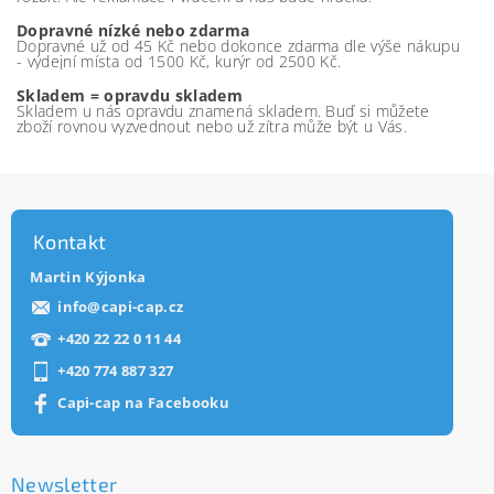
Dopravné nízké nebo zdarma
Dopravné už od 45 Kč nebo dokonce zdarma dle výše nákupu
- výdejní místa od 1500 Kč, kurýr od 2500 Kč.
Skladem = opravdu skladem
Skladem u nás opravdu znamená skladem. Buď si můžete
zboží rovnou vyzvednout nebo už zítra může být u Vás.
Kontakt
Martin Kýjonka
info
@
capi-cap.cz
+420 22 22 0 11 44
+420 774 887 327
Capi-cap na Facebooku
Newsletter