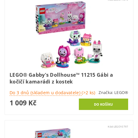
LEGO® Gabby's Dollhouse™ 11215 Gábi a
kočičí kamarádi z kostek
Do 3 dnů (skladem u dodavatele)
(>2 ks)
Značka:
LEGO®
1 009 Kč
Kód:
LEGO10797