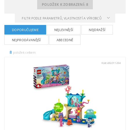
POLOŽEK K ZOBRAZENÍ:
8
FILTR PODLE PARAMETRŮ, VLASTNOSTÍ A VÝROBCŮ
DOPORUČUJEME
NEJLEVNĚJŠÍ
NEJDRAŽŠÍ
NEJPRODÁVANĚJŠÍ
ABECEDNĚ
8
položek celkem
Kód:
LEGO11204