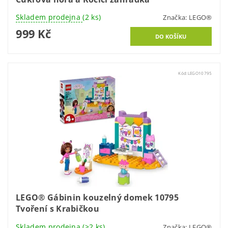
Skladem prodejna
(2 ks)
Značka:
LEGO®
999 Kč
Kód:
LEGO10795
LEGO® Gábinin kouzelný domek 10795
Tvoření s Krabičkou
Skladem prodejna
(>2 ks)
Značka:
LEGO®