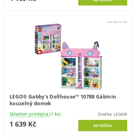
Kód:
LEGO10788
LEGO® Gabby's Dollhouse™ 10788 Gábinin
kouzelný domek
Skladem prodejna
(1 ks)
Značka:
LEGO®
1 639 Kč