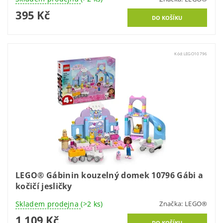
395 Kč
Kód:
LEGO10796
LEGO® Gábinin kouzelný domek 10796 Gábi a
kočičí jesličky
Skladem prodejna
(>2 ks)
Značka:
LEGO®
1 109 Kč