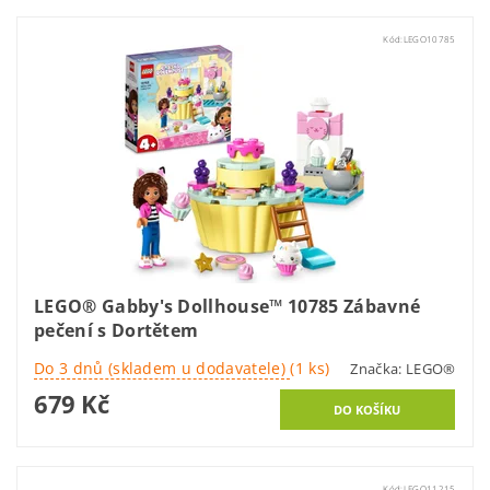
Kód:
LEGO10785
LEGO® Gabby's Dollhouse™ 10785 Zábavné
pečení s Dortětem
Do 3 dnů (skladem u dodavatele)
(1 ks)
Značka:
LEGO®
679 Kč
Kód:
LEGO11215