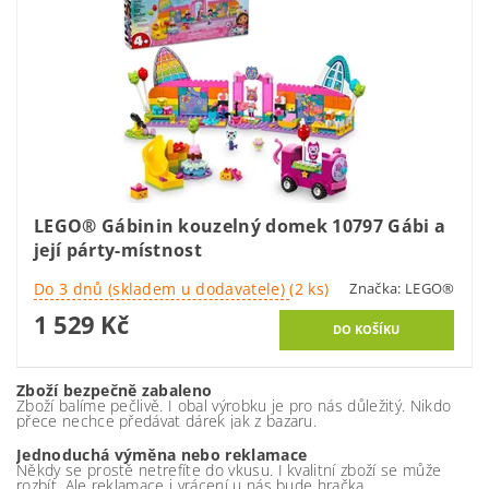
LEGO® Gábinin kouzelný domek 10797 Gábi a
její párty-místnost
Do 3 dnů (skladem u dodavatele)
(2 ks)
Značka:
LEGO®
1 529 Kč
Zboží bezpečně zabaleno
Zboží balíme pečlivě. I obal výrobku je pro nás důležitý. Nikdo
přece nechce předávat dárek jak z bazaru.
Jednoduchá výměna nebo reklamace
Někdy se prostě netrefíte do vkusu. I kvalitní zboží se může
rozbít. Ale reklamace i vrácení u nás bude hračka.