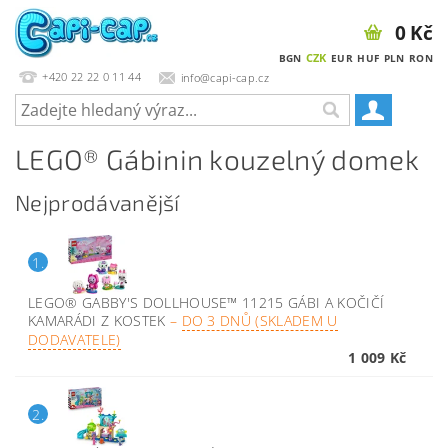
0 Kč
CZK
BGN
EUR
HUF
PLN
RON
+420 22 22 0 11 44
info@capi-cap.cz
LEGO® Gábinin kouzelný domek
Nejprodávanější
1.
LEGO® GABBY'S DOLLHOUSE™ 11215 GÁBI A KOČIČÍ
KAMARÁDI Z KOSTEK
–
DO 3 DNŮ (SKLADEM U
DODAVATELE)
1 009 Kč
2.