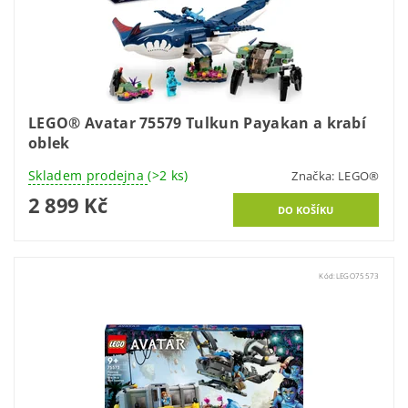
LEGO® Avatar 75579 Tulkun Payakan a krabí
oblek
Skladem prodejna
(>2 ks)
Značka:
LEGO®
2 899 Kč
Kód:
LEGO75573