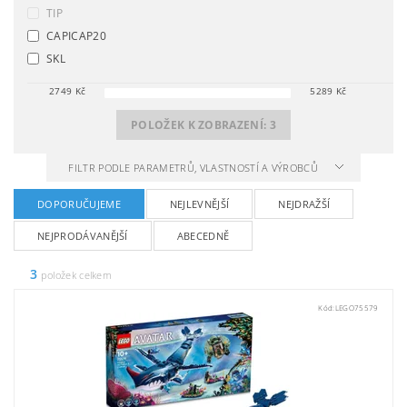
TIP
CAPICAP20
SKL
2749
Kč
5289
Kč
POLOŽEK K ZOBRAZENÍ:
3
FILTR PODLE PARAMETRŮ, VLASTNOSTÍ A VÝROBCŮ
DOPORUČUJEME
NEJLEVNĚJŠÍ
NEJDRAŽŠÍ
NEJPRODÁVANĚJŠÍ
ABECEDNĚ
3
položek celkem
Kód:
LEGO75579