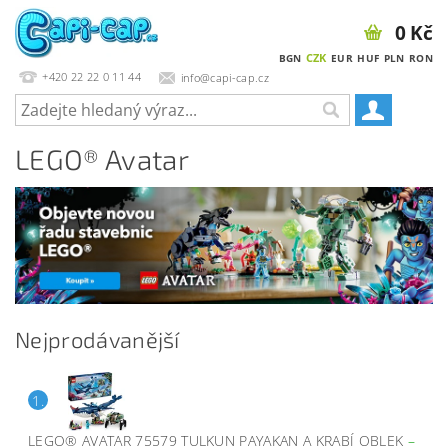
0 Kč
CZK
BGN
EUR
HUF
PLN
RON
+420 22 22 0 11 44
info@capi-cap.cz
LEGO® Avatar
Nejprodávanější
1.
LEGO® AVATAR 75579 TULKUN PAYAKAN A KRABÍ OBLEK
–