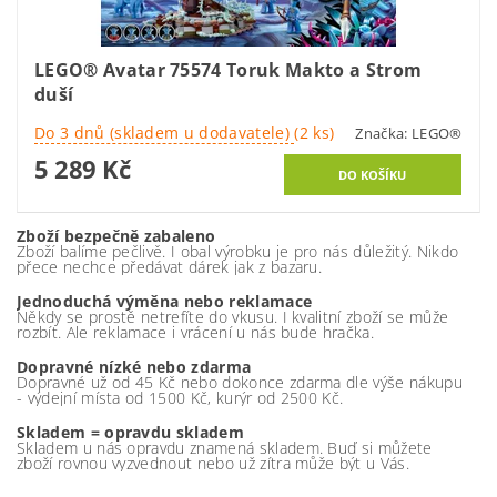
LEGO® Avatar 75574 Toruk Makto a Strom
duší
Do 3 dnů (skladem u dodavatele)
(2 ks)
Značka:
LEGO®
5 289 Kč
Zboží bezpečně zabaleno
Zboží balíme pečlivě. I obal výrobku je pro nás důležitý. Nikdo
přece nechce předávat dárek jak z bazaru.
Jednoduchá výměna nebo reklamace
Někdy se prostě netrefíte do vkusu. I kvalitní zboží se může
rozbít. Ale reklamace i vrácení u nás bude hračka.
Dopravné nízké nebo zdarma
Dopravné už od 45 Kč nebo dokonce zdarma dle výše nákupu
- výdejní místa od 1500 Kč, kurýr od 2500 Kč.
Skladem = opravdu skladem
Skladem u nás opravdu znamená skladem. Buď si můžete
zboží rovnou vyzvednout nebo už zítra může být u Vás.