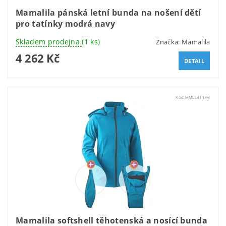
Mamalila pánská letní bunda na nošení dětí
pro tatínky modrá navy
Skladem prodejna
(1 ks)
Značka:
Mamalila
4 262 Kč
DETAIL
Kód:
MMLL411/M
Mamalila softshell těhotenská a nosící bunda