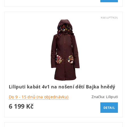
Kód:
LLPT742/L
Liliputi kabát 4v1 na nošení dětí Bajka hnědý
Do 9 - 15 dnů (na objednávku)
Značka:
Liliputi
6 199 Kč
DETAIL