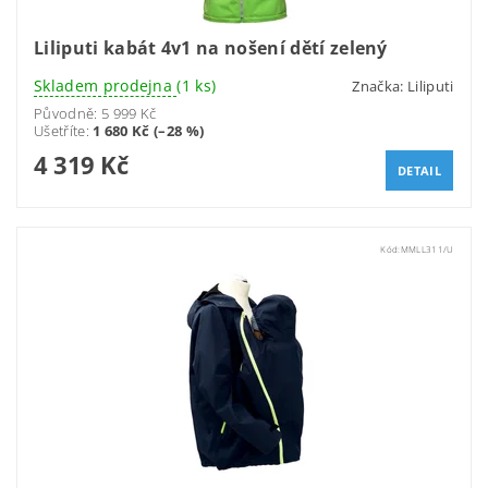
Liliputi kabát 4v1 na nošení dětí zelený
Skladem prodejna
(1 ks)
Značka:
Liliputi
Původně:
5 999 Kč
Ušetříte
:
1 680 Kč (–28 %)
4 319 Kč
DETAIL
Kód:
MMLL311/U