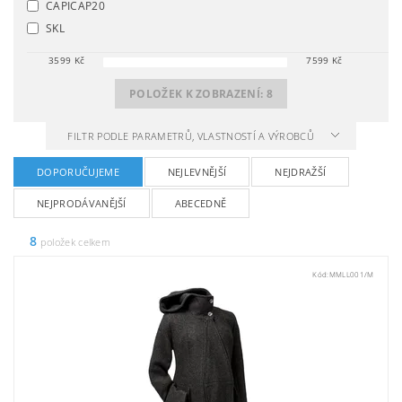
CAPICAP20
SKL
3599
Kč
7599
Kč
POLOŽEK K ZOBRAZENÍ:
8
FILTR PODLE PARAMETRŮ, VLASTNOSTÍ A VÝROBCŮ
DOPORUČUJEME
NEJLEVNĚJŠÍ
NEJDRAŽŠÍ
NEJPRODÁVANĚJŠÍ
ABECEDNĚ
8
položek celkem
Kód:
MMLL001/M