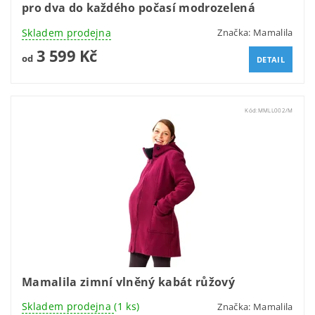
pro dva do každého počasí modrozelená
Skladem prodejna
Značka:
Mamalila
3 599 Kč
od
DETAIL
Kód:
MMLL002/M
Mamalila zimní vlněný kabát růžový
Skladem prodejna
(1 ks)
Značka:
Mamalila