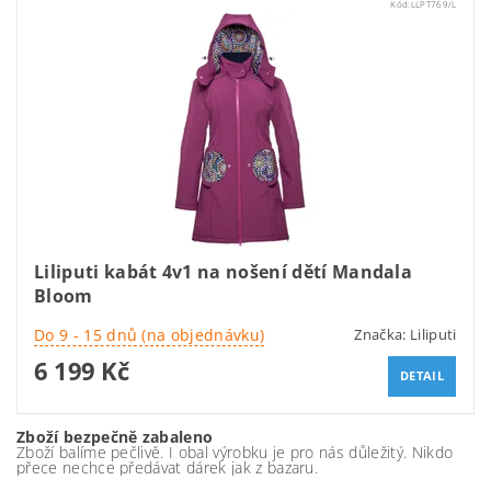
Kód:
LLPT769/L
Liliputi kabát 4v1 na nošení dětí Mandala
Bloom
Do 9 - 15 dnů (na objednávku)
Značka:
Liliputi
6 199 Kč
DETAIL
Zboží bezpečně zabaleno
Zboží balíme pečlivě. I obal výrobku je pro nás důležitý. Nikdo
přece nechce předávat dárek jak z bazaru.