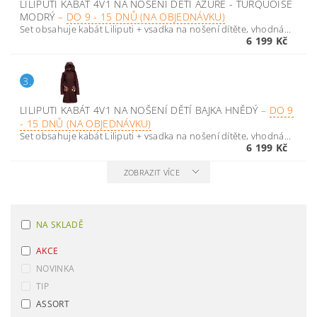
LILIPUTI KABÁT 4V1 NA NOŠENÍ DĚTÍ AZURE - TURQUOISE
MODRÝ
–
DO 9 - 15 DNŮ (NA OBJEDNÁVKU)
Set obsahuje kabát Liliputi + vsadka na nošení dítěte, vhodná...
6 199 Kč
3.
LILIPUTI KABÁT 4V1 NA NOŠENÍ DĚTÍ BAJKA HNĚDÝ
–
DO 9
- 15 DNŮ (NA OBJEDNÁVKU)
Set obsahuje kabát Liliputi + vsadka na nošení dítěte, vhodná...
6 199 Kč
ZOBRAZIT VÍCE
NA SKLADĚ
AKCE
NOVINKA
TIP
ASSORT