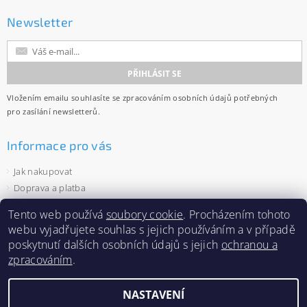
Newsletter
Vložením emailu souhlasíte se
zpracováním osobních údajů
potřebných
pro zasílání newsletterů.
Informace pro vás
Jak nakupovat
Doprava a platba
Obchodní podmínky
Tento web používá
soubory cookie
. Procházením tohoto
Ochrana osobních údajů
webu vyjadřujete souhlas s jejich používáním a v případě
Velkoobchod
poskytnutí dalších osobních údajů s jejich
ochranou a
Zásady používání souborů cookies
zpracováním
.
NASTAVENÍ