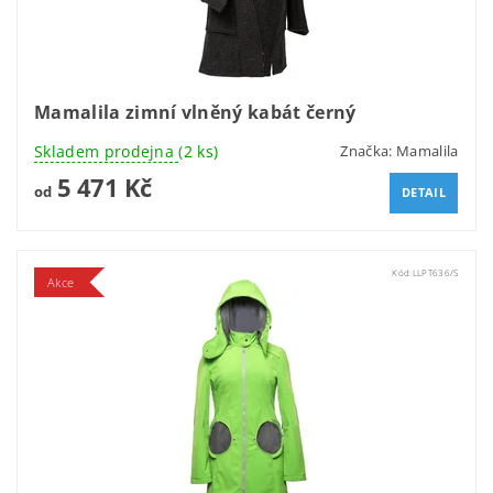
Mamalila zimní vlněný kabát černý
Skladem prodejna
(2 ks)
Značka:
Mamalila
5 471 Kč
od
DETAIL
Kód:
LLPT636/S
Akce