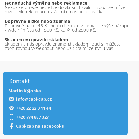
Jednoduchá výměna nebo reklamace
Někdy se prostě netrefíte do vkusu. I kvalitní zboží se může
rozbít. Ale reklamace i vrácení u nás bude hračka.
Dopravné nízké nebo zdarma
Dopravné už od 45 Kč nebo dokonce zdarma dle výše nákupu
- výdejní místa od 1500 Kč, kurýr od 2500 Kč.
Skladem = opravdu skladem
Skladem u nás opravdu znamená skladem. Buď si můžete
zboží rovnou vyzvednout nebo už zítra může být u Vás.
Kontakt
Martin Kýjonka
info
@
capi-cap.cz
+420 22 22 0 11 44
+420 774 887 327
Capi-cap na Facebooku