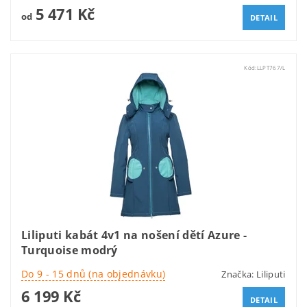
5 471 Kč
od
DETAIL
Kód:
LLPT767/L
Liliputi kabát 4v1 na nošení dětí Azure -
Turquoise modrý
Do 9 - 15 dnů (na objednávku)
Značka:
Liliputi
6 199 Kč
DETAIL