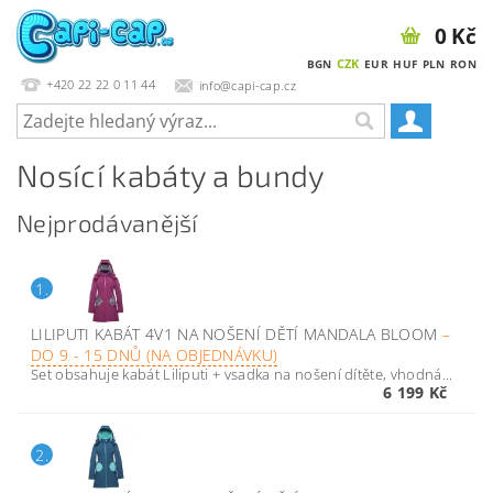
0 Kč
CZK
BGN
EUR
HUF
PLN
RON
+420 22 22 0 11 44
info@capi-cap.cz
Nosící kabáty a bundy
Nejprodávanější
1.
LILIPUTI KABÁT 4V1 NA NOŠENÍ DĚTÍ MANDALA BLOOM
–
DO 9 - 15 DNŮ (NA OBJEDNÁVKU)
Set obsahuje kabát Liliputi + vsadka na nošení dítěte, vhodná...
6 199 Kč
2.