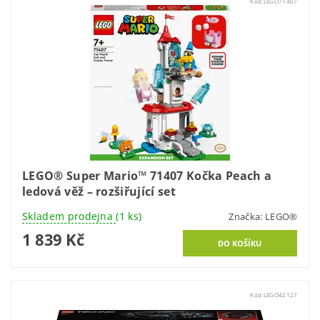
Kód:
LEGO71407
LEGO® Super Mario™ 71407 Kočka Peach a
ledová věž – rozšiřující set
Skladem prodejna
(1 ks)
Značka:
LEGO®
1 839 Kč
Kód:
LEGO42127