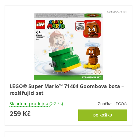
Kód:
LEGO71404
LEGO® Super Mario™ 71404 Goombova bota –
rozšiřující set
Skladem prodejna
(>2 ks)
Značka:
LEGO®
259 Kč