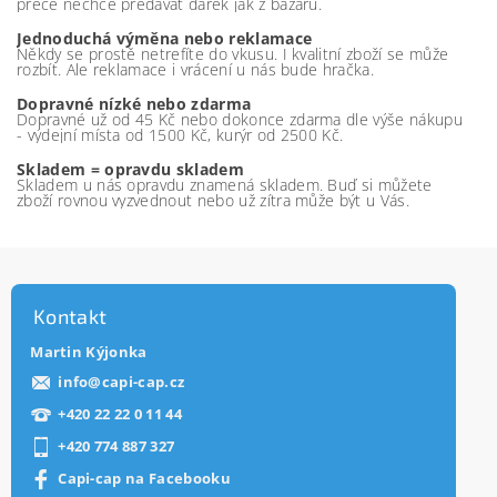
přece nechce předávat dárek jak z bazaru.
Jednoduchá výměna nebo reklamace
Někdy se prostě netrefíte do vkusu. I kvalitní zboží se může
rozbít. Ale reklamace i vrácení u nás bude hračka.
Dopravné nízké nebo zdarma
Dopravné už od 45 Kč nebo dokonce zdarma dle výše nákupu
- výdejní místa od 1500 Kč, kurýr od 2500 Kč.
Skladem = opravdu skladem
Skladem u nás opravdu znamená skladem. Buď si můžete
zboží rovnou vyzvednout nebo už zítra může být u Vás.
Kontakt
Martin Kýjonka
info
@
capi-cap.cz
+420 22 22 0 11 44
+420 774 887 327
Capi-cap na Facebooku