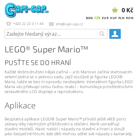
0 Kč
CZK
BGN
EUR
HUF
PLN
RON
+420 22 22 0 11 44
info@capi-cap.cz
LEGO® Super Mario™
PUSŤTE SE DO HRANÍ
Každé dobrodružství nějak začíná –⁠ a to Mariovo začíná startovacím
setem! Jedná se o jedinou sadu, jejíž součástí je figurka LEGO®
Maria, takže se bez ní opravdu neobejdete. Interaktivní figurka LEGO
Maria vás překvapí celou řadou reakcí – komunikuje prostřednictvím
vestavěného LCD displeje a reproduktoru.
Aplikace
Bezplatná aplikace LEGO® Super Mario™ přináší ještě větší porci
zábavy díky nástrojům přibližování a otáčení, které usnadňují
stavění modelů. Navíc nabízí i nápady na stavění a hraní a slouží
jako bezpečné fórum, kde děti mohou sdílet své nápady s kamarády.