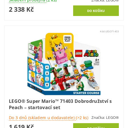
2 338 Kč
Kód:
LEGO71403
LEGO® Super Mario™ 71403 Dobrodružství s
Peach – startovací set
Do 3 dnů (skladem u dodavatele)
(>2 ks)
Značka:
LEGO®
1 619 Kč