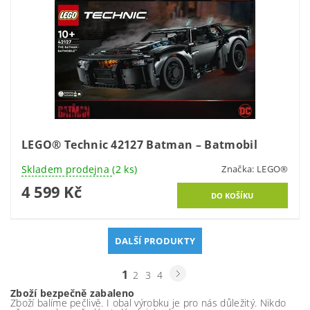
LEGO® Technic 42127 Batman – Batmobil
Skladem prodejna
(2 ks)
Značka:
LEGO®
4 599 Kč
DALŠÍ PRODUKTY
1
2
3
4
Zboží bezpečně zabaleno
Zboží balíme pečlivě. I obal výrobku je pro nás důležitý. Nikdo