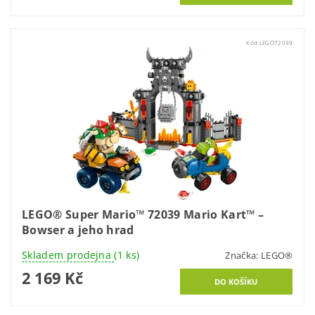
Kód:
LEGO72039
LEGO® Super Mario™ 72039 Mario Kart™ –
Bowser a jeho hrad
Skladem prodejna
(1 ks)
Značka:
LEGO®
2 169 Kč