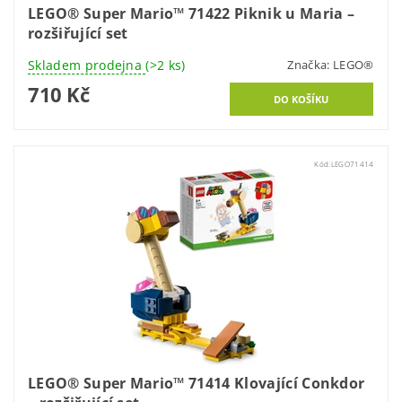
LEGO® Super Mario™ 71422 Piknik u Maria –
rozšiřující set
Skladem prodejna
(>2 ks)
Značka:
LEGO®
710 Kč
Kód:
LEGO71414
LEGO® Super Mario™ 71414 Klovající Conkdor