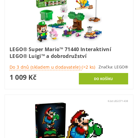
LEGO® Super Mario™ 71440 Interaktivní
LEGO® Luigi™ a dobrodružství
Do 3 dnů (skladem u dodavatele)
(>2 ks)
Značka:
LEGO®
1 009 Kč
Kód:
LEGO71438