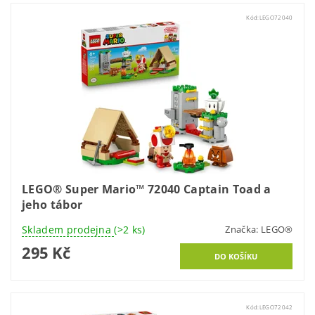
Kód:
LEGO72040
LEGO® Super Mario™ 72040 Captain Toad a
jeho tábor
Skladem prodejna
(>2 ks)
Značka:
LEGO®
295 Kč
Kód:
LEGO72042