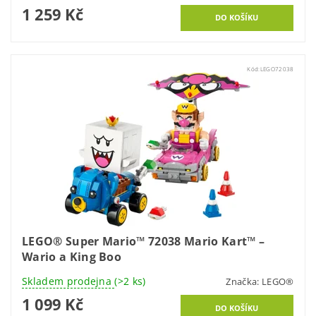
1 259 Kč
Kód:
LEGO72038
LEGO® Super Mario™ 72038 Mario Kart™ –
Wario a King Boo
Skladem prodejna
(>2 ks)
Značka:
LEGO®
1 099 Kč