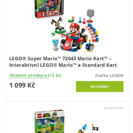
LEGO® Super Mario™ 72043 Mario Kart™ –
Interaktivní LEGO® Mario™ a Standard Kart
Skladem prodejna
(>2 ks)
Značka:
LEGO®
1 099 Kč
Kód:
LEGO71440