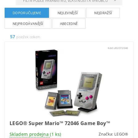
FILTR PODLE PARAMETRŮ, VLASTNOSTÍ A VÝROBCŮ
DOPORUČUJEME
NEJLEVNĚJŠÍ
NEJDRAŽŠÍ
NEJPRODÁVANĚJŠÍ
ABECEDNĚ
57
položek celkem
Kód:
LEGO72046
LEGO® Super Mario™ 72046 Game Boy™
Skladem prodejna
(1 ks)
Značka:
LEGO®