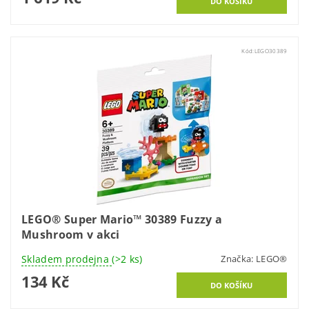
Kód:
LEGO30389
LEGO® Super Mario™ 30389 Fuzzy a
Mushroom v akci
Skladem prodejna
(>2 ks)
Značka:
LEGO®
134 Kč