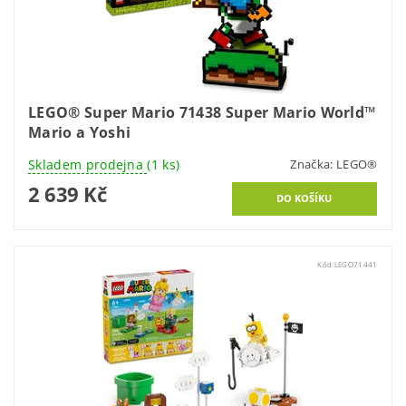
LEGO® Super Mario 71438 Super Mario World™
Mario a Yoshi
Skladem prodejna
(1 ks)
Značka:
LEGO®
2 639 Kč
Kód:
LEGO71441