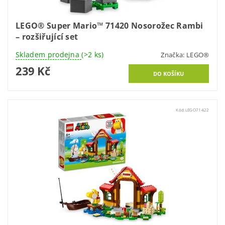
LEGO® Super Mario™ 71420 Nosorožec Rambi
– rozšiřující set
Skladem prodejna
(>2 ks)
Značka:
LEGO®
239 Kč
Kód:
LEGO71422