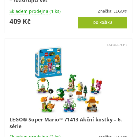
– rozšiřující set
Skladem prodejna
(1 ks)
Značka:
LEGO®
409 Kč
Kód:
LEGO71413
LEGO® Super Mario™ 71413 Akční kostky – 6.
série
Skladem prodejna
(2 ks)
Značka:
LEGO®