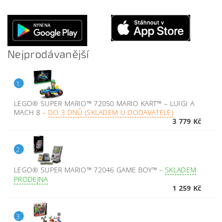
Nejprodávanější
1.
LEGO® SUPER MARIO™ 72050 MARIO KART™ – LUIGI A
MACH 8
–
DO 3 DNŮ (SKLADEM U DODAVATELE)
3 779 Kč
2.
LEGO® SUPER MARIO™ 72046 GAME BOY™
–
SKLADEM
PRODEJNA
1 259 Kč
3.