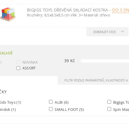
BIGJIGS TOYS DŘEVĚNÁ SKLÁDACÍ KOSTKA
–
DO 3 DN
Rozměry: 8,5x8,5x8,5 cm Věk: 3+ Materiál: dřevo
ZOBRAZIT VÍCE
SKLADĚ
39
Kč
CE
NOVINKA
ASSORT
FILTR PODLE PARAMETRŮ, VLASTNOSTÍ 
ČKY
ids Toys
(1)
ALBI
(6)
Bigjigs 
indok
(1)
SMALL FOOT
(5)
Spin Ma