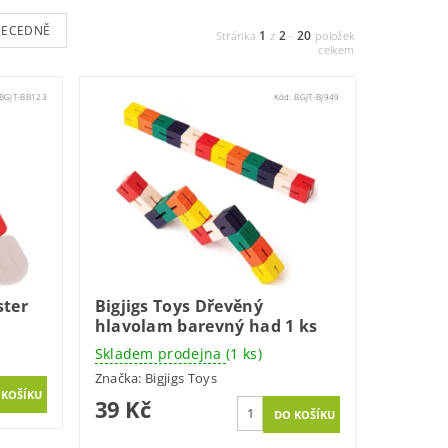
BECEDNĚ
1
2
20
Stránka
z
-
položek
celkem
BGJT-BB123
Kód:
BGJT-BJ949
ster
Bigjigs Toys Dřevěný
hlavolam barevný had 1 ks
Skladem prodejna
(1 ks)
Značka:
Bigjigs Toys
39 Kč