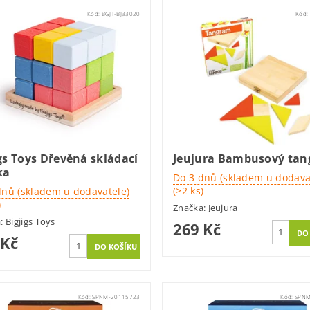
Kód:
BGJT-BJ33020
Kód:
gs Toys Dřevěná skládací
Jeujura Bambusový ta
ka
Do 3 dnů (skladem u dodava
(>2 ks)
dnů (skladem u dodavatele)
)
Značka:
Jeujura
a:
Bigjigs Toys
269 Kč
 Kč
Kód:
SPNM-20115723
Kód:
SPNM