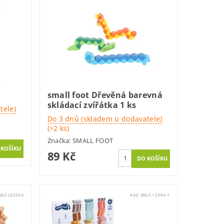
small foot Dřevěná barevná
skládací zvířátka 1 ks
tele)
Do 3 dnů (skladem u dodavatele)
(>2 ks)
Značka:
SMALL FOOT
89 Kč
MLF-LE2934
Kód:
SMLF-12344-1