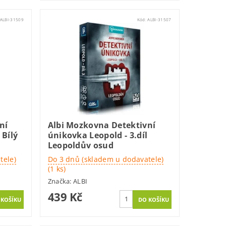
ALBI-31509
Kód:
ALBI-31507
ní
Albi Mozkovna Detektivní
 Bílý
únikovka Leopold - 3.díl
Leopoldův osud
tele)
Do 3 dnů (skladem u dodavatele)
(1 ks)
Značka:
ALBI
439 Kč