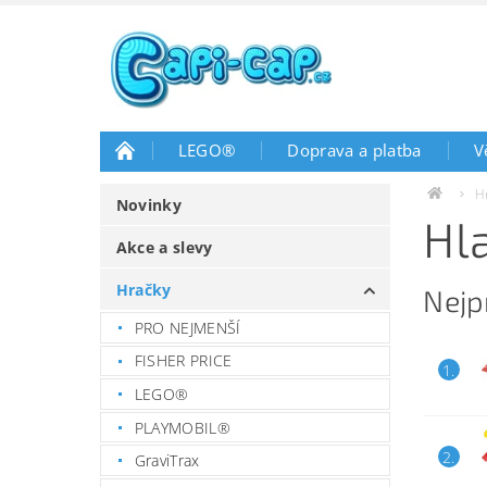
LEGO®
Doprava a platba
V
H
Novinky
Hl
Akce a slevy
Hračky
Nejp
PRO NEJMENŠÍ
FISHER PRICE
1.
LEGO®
PLAYMOBIL®
2.
GraviTrax