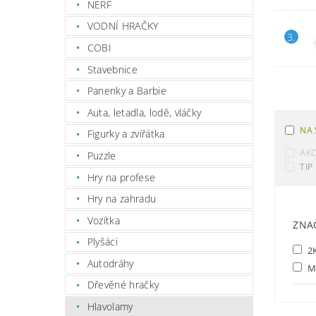
NERF
VODNÍ HRAČKY
3.
COBI
Stavebnice
Panenky a Barbie
Auta, letadla, lodě, vláčky
NA 
Figurky a zvířátka
AK
Puzzle
TIP
Hry na profese
Hry na zahradu
Vozítka
ZNA
Plyšáci
2K
Autodráhy
M
Dřevěné hračky
Hlavolamy