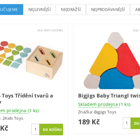
UČUJEME
NEJLEVNĚJŠÍ
NEJDRAŽŠÍ
NEJPRODÁVANĚJŠÍ
A
Kód:
KDST-2D33882
Kód:
 Toys Třídění tvarů a
Bigjigs Baby Triangl twi
v
Skladem prodejna
(1 ks)
em prodejna
(1 ks)
Značka:
Bigjigs Toys
a:
2Kids Toys
189 Kč
 Kč