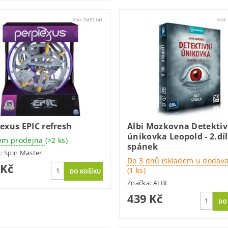
Kód:
SM53141
Kód:
exus EPIC refresh
Albi Mozkovna Detektiv
únikovka Leopold - 2.díl
em prodejna
(>2 ks)
spánek
a:
Spin Master
Do 3 dnů (skladem u dodava
 Kč
(1 ks)
Značka:
ALBI
439 Kč