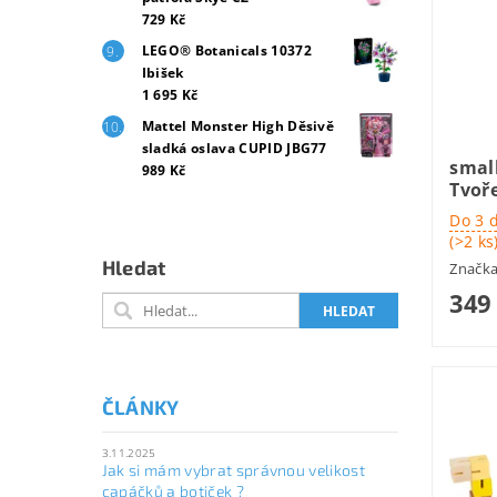
729 Kč
LEGO® Botanicals 10372
Ibišek
1 695 Kč
Mattel Monster High Děsivě
sladká oslava CUPID JBG77
smal
989 Kč
Tvoř
Do 3 
(>2 ks
Hledat
Značk
349
ČLÁNKY
3.11.2025
Jak si mám vybrat správnou velikost
capáčků a botiček ?