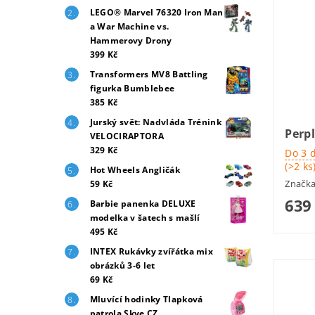
LEGO® Marvel 76320 Iron Man
a War Machine vs.
Hammerovy Drony
399 Kč
Transformers MV8 Battling
figurka Bumblebee
385 Kč
Jurský svět: Nadvláda Trénink
Perpl
VELOCIRAPTORA
329 Kč
Do 3 
(>2 ks
Hot Wheels Angličák
Značk
59 Kč
639
Barbie panenka DELUXE
modelka v šatech s mašlí
495 Kč
INTEX Rukávky zvířátka mix
obrázků 3-6 let
69 Kč
Mluvící hodinky Tlapková
patrola Skye CZ