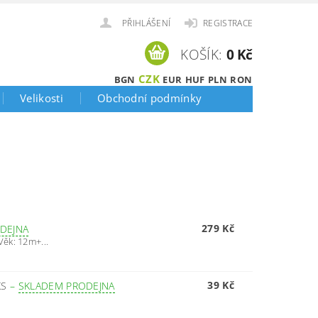
PŘIHLÁŠENÍ
REGISTRACE
KOŠÍK:
0 Kč
CZK
BGN
EUR
HUF
PLN
RON
Velikosti
Obchodní podmínky
279 Kč
DEJNA
ěk: 12m+...
39 Kč
KS
–
SKLADEM PRODEJNA