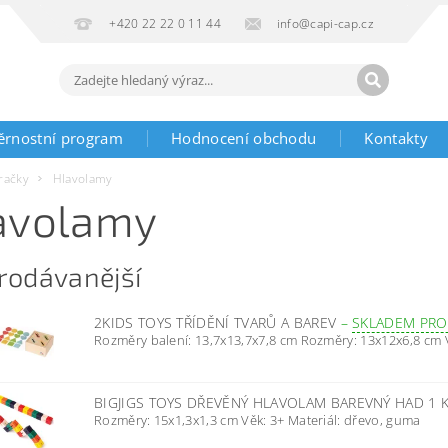
+420 22 22 0 11 44
info@capi-cap.cz
ěrnostní program
Hodnocení obchodu
Kontakty
račky
Hlavolamy
avolamy
rodávanější
2KIDS TOYS TŘÍDĚNÍ TVARŮ A BAREV
–
SKLADEM PRO
Rozměry balení: 13,7x13,7x7,8 cm Rozměry: 13x12x6,8 cm V
BIGJIGS TOYS DŘEVĚNÝ HLAVOLAM BAREVNÝ HAD 1 
Rozměry: 15x1,3x1,3 cm Věk: 3+ Materiál: dřevo, guma