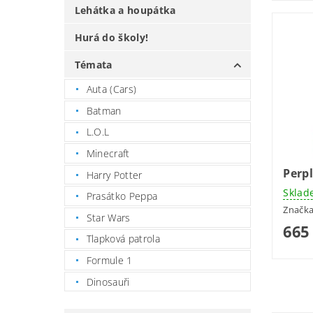
Lehátka a houpátka
Hurá do školy!
Témata
Auta (Cars)
Batman
L.O.L
Minecraft
Perpl
Harry Potter
Sklad
Prasátko Peppa
Značk
Star Wars
665
Tlapková patrola
Formule 1
Dinosauři