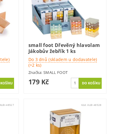
small foot Dřevěný hlavolam
Jákobův žebřík 1 ks
tele)
Do 3 dnů (skladem u dodavatele)
(>2 ks)
Značka:
SMALL FOOT
179 Kč
ALBI-48927
Kód:
ALBI-48928