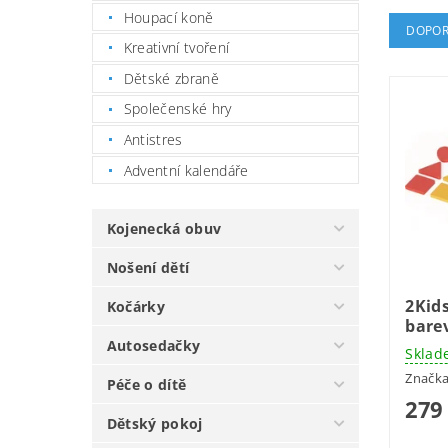
Houpací koně
DOPOR
Kreativní tvoření
Dětské zbraně
Společenské hry
Antistres
Adventní kalendáře
Kojenecká obuv
Nošení dětí
2Kids
Kočárky
bare
Autosedačky
Sklad
Značk
Péče o dítě
279
Dětský pokoj