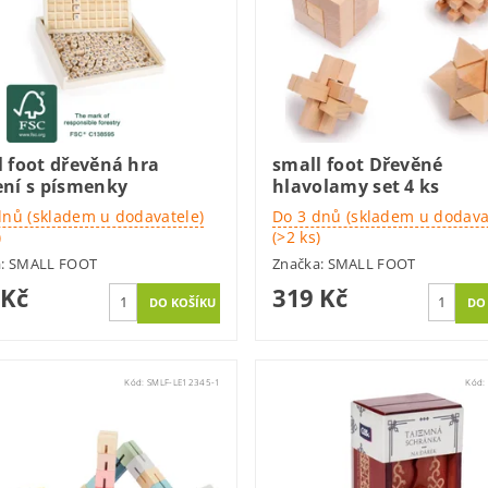
l foot dřevěná hra
small foot Dřevěné
ení s písmenky
hlavolamy set 4 ks
dnů (skladem u dodavatele)
Do 3 dnů (skladem u dodava
)
(>2 ks)
a:
SMALL FOOT
Značka:
SMALL FOOT
 Kč
319 Kč
Kód:
SMLF-LE12345-1
Kód: