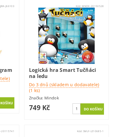
JJRA-J66103
Kód:
MNDK-20150528
ngram
Logická hra Smart Tučňáci
na ledu
tele)
Do 3 dnů (skladem u dodavatele)
(1 ks)
Značka:
Mindok
749 Kč
-20115741
Kód:
SMLF-LE10685-1