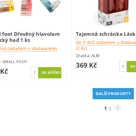
l foot Dřevěný hlavolam
Tajemná schránka Lásk
cký had 1 ks
Do 3 dnů (skladem u dodava
(2 ks)
dnů (skladem u dodavatele)
)
Značka:
ALBI
a:
SMALL FOOT
369 Kč
 Kč
DALŠÍ PRODUKTY
1
2