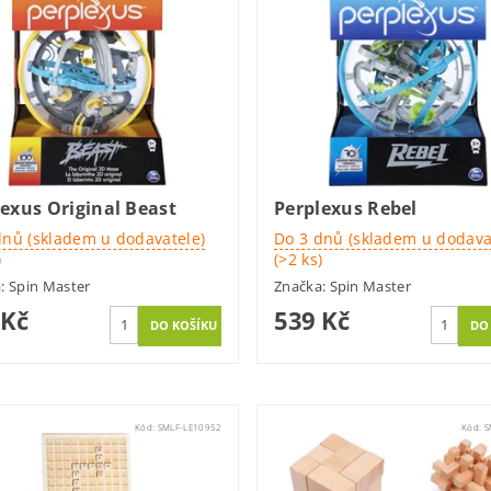
exus Original Beast
Perplexus Rebel
dnů (skladem u dodavatele)
Do 3 dnů (skladem u dodava
)
(>2 ks)
a:
Spin Master
Značka:
Spin Master
 Kč
539 Kč
Kód:
SMLF-LE10952
Kód:
S