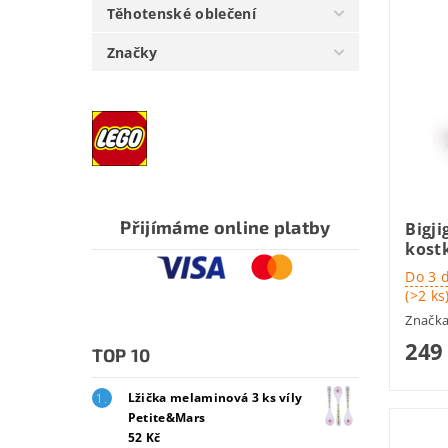
Těhotenské oblečení
Značky
Přijímáme online platby
Bigji
kost
Do 3 
(>2 ks
Značk
249
TOP 10
Lžička melaminová 3 ks víly
Petite&Mars
52 Kč