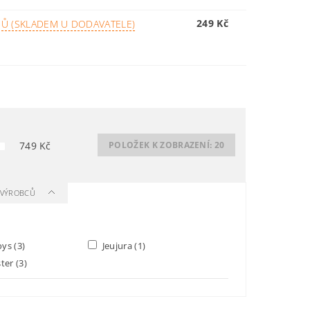
249 Kč
Ů (SKLADEM U DODAVATELE)
749
Kč
POLOŽEK K ZOBRAZENÍ:
20
A VÝROBCŮ
Toys
(3)
Jeujura
(1)
ster
(3)