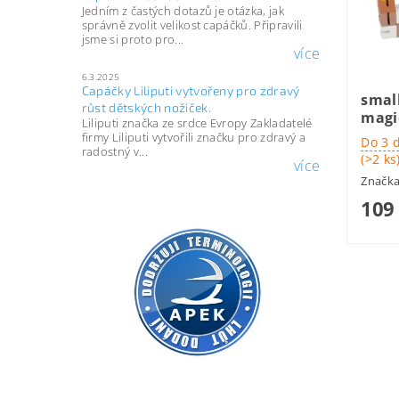
Jedním z častých dotazů je otázka, jak
správně zvolit velikost capáčků. Připravili
jsme si proto pro...
více
6.3.2025
Capáčky Liliputi vytvořeny pro zdravý
smal
růst dětských nožiček.
magi
Liliputi značka ze srdce Evropy Zakladatelé
firmy Liliputi vytvořili značku pro zdravý a
Do 3 
radostný v...
(>2 ks
více
Značk
109