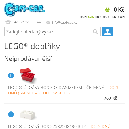
0 Kč
CZK
BGN
EUR
HUF
PLN
RON
+420 22 22 0 11 44
info@capi-cap.cz
LEGO® doplňky
Nejprodávanější
1.
LEGO® ÚLOŽNÝ BOX S ORGANIZÉREM - ČERVENÁ
–
DO 3
DNŮ (SKLADEM U DODAVATELE)
769 Kč
2.
LEGO® ÚLOŽNÝ BOX 375X250X180 BÍLÝ
–
DO 3 DNŮ