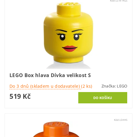
Kód:
LSTR-HGS
LEGO Box hlava Dívka velikost S
Do 3 dnů (skladem u dodavatele)
(2 ks)
Značka:
LEGO
519 Kč
Kód:
LSHHS