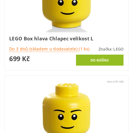
LEGO Box hlava Chlapec velikost L
Do 3 dnů (skladem u dodavatele)
(1 ks)
Značka:
LEGO
699 Kč
Kód:
LSTR-HBS