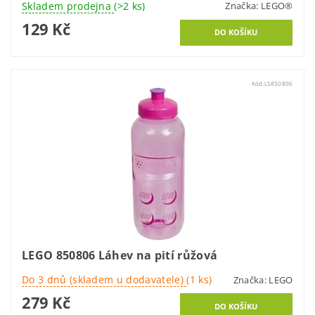
Skladem prodejna
(>2 ks)
Značka:
LEGO®
129 Kč
Kód:
LS850806
LEGO 850806 Láhev na pití růžová
Do 3 dnů (skladem u dodavatele)
(1 ks)
Značka:
LEGO
279 Kč