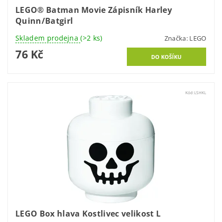
LEGO® Batman Movie Zápisník Harley
Quinn/Batgirl
Skladem prodejna
(>2 ks)
Značka:
LEGO
76 Kč
Kód:
LSHKL
LEGO Box hlava Kostlivec velikost L