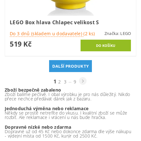
LEGO Box hlava Chlapec velikost S
Do 3 dnů (skladem u dodavatele)
(2 ks)
Značka:
LEGO
519 Kč
DALŠÍ PRODUKTY
1
...
2
3
9
Zboží bezpečně zabaleno
Zboží balíme pečlivě. I obal výrobku je pro nás důležitý. Nikdo
přece nechce předávat dárek jak z bazaru.
Jednoduchá výměna nebo reklamace
Někdy se prostě netrefíte do vkusu. I kvalitní zboží se může
rozbít. Ale reklamace i vrácení u nás bude hračka.
Dopravné nízké nebo zdarma
Dopravné už od 45 Kč nebo dokonce zdarma dle výše nákupu
- výdejní místa od 1500 Kč, kurýr od 2500 Kč.