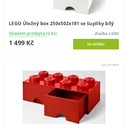
LEGO Úložný box 250x502x181 se šuplíky bílý
Skladem prodejna
(2 ks)
Značka:
LEGO
1 499 Kč
Kód:
LSTR-B8DR