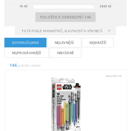
76
Kč
3839
Kč
POLOŽEK K ZOBRAZENÍ:
146
FILTR PODLE PARAMETRŮ, VLASTNOSTÍ A VÝROBCŮ
DOPORUČUJEME
NEJLEVNĚJŠÍ
NEJDRAŽŠÍ
NEJPRODÁVANĚJŠÍ
ABECEDNĚ
146
položek celkem
Kód:
LK53116