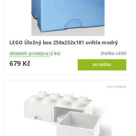
LEGO Úložný box 250x252x181 světle modrý
Skladem prodejna
(2 ks)
Značka:
LEGO
679 Kč
Kód:
LSTR-B8DW