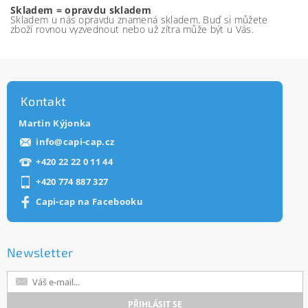
Skladem = opravdu skladem
Skladem u nás opravdu znamená skladem. Buď si můžete
zboží rovnou vyzvednout nebo už zítra může být u Vás.
Kontakt
Martin Kýjonka
info
@
capi-cap.cz
+420 22 22 0 11 44
+420 774 887 327
Capi-cap na Facebooku
Newsletter