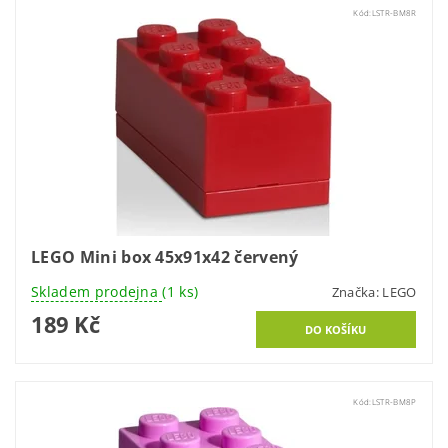
Kód:
LSTR-BM8R
LEGO Mini box 45x91x42 červený
Skladem prodejna
(1 ks)
Značka:
LEGO
189 Kč
Kód:
LSTR-BM8P