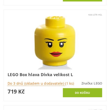
Kód:
LSTR-HGL
LEGO Box hlava Dívka velikost L
Do 3 dnů (skladem u dodavatele)
(1 ks)
Značka:
LEGO
719 Kč