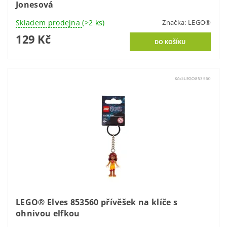
Jonesová
Skladem prodejna
(>2 ks)
Značka:
LEGO®
129 Kč
Kód:
LEGO853560
LEGO® Elves 853560 přívěšek na klíče s
ohnivou elfkou