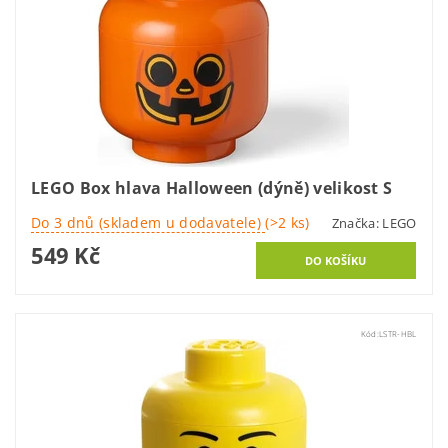
LEGO Box hlava Halloween (dýně) velikost S
Do 3 dnů (skladem u dodavatele)
(>2 ks)
Značka:
LEGO
549 Kč
Kód:
LSTR-HBL