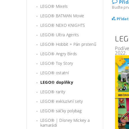
Při
LEGO® Mixels
Buďte prv
LEGO® BATMAN Movie
Přida
LEGO® NEXO KNIGHTS
LEGO® Ultra Agents
LEG
LEGO® Hobbit + Pán prstenů
Podíve
2022.
LEGO® Angry Birds
LEGO® Toy Story
LEGO® ostatní
LEGO® doplňky
LEGO® rarity
LEGO® exkluzivní sety
LEGO® sáčky polybag
LEGO® | Disney Mickey a
kamarádi