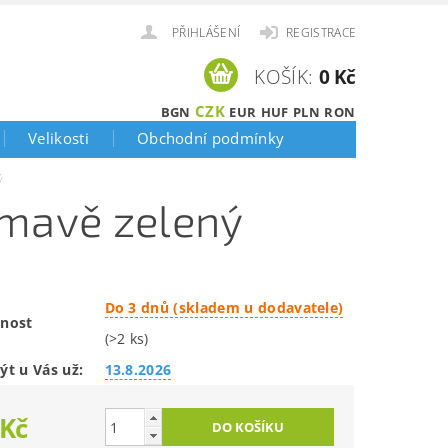
PŘIHLÁŠENÍ
REGISTRACE
KOŠÍK:
0 Kč
CZK
BGN
EUR
HUF
PLN
RON
Velikosti
Obchodní podmínky
ý
tmavě zelený
Do 3 dnů (skladem u dodavatele)
nost
(>2 ks)
ýt u Vás už:
13.8.2026
 Kč