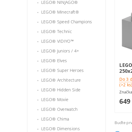
LEGO® NINJAGO®
LEGO® Minecraft®
LEGO® Speed Champions
LEGO® Technic
LEGO® VIDIYO™
LEGO® Juniors / 4+
LEGO® Elves
LEGO
LEGO® Super Heroes
250x
Do 3 
LEGO® Architecture
(>2 ks
LEGO® Hidden Side
Značk
649
LEGO® Movie
LEGO® Overwatch
LEGO® Chima
Buďte prv
LEGO® Dimensions