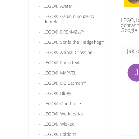
LEGO® Avatar
LEGO® Gábinin kouzelný
LEGO, l
domek
ochrann
Google 
LEGO® DREAMZzz™
LEGO® Sonic the Hedgehog™
LEGO® Animal Crossing™
LEGO® Fortnite®
J
LEGO® MARVEL
LEGO® DC Batman™
LEGO® Bluey
LEGO® One Piece
LEGO® Wednesday
LEGO® Wicked
LEGO® Editions