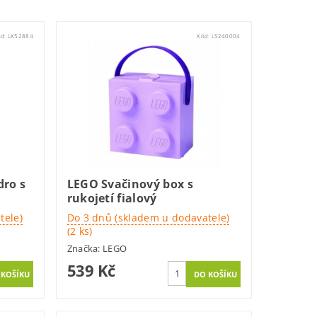
ód:
LK52884
Kód:
LS240004
dro s
LEGO Svačinový box s
rukojetí fialový
tele)
Do 3 dnů (skladem u dodavatele)
(2 ks)
Značka:
LEGO
539 Kč