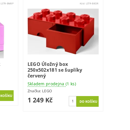
:
LSTR-BM8P
Kód:
LSTR-B8DR
2
LEGO Úložný box
250x502x181 se šuplíky
červený
Skladem prodejna
(1 ks)
Značka:
LEGO
1 249 Kč