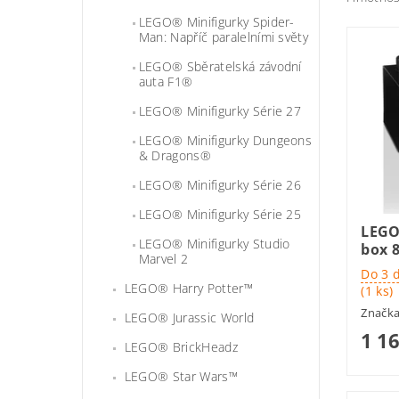
LEGO® Minifigurky Spider-
Man: Napříč paralelními světy
LEGO® Sběratelská závodní
auta F1®
LEGO® Minifigurky Série 27
LEGO® Minifigurky Dungeons
& Dragons®
LEGO® Minifigurky Série 26
LEGO® Minifigurky Série 25
LEGO
LEGO® Minifigurky Studio
box 
Marvel 2
Do 3 
LEGO® Harry Potter™
(1 ks)
Značk
LEGO® Jurassic World
1 1
LEGO® BrickHeadz
LEGO® Star Wars™