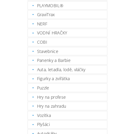
PLAYMOBIL®
GraviTrax
NERF
VODNÍ HRAČKY
COBI
Stavebnice
Panenky a Barbie
Auta, letadla, lodě, vláčky
Figurky a zvířátka
Puzzle
Hry na profese
Hry na zahradu
Vozítka
Plyšáci
Autodráhy