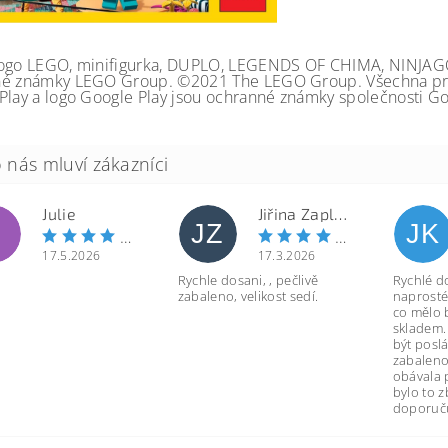
ogo LEGO, minifigurka, DUPLO, LEGENDS OF CHIMA, NINJA
é známky LEGO Group. ©2021 The LEGO Group. Všechna prá
Play a logo Google Play jsou ochranné známky společnosti Go
Julie
Jiřina Zapletalová
JZ
JK
17.5.2026
17.3.2026
Rychle dosani, , pečlivě
Rychlé d
zabaleno, velikost sedí.
naprosté
co mělo 
skladem.
být poslá
zabaleno
obávala 
bylo to 
doporuču