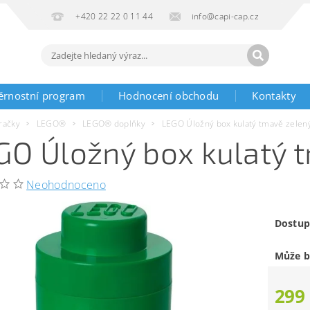
+420 22 22 0 11 44
info@capi-cap.cz
ěrnostní program
Hodnocení obchodu
Kontakty
račky
LEGO®
LEGO® doplňky
LEGO Úložný box kulatý tmavě zelen
GO Úložný box kulatý 
Neohodnoceno
Dostup
Může b
299