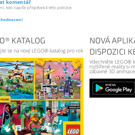
dat komentář
ní, kdo napíše příspěvek k této položce.
t hodnocení
O® KATALOG
NOVÁ APLIK
DISPOZICI 
jte se na nový LEGO® katalog pro rok
Vdechněte LEGO® kat
rozšířené reality si
zábavné 3D animace 