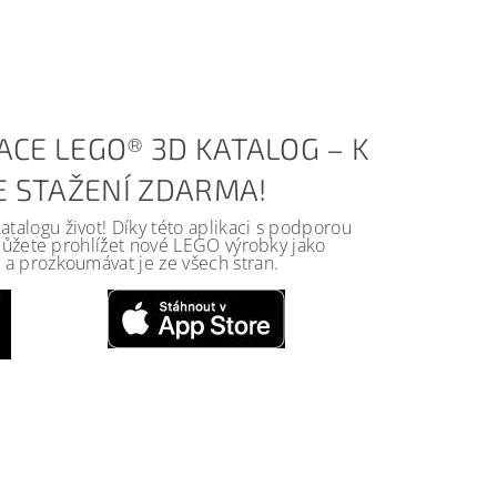
ACE LEGO® 3D KATALOG – K
KE STAŽENÍ ZDARMA!
alogu život! Díky této aplikaci s podporou
 můžete prohlížet nové LEGO výrobky jako
a prozkoumávat je ze všech stran.