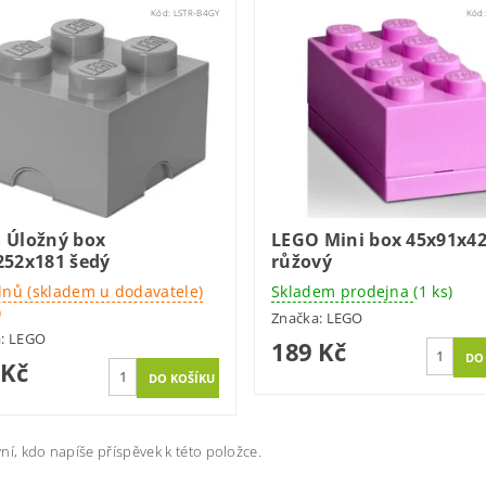
Kód:
LSTR-B4GY
Kód
 Úložný box
LEGO Mini box 45x91x4
252x181 šedý
růžový
dnů (skladem u dodavatele)
Skladem prodejna
(1 ks)
)
Značka:
LEGO
a:
LEGO
189 Kč
 Kč
ní, kdo napíše příspěvek k této položce.