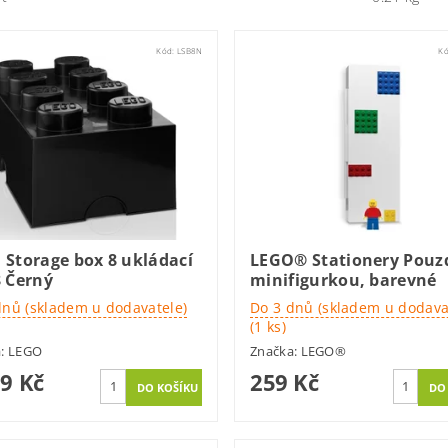
Kód:
LSB8N
K
 Storage box 8 ukládací
LEGO® Stationery Pouz
8 Černý
minifigurkou, barevné
dnů (skladem u dodavatele)
Do 3 dnů (skladem u dodava
(1 ks)
a:
LEGO
Značka:
LEGO®
69 Kč
259 Kč