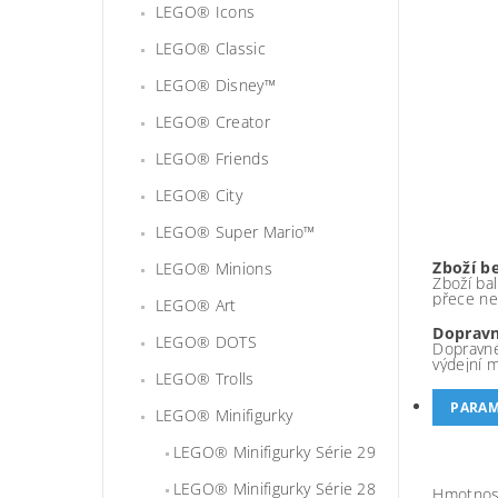
LEGO® Icons
LEGO® Classic
LEGO® Disney™
LEGO® Creator
LEGO® Friends
LEGO® City
LEGO® Super Mario™
Zboží b
LEGO® Minions
Zboží bal
přece ne
LEGO® Art
Dopravn
LEGO® DOTS
Dopravné
výdejní 
LEGO® Trolls
PARAM
LEGO® Minifigurky
LEGO® Minifigurky Série 29
LEGO® Minifigurky Série 28
Hmotnos