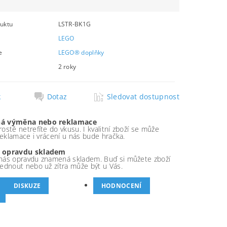
uktu
LSTR-BK1G
LEGO
e
LEGO® doplňky
2 roky
k
Dotaz
Sledovat dostupnost
á výměna nebo reklamace
ostě netrefíte do vkusu. I kvalitní zboží se může
 reklamace i vrácení u nás bude hračka.
 opravdu skladem
nás opravdu znamená skladem. Buď si můžete zboží
ednout nebo už zítra může být u Vás.
DISKUZE
HODNOCENÍ