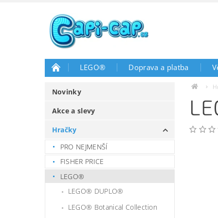
LEGO®
Doprava a platba
V
H
Novinky
LE
Akce a slevy
Hračky
PRO NEJMENŠÍ
FISHER PRICE
LEGO®
LEGO® DUPLO®
LEGO® Botanical Collection