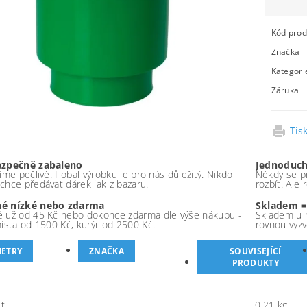
Kód prod
Značka
Kategori
Záruka
Tis
ezpečně zabaleno
Jednoduch
íme pečlivě. I obal výrobku je pro nás důležitý. Nikdo
Někdy se pr
chce předávat dárek jak z bazaru.
rozbít. Ale
é nízké nebo zdarma
Skladem =
 už od 45 Kč nebo dokonce zdarma dle výše nákupu -
Skladem u 
místa od 1500 Kč, kurýr od 2500 Kč.
rovnou vyzv
ETRY
ZNAČKA
SOUVISEJÍCÍ
PRODUKTY
t
0.21 kg