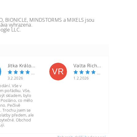
GO, BIONICLE, MINDSTORMS a MIXELS jsou
va vyhrazena.
ogle LLC.
Jitka Královcová
Valta Richard
VR
3.2.2026
1.2.2026
odání. Vše v
m pořádku. Vše,
být skladem, bylo
 Posláno, co mělo
no. Pečlivě
. Trochu jsem se
platby předem, ale
zbytečné. Obchod
ji.