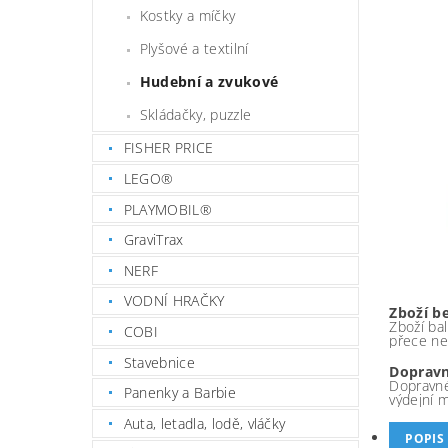
Kostky a míčky
Plyšové a textilní
Hudební a zvukové
Skládačky, puzzle
FISHER PRICE
LEGO®
PLAYMOBIL®
GraviTrax
NERF
VODNÍ HRAČKY
Zboží b
Zboží bal
COBI
přece ne
Stavebnice
Dopravn
Dopravné
Panenky a Barbie
výdejní 
Auta, letadla, lodě, vláčky
POPIS