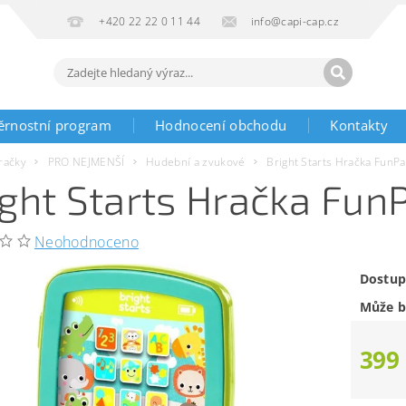
+420 22 22 0 11 44
info@capi-cap.cz
ěrnostní program
Hodnocení obchodu
Kontakty
račky
PRO NEJMENŠÍ
Hudební a zvukové
Bright Starts Hračka FunP
ight Starts Hračka Fun
Neohodnoceno
Dostup
Může b
399