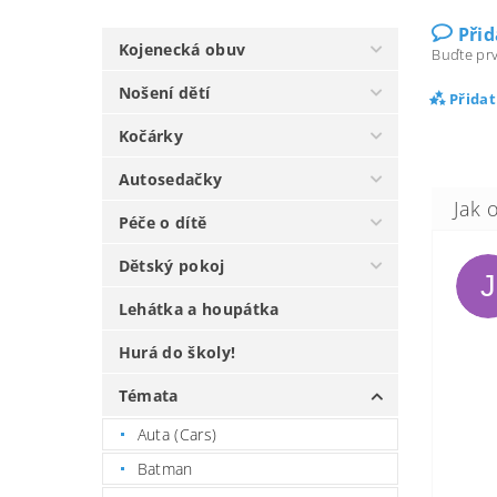
Při
Kojenecká obuv
Buďte prv
Nošení dětí
Přida
Kočárky
Autosedačky
Péče o dítě
Dětský pokoj
J
Lehátka a houpátka
Hurá do školy!
Témata
Auta (Cars)
Batman