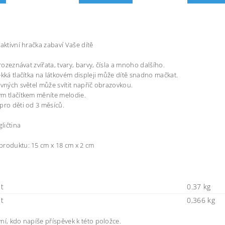
raktivní hračka zabaví Vaše dítě
 rozeznávat zvířata, tvary, barvy, čísla a mnoho dalšího.
ěkká tlačítka na látkovém displeji může dítě snadno mačkat.
evných světel může svítit napříč obrazovkou.
m tlačítkem měníte melodie.
pro děti od 3 měsíců.
gličtina
roduktu: 15 cm x 18 cm x 2 cm
t
0.37 kg
t
0,366 kg
ní, kdo napíše příspěvek k této položce.