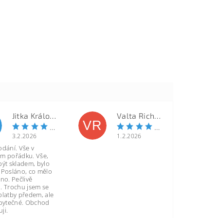
Jitka Královcová
Valta Richard
VR
3.2.2026
1.2.2026
odání. Vše v
m pořádku. Vše,
být skladem, bylo
 Posláno, co mělo
no. Pečlivě
. Trochu jsem se
platby předem, ale
zbytečné. Obchod
ji.