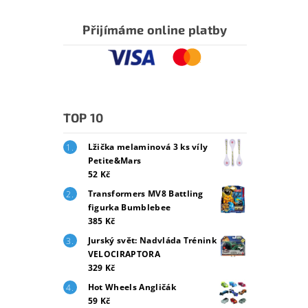
Přijímáme online platby
TOP 10
Lžička melaminová 3 ks víly
Petite&Mars
52 Kč
Transformers MV8 Battling
figurka Bumblebee
385 Kč
Jurský svět: Nadvláda Trénink
VELOCIRAPTORA
329 Kč
Hot Wheels Angličák
59 Kč