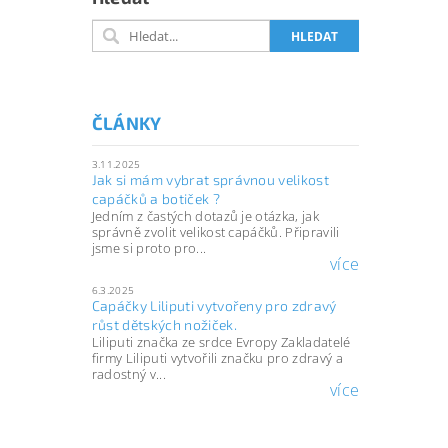
ČLÁNKY
3.11.2025
Jak si mám vybrat správnou velikost
capáčků a botiček ?
Jedním z častých dotazů je otázka, jak
správně zvolit velikost capáčků. Připravili
jsme si proto pro...
více
6.3.2025
Capáčky Liliputi vytvořeny pro zdravý
růst dětských nožiček.
Liliputi značka ze srdce Evropy Zakladatelé
firmy Liliputi vytvořili značku pro zdravý a
radostný v...
více