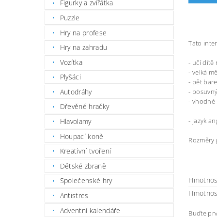
Figurky a zvířátka
Puzzle
Hry na profese
Tato inte
Hry na zahradu
Vozítka
- učí dítě
- velká m
Plyšáci
- pět bar
Autodráhy
- posuvný
- vhodné 
Dřevěné hračky
- jazyk an
Hlavolamy
Houpací koně
Rozměry p
Kreativní tvoření
Dětské zbraně
Hmotnos
Společenské hry
Hmotnos
Antistres
Adventní kalendáře
Buďte prv