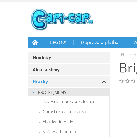
LEGO®
Doprava a platba
V
H
Novinky
Br
Akce a slevy
Hračky
PRO NEJMENŠÍ
Závěsné hračky a kolotoče
Chrastítka a kousátka
Hračky do vody
Knížky a leporela