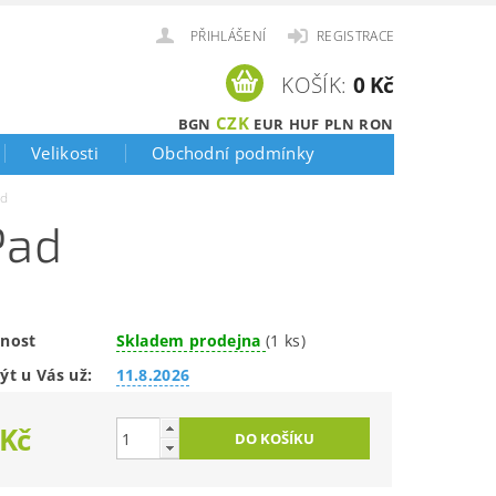
PŘIHLÁŠENÍ
REGISTRACE
KOŠÍK:
0 Kč
CZK
BGN
EUR
HUF
PLN
RON
Velikosti
Obchodní podmínky
ad
Pad
nost
Skladem prodejna
(1 ks)
ýt u Vás už:
11.8.2026
 Kč