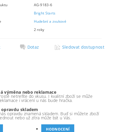
uktu
AG-9183-6
Bright Starts
e
Hudební a zvukové
2 roky
k
Dotaz
Sledovat dostupnost
á výměna nebo reklamace
ostě netrefíte do vkusu. I kvalitní zboží se může
 reklamace i vrácení u nás bude hračka.
 opravdu skladem
nás opravdu znamená skladem. Buď si můžete zboží
ednout nebo už zítra může být u Vás.
HODNOCENÍ