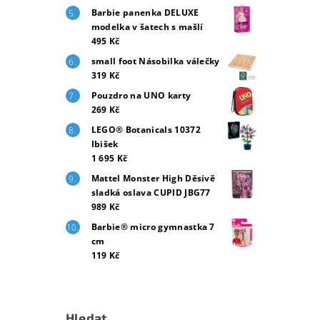
Barbie panenka DELUXE
modelka v šatech s mašlí
495 Kč
small foot Násobilka válečky
319 Kč
Pouzdro na UNO karty
269 Kč
LEGO® Botanicals 10372
Ibišek
1 695 Kč
Mattel Monster High Děsivě
sladká oslava CUPID JBG77
989 Kč
Barbie® micro gymnastka 7
cm
119 Kč
Hledat