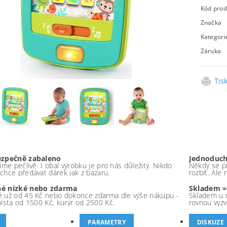
Kód prod
Značka
Kategori
Záruka
Tis
ezpečně zabaleno
Jednoduch
íme pečlivě. I obal výrobku je pro nás důležitý. Nikdo
Někdy se pr
chce předávat dárek jak z bazaru.
rozbít. Ale
é nízké nebo zdarma
Skladem =
 už od 45 Kč nebo dokonce zdarma dle výše nákupu -
Skladem u 
místa od 1500 Kč, kurýr od 2500 Kč.
rovnou vyzv
PARAMETRY
DISKUZE