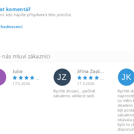
dat komentář
ní, kdo napíše příspěvek k této položce.
t hodnocení
Julie
Jiřina Zapletalová
JZ
JK
17.5.2026
17.3.2026
Rychle dosani, , pečlivě
Rychlé d
zabaleno, velikost sedí.
naprosté
co mělo 
skladem.
být poslá
zabaleno
obávala 
bylo to 
doporuču