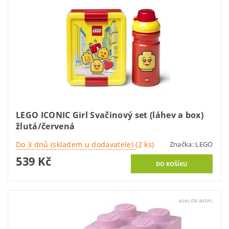
LEGO ICONIC Girl Svačinový set (láhev a box)
žlutá/červená
Do 3 dnů (skladem u dodavatele)
(2 ks)
Značka:
LEGO
539 Kč
Kód:
LSTR-B4DPL