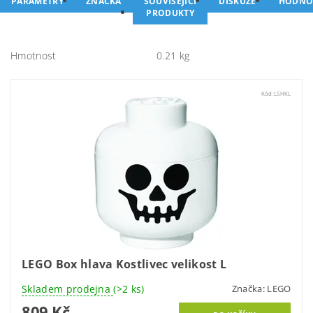
PARAMETRY
ZNAČKA
SOUVISEJÍCÍ
DISKUZE
HODNO
PRODUKTY
Hmotnost
0.21 kg
Kód:
LSHKL
LEGO Box hlava Kostlivec velikost L
Skladem prodejna
(>2 ks)
Značka:
LEGO
809 Kč