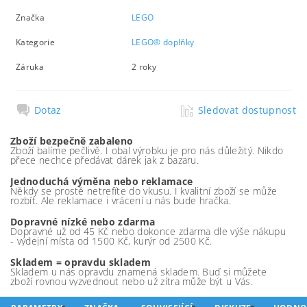
Značka
LEGO
Kategorie
LEGO® doplňky
Záruka
2 roky
Dotaz
Sledovat dostupnost
Zboží bezpečně zabaleno
Zboží balíme pečlivě. I obal výrobku je pro nás důležitý. Nikdo
přece nechce předávat dárek jak z bazaru.
Jednoduchá výměna nebo reklamace
Někdy se prostě netrefíte do vkusu. I kvalitní zboží se může
rozbít. Ale reklamace i vrácení u nás bude hračka.
Dopravné nízké nebo zdarma
Dopravné už od 45 Kč nebo dokonce zdarma dle výše nákupu
- výdejní místa od 1500 Kč, kurýr od 2500 Kč.
Skladem = opravdu skladem
Skladem u nás opravdu znamená skladem. Buď si můžete
zboží rovnou vyzvednout nebo už zítra může být u Vás.