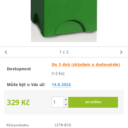
1
z 2
Do 3 dnů (skladem u dodavatele)
Dostupnost
(>2 ks)
Může být u Vás už:
14.8.2026
329 Kč
Kód produktu
LSTR-B1G