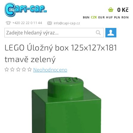
0 Kč
CZK
BGN
EUR
HUF
PLN
RON
+420 22 22 0 11 44
info@capi-cap.cz
LEGO Úložný box 125x127x181
tmavě zelený
Neohodnoceno