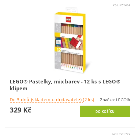
Kód:
LK52064
LEGO® Pastelky, mix barev - 12 ks s LEGO®
klipem
Do 3 dnů (skladem u dodavatele)
(2 ks)
Značka:
LEGO®
329 Kč
Kód:
LS581725