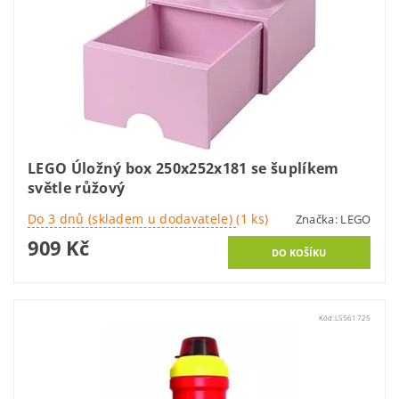
LEGO Úložný box 250x252x181 se šuplíkem
světle růžový
Do 3 dnů (skladem u dodavatele)
(1 ks)
Značka:
LEGO
909 Kč
Kód:
LS561725