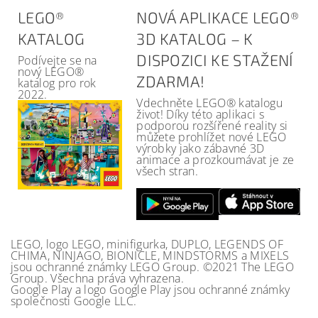
LEGO®
NOVÁ APLIKACE LEGO®
KATALOG
3D KATALOG – K
DISPOZICI KE STAŽENÍ
Podívejte se na
nový LEGO®
ZDARMA!
katalog pro rok
2022.
Vdechněte LEGO® katalogu
život! Díky této aplikaci s
podporou rozšířené reality si
můžete prohlížet nové LEGO
výrobky jako zábavné 3D
animace a prozkoumávat je ze
všech stran.
LEGO, logo LEGO, minifigurka, DUPLO, LEGENDS OF
CHIMA, NINJAGO, BIONICLE, MINDSTORMS a MIXELS
jsou ochranné známky LEGO Group. ©2021 The LEGO
Group. Všechna práva vyhrazena.
Google Play a logo Google Play jsou ochranné známky
společnosti Google LLC.