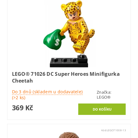
LEGO® 71026 DC Super Heroes Minifigurka
Cheetah
Do 3 dnů (skladem u dodavatele)
Značka:
LEGO®
(>2 ks)
369 Kč
Kód:
LEGO71008-13