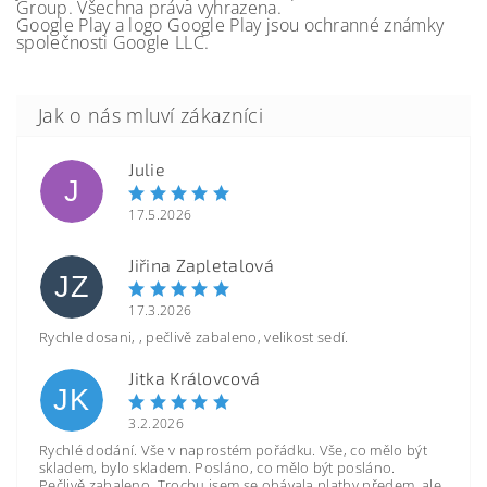
Group. Všechna práva vyhrazena.
Google Play a logo Google Play jsou ochranné známky
společnosti Google LLC.
Julie
J
17.5.2026
Jiřina Zapletalová
JZ
17.3.2026
Rychle dosani, , pečlivě zabaleno, velikost sedí.
Jitka Královcová
JK
3.2.2026
Rychlé dodání. Vše v naprostém pořádku. Vše, co mělo být
skladem, bylo skladem. Posláno, co mělo být posláno.
Pečlivě zabaleno. Trochu jsem se obávala platby předem, ale