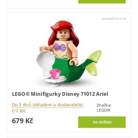
Kód:
LEGO71012-18
LEGO® Minifigurky Disney 71012 Ariel
Do 3 dnů (skladem u dodavatele)
Značka:
LEGO®
(>2 ks)
679 Kč