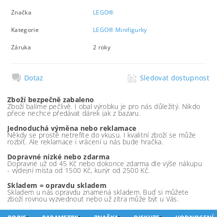
Značka
LEGO®
Kategorie
LEGO® Minifigurky
Záruka
2 roky
Dotaz
Sledovat dostupnost
Zboží bezpečně zabaleno
Zboží balíme pečlivě. I obal výrobku je pro nás důležitý. Nikdo
přece nechce předávat dárek jak z bazaru.
Jednoduchá výměna nebo reklamace
Někdy se prostě netrefíte do vkusu. I kvalitní zboží se může
rozbít. Ale reklamace i vrácení u nás bude hračka.
Dopravné nízké nebo zdarma
Dopravné už od 45 Kč nebo dokonce zdarma dle výše nákupu
- výdejní místa od 1500 Kč, kurýr od 2500 Kč.
Skladem = opravdu skladem
Skladem u nás opravdu znamená skladem. Buď si můžete
zboží rovnou vyzvednout nebo už zítra může být u Vás.