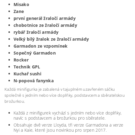
Misako
Zane
první generál žraločí armády
chobotnice ze žraločí armády
rybář žraločí armády
Velký bílý žralok ze žraločí armády
Garmadon ze vzpomínek
Sopečný Garmadon
Rocker
Technik GPL
Kuchař sushi
N-popová fanynka
Každá minifigurka je zabalená v tajuplném uzavřeném sáčku
společně s jedním nebo více doplňky, podstavcem a sběratelskou
brožurkou.
Každá z minifigurek vychází s jedním nebo více doplňky,
navíc s podstavcem a brožurkou pro sběratele.
Obsahuje dvě verze Lloyda, tři verze Garmadona a verze
Nyi a Kaie, které jsou novinkou pro srpen 2017.