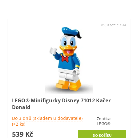
Kód:
LEGO71012-10
LEGO® Minifigurky Disney 71012 Kačer
Donald
Do 3 dnů (skladem u dodavatele)
Značka:
LEGO®
(>2 ks)
539 Kč