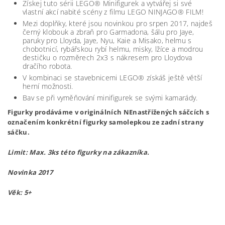
Získej tuto sérii LEGO® Minifigurek a vytvářej si své
vlastní akcí nabité scény z filmu LEGO NINJAGO® FILM!
Mezi doplňky, které jsou novinkou pro srpen 2017, najdeš
černý klobouk a zbraň pro Garmadona, šálu pro Jaye,
paruky pro Lloyda, Jaye, Nyu, Kaie a Misako, helmu s
chobotnicí, rybářskou rybí helmu, misky, lžíce a modrou
destičku o rozměrech 2x3 s nákresem pro Lloydova
dračího robota.
V kombinaci se stavebnicemi LEGO® získáš ještě větší
herní možnosti.
Bav se při vyměňování minifigurek se svými kamarády.
Figurky prodáváme v originálních NEnastřižených sáčcích s
označením konkrétní figurky samolepkou ze zadní strany
sáčku.
Limit: Max. 3ks této figurky na zákazníka.
Novinka 2017
Věk: 5+
Lego71019