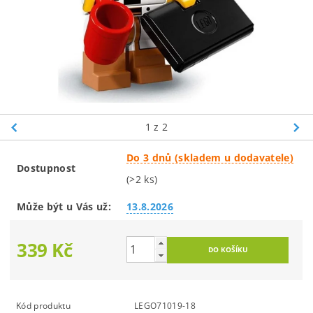
1
z 2
Do 3 dnů (skladem u dodavatele)
Dostupnost
(>2 ks)
Může být u Vás už:
13.8.2026
339 Kč
Kód produktu
LEGO71019-18