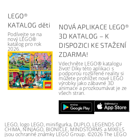
LEGO®
KATALOG děti
NOVÁ APLIKACE LEGO®
Podívejte se na
3D KATALOG – K
nový LEGO®
katalog pro rok
DISPOZICI KE STAŽENÍ
2026.
ZDARMA!
Vdechněte LEGO® katalogu
život! Díky této aplikaci s
podporou rozšířené reality si
můžete prohlížet nové LEGO
výrobky jako zábavné 3D
animace a prozkoumávat je ze
všech stran.
LEGO, logo LEGO, minifigurka, DUPLO, LEGENDS OF
CHIMA, NINJAGO, BIONICLE, MINDSTORMS a MIXELS
jsou ochranné známky LEGO Group. ©2026 The LEGO