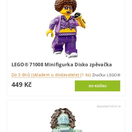
LEGO® 71008 Minifigurka Disko zpěvačka
Do 3 dnů (skladem u dodavatele)
(1 ks)
Značka:
LEGO®
449 Kč
Kód:
LEGO71010-14