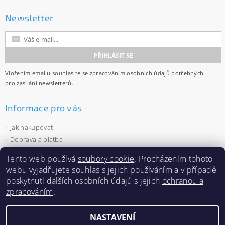
Newsletter
Vložením emailu souhlasíte se
zpracováním osobních údajů
potřebných
pro zasílání newsletterů.
Informace pro vás
Jak nakupovat
Doprava a platba
Obchodní podmínky
Tento web používá
soubory cookie
. Procházením tohoto
Ochrana osobních údajů
webu vyjadřujete souhlas s jejich používáním a v případě
Velkoobchod
poskytnutí dalších osobních údajů s jejich
ochranou a
Zásady používání souborů cookies
zpracováním
.
NASTAVENÍ