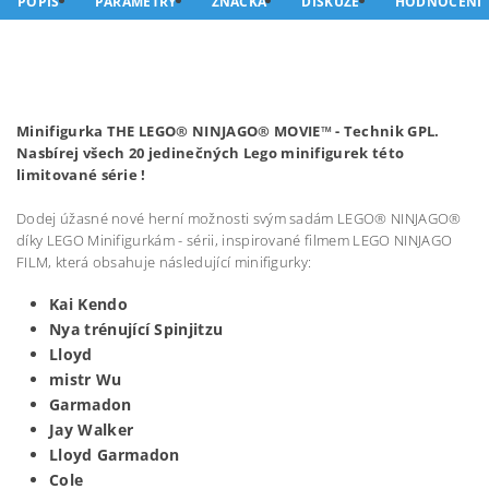
POPIS
PARAMETRY
ZNAČKA
DISKUZE
HODNOCENÍ
Minifigurka THE LEGO® NINJAGO® MOVIE™ -
Technik GPL
.
Nasbírej všech 20 jedinečných Lego minifigurek této
limitované série !
Dodej úžasné nové herní možnosti svým sadám LEGO® NINJAGO®
díky LEGO Minifigurkám - sérii, inspirované filmem LEGO NINJAGO
FILM, která obsahuje následující minifigurky:
Kai Kendo
Nya trénující Spinjitzu
Lloyd
mistr Wu
Garmadon
Jay Walker
Lloyd Garmadon
Cole