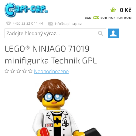
0 Kč
CZK
BGN
EUR
HUF
PLN
RON
+420 22 22 0 11 44
info@capi-cap.cz
LEGO® NINJAGO 71019
minifigurka Technik GPL
Neohodnoceno