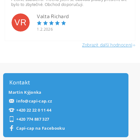
bylo to zbytečné. Obchod doporučuji.
Valta Richard
VR
1.2.2026
Zobrazit další hodnocení
Kontakt
Martin Kýjonka
info
@
capi-cap.cz
+420 22 22 0 11 44
+420 774 887 327
Capi-cap na Facebooku