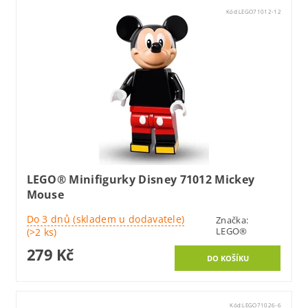
Kód:
LEGO71012-12
LEGO® Minifigurky Disney 71012 Mickey
Mouse
Do 3 dnů (skladem u dodavatele)
Značka:
LEGO®
(>2 ks)
279 Kč
Kód:
LEGO71026-6