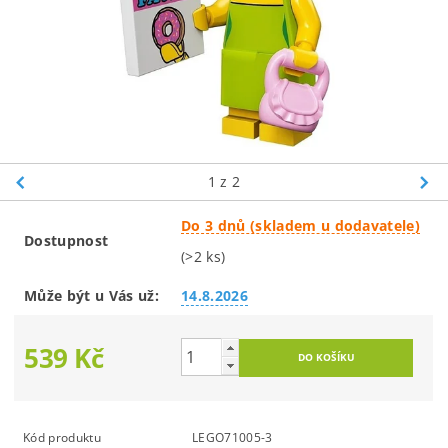
1
z 2
Do 3 dnů (skladem u dodavatele)
Dostupnost
(>2 ks)
Může být u Vás už:
14.8.2026
539 Kč
Kód produktu
LEGO71005-3