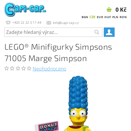
0 Kč
CZK
BGN
EUR
HUF
PLN
RON
+420 22 22 0 11 44
info@capi-cap.cz
LEGO® Minifigurky Simpsons
71005 Marge Simpson
Neohodnoceno