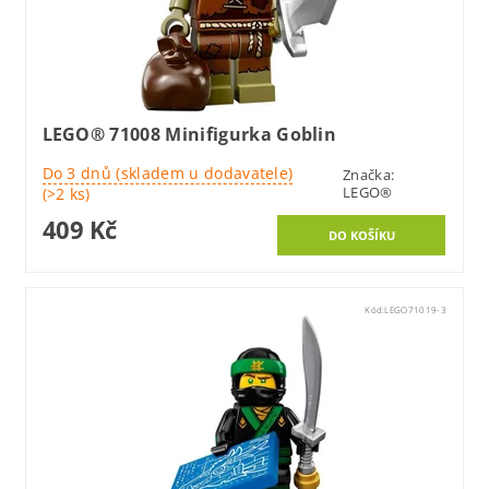
LEGO® 71008 Minifigurka Goblin
Do 3 dnů (skladem u dodavatele)
Značka:
LEGO®
(>2 ks)
409 Kč
Kód:
LEGO71019-3