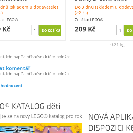
 dnů (skladem u dodavatele)
Do 3 dnů (skladem u dodava
s)
(>2 ks)
ka:
LEGO®
Značka:
LEGO®
 Kč
209 Kč
t
0.21 kg
ní, kdo napíše příspěvek k této položce.
dat komentář
ní, kdo napíše příspěvek k této položce.
t hodnocení
O® KATALOG děti
NOVÁ APLIK
jte se na nový LEGO® katalog pro rok
DISPOZICI 