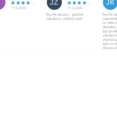
JZ
JK
17.5.2026
17.3.2026
Rychle dosani, , pečlivě
Rychlé d
zabaleno, velikost sedí.
naprosté
co mělo 
skladem.
být poslá
zabaleno
obávala 
bylo to 
doporuču