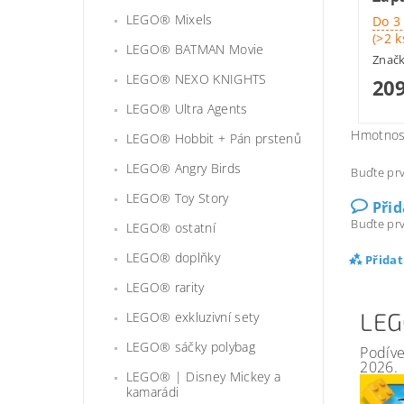
LEGO® Mixels
Do 3
(>2 k
LEGO® BATMAN Movie
Znač
LEGO® NEXO KNIGHTS
209
LEGO® Ultra Agents
Hmotnos
LEGO® Hobbit + Pán prstenů
LEGO® Angry Birds
Buďte prv
LEGO® Toy Story
Při
Buďte prv
LEGO® ostatní
LEGO® doplňky
Přida
LEGO® rarity
LEG
LEGO® exkluzivní sety
LEGO® sáčky polybag
Podíve
2026.
LEGO® | Disney Mickey a
kamarádi