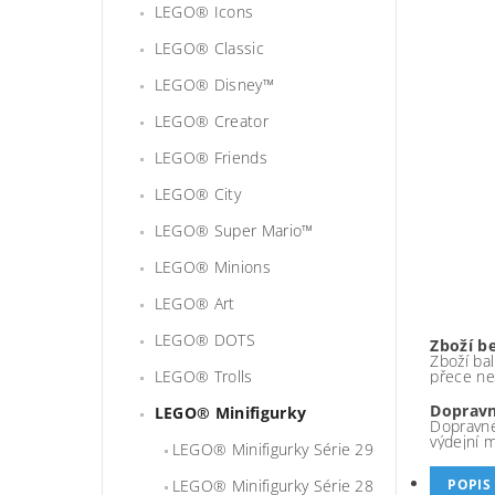
LEGO® Icons
LEGO® Classic
LEGO® Disney™
LEGO® Creator
LEGO® Friends
LEGO® City
LEGO® Super Mario™
LEGO® Minions
LEGO® Art
LEGO® DOTS
Zboží b
Zboží bal
LEGO® Trolls
přece ne
Dopravn
LEGO® Minifigurky
Dopravné
výdejní 
LEGO® Minifigurky Série 29
LEGO® Minifigurky Série 28
POPIS