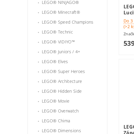
LEGO® NINJAGO®
LEG
LEGO® Minecraft®
Luci
Do 3
LEGO® Speed Champions
(>2 k
LEGO® Technic
Znač
539
LEGO® VIDIYO™
LEGO® Juniors / 4+
LEGO® Elves
LEGO® Super Heroes
LEGO® Architecture
LEGO® Hidden Side
LEGO® Movie
LEGO® Overwatch
LEGO® Chima
LEG
LEGO® Dimensions
Záp