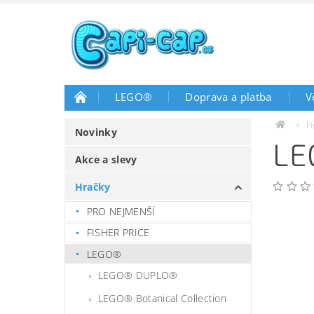
LEGO®
Doprava a platba
V
H
Novinky
LE
Akce a slevy
Hračky
PRO NEJMENŠÍ
FISHER PRICE
LEGO®
LEGO® DUPLO®
LEGO® Botanical Collection