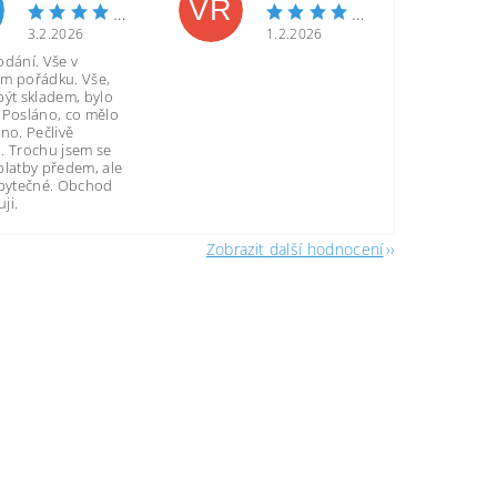
VR
3.2.2026
1.2.2026
odání. Vše v
m pořádku. Vše,
být skladem, bylo
 Posláno, co mělo
no. Pečlivě
. Trochu jsem se
platby předem, ale
zbytečné. Obchod
ji.
Zobrazit další hodnocení