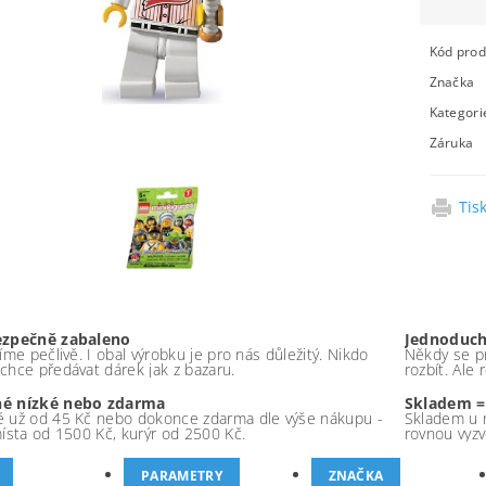
Kód prod
Značka
Kategori
Záruka
Tis
ezpečně zabaleno
Jednoduch
íme pečlivě. I obal výrobku je pro nás důležitý. Nikdo
Někdy se pr
chce předávat dárek jak z bazaru.
rozbít. Ale
é nízké nebo zdarma
Skladem =
 už od 45 Kč nebo dokonce zdarma dle výše nákupu -
Skladem u 
místa od 1500 Kč, kurýr od 2500 Kč.
rovnou vyzv
PARAMETRY
ZNAČKA