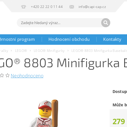
+420 22 22 0 11 44
info@capi-cap.cz
ěrnostní program
Hodnocení obchodu
Kontakty
račky
LEGO®
LEGO® Minifigurky
LEGO® 8803 Minifigurka Basebali
GO® 8803 Minifigurka 
Neohodnoceno
Dostup
Může b
279