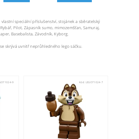
vlastní speciální příslušenství, stojánek a sběratelský
m: Rybář, Pilot, Zápasník sumo, mimozemšťan, Samuraj,
Raper, Basebalista, Závodník, Kyborg.
 se skrývá uvnitř neprůhledného lego sáčku.
GO71024-9
Kód:
LEGO71024-7