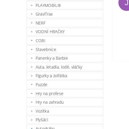
J
PLAYMOBIL®
GraviTrax
NERF
VODNÍ HRAČKY
COBI
Stavebnice
Panenky a Barbie
Auta, letadla, lodě, vláčky
Figurky a zvířátka
Puzzle
Hry na profese
Hry na zahradu
Vozítka
Plyšáci
Autodráhy