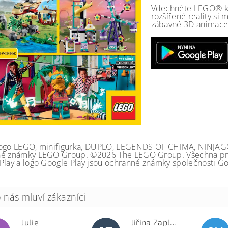
Vdechněte LEGO® kat
rozšířené reality si
zábavné 3D animace 
ogo LEGO, minifigurka, DUPLO, LEGENDS OF CHIMA, NINJA
é známky LEGO Group. ©2026 The LEGO Group. Všechna prá
Play a logo Google Play jsou ochranné známky společnosti Go
Julie
Jiřina Zapletalová