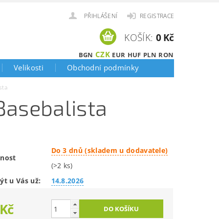
PŘIHLÁŠENÍ
REGISTRACE
KOŠÍK:
0 Kč
CZK
BGN
EUR
HUF
PLN
RON
Velikosti
Obchodní podmínky
sta
Basebalista
Do 3 dnů (skladem u dodavatele)
nost
(>2 ks)
ýt u Vás už:
14.8.2026
 Kč