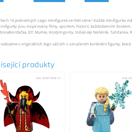
všech 16 jedinečných Lego minifigurek ze třetí série ! Každá minifigurka má 
Minifigurky jsou inspirovány filmy, sportem, historií, každodenním živote
 Snowborďačka, Elf, Mumie, Kostým gorily, Indiánský Náčelník, Tahiťanka, 
rodáváme v originálních lego sáčcích s označením konkrétní figurky, která
isející produkty
Kód:
LEGO71008-10
Kód:
LE