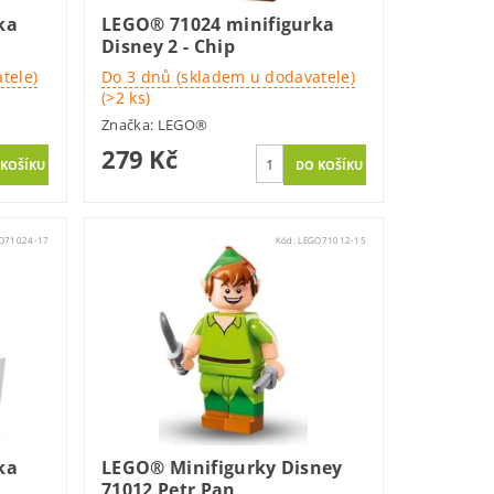
ka
LEGO® 71024 minifigurka
Disney 2 - Chip
tele)
Do 3 dnů (skladem u dodavatele)
(>2 ks)
Značka:
LEGO®
279 Kč
O71024-17
Kód:
LEGO71012-15
ka
LEGO® Minifigurky Disney
71012 Petr Pan