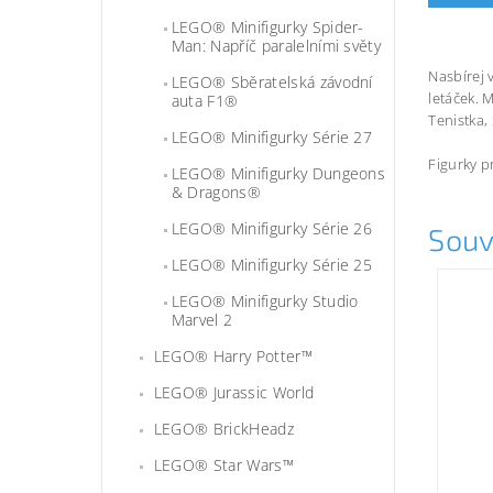
LEGO® Minifigurky Spider-
Man: Napříč paralelními světy
Nasbírej 
LEGO® Sběratelská závodní
letáček. 
auta F1®
Tenistka,
LEGO® Minifigurky Série 27
Figurky p
LEGO® Minifigurky Dungeons
& Dragons®
LEGO® Minifigurky Série 26
Souv
LEGO® Minifigurky Série 25
LEGO® Minifigurky Studio
Marvel 2
LEGO® Harry Potter™
LEGO® Jurassic World
LEGO® BrickHeadz
LEGO® Star Wars™