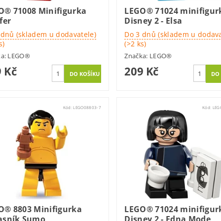
O® 71008 Minifigurka
LEGO® 71024 minifigur
fer
Disney 2 - Elsa
 dnů (skladem u dodavatele)
Do 3 dnů (skladem u dodava
s)
(>2 ks)
ka:
LEGO®
Značka:
LEGO®
 Kč
209 Kč
Kód:
LEGO08803-7
Kód:
LEG
O® 8803 Minifigurka
LEGO® 71024 minifigur
asník Sumo
Disney 2 - Edna Mode