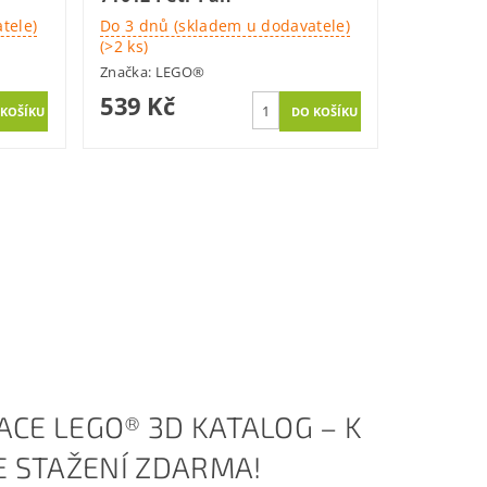
tele)
Do 3 dnů (skladem u dodavatele)
(>2 ks)
Značka:
LEGO®
539 Kč
ACE LEGO® 3D KATALOG – K
KE STAŽENÍ ZDARMA!