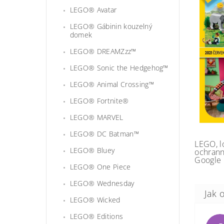
LEGO® Avatar
LEGO® Gábinin kouzelný
domek
LEGO® DREAMZzz™
LEGO® Sonic the Hedgehog™
LEGO® Animal Crossing™
LEGO® Fortnite®
LEGO® MARVEL
LEGO® DC Batman™
LEGO, l
LEGO® Bluey
ochrann
Google 
LEGO® One Piece
LEGO® Wednesday
LEGO® Wicked
LEGO® Editions