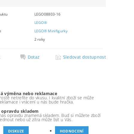
uktu
LEGO08803-16
LEGO®
e
LEGO® Minifigurky
2 roky
k
Dotaz
Sledovat dostupnost
á výměna nebo reklamace
ostě netrefíte do vkusu. I kvalitní zboží se může
 reklamace i vrácení u nás bude hračka.
 opravdu skladem
nás opravdu znamená skladem. Buď si můžete zboží
ednout nebo už zítra může být u Vás.
DISKUZE
HODNOCENÍ