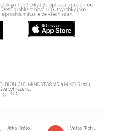
alogu život! Díky této aplikaci s podporou
 můžete prohlížet nové LEGO výrobky jako
a prozkoumávat je ze všech stran.
GO, BIONICLE, MINDSTORMS a MIXELS jsou
va vyhrazena.
ogle LLC.
Jitka Královcová
Valta Richard