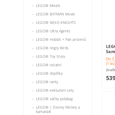
LEGO® Mixels
LEGO® BATMAN Movie
LEGO® NEXO KNIGHTS
LEGO® Ultra Agents
LEGO® Hobbit + Pán prstenů
LEG
LEGO® Angry Birds
Sam
LEGO® Toy Story
Do 3
(1 ks
LEGO® ostatní
Znač
LEGO® doplňky
539
LEGO® rarity
LEGO® exkluzivní sety
LEGO® sáčky polybag
LEGO® | Disney Mickey a
kamarádi