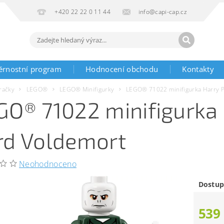
+420 22 22 0 11 44
info@capi-cap.cz
ěrnostní program
Hodnocení obchodu
Kontakty
račky
LEGO®
LEGO® Minifigurky
LEGO® 71022 minifigurka Harry P
GO® 71022 minifigurka 
rd Voldemort
Neohodnoceno
Dostup
539