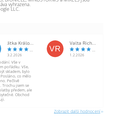
va vyhrazena.
ogle LLC.
Jitka Královcová
Valta Richard
VR
3.2.2026
1.2.2026
odání. Vše v
m pořádku. Vše,
být skladem, bylo
 Posláno, co mělo
no. Pečlivě
. Trochu jsem se
platby předem, ale
zbytečné. Obchod
ji.
Zobrazit další hodnocení