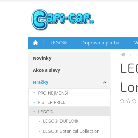
LEGO®
Doprava a platba
V
H
Novinky
LE
Akce a slevy
Lo
Hračky
PRO NEJMENŠÍ
FISHER PRICE
LEGO®
LEGO® DUPLO®
LEGO® Botanical Collection