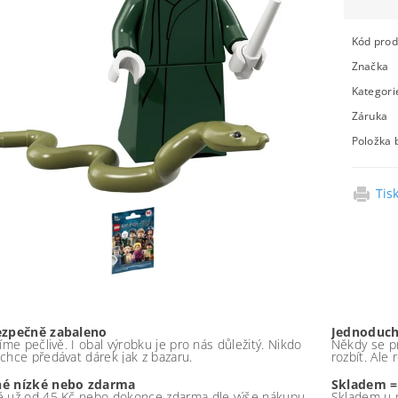
Kód prod
Značka
Kategori
Záruka
Položka 
Tis
ezpečně zabaleno
Jednoduch
íme pečlivě. I obal výrobku je pro nás důležitý. Nikdo
Někdy se pr
chce předávat dárek jak z bazaru.
rozbít. Ale
é nízké nebo zdarma
Skladem =
 už od 45 Kč nebo dokonce zdarma dle výše nákupu -
Skladem u 