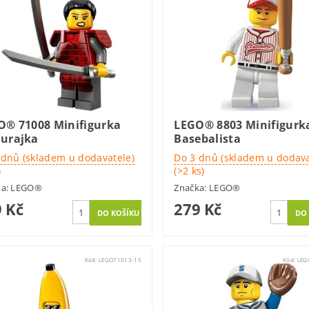
O® 71008 Minifigurka
LEGO® 8803 Minifigurk
urajka
Basebalista
 dnů (skladem u dodavatele)
Do 3 dnů (skladem u dodava
)
(>2 ks)
ka:
LEGO®
Značka:
LEGO®
 Kč
279 Kč
Kód:
LEGO71013-15
Kód:
LEG