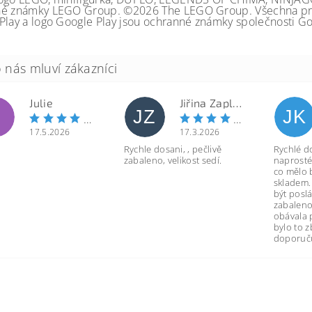
é známky LEGO Group. ©2026 The LEGO Group. Všechna prá
Play a logo Google Play jsou ochranné známky společnosti Go
Julie
Jiřina Zapletalová
JZ
JK
17.5.2026
17.3.2026
Rychle dosani, , pečlivě
Rychlé d
zabaleno, velikost sedí.
naprosté
co mělo 
skladem.
být poslá
zabaleno
obávala 
bylo to 
doporuču