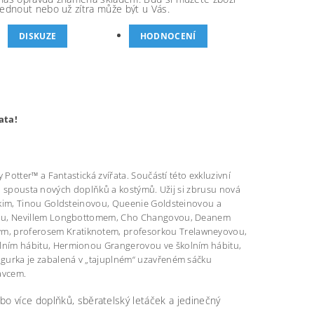
ednout nebo už zítra může být u Vás.
DISKUZE
HODNOCENÍ
ata!
otter™ a Fantastická zvířata. Součástí této exkluzivní
e i spousta nových doplňků a kostýmů. Užij si zbrusu nová
kim, Tinou Goldsteinovou, Queenie Goldsteinovou a
vou, Nevillem Longbottomem, Cho Changovou, Deanem
, proferosem Kratiknotem, profesorkou Trelawneyovou,
ním hábitu, Hermionou Grangerovou ve školním hábitu,
gurka je zabalená v „tajuplném“ uzavřeném sáčku
avcem.
bo více doplňků, sběratelský letáček a jedinečný