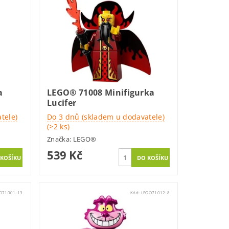
a
LEGO® 71008 Minifigurka
Lucifer
tele)
Do 3 dnů (skladem u dodavatele)
(>2 ks)
Značka:
LEGO®
539 Kč
O71001-13
Kód:
LEGO71012-8