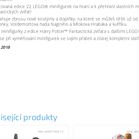
tovaná edice 22 LEGO® minifigurek na hraní a k přehrání vlastních m
astických zvířat!
huje zbrusu nové kostýmy a doplňky, na které se můžeš těšit už od 
onky, Voldemortova hada Naginiho a Mlokova Hrabáka a kufříku.
 minifigurky z edice Harry Potter™ Fantastická zvířata s dalšími LEG
se při vyměňování minifigurek se svými přáteli a získej kompletní sbír
 2018
22
isející produkty
Kód:
LEGO71008-12
Kód:
LEG