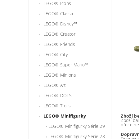
LEGO® Icons
LEGO® Classic
LEGO® Disney™
LEGO® Creator
LEGO® Friends
LEGO® City
LEGO® Super Mario™
LEGO® Minions
LEGO® Art
LEGO® DOTS
LEGO® Trolls
LEGO® Minifigurky
Zboží b
Zboží bal
přece ne
LEGO® Minifigurky Série 29
Dopravn
LEGO® Minifigurky Série 28
Dopravné