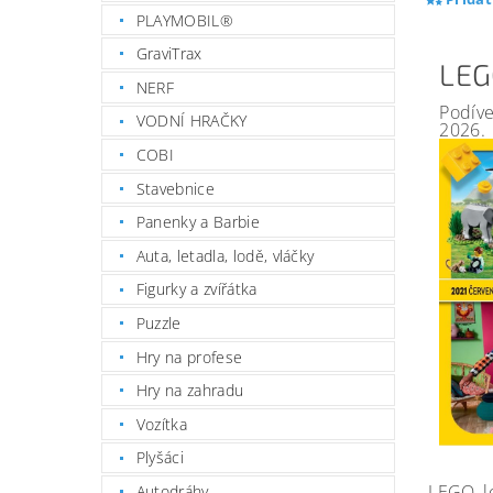
PLAYMOBIL®
GraviTrax
LEG
NERF
Podíve
VODNÍ HRAČKY
2026.
COBI
Stavebnice
Panenky a Barbie
Auta, letadla, lodě, vláčky
Figurky a zvířátka
Puzzle
Hry na profese
Hry na zahradu
Vozítka
Plyšáci
LEGO, l
Autodráhy