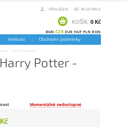
PŘIHLÁŠENÍ
REGISTRACE
KOŠÍK:
0 Kč
CZK
BGN
EUR
HUF
PLN
RON
Velikosti
Obchodní podmínky
otter - Lord Voldemort
Harry Potter -
nost
Momentálně nedostupné
 Kč