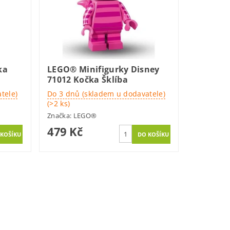
ka
LEGO® Minifigurky Disney
71012 Kočka Šklíba
tele)
Do 3 dnů (skladem u dodavatele)
(>2 ks)
Značka:
LEGO®
479 Kč