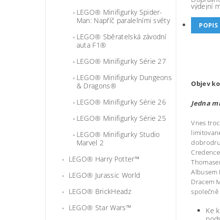
výdejní 
LEGO® Minifigurky Spider-
Man: Napříč paralelními světy
POPIS
LEGO® Sběratelská závodní
auta F1®
LEGO® Minifigurky Série 27
LEGO® Minifigurky Dungeons
Objev ko
& Dragons®
LEGO® Minifigurky Série 26
Jedna mi
LEGO® Minifigurky Série 25
Vnes troc
limitovan
LEGO® Minifigurky Studio
Marvel 2
dobrodruž
Credence
LEGO® Harry Potter™
Thomasem
Albusem 
LEGO® Jurassic World
Dracem M
LEGO® BrickHeadz
společně 
LEGO® Star Wars™
Ke k
pods