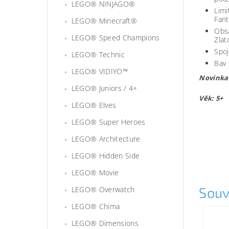
LEGO® NINJAGO®
Limi
Fant
LEGO® Minecraft®
Obsa
LEGO® Speed Champions
Zlat
Spoj
LEGO® Technic
Bav 
LEGO® VIDIYO™
Novinka
LEGO® Juniors / 4+
Věk: 5+
LEGO® Elves
Lego710
LEGO® Super Heroes
LEGO® Architecture
LEGO® Hidden Side
LEGO® Movie
Souv
LEGO® Overwatch
LEGO® Chima
LEGO® Dimensions