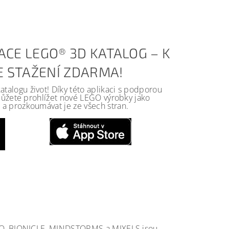
ACE LEGO® 3D KATALOG – K
KE STAŽENÍ ZDARMA!
alogu život! Díky této aplikaci s podporou
 můžete prohlížet nové LEGO výrobky jako
a prozkoumávat je ze všech stran.
GO, BIONICLE, MINDSTORMS a MIXELS jsou