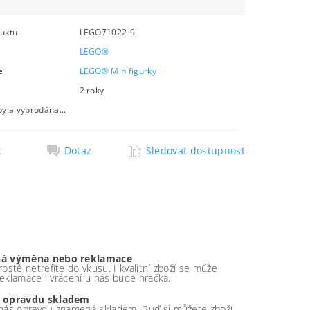
uktu
LEGO71022-9
LEGO®
e
LEGO® Minifigurky
2 roky
byla vyprodána...
k
Dotaz
Sledovat dostupnost
á výměna nebo reklamace
ostě netrefíte do vkusu. I kvalitní zboží se může
 reklamace i vrácení u nás bude hračka.
 opravdu skladem
nás opravdu znamená skladem. Buď si můžete zboží