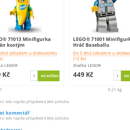
O® 71013 Minifigurka
LEGO® 71001 Minifigur
án kostým
Hráč Baseballu
 dnů (skladem u dodavatele)
Do 3 dnů (skladem u dodava
s)
(>2 ks)
ka:
LEGO®
Značka:
LEGO®
 Kč
449 Kč
t
0.21 kg
ní, kdo napíše příspěvek k této položce.
dat komentář
ní, kdo napíše příspěvek k této položce.
t hodnocení