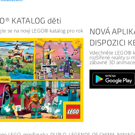
O® KATALOG děti
NOVÁ APLIK
jte se na nový LEGO® katalog pro rok
DISPOZICI 
Vdechněte LEGO® kat
rozšířené reality si
zábavné 3D animace 
ogo LEGO, minifigurka, DUPLO, LEGENDS OF CHIMA, NINJA