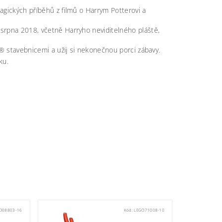
agických příběhů z filmů o Harrym Potterovi a
srpna 2018, včetně Harryho neviditelného pláště,
O® stavebnicemi a užij si nekonečnou porci zábavy.
ku.
O08803-16
Kód:
LEGO71008-10