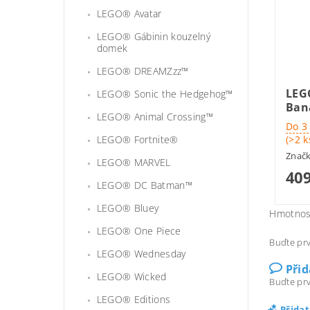
LEGO® Avatar
LEGO® Gábinin kouzelný
domek
LEGO® DREAMZzz™
LEG
LEGO® Sonic the Hedgehog™
Ban
LEGO® Animal Crossing™
Do 3
(>2 k
LEGO® Fortnite®
Znač
LEGO® MARVEL
409
LEGO® DC Batman™
LEGO® Bluey
Hmotnos
LEGO® One Piece
Buďte prv
LEGO® Wednesday
Při
LEGO® Wicked
Buďte prv
LEGO® Editions
Přida