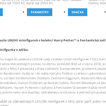
místa od 1500 Kč, kurýr od 2500 Kč.
rovnou vyzv
PARAMETRY
ZNAČKA
uzlo LEGO® minifigurek s kolekcí Harry Potter™ a Fantastická zvíř
nifigurka v sáčku.
hu magie do jakékoliv LEGO® sady s kolekcí LEGO minifigurek 71022 Harry P
é edice sběratelských postav, na kterou se můžeš těšit už v srpnu 2018, j
ství z filmu Fantastická zvířata s Mlokem Scamanderem, Jacobem Kowals
m Barebonem. Vydej se i do světa Harryho Pottera s Lenkou Laskorádo
, Lordem Voldemortem, Dobbym, Cedricem Diggorym, Alastorem Moodym
Brumbálem, Harrym Potterem ve školním hábitu, Ronem Weasleym ve škol
alfoyem, Harrym Potterem v pyžamu a Percivalem Gravesem! Každá minifi
s jedním nebo více doplňky, sběratelskou brožurkou a jedinečným podst
aždé ze sběratelských LEGO® minifigurek z této série patří jeden ne
tavec.