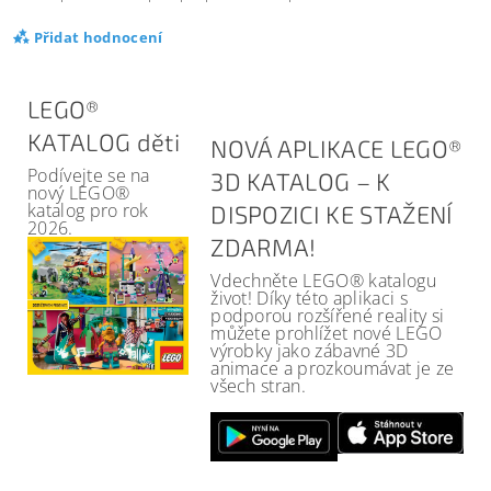
Přidat hodnocení
LEGO®
KATALOG děti
NOVÁ APLIKACE LEGO®
Podívejte se na
3D KATALOG – K
nový LEGO®
katalog pro rok
DISPOZICI KE STAŽENÍ
2026.
ZDARMA!
Vdechněte LEGO® katalogu
život! Díky této aplikaci s
podporou rozšířené reality si
můžete prohlížet nové LEGO
výrobky jako zábavné 3D
animace a prozkoumávat je ze
všech stran.