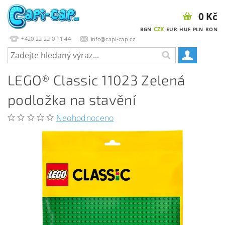
0 Kč
CZK
BGN
EUR
HUF
PLN
RON
+420 22 22 0 11 44
info@capi-cap.cz
LEGO® Classic 11023 Zelená
podložka na stavění
Neohodnoceno