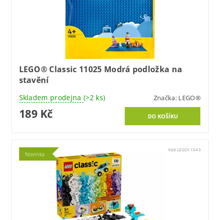
LEGO® Classic 11025 Modrá podložka na
stavění
Skladem prodejna
(>2 ks)
Značka:
LEGO®
189 Kč
Kód:
LEGO11043
Novinka