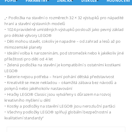
POPIS
PARAMETRY
ZNAČKA
DISKUZE
HODNOCENÍ
„• Podložka na stavění o rozměrech 32 × 32 výstupků pro nápadité
hraní a stavění výstavních modelů
• 1024 pravidelně umístěných výstupků poslouží jako pevný základ
pro dětské výtvory LEGO®
• Děti mohou stavět, cokoliv je napadne – od zahrad a lesů až po
mimozemské planety
• Ideální volba k narozeninám, pod stromeček nebo k jakékoliv jiné
příležitosti pro děti od 4 let
• Zelená podložka na stavění je kompatibilní s ostatními kostkami
LEGO®
• Baterie nejsou potřeba – hraní pohání dětská představivost
• Kreativitě se meze nekladou – okamžitá zábava bez návodů a
pokynů nebo jakéhokoliv nastavování
• Hračky LEGO® Classic jsou vytvářeny s důrazem na rozvoj
kreativního myšlení u dětí
• Kostky a podložky na stavění LEGO® jsou nerozluční parťáci
• Všechny podložky LEGO® splňují globální bezpečnostní a
kvalitativní standardy“