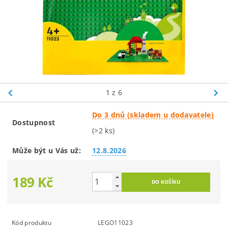
1
z 6
Do 3 dnů (skladem u dodavatele)
Dostupnost
(>2 ks)
Může být u Vás už:
12.8.2026
189 Kč
Kód produktu
LEGO11023