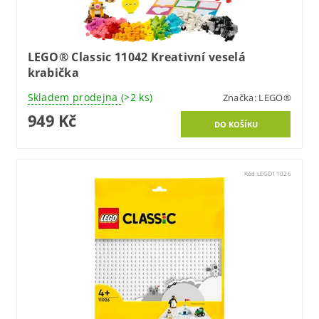
LEGO® Classic 11042 Kreativní veselá
krabička
Skladem prodejna
(>2 ks)
Značka:
LEGO®
949 Kč
Kód:
LEGO11026