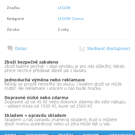
Značka
LEGO®
Kategorie
LEGO® Classic
Záruka
2 roky
Dotaz
Sledovat dostupnost
Zboží bezpečně zabaleno
Zboží balíme pečlivě. I obal výrobku je pro nás důležitý. Nikdo
přece nechce předávat dárek jak z bazaru.
Jednoduchá výměna nebo reklamace
Někdy se prostě netrefíte do vkusu. I kvalitní zboží se může
rozbít. Ale reklamace i vrácení u nás bude hračka.
Dopravné nízké nebo zdarma
Dopravné už od 45 Kč nebo dokonce zdarma dle výše nákupu
- výdejní místa od 1500 Kč, kurýr od 2500 Kč.
Skladem = opravdu skladem
Skladem u nás opravdu znamená skladem. Buď si můžete
zboží rovnou vyzvednout nebo už zítra může být u Vás.