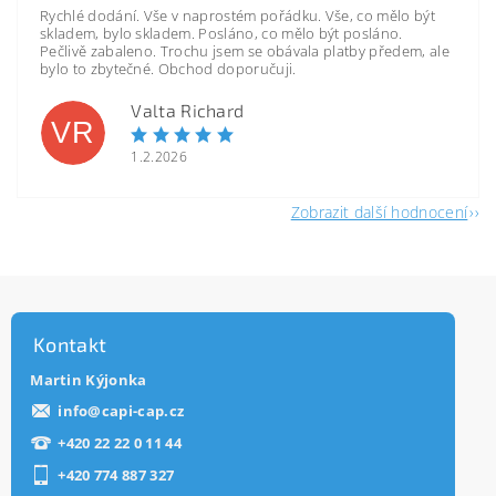
Rychlé dodání. Vše v naprostém pořádku. Vše, co mělo být
skladem, bylo skladem. Posláno, co mělo být posláno.
Pečlivě zabaleno. Trochu jsem se obávala platby předem, ale
bylo to zbytečné. Obchod doporučuji.
Valta Richard
VR
1.2.2026
Zobrazit další hodnocení
Kontakt
Martin Kýjonka
info
@
capi-cap.cz
+420 22 22 0 11 44
+420 774 887 327