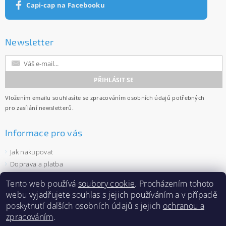
Capi-cap na Facebooku
Newsletter
Vložením emailu souhlasíte se
zpracováním osobních údajů
potřebných
pro zasílání newsletterů.
Informace pro vás
Jak nakupovat
Doprava a platba
Obchodní podmínky
Tento web používá
soubory cookie
. Procházením tohoto
Ochrana osobních údajů
webu vyjadřujete souhlas s jejich používáním a v případě
Velkoobchod
poskytnutí dalších osobních údajů s jejich
ochranou a
Zásady používání souborů cookies
zpracováním
.