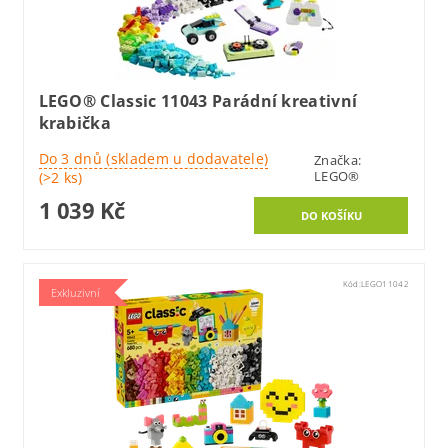
LEGO® Classic 11043 Parádní kreativní
krabička
Do 3 dnů (skladem u dodavatele)
Značka:
LEGO®
(>2 ks)
1 039 Kč
Kód:
LEGO11042
Exkluzivní