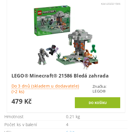
Kód:
LEGO21586
LEGO® Minecraft® 21586 Bledá zahrada
Do 3 dnů (skladem u dodavatele)
Značka:
LEGO®
(>2 ks)
479 Kč
Hmotnost
0.21 kg
Počet ks v balení
4