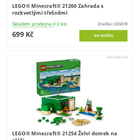
LEGO® Minecraft® 21260 Zahrada s
rozkvetlými třešněmi
Skladem prodejna
(>2 ks)
Značka:
LEGO®
699 Kč
Kód:
LEGO21254
LEGO® Minecraft® 21254 Želví domek na