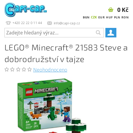
0 Kč
CZK
BGN
EUR
HUF
PLN
RON
+420 22 22 0 11 44
info@capi-cap.cz
LEGO® Minecraft® 21583 Steve a
dobrodružství v tajze
Neohodnoceno