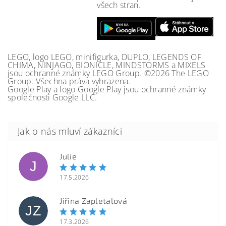
všech stran.
LEGO, logo LEGO, minifigurka, DUPLO, LEGENDS OF
CHIMA, NINJAGO, BIONICLE, MINDSTORMS a MIXELS
jsou ochranné známky LEGO Group. ©2026 The LEGO
Group. Všechna práva vyhrazena.
Google Play a logo Google Play jsou ochranné známky
společnosti Google LLC.
Julie
J
17.5.2026
Jiřina Zapletalová
JZ
17.3.2026