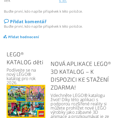
Věk
6 let
Buďte první, kdo napíše příspěvek k této položce.
Přidat komentář
Buďte první, kdo napíše příspěvek k této položce.
Přidat hodnocení
LEGO®
KATALOG děti
NOVÁ APLIKACE LEGO®
Podívejte se na
3D KATALOG – K
nový LEGO®
katalog pro rok
DISPOZICI KE STAŽENÍ
2026.
ZDARMA!
Vdechněte LEGO® katalogu
život! Díky této aplikaci s
podporou rozšířené reality si
můžete prohlížet nové LEGO
výrobky jako zábavné 3D
animace a prozkoumávat je ze