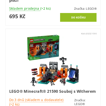
pláži
Skladem prodejna
(>2 ks)
Značka:
LEGO®
695 Kč
Kód:
LEGO21590
LEGO® Minecraft® 21590 Souboj s Witherem
Do 3 dnů (skladem u dodavatele)
Značka:
LEGO®
(>2 ks)