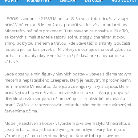
POPIS
PARAMETRY
ZNAČKA
DISKUZE
HODNOCENÍ
LEGO® stavebnice 21583 Minecraft® Steve a dobrodružství v tajze
přináší dětem od 6 let možnost ponořit se do světa populární hry
Minecraft v reálném provedení. Tato stavebnice obsahuje 79 dílků,
ze kterých si malí stavitelé sestaví scénu z tajgy, charakteristickou
smrky pokrytou sněhem a trávou, kde Steve těží diamanty. Součástí
modelu je i funkční prvek s TNT, který umožňuje simulovat výbuch a
odhalit diamanty ukryté ve skále, což přidává hře na dynamice a
zábavě.
Sada obsahuje minifigurky hlavních postav – Stevea s diamantovým
mečem a nepřátelského Creepera, který je nezbytným protivníkem v
herním světě Minecraftu. Dále jsou zde figurky lišky a zajíčka, které
přinášejí do hry více života a možností interakce. Liška je pohyblivá
díky kloubovým spojům, což umožňuje její realistické pózování a
hraní. Zajíček je reprezentován jednoduchým modelem s výraznými
červenýma očima.
Model je sestaven z kostek v typickém pixelovém stylu Minecraftu, s
jasnými barvami a jednoduchými geometrickými tvary, které jsou
věrné originálnímu hernímu designu. Kromě toho je stavebnice