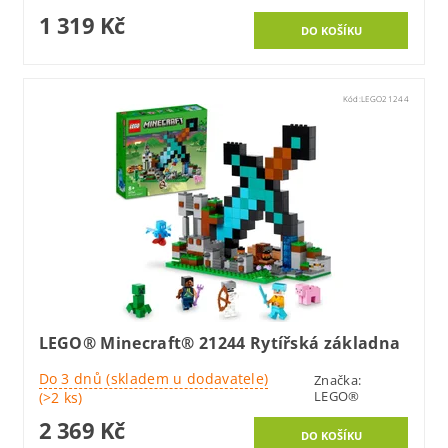
1 319 Kč
Kód:
LEGO21244
LEGO® Minecraft® 21244 Rytířská základna
Do 3 dnů (skladem u dodavatele)
Značka:
LEGO®
(>2 ks)
2 369 Kč