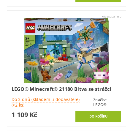
Kód:
LEGO21180
LEGO® Minecraft® 21180 Bitva se strážci
Do 3 dnů (skladem u dodavatele)
Značka:
LEGO®
(>2 ks)
1 109 Kč