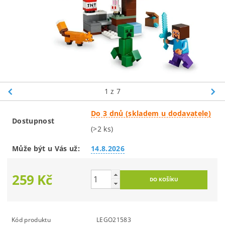
1
z 7
Do 3 dnů (skladem u dodavatele)
Dostupnost
(>2 ks)
Může být u Vás už:
14.8.2026
259 Kč
Kód produktu
LEGO21583