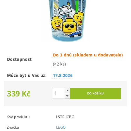
Do 3 dnů (skladem u dodavatele)
Dostupnost
(>2 ks)
Může být u Vás už:
17.8.2026
339 Kč
Kód produktu
LSTR-ICBG
Značka
LEGO