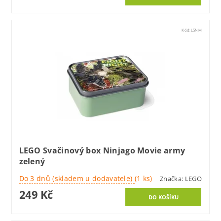
Kód:
LSNM
LEGO Svačinový box Ninjago Movie army
zelený
Do 3 dnů (skladem u dodavatele)
(1 ks)
Značka:
LEGO
249 Kč