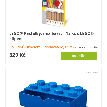
LEGO® Pastelky, mix barev - 12 ks s LEGO®
klipem
Do 3 dnů (skladem u dodavatele)
(2 ks)
Značka:
LEGO®
329 Kč
Kód:
LSTB8B