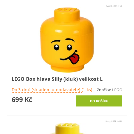
Kód:
LSTR-HSL
LEGO Box hlava Silly (kluk) velikost L
Do 3 dnů (skladem u dodavatele)
(1 ks)
Značka:
LEGO
699 Kč
Kód:
LSTR-HBL