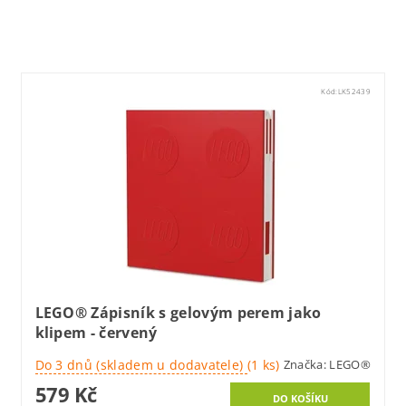
Kód:
LK52439
LEGO® Zápisník s gelovým perem jako
klipem - červený
Do 3 dnů (skladem u dodavatele)
(1 ks)
Značka:
LEGO®
579 Kč