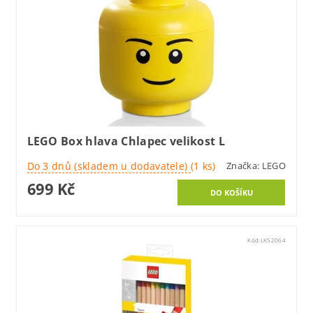
LEGO Box hlava Chlapec velikost L
Do 3 dnů (skladem u dodavatele)
(1 ks)
Značka:
LEGO
699 Kč
Kód:
LK52064