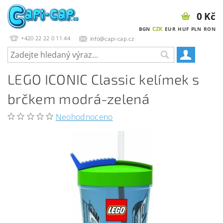
0 Kč
CZK
BGN
EUR
HUF
PLN
RON
+420 22 22 0 11 44
info@capi-cap.cz
LEGO ICONIC Classic kelímek s
brčkem modrá-zelená
Neohodnoceno