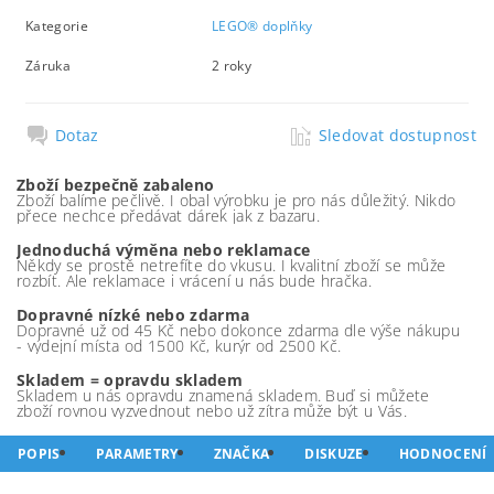
Kategorie
LEGO® doplňky
Záruka
2 roky
Dotaz
Sledovat dostupnost
Zboží bezpečně zabaleno
Zboží balíme pečlivě. I obal výrobku je pro nás důležitý. Nikdo
přece nechce předávat dárek jak z bazaru.
Jednoduchá výměna nebo reklamace
Někdy se prostě netrefíte do vkusu. I kvalitní zboží se může
rozbít. Ale reklamace i vrácení u nás bude hračka.
Dopravné nízké nebo zdarma
Dopravné už od 45 Kč nebo dokonce zdarma dle výše nákupu
- výdejní místa od 1500 Kč, kurýr od 2500 Kč.
Skladem = opravdu skladem
Skladem u nás opravdu znamená skladem. Buď si můžete
zboží rovnou vyzvednout nebo už zítra může být u Vás.
POPIS
PARAMETRY
ZNAČKA
DISKUZE
HODNOCENÍ