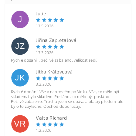
Julie
J
17.5.2026
Jiřina Zapletalová
JZ
17.3.2026
Rychle dosani, , pečlivě zabaleno, velikost sedí.
Jitka Královcová
JK
3.2.2026
Rychlé dodání. Vše v naprostém pořádku. Vše, co mělo být
skladem, bylo skladem. Posláno, co mělo být posláno.
Pečlivě zabaleno. Trochu jsem se obávala platby předem, ale
bylo to zbytečné. Obchod doporučuji.
Valta Richard
VR
1.2.2026