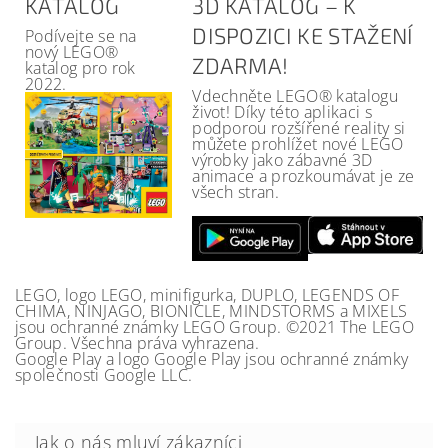
KATALOG
3D KATALOG – K
DISPOZICI KE STAŽENÍ
Podívejte se na
nový LEGO®
ZDARMA!
katalog pro rok
2022.
Vdechněte LEGO® katalogu
život! Díky této aplikaci s
podporou rozšířené reality si
můžete prohlížet nové LEGO
výrobky jako zábavné 3D
animace a prozkoumávat je ze
všech stran.
LEGO, logo LEGO, minifigurka, DUPLO, LEGENDS OF
CHIMA, NINJAGO, BIONICLE, MINDSTORMS a MIXELS
jsou ochranné známky LEGO Group. ©2021 The LEGO
Group. Všechna práva vyhrazena.
Google Play a logo Google Play jsou ochranné známky
společnosti Google LLC.