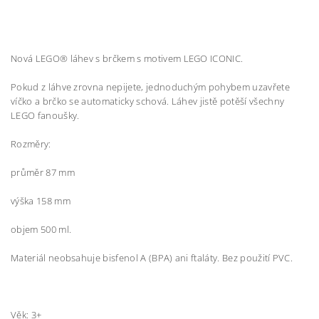
Nová LEGO® láhev s brčkem s motivem LEGO ICONIC.
Pokud z láhve zrovna nepijete, jednoduchým pohybem uzavřete
víčko a brčko se automaticky schová. Láhev jistě potěší všechny
LEGO fanoušky.
Rozměry:
průměr 87 mm
výška 158 mm
objem 500 ml.
Materiál neobsahuje bisfenol A (BPA) ani ftaláty. Bez použití PVC.
Věk: 3+