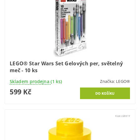
LEGO® Star Wars Set Gelových per, světelný
meč - 10 ks
Skladem prodejna
(1 ks)
Značka:
LEGO®
599 Kč
Kód:
LSBK1Y