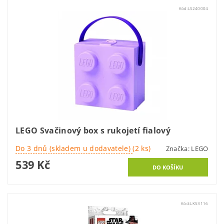
Kód:
LS240004
LEGO Svačinový box s rukojetí fialový
Do 3 dnů (skladem u dodavatele)
(2 ks)
Značka:
LEGO
539 Kč
Kód:
LK53116