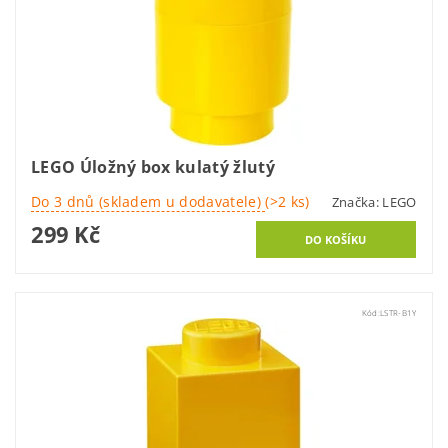
LEGO Úložný box kulatý žlutý
Do 3 dnů (skladem u dodavatele)
(>2 ks)
Značka:
LEGO
299 Kč
Kód:
LSTR-B1Y