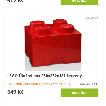
Kód:
LSTR-B4R
LEGO Úložný box 250x252x181 červený
Do 3 dnů (skladem u dodavatele)
(1 ks)
Značka:
LEGO
649 Kč