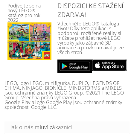
DISPOZICI KE STAŽENÍ
Podívejte se na
nový LEGO®
ZDARMA!
katalog pro rok
2022.
Vdechněte LEGO® katalogu
život! Díky této aplikaci s
podporou rozšířené reality si
můžete prohlížet nové LEGO
výrobky jako zábavné 3D
animace a prozkoumávat je ze
všech stran.
LEGO, logo LEGO, minifigurka, DUPLO, LEGENDS OF
CHIMA, NINJAGO, BIONICLE, MINDSTORMS a MIXELS
jsou ochranné známky LEGO Group. ©2021 The LEGO
Group. Všechna práva vyhrazena.
Google Play a logo Google Play jsou ochranné známky
společnosti Google LLC.