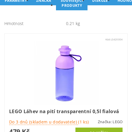
PARAMETRY
ZNAČKA
SOUVISEJÍCÍ
DISKUZE
HODNO
PRODUKTY
Hmotnost
0.21 kg
Kód:
LS420004
LEGO Láhev na pití transparentní 0,5l fialová
Do 3 dnů (skladem u dodavatele)
(1 ks)
Značka:
LEGO
479 Kč