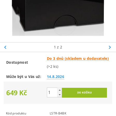
1
z 2
Do 3 dnů (skladem u dodavatele)
Dostupnost
(>2 ks)
Může být u Vás už:
14.8.2026
649 Kč
Kód produktu
LSTR-B4BK