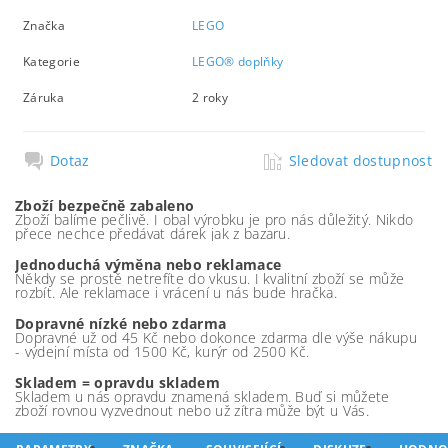
Značka
LEGO
Kategorie
LEGO® doplňky
Záruka
2 roky
Dotaz
Sledovat dostupnost
Zboží bezpečně zabaleno
Zboží balíme pečlivě. I obal výrobku je pro nás důležitý. Nikdo
přece nechce předávat dárek jak z bazaru.
Jednoduchá výměna nebo reklamace
Někdy se prostě netrefíte do vkusu. I kvalitní zboží se může
rozbít. Ale reklamace i vrácení u nás bude hračka.
Dopravné nízké nebo zdarma
Dopravné už od 45 Kč nebo dokonce zdarma dle výše nákupu
- výdejní místa od 1500 Kč, kurýr od 2500 Kč.
Skladem = opravdu skladem
Skladem u nás opravdu znamená skladem. Buď si můžete
zboží rovnou vyzvednout nebo už zítra může být u Vás.