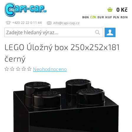
0 Kč
CZK
BGN
EUR
HUF
PLN
RON
+420 22 22 0 11 44
info@capi-cap.cz
LEGO Úložný box 250x252x181
černý
Neohodnoceno