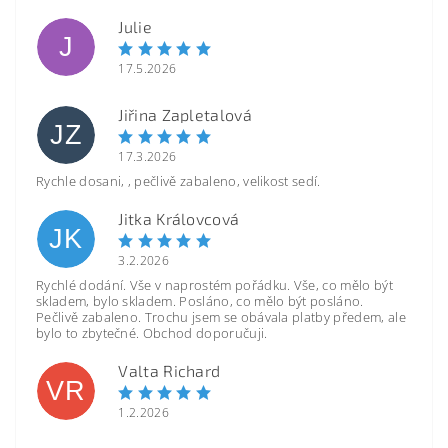
Julie
J
17.5.2026
Jiřina Zapletalová
JZ
17.3.2026
Rychle dosani, , pečlivě zabaleno, velikost sedí.
Jitka Královcová
JK
3.2.2026
Rychlé dodání. Vše v naprostém pořádku. Vše, co mělo být
skladem, bylo skladem. Posláno, co mělo být posláno.
Pečlivě zabaleno. Trochu jsem se obávala platby předem, ale
bylo to zbytečné. Obchod doporučuji.
Valta Richard
VR
1.2.2026