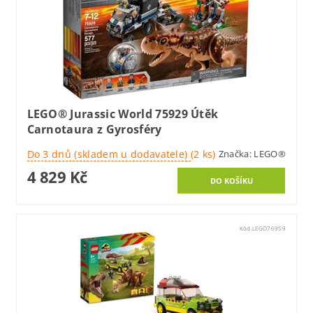
LEGO® Jurassic World 75929 Útěk
Carnotaura z Gyrosféry
Do 3 dnů (skladem u dodavatele)
(2 ks)
Značka:
LEGO®
4 829 Kč
Kód:
LEGO76959