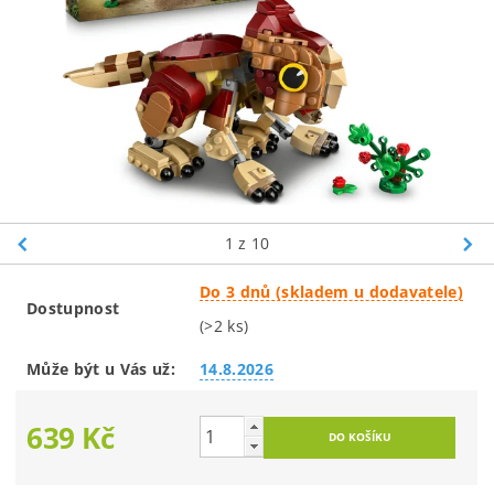
1
z 10
Do 3 dnů (skladem u dodavatele)
Dostupnost
(>2 ks)
Může být u Vás už:
14.8.2026
639 Kč