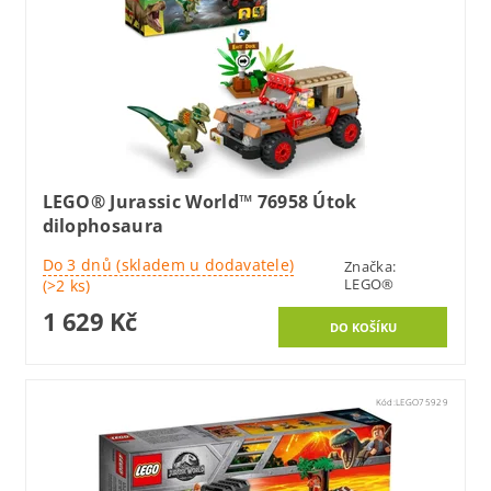
LEGO® Jurassic World™ 76958 Útok
dilophosaura
Do 3 dnů (skladem u dodavatele)
Značka:
LEGO®
(>2 ks)
1 629 Kč
Kód:
LEGO75929