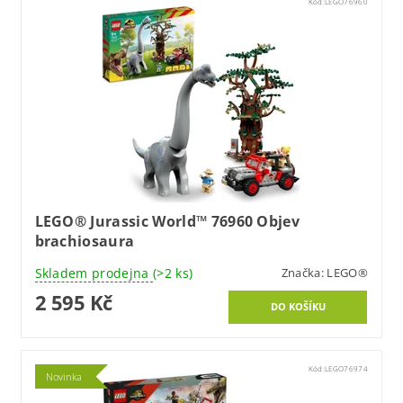
Kód:
LEGO76960
LEGO® Jurassic World™ 76960 Objev
brachiosaura
Skladem prodejna
(>2 ks)
Značka:
LEGO®
2 595 Kč
Kód:
LEGO76974
Novinka