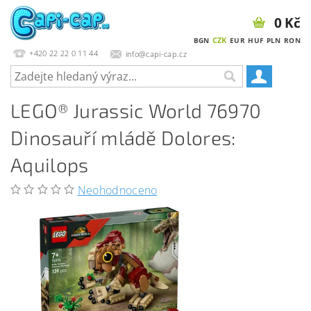
0 Kč
CZK
BGN
EUR
HUF
PLN
RON
+420 22 22 0 11 44
info@capi-cap.cz
LEGO® Jurassic World 76970
Dinosauří mládě Dolores:
Aquilops
Neohodnoceno