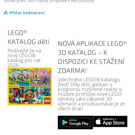
Buďte první, kdo napíše příspěvek k této položce.
Přidat hodnocení
LEGO®
KATALOG děti
NOVÁ APLIKACE LEGO®
Podívejte se na
3D KATALOG – K
nový LEGO®
katalog pro rok
DISPOZICI KE STAŽENÍ
2026.
ZDARMA!
Vdechněte LEGO® katalogu
život! Díky této aplikaci s
podporou rozšířené reality si
můžete prohlížet nové LEGO
výrobky jako zábavné 3D
animace a prozkoumávat je ze
všech stran.