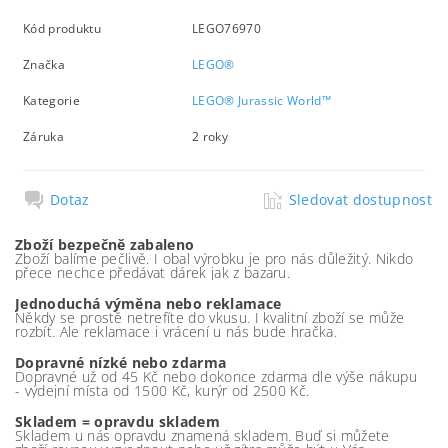
Kód produktu
LEGO76970
Značka
LEGO®
Kategorie
LEGO® Jurassic World™
Záruka
2 roky
Dotaz
Sledovat dostupnost
Zboží bezpečně zabaleno
Zboží balíme pečlivě. I obal výrobku je pro nás důležitý. Nikdo
přece nechce předávat dárek jak z bazaru.
Jednoduchá výměna nebo reklamace
Někdy se prostě netrefíte do vkusu. I kvalitní zboží se může
rozbít. Ale reklamace i vrácení u nás bude hračka.
Dopravné nízké nebo zdarma
Dopravné už od 45 Kč nebo dokonce zdarma dle výše nákupu
- výdejní místa od 1500 Kč, kurýr od 2500 Kč.
Skladem = opravdu skladem
Skladem u nás opravdu znamená skladem. Buď si můžete