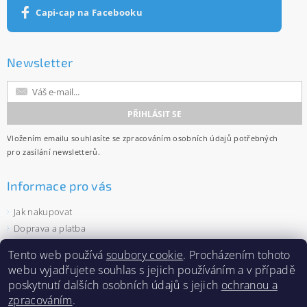
Capi-cap na Facebooku
Newsletter
Vložením emailu souhlasíte se
zpracováním osobních údajů
potřebných
pro zasílání newsletterů.
Informace pro vás
Jak nakupovat
Doprava a platba
Obchodní podmínky
Tento web používá
soubory cookie
. Procházením tohoto
Ochrana osobních údajů
webu vyjadřujete souhlas s jejich používáním a v případě
Velkoobchod
poskytnutí dalších osobních údajů s jejich
ochranou a
Zásady používání souborů cookies
zpracováním
.