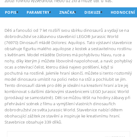
zboží rovnou vyzvednout nebo už zítra může být u Vás.
POPIS
PARAMETRY
ZNAČKA
DISKUZE
HODNOCENÍ
Děti a fanoušci od 7 let rozšíří svou sbírku dinosaurů a vydají se na
dobrodružství se zábavnou stavebnicí LEGO® Jurassic World
(76970) Dinosauří mládě Dolores: Aquilops. Tato výstavní stavebnice
obsahuje figurku malého aquilopse z kostek a sestavitelnou rostlinu
s květinami. Model mláděte Dolores má pohyblivou hlavu, ruce a
nohy, díky kterým ji můžete libovolně napolohovat, a navíc pohyblivý
ocas a otevírací čelist, kterou dává najevo potěšení, když si
pochutná na rostlině. Jakmile hraní skončí, můžete si tento roztomilý
model dinosaura umístit na polici nebo na stůl a pochlubit se jím.
Tento dinosauří dárek pro děti je ideální na kreativní hraní a lze jej
kombinovat s dalšími dárkovými stavebnicemi LEGO Jurassic World
(prodávají se samostatně). Děti se můžou těšit na hodiny zábavy při
přehrávání scének z filmu a vymýšlení vlastních dinosauřích
dobrodružství ze světa Jurassic World. Stavebnice nabízí dětem
obohacující zážitek ze stavění a inspiruje ke kreativnímu hraní.
Stavebnice obsahuje 339 dílků.