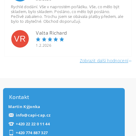
Rychlé dodání. Vše v naprostém pořádku. Vše, co mělo být
skladem, bylo skladem. Posláno, co mělo být posláno.
Pečlivě zabaleno. Trochu jsem se obávala platby předem, ale
bylo to zbytečné. Obchod doporučuji.
Valta Richard
VR
1.2.2026
Zobrazit další hodnocení
Kontakt
Martin Kýjonka
info
@
capi-cap.cz
+420 22 22 0 11 44
+420 774 887 327