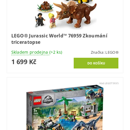
LEGO® Jurassic World™ 76959 Zkoumání
triceratopse
Skladem prodejna
(>2 ks)
Značka:
LEGO®
1 699 Kč
Kód:
LEGO75935