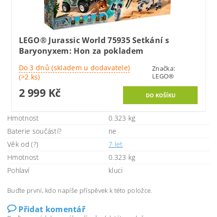
LEGO® Jurassic World 75935 Setkání s
Baryonyxem: Hon za pokladem
Do 3 dnů (skladem u dodavatele)
Značka:
LEGO®
(>2 ks)
2 999 Kč
Hmotnost
0.323 kg
Baterie součástí?
ne
Věk od (?)
7 let
Hmotnost
0.323 kg
Pohlaví
kluci
Buďte první, kdo napíše příspěvek k této položce.
Přidat komentář