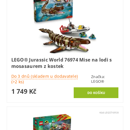
LEGO® Jurassic World 76974 Mise na lodi s
mosasaurem z kostek
Do 3 dnů (skladem u dodavatele)
Značka:
LEGO®
(>2 ks)
1 749 Kč
Kód:
LEGO76958