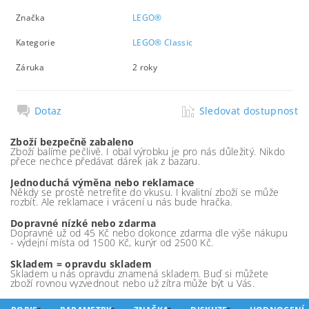
Značka
LEGO®
Kategorie
LEGO® Classic
Záruka
2 roky
Dotaz
Sledovat dostupnost
Zboží bezpečně zabaleno
Zboží balíme pečlivě. I obal výrobku je pro nás důležitý. Nikdo
přece nechce předávat dárek jak z bazaru.
Jednoduchá výměna nebo reklamace
Někdy se prostě netrefíte do vkusu. I kvalitní zboží se může
rozbít. Ale reklamace i vrácení u nás bude hračka.
Dopravné nízké nebo zdarma
Dopravné už od 45 Kč nebo dokonce zdarma dle výše nákupu
- výdejní místa od 1500 Kč, kurýr od 2500 Kč.
Skladem = opravdu skladem
Skladem u nás opravdu znamená skladem. Buď si můžete
zboží rovnou vyzvednout nebo už zítra může být u Vás.