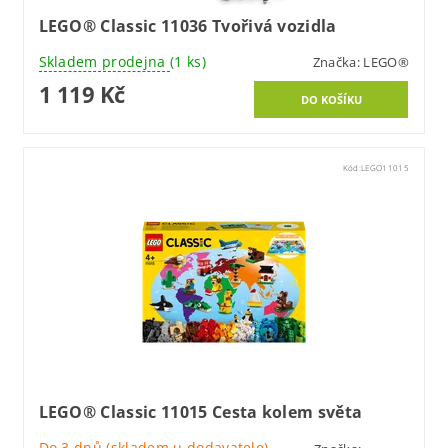
LEGO® Classic 11036 Tvořivá vozidla
Skladem prodejna
(1 ks)
Značka:
LEGO®
1 119 Kč
Kód:
LEGO11015
LEGO® Classic 11015 Cesta kolem světa
Do 3 dnů (skladem u dodavatele)