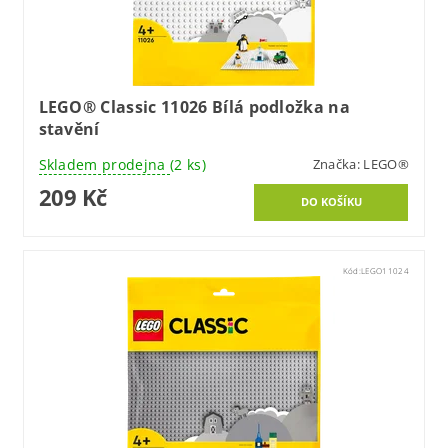
LEGO® Classic 11026 Bílá podložka na
stavění
Skladem prodejna
(2 ks)
Značka:
LEGO®
209 Kč
Kód:
LEGO11024