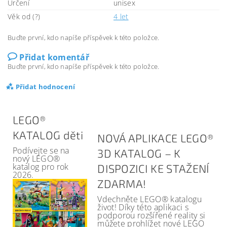
Určení
unisex
Věk od (?)
4 let
Buďte první, kdo napíše příspěvek k této položce.
Přidat komentář
Buďte první, kdo napíše příspěvek k této položce.
Přidat hodnocení
LEGO®
KATALOG děti
NOVÁ APLIKACE LEGO®
Podívejte se na
3D KATALOG – K
nový LEGO®
katalog pro rok
DISPOZICI KE STAŽENÍ
2026.
ZDARMA!
Vdechněte LEGO® katalogu
život! Díky této aplikaci s
podporou rozšířené reality si
můžete prohlížet nové LEGO