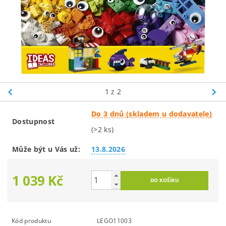
1
z 2
Do 3 dnů (skladem u dodavatele)
Dostupnost
(>2 ks)
Může být u Vás už:
13.8.2026
1 039 Kč
Kód produktu
LEGO11003