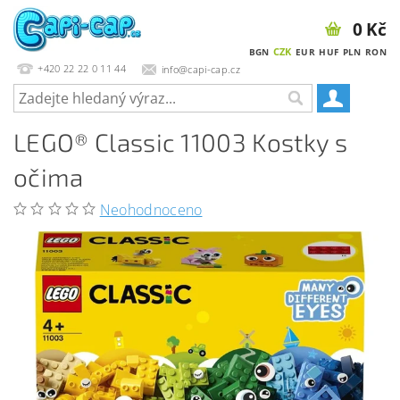
0 Kč
CZK
BGN
EUR
HUF
PLN
RON
+420 22 22 0 11 44
info@capi-cap.cz
LEGO® Classic 11003 Kostky s
očima
Neohodnoceno