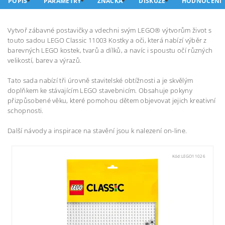
POPIS
PARAMETRY
ZNAČKA
DISKUZE
HODNOCENÍ
Vytvoř zábavné postavičky a vdechni svým LEGO® výtvorům život s
touto sadou LEGO Classic 11003 Kostky a oči, která nabízí výběr z
barevných LEGO kostek, tvarů a dílků, a navíc i spoustu očí různých
velikostí, barev a výrazů.
Tato sada nabízí tři úrovně stavitelské obtížnosti a je skvělým
doplňkem ke stávajícím LEGO stavebnicím. Obsahuje pokyny
přizpůsobené věku, které pomohou dětem objevovat jejich kreativní
schopnosti.
Další návody a inspirace na stavění jsou k nalezení on-line.
Kód:
LEGO11026