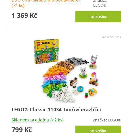
Značka:
LEGO®
(>2 ks)
1 369 Kč
Kód:
LEGO11034
LEGO® Classic 11034 Tvořiví mazlíčci
Skladem prodejna
(>2 ks)
Značka:
LEGO®
799 Kč