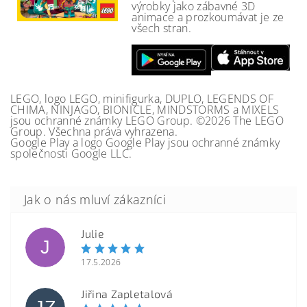
výrobky jako zábavné 3D
animace a prozkoumávat je ze
všech stran.
LEGO, logo LEGO, minifigurka, DUPLO, LEGENDS OF
CHIMA, NINJAGO, BIONICLE, MINDSTORMS a MIXELS
jsou ochranné známky LEGO Group. ©2026 The LEGO
Group. Všechna práva vyhrazena.
Google Play a logo Google Play jsou ochranné známky
společnosti Google LLC.
Julie
J
17.5.2026
Jiřina Zapletalová