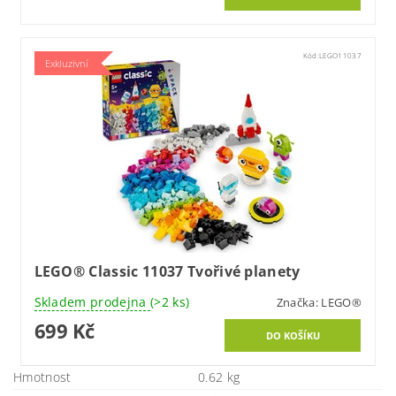
Kód:
LEGO11037
Exkluzivní
LEGO® Classic 11037 Tvořivé planety
Skladem prodejna
(>2 ks)
Značka:
LEGO®
699 Kč
Hmotnost
0.62 kg