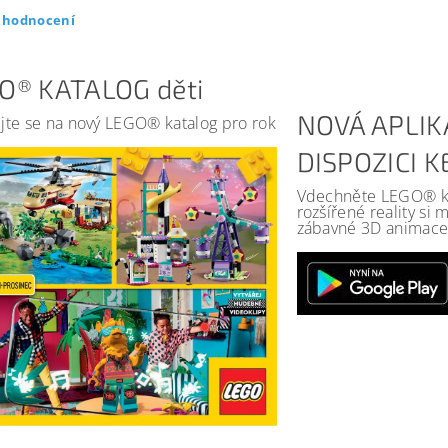
t hodnocení
O® KATALOG děti
NOVÁ APLIK
jte se na nový LEGO® katalog pro rok
DISPOZICI 
Vdechněte LEGO® kat
rozšířené reality si
zábavné 3D animace 