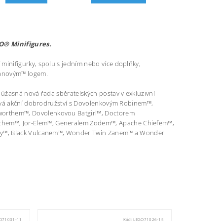
O® Minifigures.
inifigurky, spolu s jedním nebo více doplňky,
manovým™ logem.
úžasná nová řada sběratelských postav v exkluzivní
nová akční dobrodružství s Dovolenkovým Robinem™,
orthem™, Dovolenkovou Batgirl™, Doctorem
hem™, Jor-Elem™, Generalem Zodem™, Apache Chiefem™,
ary™, Black Vulcanem™, Wonder Twin Zanem™ a Wonder
O71001-11
Kód:
LEGO71026-15