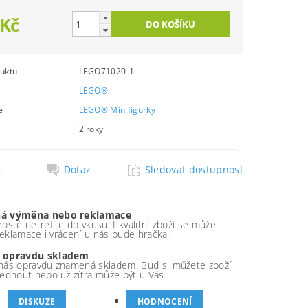
 Kč
uktu
LEGO71020-1
LEGO®
e
LEGO® Minifigurky
2 roky
k
Dotaz
Sledovat dostupnost
á výměna nebo reklamace
ostě netrefíte do vkusu. I kvalitní zboží se může
 reklamace i vrácení u nás bude hračka.
 opravdu skladem
nás opravdu znamená skladem. Buď si můžete zboží
ednout nebo už zítra může být u Vás.
DISKUZE
HODNOCENÍ