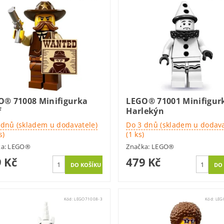
O® 71008 Minifigurka
LEGO® 71001 Minifigur
f
Harlekýn
 dnů (skladem u dodavatele)
Do 3 dnů (skladem u dodava
s)
(1 ks)
ka:
LEGO®
Značka:
LEGO®
 Kč
479 Kč
Kód:
LEGO71008-3
Kód:
LEG