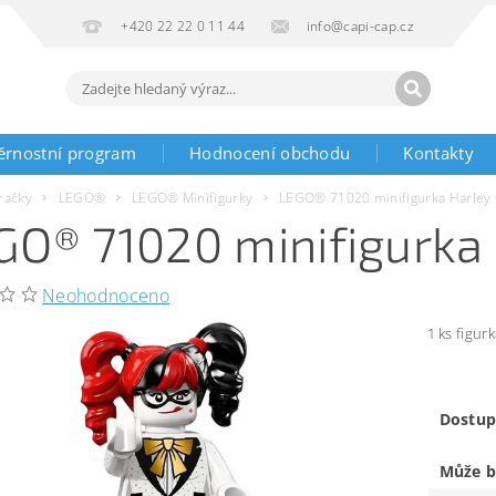
+420 22 22 0 11 44
info@capi-cap.cz
ěrnostní program
Hodnocení obchodu
Kontakty
račky
LEGO®
LEGO® Minifigurky
LEGO® 71020 minifigurka Harley
GO® 71020 minifigurka
Neohodnoceno
1 ks figur
Dostup
Může b