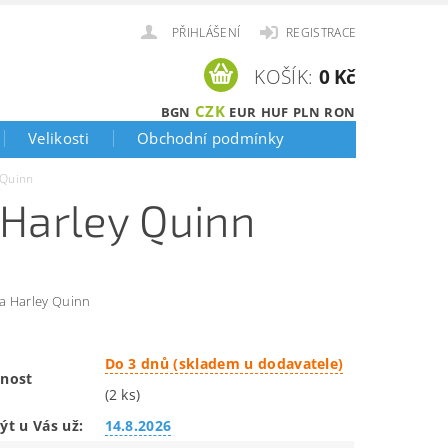
PŘIHLÁŠENÍ
REGISTRACE
KOŠÍK:
0 Kč
CZK
BGN
EUR
HUF
PLN
RON
Velikosti
Obchodní podmínky
 Quinn
 Harley Quinn
ka Harley Quinn
Do 3 dnů (skladem u dodavatele)
nost
(2 ks)
ýt u Vás už:
14.8.2026