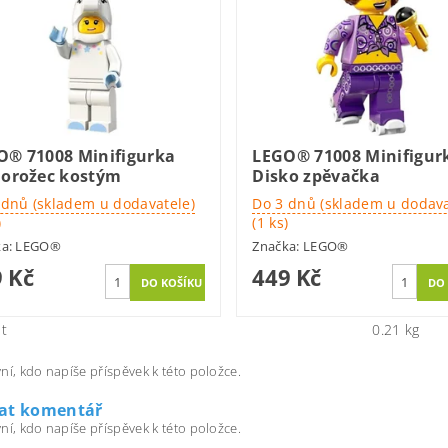
O® 71008 Minifigurka
LEGO® 71008 Minifigur
norožec kostým
Disko zpěvačka
 dnů (skladem u dodavatele)
Do 3 dnů (skladem u dodava
)
(1 ks)
ka:
LEGO®
Značka:
LEGO®
 Kč
449 Kč
t
0.21 kg
ní, kdo napíše příspěvek k této položce.
dat komentář
ní, kdo napíše příspěvek k této položce.