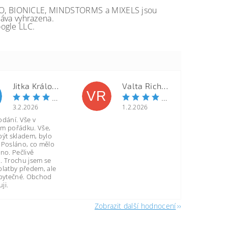
GO, BIONICLE, MINDSTORMS a MIXELS jsou
va vyhrazena.
ogle LLC.
Jitka Královcová
Valta Richard
VR
3.2.2026
1.2.2026
odání. Vše v
m pořádku. Vše,
být skladem, bylo
 Posláno, co mělo
no. Pečlivě
. Trochu jsem se
platby předem, ale
zbytečné. Obchod
ji.
Zobrazit další hodnocení