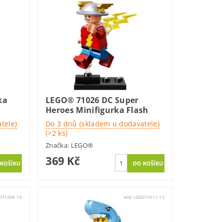
ka
LEGO® 71026 DC Super
Heroes Minifigurka Flash
tele)
Do 3 dnů (skladem u dodavatele)
(>2 ks)
Značka:
LEGO®
369 Kč
O71008-13
Kód:
LEGO71011-13