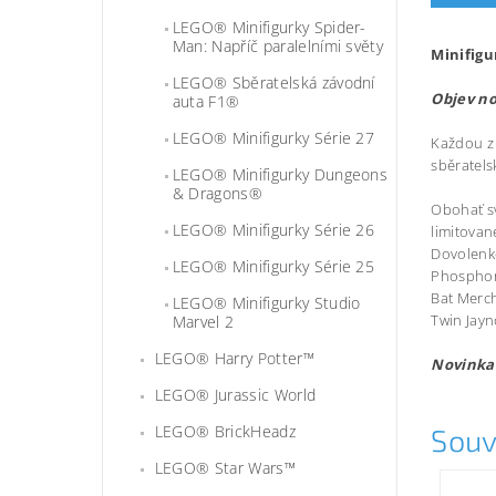
LEGO® Minifigurky Spider-
Man: Napříč paralelními světy
Minifigu
LEGO® Sběratelská závodní
Objev no
auta F1®
LEGO® Minifigurky Série 27
Každou z 
sběratel
LEGO® Minifigurky Dungeons
& Dragons®
Obohať sv
LEGO® Minifigurky Série 26
limitovan
Dovolenk
LEGO® Minifigurky Série 25
Phosphor
Bat Merc
LEGO® Minifigurky Studio
Twin Jay
Marvel 2
LEGO® Harry Potter™
Novinka
LEGO® Jurassic World
LEGO® BrickHeadz
Souv
LEGO® Star Wars™