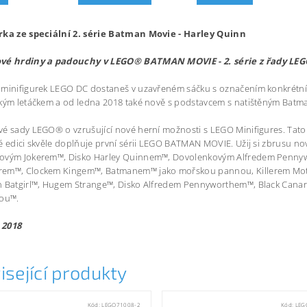
rka ze speciální 2. série Batman Movie - Harley Quinn
vé hrdiny a padouchy v LEGO® BATMAN MOVIE - 2. série z řady LEG
minifigurek LEGO DC dostaneš v uzavřeném sáčku s označením konkrétní m
ským letáčkem a od ledna 2018 také nově s podstavcem s natištěným Bat
é sady LEGO® o vzrušující nové herní možnosti s LEGO Minifigures. Tato 
é edici skvěle doplňuje první sérii LEGO BATMAN MOVIE. Užij si zbrusu 
ovým Jokerem™, Disko Harley Quinnem™, Dovolenkovým Alfredem Pennyw
em™, Clockem Kingem™, Batmanem™ jako mořskou pannou, Killerem Mot
h Batgirl™, Hugem Strange™, Disko Alfredem Pennyworthem™, Black Can
nou™.
 2018
isející produkty
Kód:
LEGO71008-2
Kód:
LEG