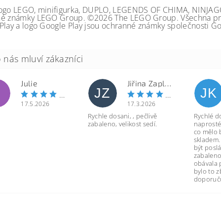
ogo LEGO, minifigurka, DUPLO, LEGENDS OF CHIMA, NINJA
é známky LEGO Group. ©2026 The LEGO Group. Všechna prá
Play a logo Google Play jsou ochranné známky společnosti Go
Julie
Jiřina Zapletalová
JZ
JK
17.5.2026
17.3.2026
Rychle dosani, , pečlivě
Rychlé d
zabaleno, velikost sedí.
naprosté
co mělo 
skladem.
být poslá
zabaleno
obávala 
bylo to 
doporuču