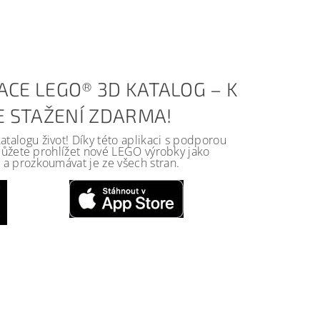
ACE LEGO® 3D KATALOG – K
KE STAŽENÍ ZDARMA!
alogu život! Díky této aplikaci s podporou
 můžete prohlížet nové LEGO výrobky jako
a prozkoumávat je ze všech stran.