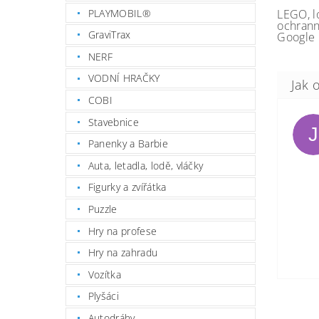
PLAYMOBIL®
LEGO, l
ochrann
GraviTrax
Google 
NERF
VODNÍ HRAČKY
COBI
Stavebnice
J
Panenky a Barbie
Auta, letadla, lodě, vláčky
Figurky a zvířátka
Puzzle
Hry na profese
Hry na zahradu
Vozítka
Plyšáci
Autodráhy