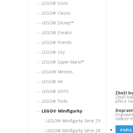
LEGO® Icons
LEGO® Classic
LEGO® Disney™
LEGO® Creator
LEGO® Friends
LEGO® City
LEGO® Super Mario™
LEGO® Minions
LEGO® Art
LEGO® DOTS
Zboží b
Zboží bal
LEGO® Trolls
přece ne
Dopravn
LEGO® Minifigurky
Dopravné
výdejní 
LEGO® Minifigurky Série 29
LEGO® Minifigurky Série 28
POPIS