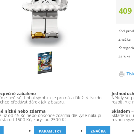
409
Kód prod
Značka
Kategori
Záruka
Tis
ezpečně zabaleno
Jednoduch
íme pečlivě. I obal výrobku je pro nás důležitý. Nikdo
Někdy se pr
chce předávat dárek jak z bazaru.
rozbít. Ale
é nízké nebo zdarma
Skladem =
 už od 45 Kč nebo dokonce zdarma dle výše nákupu -
Skladem u 
místa od 1500 Kč, kurýr od 2500 Kč.
rovnou vyzv
PARAMETRY
ZNAČKA