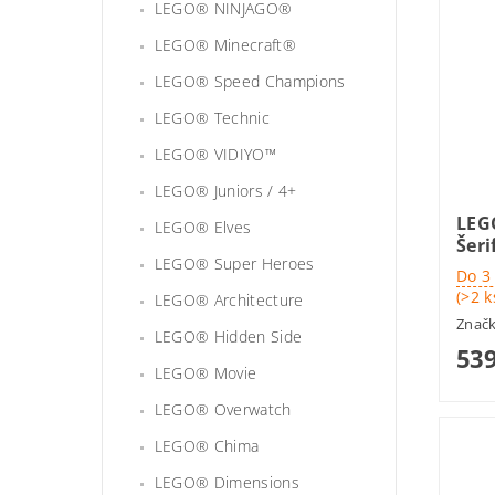
LEGO® NINJAGO®
LEGO® Minecraft®
LEGO® Speed Champions
LEGO® Technic
LEGO® VIDIYO™
LEGO® Juniors / 4+
LEG
LEGO® Elves
Šeri
LEGO® Super Heroes
Do 3
(>2 k
LEGO® Architecture
Znač
LEGO® Hidden Side
539
LEGO® Movie
LEGO® Overwatch
LEGO® Chima
LEGO® Dimensions