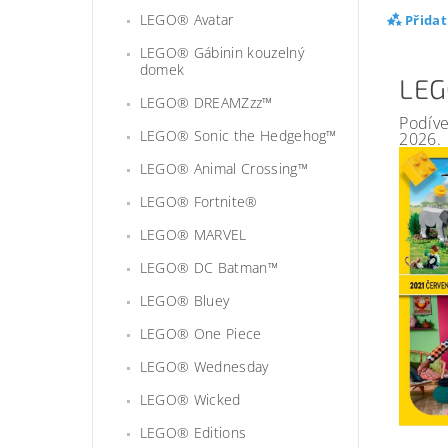
LEGO® Avatar
Přida
LEGO® Gábinin kouzelný
domek
LEG
LEGO® DREAMZzz™
Podíve
LEGO® Sonic the Hedgehog™
2026.
LEGO® Animal Crossing™
LEGO® Fortnite®
LEGO® MARVEL
LEGO® DC Batman™
LEGO® Bluey
LEGO® One Piece
LEGO® Wednesday
LEGO® Wicked
LEGO® Editions