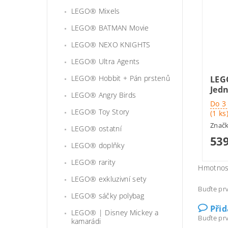
LEGO® Mixels
LEGO® BATMAN Movie
LEGO® NEXO KNIGHTS
LEGO® Ultra Agents
LEGO® Hobbit + Pán prstenů
LEG
Jed
LEGO® Angry Birds
Do 3
LEGO® Toy Story
(1 ks
Znač
LEGO® ostatní
539
LEGO® doplňky
LEGO® rarity
Hmotnos
LEGO® exkluzivní sety
Buďte prv
LEGO® sáčky polybag
Při
LEGO® | Disney Mickey a
Buďte prv
kamarádi