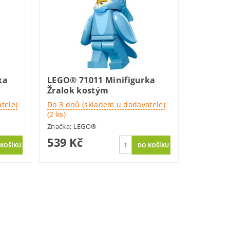
ka
LEGO® 71011 Minifigurka
Žralok kostým
tele)
Do 3 dnů (skladem u dodavatele)
(2 ks)
Značka:
LEGO®
539 Kč