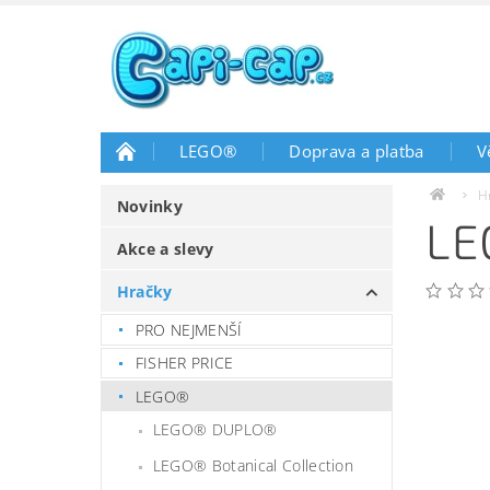
LEGO®
Doprava a platba
V
H
Novinky
LE
Akce a slevy
Hračky
PRO NEJMENŠÍ
FISHER PRICE
LEGO®
LEGO® DUPLO®
LEGO® Botanical Collection