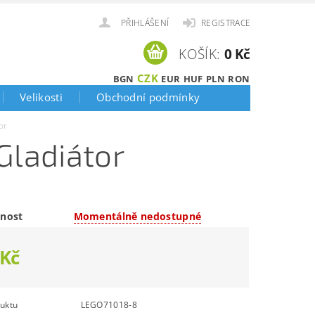
PŘIHLÁŠENÍ
REGISTRACE
KOŠÍK:
0 Kč
CZK
BGN
EUR
HUF
PLN
RON
Velikosti
Obchodní podmínky
or
Gladiátor
nost
Momentálně nedostupné
 Kč
uktu
LEGO71018-8