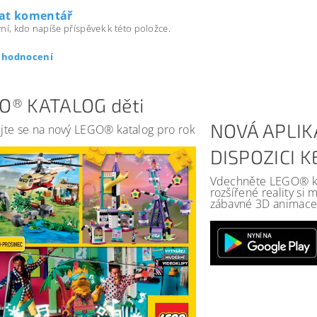
dat komentář
ní, kdo napíše příspěvek k této položce.
t hodnocení
O® KATALOG děti
NOVÁ APLIK
jte se na nový LEGO® katalog pro rok
DISPOZICI 
Vdechněte LEGO® kat
rozšířené reality si
zábavné 3D animace 