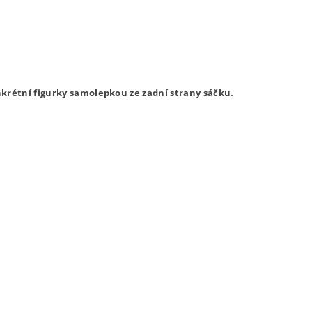
krétní figurky samolepkou ze zadní strany sáčku.