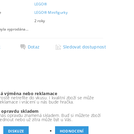
LEGO®
e
LEGO® Minifigurky
2 roky
byla vyprodána...
k
Dotaz
Sledovat dostupnost
á výměna nebo reklamace
ostě netrefíte do vkusu. I kvalitní zboží se může
 reklamace i vrácení u nás bude hračka.
 opravdu skladem
nás opravdu znamená skladem. Buď si můžete zboží
ednout nebo už zítra může být u Vás.
DISKUZE
HODNOCENÍ