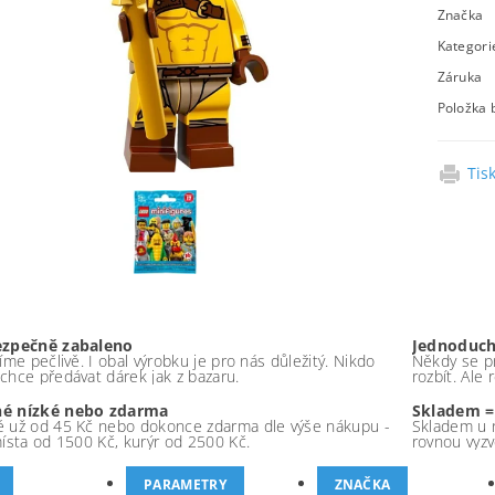
Značka
Kategori
Záruka
Položka 
Tis
ezpečně zabaleno
Jednoduch
íme pečlivě. I obal výrobku je pro nás důležitý. Nikdo
Někdy se pr
chce předávat dárek jak z bazaru.
rozbít. Ale
é nízké nebo zdarma
Skladem =
 už od 45 Kč nebo dokonce zdarma dle výše nákupu -
Skladem u 
místa od 1500 Kč, kurýr od 2500 Kč.
rovnou vyzv
PARAMETRY
ZNAČKA