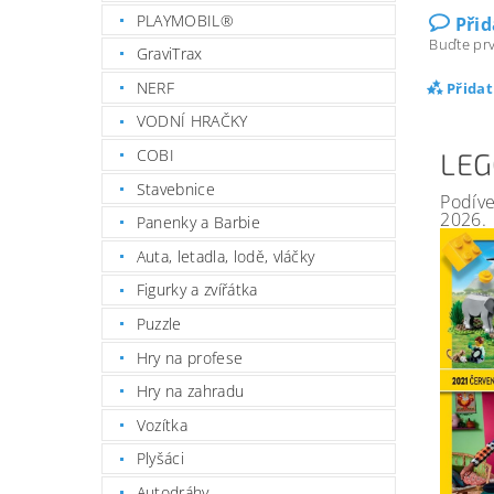
PLAYMOBIL®
Při
Buďte prv
GraviTrax
NERF
Přida
VODNÍ HRAČKY
COBI
LEG
Stavebnice
Podíve
2026.
Panenky a Barbie
Auta, letadla, lodě, vláčky
Figurky a zvířátka
Puzzle
Hry na profese
Hry na zahradu
Vozítka
Plyšáci
Autodráhy