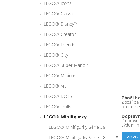
LEGO® Icons
LEGO® Classic
LEGO® Disney™
LEGO® Creator
LEGO® Friends
LEGO® City
LEGO® Super Mario™
LEGO® Minions
LEGO® Art
LEGO® DOTS
Zboží b
Zboží bal
LEGO® Trolls
přece ne
Dopravn
LEGO® Minifigurky
Dopravné
výdejní 
LEGO® Minifigurky Série 29
LEGO® Minifigurky Série 28
POPIS