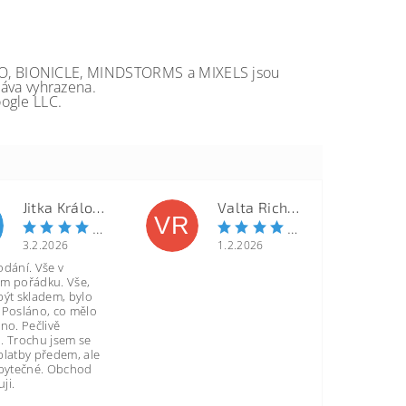
GO, BIONICLE, MINDSTORMS a MIXELS jsou
va vyhrazena.
ogle LLC.
Jitka Královcová
Valta Richard
VR
3.2.2026
1.2.2026
odání. Vše v
m pořádku. Vše,
být skladem, bylo
 Posláno, co mělo
no. Pečlivě
. Trochu jsem se
platby předem, ale
zbytečné. Obchod
ji.