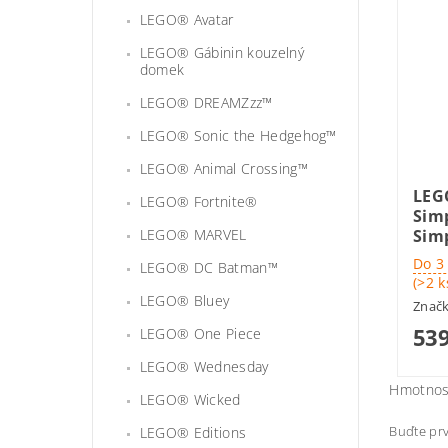
LEGO® Avatar
LEGO® Gábinin kouzelný
domek
LEGO® DREAMZzz™
LEGO® Sonic the Hedgehog™
LEGO® Animal Crossing™
LEG
LEGO® Fortnite®
Sim
Sim
LEGO® MARVEL
Do 3
LEGO® DC Batman™
(>2 k
LEGO® Bluey
Znač
539
LEGO® One Piece
LEGO® Wednesday
Hmotnos
LEGO® Wicked
Buďte prv
LEGO® Editions