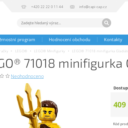
+420 22 22 0 11 44
info@capi-cap.cz
ěrnostní program
Hodnocení obchodu
Kontakty
račky
LEGO®
LEGO® Minifigurky
LEGO® 71018 minifigurka Gladiát
GO® 71018 minifigurka 
Neohodnoceno
Dostup
409
Kód prod