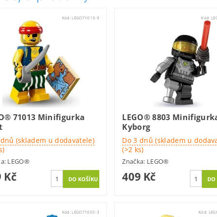
Kód:
LEGO71013-9
Kód:
LE
O® 71013 Minifigurka
LEGO® 8803 Minifigurk
t
Kyborg
 dnů (skladem u dodavatele)
Do 3 dnů (skladem u dodava
s)
(>2 ks)
ka:
LEGO®
Značka:
LEGO®
 Kč
409 Kč
Kód:
LEGO71005-3
Kód:
LEG