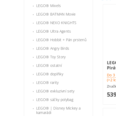
LEGO® Mixels
LEGO® BATMAN Movie
LEGO® NEXO KNIGHTS
LEGO® Ultra Agents
LEGO® Hobbit + Pán prstenů
LEGO® Angry Birds
LEGO® Toy Story
LEG
LEGO® ostatní
Pirá
LEGO® doplňky
Do 3
(>2 k
LEGO® rarity
Znač
LEGO® exkluzivní sety
539
LEGO® sáčky polybag
LEGO® | Disney Mickey a
kamarádi