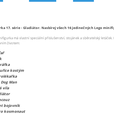
rka 17. série - Gladiátor. Nasbírej všech 16 jedinečných Lego minif
figurka má vlastní speciální příslušenství, stojánek a sběratelský letáček. 
ním životem:
fař
k
rářka
uřice kostým
rolékařka
 Dog Man
 víla
diátor
ncouz
et bojovník
ro kosmonaut