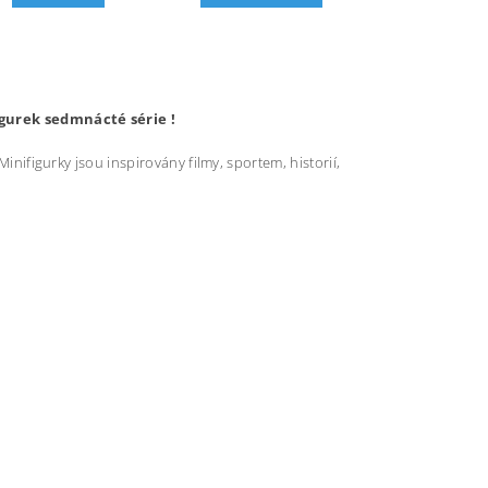
igurek sedmnácté série !
Minifigurky jsou inspirovány filmy, sportem, historií,