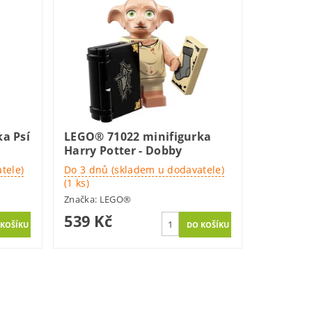
a Psí
LEGO® 71022 minifigurka
Harry Potter - Dobby
tele)
Do 3 dnů (skladem u dodavatele)
(1 ks)
Značka:
LEGO®
539 Kč