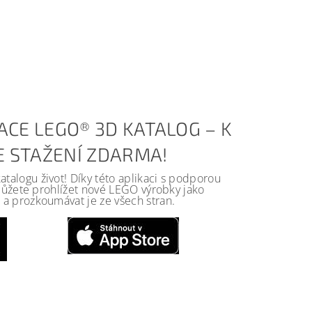
ACE LEGO® 3D KATALOG – K
KE STAŽENÍ ZDARMA!
alogu život! Díky této aplikaci s podporou
 můžete prohlížet nové LEGO výrobky jako
a prozkoumávat je ze všech stran.