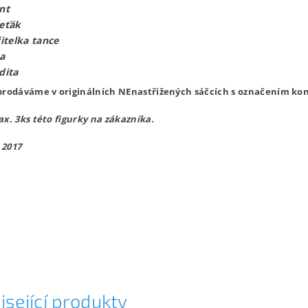
nt
eťák
itelka tance
a
dita
prodáváme v originálních NEnastřižených sáčcích s označením kon
ax. 3ks této figurky na zákazníka.
 2017
18
isející produkty