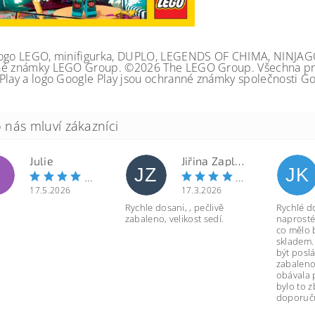
ogo LEGO, minifigurka, DUPLO, LEGENDS OF CHIMA, NINJA
é známky LEGO Group. ©2026 The LEGO Group. Všechna prá
Play a logo Google Play jsou ochranné známky společnosti Go
Julie
Jiřina Zapletalová
JZ
JK
17.5.2026
17.3.2026
Rychle dosani, , pečlivě
Rychlé d
zabaleno, velikost sedí.
naprosté
co mělo 
skladem.
být poslá
zabaleno
obávala 
bylo to 
doporuču