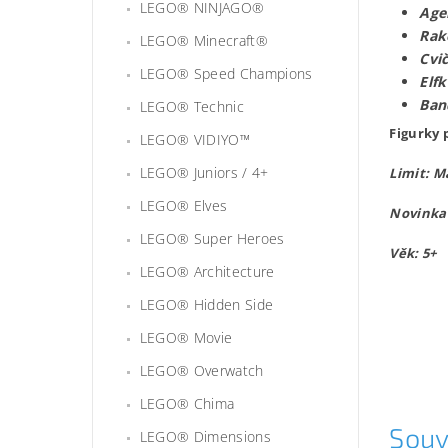
LEGO® NINJAGO®
Age
Rak
LEGO® Minecraft®
Cvič
LEGO® Speed Champions
Elfk
Ban
LEGO® Technic
Figurky 
LEGO® VIDIYO™
LEGO® Juniors / 4+
Limit: M
LEGO® Elves
Novinka
LEGO® Super Heroes
Věk: 5+
LEGO® Architecture
Lego710
LEGO® Hidden Side
LEGO® Movie
LEGO® Overwatch
LEGO® Chima
Souv
LEGO® Dimensions