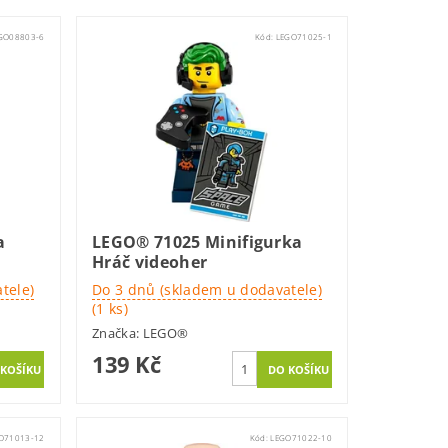
GO08803-6
Kód:
LEGO71025-1
a
LEGO® 71025 Minifigurka
Hráč videoher
tele)
Do 3 dnů (skladem u dodavatele)
(1 ks)
Značka:
LEGO®
139 Kč
O71013-12
Kód:
LEGO71022-10