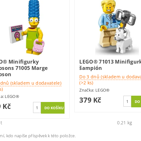
O® Minifigurky
LEGO® 71013 Minifigurk
psons 71005 Marge
šampión
pson
Do 3 dnů (skladem u dodava
(>2 ks)
 dnů (skladem u dodavatele)
s)
Značka:
LEGO®
ka:
LEGO®
379 Kč
 Kč
t
0.21 kg
ní, kdo napíše příspěvek k této položce.