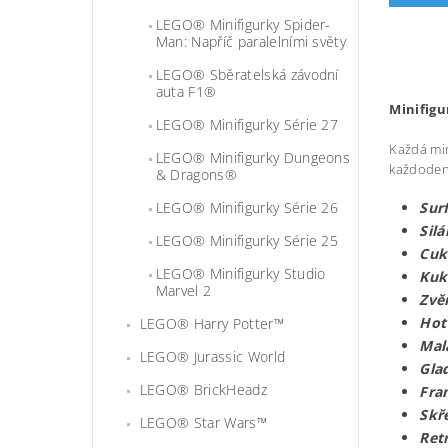
LEGO® Minifigurky Spider-
Man: Napříč paralelními světy
LEGO® Sběratelská závodní
auta F1®
Minifigu
LEGO® Minifigurky Série 27
Každá mini
LEGO® Minifigurky Dungeons
každoden
& Dragons®
LEGO® Minifigurky Série 26
Sur
Silá
LEGO® Minifigurky Série 25
Cuk
LEGO® Minifigurky Studio
Kuk
Marvel 2
Zvě
Hot
LEGO® Harry Potter™
Malá
LEGO® Jurassic World
Gla
LEGO® BrickHeadz
Fra
Skř
LEGO® Star Wars™
Ret