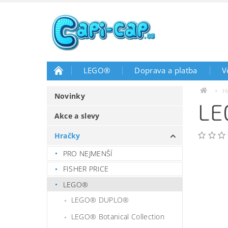
LEGO®
Doprava a platba
V
H
Novinky
LE
Akce a slevy
Hračky
PRO NEJMENŠÍ
FISHER PRICE
LEGO®
LEGO® DUPLO®
LEGO® Botanical Collection