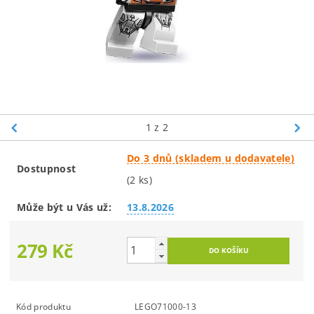
1
z 2
Do 3 dnů (skladem u dodavatele)
Dostupnost
(2 ks)
Může být u Vás už:
13.8.2026
279 Kč
Kód produktu
LEGO71000-13