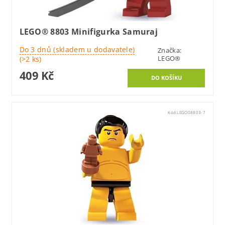
LEGO® 8803 Minifigurka Samuraj
Do 3 dnů (skladem u dodavatele)
Značka:
LEGO®
(>2 ks)
409 Kč
Kód:
LEGO08803-7