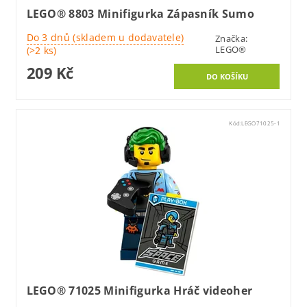
LEGO® 8803 Minifigurka Zápasník Sumo
Do 3 dnů (skladem u dodavatele)
Značka:
LEGO®
(>2 ks)
209 Kč
Kód:
LEGO71025-1
LEGO® 71025 Minifigurka Hráč videoher