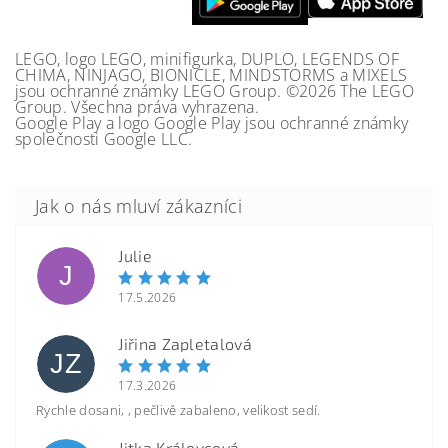
LEGO, logo LEGO, minifigurka, DUPLO, LEGENDS OF
CHIMA, NINJAGO, BIONICLE, MINDSTORMS a MIXELS
jsou ochranné známky LEGO Group. ©2026 The LEGO
Group. Všechna práva vyhrazena.
Google Play a logo Google Play jsou ochranné známky
společnosti Google LLC.
Julie
J
17.5.2026
Jiřina Zapletalová
JZ
17.3.2026
Rychle dosani, , pečlivě zabaleno, velikost sedí.
Jitka Královcová