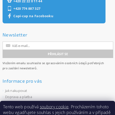
+420 22 22 0 11 44
+420 774 887 327
Capi-cap na Facebooku
Newsletter
Vložením emailu souhlasíte se
zpracováním osobních údajů
potřebných
pro zasílání newsletterů.
Informace pro vás
Jak nakupovat
Doprava a platba
Obchodní podmínky
Tento web používá
soubory cookie
. Procházením tohoto
Ochrana osobních údajů
webu vyjadřujete souhlas s jejich používáním a v případě