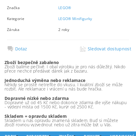
Značka
LEGO®
Kategorie
LEGO® Minifigurky
Záruka
2 roky
Dotaz
Sledovat dostupnost
Zboží bezpečně zabaleno
Zboží balíme pečlivě. I obal výrobku je pro nás důležitý. Nikdo
přece nechce předávat dárek jak z bazaru.
Jednoduchá výměna nebo reklamace
Někdy se prostě netrefíte do vkusu. I kvalitní zboží se může
rozbít. Ale reklamace i vrácení u nás bude hračka.
Dopravné nízké nebo zdarma
Dopravné už od 45 Kč nebo dokonce zdarma dle výše nákupu
- výdejní místa od 1500 Kč, kurýr od 2500 Kč.
Skladem = opravdu skladem
Skladem u nás opravdu znamená skladem. Buď si můžete
zboží rovnou vyzvednout nebo už zítra může být u Vás.