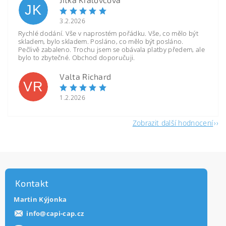
JK
3.2.2026
Rychlé dodání. Vše v naprostém pořádku. Vše, co mělo být
skladem, bylo skladem. Posláno, co mělo být posláno.
Pečlivě zabaleno. Trochu jsem se obávala platby předem, ale
bylo to zbytečné. Obchod doporučuji.
Valta Richard
VR
1.2.2026
Zobrazit další hodnocení
Kontakt
Martin Kýjonka
info
@
capi-cap.cz