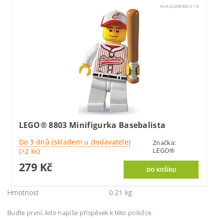
Kód:
LEGO08803-16
LEGO® 8803 Minifigurka Basebalista
Do 3 dnů (skladem u dodavatele)
Značka:
LEGO®
(>2 ks)
279 Kč
Hmotnost
0.21 kg
Buďte první, kdo napíše příspěvek k této položce.