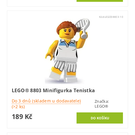
Kód:
LEGO08803-10
LEGO® 8803 Minifigurka Tenistka
Do 3 dnů (skladem u dodavatele)
Značka:
LEGO®
(>2 ks)
189 Kč