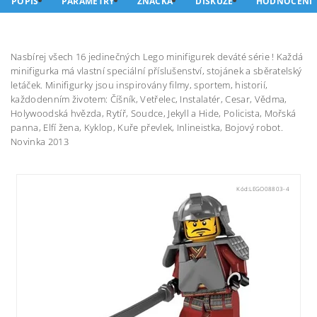
POPIS
PARAMETRY
ZNAČKA
DISKUZE
HODNOCENÍ
Nasbírej všech 16 jedinečných Lego minifigurek deváté série ! Každá
minifigurka má vlastní speciální příslušenství, stojánek a sběratelský
letáček. Minifigurky jsou inspirovány filmy, sportem, historií,
každodenním životem: Číšník, Vetřelec, Instalatér, Cesar, Vědma,
Holywoodská hvězda, Rytíř, Soudce, Jekyll a Hide, Policista, Mořská
panna, Elfí žena, Kyklop, Kuře převlek, Inlineistka, Bojový robot.
Novinka 2013
Kód:
LEGO08803-4