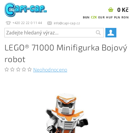
0 Kč
CZK
BGN
EUR
HUF
PLN
RON
+420 22 22 0 11 44
info@capi-cap.cz
LEGO® 71000 Minifigurka Bojový
robot
Neohodnoceno