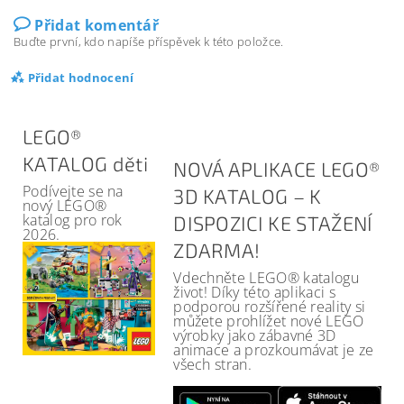
Přidat komentář
Buďte první, kdo napíše příspěvek k této položce.
Přidat hodnocení
LEGO®
KATALOG děti
NOVÁ APLIKACE LEGO®
Podívejte se na
3D KATALOG – K
nový LEGO®
katalog pro rok
DISPOZICI KE STAŽENÍ
2026.
ZDARMA!
Vdechněte LEGO® katalogu
život! Díky této aplikaci s
podporou rozšířené reality si
můžete prohlížet nové LEGO
výrobky jako zábavné 3D
animace a prozkoumávat je ze
všech stran.