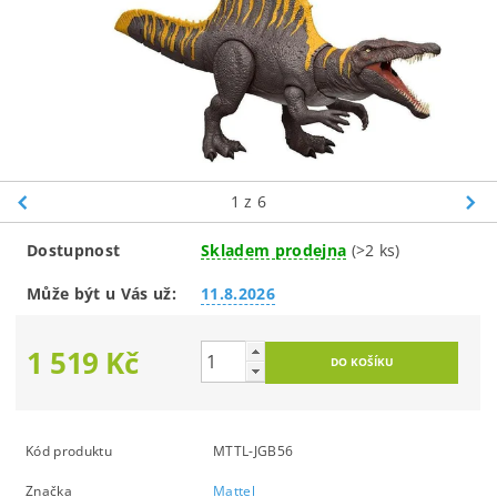
1
z 6
Dostupnost
Skladem prodejna
(>2 ks)
Může být u Vás už:
11.8.2026
1 519 Kč
Kód produktu
MTTL-JGB56
Značka
Mattel