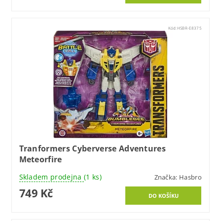
Kód:
HSBR-E8375
Tranformers Cyberverse Adventures
Meteorfire
Skladem prodejna
(1 ks)
Značka:
Hasbro
749 Kč