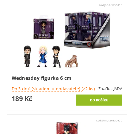
Kód:
JADA-3250003
Wednesday figurka 6 cm
Do 3 dnů (skladem u dodavatele)
(>2 ks)
Značka:
JADA
189 Kč
Kód:
SPNM-20130920