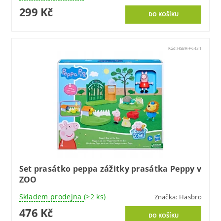
299 Kč
Kód:
HSBR-F6431
Set prasátko peppa zážitky prasátka Peppy v
ZOO
Skladem prodejna
(>2 ks)
Značka:
Hasbro
476 Kč