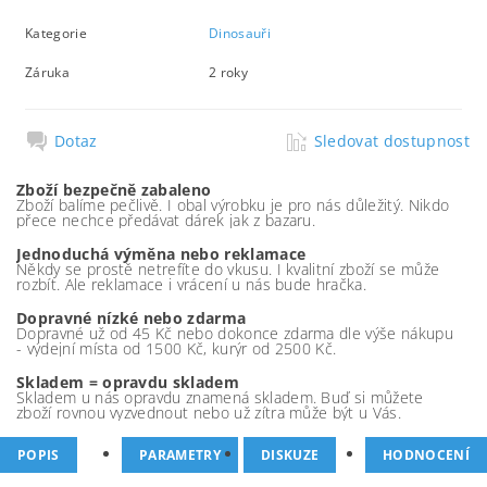
Kategorie
Dinosauři
Záruka
2 roky
Dotaz
Sledovat dostupnost
Zboží bezpečně zabaleno
Zboží balíme pečlivě. I obal výrobku je pro nás důležitý. Nikdo
přece nechce předávat dárek jak z bazaru.
Jednoduchá výměna nebo reklamace
Někdy se prostě netrefíte do vkusu. I kvalitní zboží se může
rozbít. Ale reklamace i vrácení u nás bude hračka.
Dopravné nízké nebo zdarma
Dopravné už od 45 Kč nebo dokonce zdarma dle výše nákupu
- výdejní místa od 1500 Kč, kurýr od 2500 Kč.
Skladem = opravdu skladem
Skladem u nás opravdu znamená skladem. Buď si můžete
zboží rovnou vyzvednout nebo už zítra může být u Vás.
POPIS
PARAMETRY
DISKUZE
HODNOCENÍ