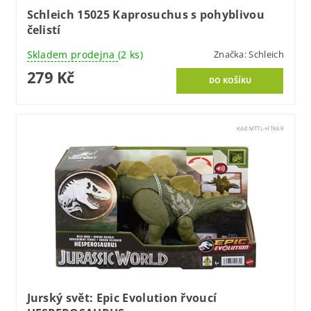
Schleich 15025 Kaprosuchus s pohyblivou
čelistí
Skladem prodejna
(2 ks)
Značka:
Schleich
279 Kč
Kód:
MTTL-HTK69
Jurský svět: Epic Evolution řvoucí