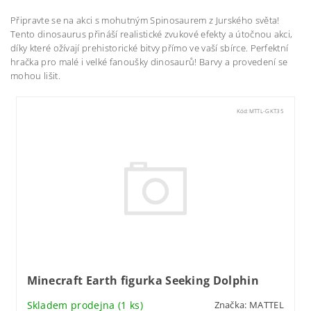
Připravte se na akci s mohutným Spinosaurem z Jurského světa!
Tento dinosaurus přináší realistické zvukové efekty a útočnou akci,
díky které ožívají prehistorické bitvy přímo ve vaší sbírce. Perfektní
hračka pro malé i velké fanoušky dinosaurů! Barvy a provedení se
mohou lišit.
Kód:
MTTL-GKT35
Minecraft Earth figurka Seeking Dolphin
Skladem prodejna
(1 ks)
Značka:
MATTEL