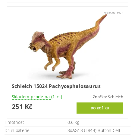
Kód:
SCHL15024
Schleich 15024 Pachycephalosaurus
Skladem prodejna
(1 ks)
Značka:
Schleich
251 Kč
Hmotnost
0.6 kg
Druh baterie
3xAG13 (LR44) Button Cell