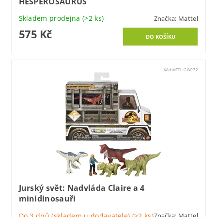
HESPEROSAURUS
Skladem prodejna
(>2 ks)
Značka:
Mattel
575 Kč
Kód:
MTTL-GWP72
Jurský svět: Nadvláda Claire a 4
minidinosauři
Do 3 dnů (skladem u dodavatele)
(>2 ks)
Značka:
Mattel