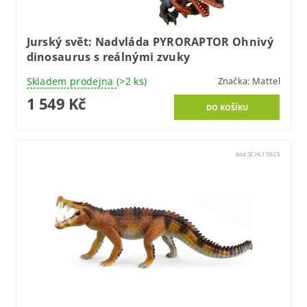
Jurský svět: Nadvláda PYRORAPTOR Ohnivý
dinosaurus s reálnými zvuky
Skladem prodejna
(>2 ks)
Značka:
Mattel
1 549 Kč
Kód:
SCHL15025