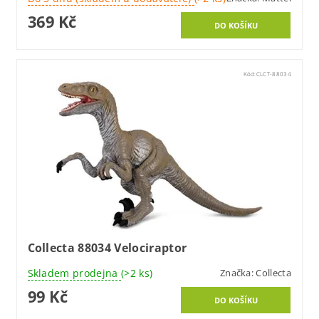
369 Kč
Kód:
CLCT-88034
Collecta 88034 Velociraptor
Skladem prodejna
(>2 ks)
Značka:
Collecta
99 Kč