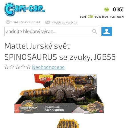
0 Kč
CZK
BGN
EUR
HUF
PLN
RON
+420 22 22 0 11 44
info@capi-cap.cz
Mattel Jurský svět
SPINOSAURUS se zvuky, JGB56
Neohodnoceno