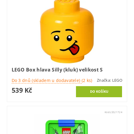
LEGO Box hlava Silly (kluk) velikost S
Do 3 dnů (skladem u dodavatele)
(2 ks)
Značka:
LEGO
539 Kč
Kód:
LS521724