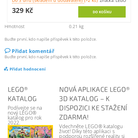
Do 3 dnů (skladem u dodavatele)
(>2 ks)
Značka:
LEGO
329 Kč
Hmotnost
0.21 kg
Buďte první, kdo napíše příspěvek k této položce.
Přidat komentář
Buďte první, kdo napíše příspěvek k této položce.
Přidat hodnocení
LEGO®
NOVÁ APLIKACE LEGO®
KATALOG
3D KATALOG – K
DISPOZICI KE STAŽENÍ
Podívejte se na
nový LEGO®
ZDARMA!
katalog pro rok
2022.
Vdechněte LEGO® katalogu
život! Díky této aplikaci s
podporou rozšířené reality si