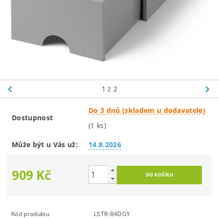
1
z 2
Do 3 dnů (skladem u dodavatele)
Dostupnost
(1 ks)
Může být u Vás už:
14.8.2026
909 Kč
Kód produktu
LSTR-B4DGY