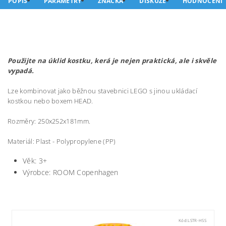
POPIS
PARAMETRY
ZNAČKA
DISKUZE
HODNOCENÍ
Použijte na úklid kostku, kerá je nejen praktická, ale i skvěle
vypadá.
Lze kombinovat jako běžnou stavebnici LEGO s jinou ukládací
kostkou nebo boxem HEAD.
Rozměry: 250x252x181mm.
Materiál: Plast - Polypropylene (PP)
Věk: 3+
Výrobce: ROOM Copenhagen
Kód:
LSTR-HSS