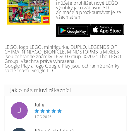
můžete prohlížet nové LEGO
výrobky jako zábavné 3D
animace a prozkoumávat je ze
všech stran.
LEGO, logo LEGO, minifigurka, DUPLO, LEGENDS OF
CHIMA, NINJAGO, BIONICLE, MINDSTORMS a MIXELS
jsou ochranné známky LEGO Group. ©2021 The LEGO
Group. Všechna práva vyhrazena.
Google Play a logo Google Play jsou ochranné známky
společnosti Google LLC.
Julie
J
17.5.2026
Jiřina Zapletalová