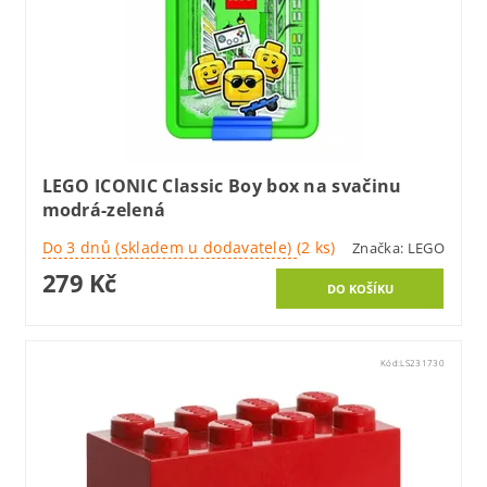
LEGO ICONIC Classic Boy box na svačinu
modrá-zelená
Do 3 dnů (skladem u dodavatele)
(2 ks)
Značka:
LEGO
279 Kč
Kód:
LS231730