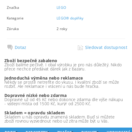
Značka
LEGO
Kategorie
LEGO® doplňky
Záruka
2 roky
Dotaz
Sledovat dostupnost
Zboží bezpečně zabaleno
Zboží balíme pečlivě. I obal výrobku je pro nás důležitý. Nikdo
přece nechce předávat dárek jak z bazaru.
Jednoduchá výměna nebo reklamace
Někdy se prostě netrefíte do vkusu. I kvalitní zboží se může
rozbít. Ale reklamace i vrácení u nás bude hračka.
Dopravné nízké nebo zdarma
Dopravné už od 45 Kč nebo dokonce zdarma dle výše nákupu
- výdejní místa od 1500 Kč, kurýr od 2500 Kč.
Skladem = opravdu skladem
Skladem u nás opravdu znamená skladem. Buď si můžete
zboží rovnou vyzvednout nebo už zítra může být u Vás.