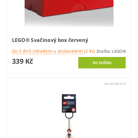
LEGO® Svačinový box červený
Do 3 dnů (skladem u dodavatele)
(2 ks)
Značka:
LEGO®
339 Kč
Kód:
LEGO853559