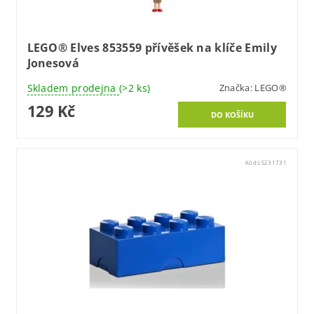
LEGO® Elves 853559 přívěšek na klíče Emily
Jonesová
Skladem prodejna
(>2 ks)
Značka:
LEGO®
129 Kč
Kód:
LS231731