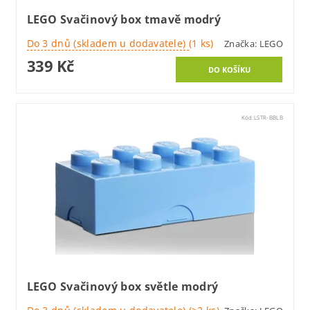
LEGO Svačinový box tmavě modrý
Do 3 dnů (skladem u dodavatele)
(1 ks)
Značka:
LEGO
339 Kč
Kód:
LSTR-BBLB
LEGO Svačinový box světle modrý