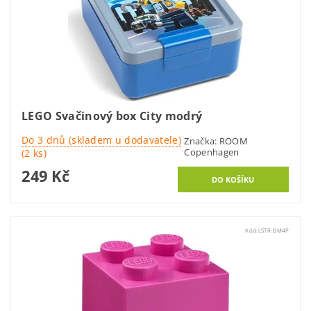
LEGO Svačinový box City modrý
Do 3 dnů (skladem u dodavatele)
Značka:
ROOM
Copenhagen
(2 ks)
249 Kč
Kód:
LSTR-BM4P