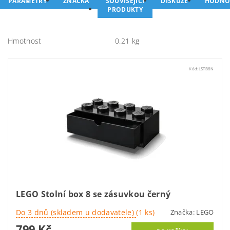
PARAMETRY
ZNAČKA
SOUVISEJÍCÍ
DISKUZE
HODNO
PRODUKTY
Hmotnost
0.21 kg
Kód:
LSTB8N
LEGO Stolní box 8 se zásuvkou černý
Do 3 dnů (skladem u dodavatele)
(1 ks)
Značka:
LEGO
799 Kč