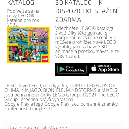
KATALOG
3D KATALOG – K
DISPOZICI KE STAŽENÍ
Podívejte se na
nový LEGO®
ZDARMA!
katalog pro rok
2022.
Vdechněte LEGO® katalogu
život! Díky této aplikaci s
podporou rozšířené reality si
můžete prohlížet nové LEGO
výrobky jako zábavné 3D
animace a prozkoumávat je ze
všech stran.
LEGO, logo LEGO, minifigurka, DUPLO, LEGENDS OF
CHIMA, NINJAGO, BIONICLE, MINDSTORMS a MIXELS
jsou ochranné známky LEGO Group. ©2021 The LEGO
Group. Všechna práva vyhrazena.
Google Play a logo Google Play jsou ochranné známky
společnosti Google LLC.