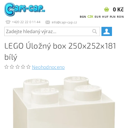
0 Kč
CZK
BGN
EUR
HUF
PLN
RON
+420 22 22 0 11 44
info@capi-cap.cz
LEGO Úložný box 250x252x181
bílý
Neohodnoceno