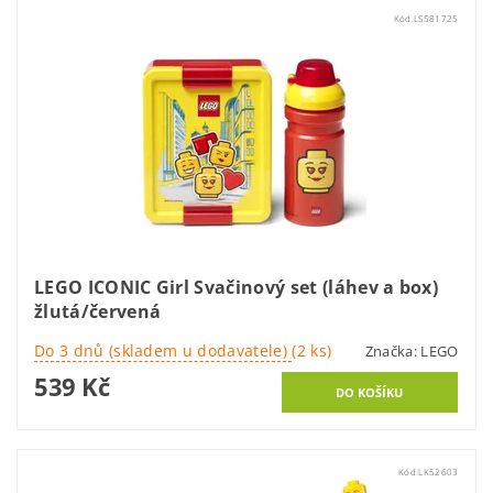
Kód:
LS581725
LEGO ICONIC Girl Svačinový set (láhev a box)
žlutá/červená
Do 3 dnů (skladem u dodavatele)
(2 ks)
Značka:
LEGO
539 Kč
Kód:
LK52603