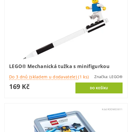
LEGO® Mechanická tužka s minifigurkou
Do 3 dnů (skladem u dodavatele)
(1 ks)
Značka:
LEGO®
169 Kč
Kód:
ROOM33811