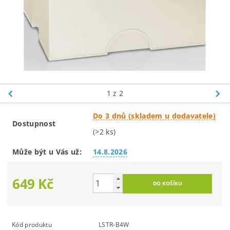
1
z 2
Do 3 dnů (skladem u dodavatele)
Dostupnost
(>2 ks)
Může být u Vás už:
14.8.2026
649 Kč
Kód produktu
LSTR-B4W