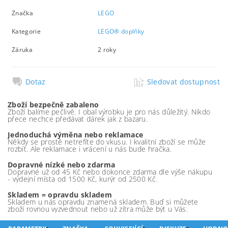
Značka
LEGO
Kategorie
LEGO® doplňky
Záruka
2 roky
Dotaz
Sledovat dostupnost
Zboží bezpečně zabaleno
Zboží balíme pečlivě. I obal výrobku je pro nás důležitý. Nikdo
přece nechce předávat dárek jak z bazaru.
Jednoduchá výměna nebo reklamace
Někdy se prostě netrefíte do vkusu. I kvalitní zboží se může
rozbít. Ale reklamace i vrácení u nás bude hračka.
Dopravné nízké nebo zdarma
Dopravné už od 45 Kč nebo dokonce zdarma dle výše nákupu
- výdejní místa od 1500 Kč, kurýr od 2500 Kč.
Skladem = opravdu skladem
Skladem u nás opravdu znamená skladem. Buď si můžete
zboží rovnou vyzvednout nebo už zítra může být u Vás.